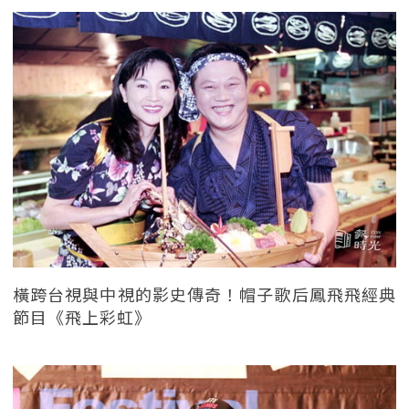
橫跨台視與中視的影史傳奇！帽子歌后鳳飛飛經典
節目《飛上彩虹》