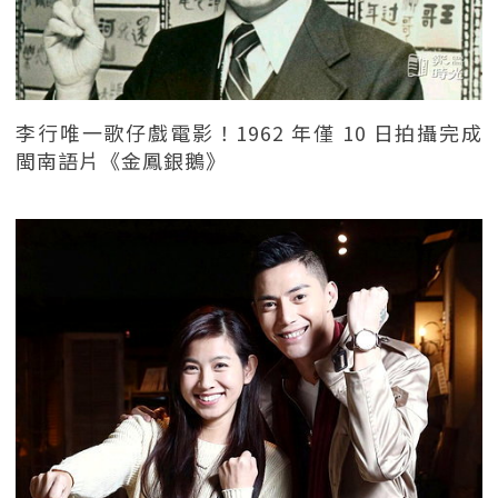
李行唯一歌仔戲電影！1962 年僅 10 日拍攝完成
閩南語片《金鳳銀鵝》