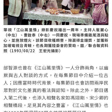
華視「江山萬里情」錄影慶祝播出一周年，主持人崔麗心
（中左）、曹啟泰（中右）一同慶祝，現場準備雞尾酒與點
心，並施放煙火，該節目收穫頗豐，除贏得金鐘獎，並獲新
加坡電視台青睞，也長期獲陸委會的贊助。圖／聯合報資料
照（1993/08/22 王宏光攝影）
邰智源也曾在《江山萬里情》一人分飾兩角，以幽
默與古人對談的方式，在每集節目中介紹一位古
人；因應當時時代背景，每集節目也會訪問兩岸民
眾對於文化差異的看法與認知。除此之外，節目邁
入第二代後，也添入相聲名家如馮翊剛、宋少卿的
相聲橋段，足見其內容之豐富，《江山萬里情》也