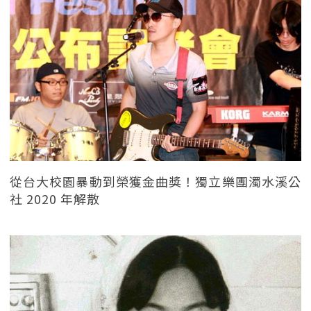
從台大校園暴動到榮獲金曲獎！獨立樂團濁水溪公
社 2020 年解散