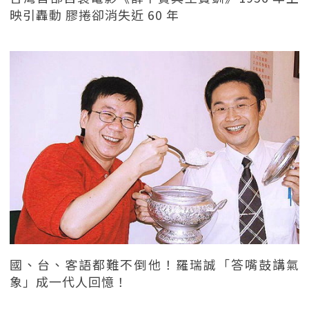
映引轟動 膠捲卻消失近 60 年
國、台、客語都難不倒他！羅瑞誠「答嘴鼓講氣
象」成一代人回憶！