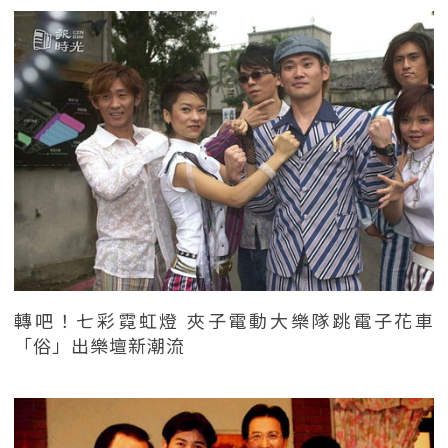
轉吧！七彩霓虹燈 夾子電動大樂隊跳電子花車
「俗」出樂壇新潮流