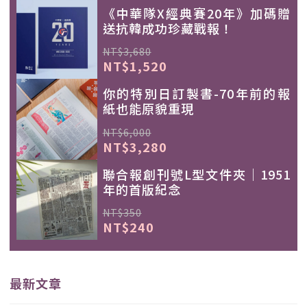
《中華隊X經典賽20年》加碼贈
送抗韓成功珍藏戰報！
NT$3,680
NT$1,520
你的特別日訂製書-70年前的報
紙也能原貌重現
NT$6,000
NT$3,280
聯合報創刊號L型文件夾｜1951
年的首版紀念
NT$350
NT$240
最新文章