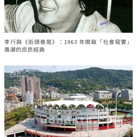
李行與《街頭巷尾》：1963 年開啟「社會寫實」
風潮的庶民經典