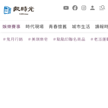
娛樂賽事
時代現場
青春懷舊
城市生活
讀報
＃鬼月行銷
＃美琪樂皂
＃點點印聯名商品
＃老派運