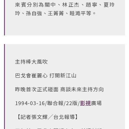
來賓分別為關中、林正杰、趙寧、夏玲
玲、孫自強、王菁菁、眭澔平等。
主持棒大風吹
巴戈會崔麗心 打開新江山
昨晚首次正式碰面 商談未來主持方向
1994-03-16/聯合報/22版/
影視
廣場
【記者張文輝╱台北報導】