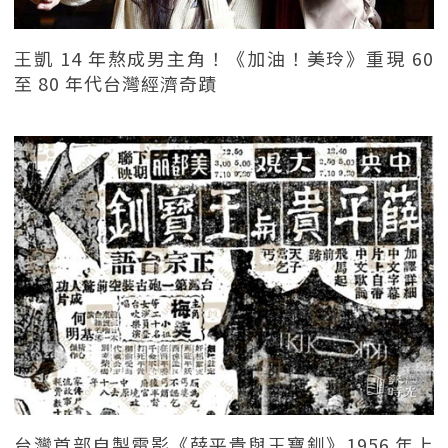
王凱 14 年熬成男主角！《加油！美玲》重現 60
至 80 年代台灣經濟奇蹟
台灣首部自製電影《薛平貴與王寶釧》1956 年上