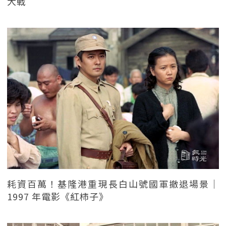
大戰
耗資百萬！基隆港重現長白山號國軍撤退場景｜
1997 年電影《紅柿子》