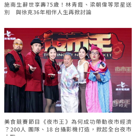
施南生辭世享壽75歲！林青霞、梁朝偉等眾星送
別 與徐克36年相伴人生再掀討論
美食競賽節目《夜市王》為何成功帶動夜市經濟
？200人 團隊、18 台攝影機打造，掀起全台夜市