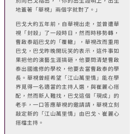
別向巴戈指出，「你的出生證明上，出生
地蓋著「華視」兩個字就對了。」
巴戈大約五年前，自華視出走，並曾遭華
視「封殺」了一段時日，然而時移勢轉，
曹啟泰蹈巴戈的「覆轍」，華視改而重用
巴戈，巴戈昨晚開玩笑的表示，這件事如
果把他的演藝生涯搞砸，他要問清楚曹啟
泰出國進修的學校，他要去當曹啟泰的學
長。華視曾經希望「江山萬里情」能在學
界覓得一名適當的主持人選，與崔麗心搭
配，然而新人難找，巴戈這個「現成」的
老手，一口答應華視的邀請請，華視立刻
敲定新的「江山萬里情」由巴戈、崔麗心
搭檔主持。