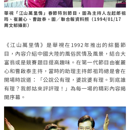
華視「江山萬里情」春節特別節目，圖為主持人左起郎祖
筠、崔麗心、曹啟泰。圖／聯合報資料照（1994/01/17
周文郁攝影）
《江山萬里情》是華視在1992年推出的綜藝節
目，內容介紹中國大陸的風俗民情及風景，結合大
富翁或是競賽題目提高趣味。在第一代節目由崔麗
心和曹啟泰主持，當時的助理主持郎祖筠總是會在
開場時說道：「公說公有理，婆說婆有理。到底誰
有理？我郎姑來評評理！」為每一場的精彩內容揭
開序幕。