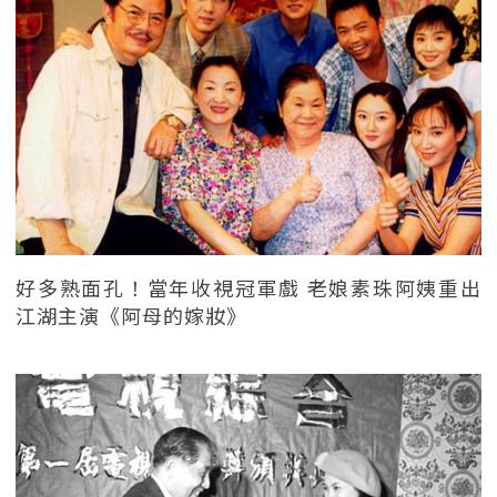
好多熟面孔！當年收視冠軍戲 老娘素珠阿姨重出
江湖主演《阿母的嫁妝》