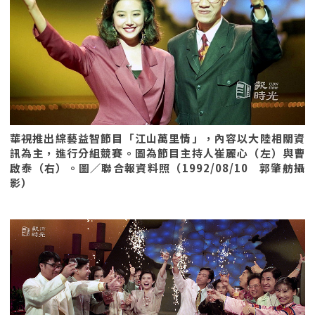
華視推出綜藝益智節目「江山萬里情」，內容以大陸相關資
訊為主，進行分組競賽。圖為節目主持人崔麗心（左）與曹
啟泰（右）。圖／聯合報資料照（1992/08/10 郭肇舫攝
影）