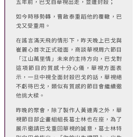
五年前，巴戈自華視出走，並遭封殺；
如今時移勢轉，曹啟泰重蹈他的覆轍，巴
戈又受重用。
在謠言滿天飛的情形下，昨天晚上巴戈與
崔麗心首次正式碰面，商談華視周六節目
「江山萬里情」未來的主持方向，巴戈對
這項節目的質感十分心儀，華視方面表
示，一旦中視全面封殺巴戈的話，華視絕
不虧待巴戈，類似有質感的節目會繼續邀
他挑大樑。
昨晚的聚會，除了製作人黃連青之外，華
視節目部企畫組組長葛士林也在座，為了
展示邀請巴戈重回華視的誠意，葛士林特