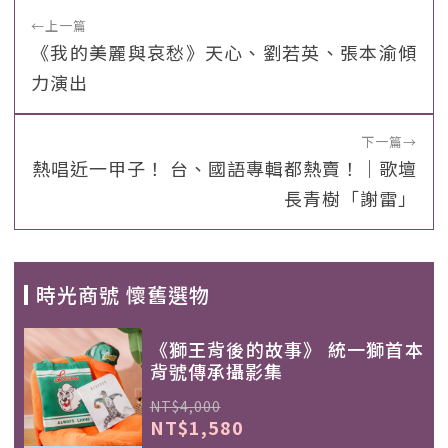
←
上一篇
《我的美麗與哀愁》天心、劉若英、張本渝傾
力演出
下一篇
→
熱唱近一甲子！ 台、國語專輯都熱賣！｜歌壇
長青樹「謝雷」
時光商號 懷舊選物
《獅王背後的故事》 統一獅首本
背號傳承攝影集
NT$4,000
NT$1,580