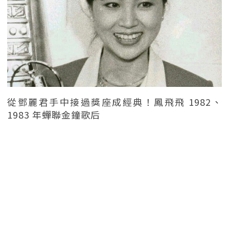
從鄧麗君手中接過獎座成經典！鳳飛飛 1982、
1983 年蟬聯金鐘歌后