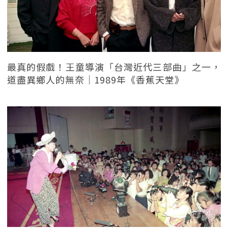
最真的假戲！王童導演「台灣近代三部曲」之一，
道盡異鄉人的無奈｜1989年《香蕉天堂》