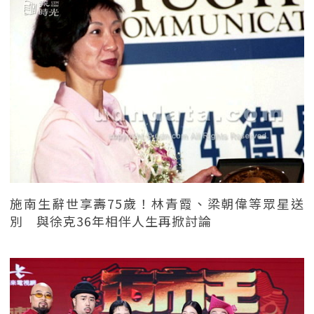
施南生辭世享壽75歲！林青霞、梁朝偉等眾星送
別 與徐克36年相伴人生再掀討論