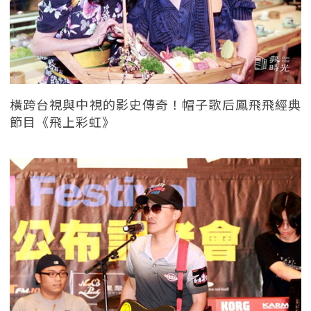
橫跨台視與中視的影史傳奇！帽子歌后鳳飛飛經典
節目《飛上彩虹》