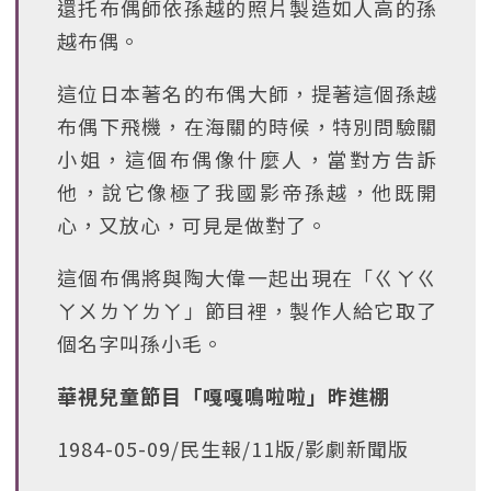
還托布偶師依孫越的照片製造如人高的孫
越布偶。
這位日本著名的布偶大師，提著這個孫越
布偶下飛機，在海關的時候，特別問驗關
小姐，這個布偶像什麼人，當對方告訴
他，說它像極了我國影帝孫越，他既開
心，又放心，可見是做對了。
這個布偶將與陶大偉一起出現在「ㄍㄚㄍ
ㄚㄨㄌㄚㄌㄚ」節目裡，製作人給它取了
個名字叫孫小毛。
華視兒童節目「嘎嘎鳴啦啦」昨進棚
1984-05-09/民生報/11版/影劇新聞版