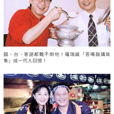
國、台、客語都難不倒他！羅瑞誠「答嘴鼓講氣
象」成一代人回憶！