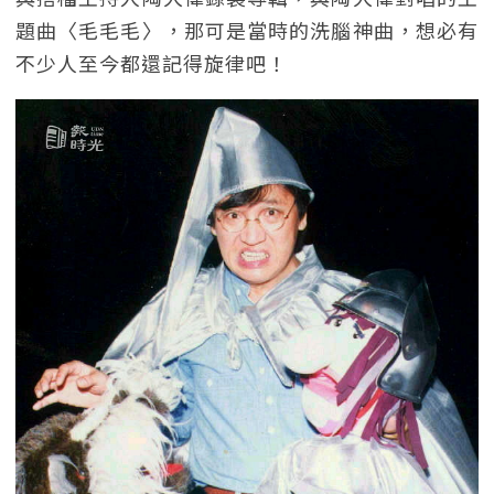
題曲〈毛毛毛〉，那可是當時的洗腦神曲，想必有
不少人至今都還記得旋律吧！