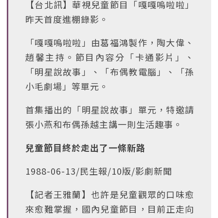
【台北訊】華視兒童節目「嘎嘎嗚啦啦」
昨天首度進棚錄影。
「嘎嘎嗚啦啦」由葛福鴻製作，陶大偉、
趙馨主持。節目內容分「卡通影片」、
「明星說故事」、「布偶教電腦」、「孫
小毛劇場」等單元。
首集播出的「明星說故事」單元，特邀請
張小燕和布偶孫越主講一則生活趣事。
兒童節目終於走出了一條新路
1988-06-13/民生報/10版/影劇新聞
【記者王雅蘭】也許是兒童觀眾的口味愈
來愈難掌握，國內兒童節目，目前正走向