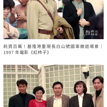
耗資百萬！基隆港重現長白山號國軍撤退場景｜
1997 年電影《紅柿子》