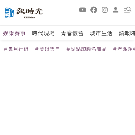
娛樂賽事
時代現場
青春懷舊
城市生活
讀報
＃鬼月行銷
＃美琪樂皂
＃點點印聯名商品
＃老派運