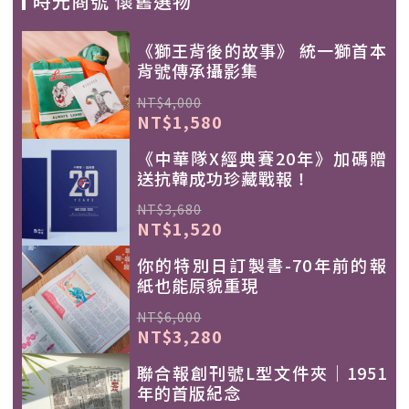
時光商號 懷舊選物
《獅王背後的故事》 統一獅首本
背號傳承攝影集
NT$4,000
NT$1,580
《中華隊X經典賽20年》加碼贈
送抗韓成功珍藏戰報！
NT$3,680
NT$1,520
你的特別日訂製書-70年前的報
紙也能原貌重現
NT$6,000
NT$3,280
聯合報創刊號L型文件夾｜1951
年的首版紀念