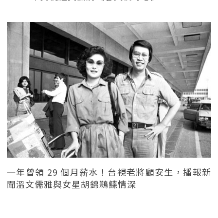
一年曾領 29 個月薪水！台視老將顧安生，播報新
聞溫文儒雅與女星胡錦鶼鰈情深