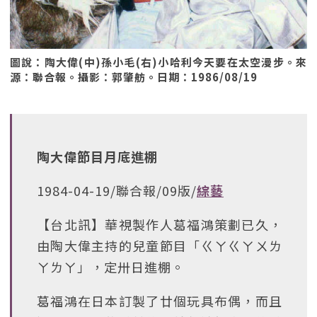
圖說：陶大偉(中)孫小毛(右)小哈利今天要在太空漫步。來
源：聯合報。攝影：郭肇舫。日期：1986/08/19
陶大偉節目月底進棚
1984-04-19/聯合報/09版/
綜藝
【台北訊】華視製作人葛福鴻策劃已久，
由陶大偉主持的兒童節目「ㄍㄚㄍㄚㄨㄌ
ㄚㄌㄚ」，定卅日進棚。
葛福鴻在日本訂製了廿個玩具布偶，而且