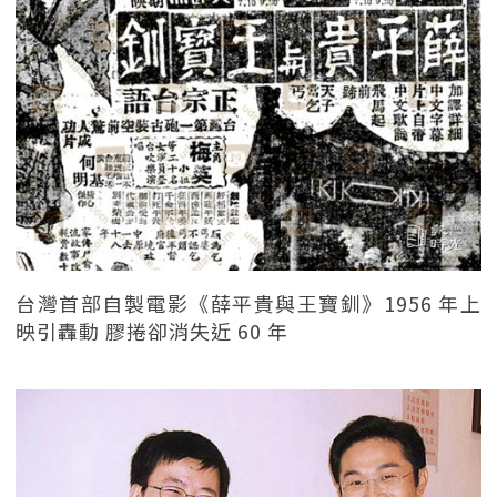
台灣首部自製電影《薛平貴與王寶釧》1956 年上
映引轟動 膠捲卻消失近 60 年