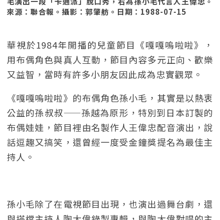
毛演出一段「卡通派」脫口秀，右為孫小毛代言人王偉忠。
來源：聯合報。攝影：郭肇舫。日期：1988-07-15
華視於1984年開播的兒童節目《嘎嘎嗚啦啦》，
用布偶角色與真人互動，節目內容多元正向、歡樂
又益智，當時有許多小朋友因此成為忠實觀眾。
《嘎嘎嗚啦啦》的布偶角色孫小毛，其實是以熱衷
公益的孫叔叔——孫越為原形，特別到日本訂製的
布偶娃娃，節目裡由名製作人王偉忠配音演出，說
話逗趣又搞笑，還曾經一度受金鐘獎提名為最佳主
持人。
孫小毛除了在電視節目出現，也演出過舞台劇，還
與搭檔主持人陶大偉錄製專輯，與陶大偉對唱的主