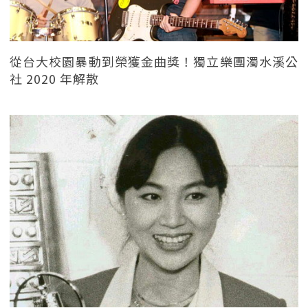
從台大校園暴動到榮獲金曲獎！獨立樂團濁水溪公
社 2020 年解散