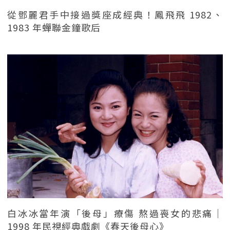
從鄧麗君手中接過獎座成經典！鳳飛飛 1982、
1983 年蟬聯金鐘歌后
白冰冰當年演「後母」療傷 熬過喪女的悲痛｜
1998 年民視經典戲劇《春天後母心》