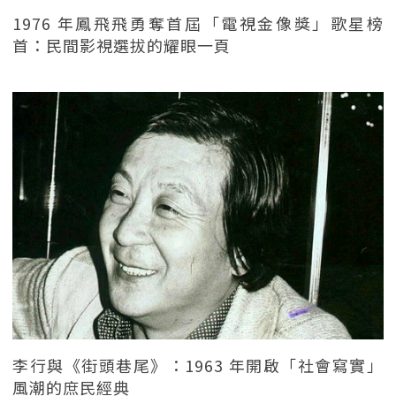
1976 年鳳飛飛勇奪首屆「電視金像獎」歌星榜
首：民間影視選拔的耀眼一頁
李行與《街頭巷尾》：1963 年開啟「社會寫實」
風潮的庶民經典