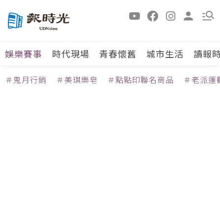
娛樂賽事
時代現場
青春懷舊
城市生活
讀報
＃鬼月行銷
＃美琪樂皂
＃點點印聯名商品
＃老派運