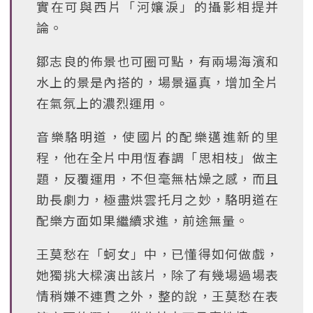
實在可與西片「河孃淚」的攝影相提并
論。
鄒志良的佈景也可圈可點，有兩場海濱和
水上的景是內搭的，場景逼真，增加全片
在氣氛上的濃烈運用。
音樂駱明道，使國片的配樂邁進新的里
程，他在全片中用恆春調「思相枝」做主
題，反覆運用，不但毫無枯燥之感，而且
助長劇力，極盡烘雲托月之妙，駱明道在
配樂方面如果繼續求進，前途無量。
王莫愁在「蚵女」中，已懂得如何做戲，
她獨挑大樑演出該片，除了有幾場過場表
情稍嫌不連貫之外，整的說，王莫愁在表