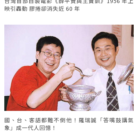
台灣首部自製電影《薛平貴與王寶釧》1956 年上
映引轟動 膠捲卻消失近 60 年
國、台、客語都難不倒他！羅瑞誠「答嘴鼓講氣
象」成一代人回憶！