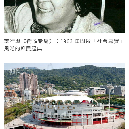
李行與《街頭巷尾》：1963 年開啟「社會寫實」
風潮的庶民經典