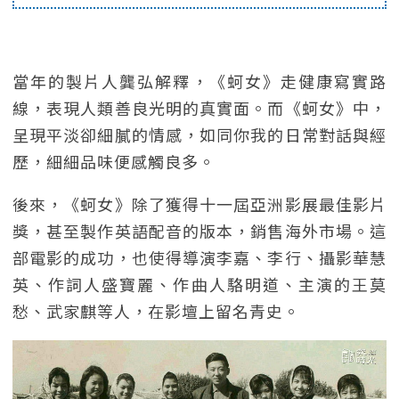
當年的製片人龔弘解釋，《蚵女》走健康寫實路
線，表現人類善良光明的真實面。而《蚵女》中，
呈現平淡卻細膩的情感，如同你我的日常對話與經
歷，細細品味便感觸良多。
後來，《蚵女》除了獲得十一屆亞洲影展最佳影片
獎，甚至製作英語配音的版本，銷售海外市場。這
部電影的成功，也使得導演李嘉、李行、攝影華慧
英、作詞人盛寶麗、作曲人駱明道、主演的王莫
愁、武家麒等人，在影壇上留名青史。