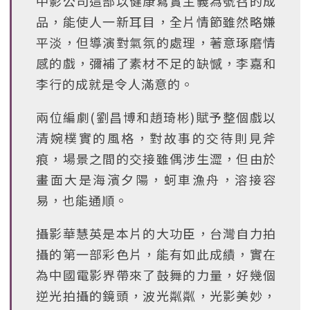
中影公司這部以健康寫實主義為號召的成
品，能使人一新耳目，全片情節雖然略嫌
平淡，但導演對氣氛的處理，著意琢磨情
感的戲，彌補了素材不足的缺憾，李嘉和
李行的成就是令人滿意的。
兩位編劇(劉昌博和趙琦彬)賦予整個戲以
清婉樸實的風格，對故事的交待則見斧
痕，場景之間的交接雖偶涉生澀，但由於
畫面大是海濱夕陽，蚵車漁舟，溶接容
易，也能通順。
攝影華慧英是本片的大功臣，台灣自力拍
攝的第一部彩色片，能有如此成績，實在
為中國電影界帶來了鼓舞的力量，好幾個
逆光拍攝的鏡頭，波光粼粼，光影美妙，