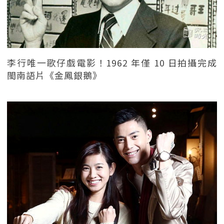
李行唯一歌仔戲電影！1962 年僅 10 日拍攝完成
閩南語片《金鳳銀鵝》