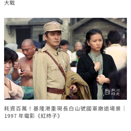
大戰
耗資百萬！基隆港重現長白山號國軍撤退場景｜
1997 年電影《紅柿子》