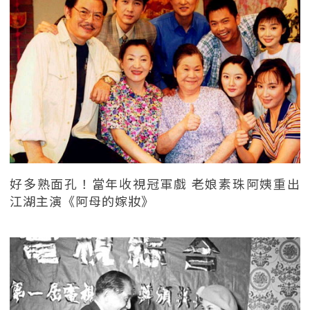
好多熟面孔！當年收視冠軍戲 老娘素珠阿姨重出
江湖主演《阿母的嫁妝》