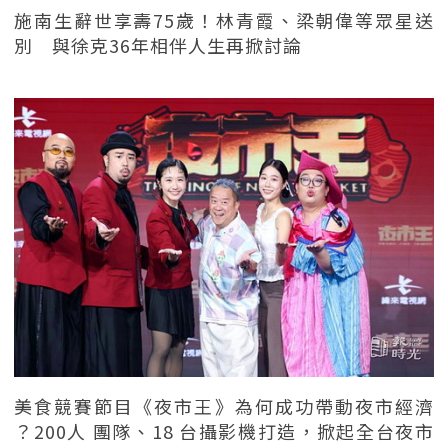
施南生辭世享壽75歲！林青霞、梁朝偉等眾星送
別 與徐克36年相伴人生再掀討論
美食競賽節目《夜市王》為何成功帶動夜市經濟
？200人 團隊、18 台攝影機打造，掀起全台夜市