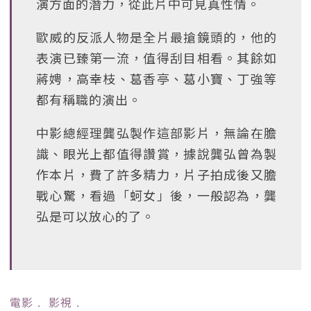
演方面的潛力，從此片中可見真性情。
歐威的反派人物是全片最搶鏡頭的，他的
表演已臻第一流，值得刮目相看。其餘如
蔣娉，高幸枝、葛香亭、葛小寶、丁強等
都有稱職的演出。
中影總經理龔弘製作這部影片，無論在膽
識、眼光上都值得讚賞，據說龔弘曾為製
作本片，費了許多精力，片子拍成後又膽
戰心驚，看過「蚵女」後，一般認為，龔
弘是可以放心的了。
電影
﹒
影視
﹒