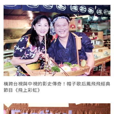
橫跨台視與中視的影史傳奇！帽子歌后鳳飛飛經典
節目《飛上彩虹》