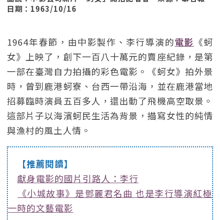
日期：1963/10/16
1964年春節，由中影製作、李行導演的
電影
《蚵
女》上映了，創下一百八十萬元的賣座紀錄，是第
一部在臺灣自力拍攝的彩色電影。《蚵女》拍外景
時，曾到鹿港蚵寮、台西一帶沿海，並在鹿港當地
招募臨時演員五百多人，還出動了飛機高空取景。
這部片子以海濱蚵民生活為背景，描寫女性的純情
與漁村的風土人情。
【推薦閱讀】
獻身電影的國片引路人：李行
《小城故事》是鄧麗君名曲 也是李行導演紅極
一時的文藝電影