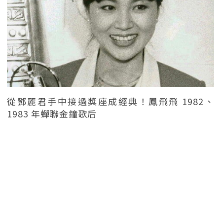
從鄧麗君手中接過獎座成經典！鳳飛飛 1982、
1983 年蟬聯金鐘歌后