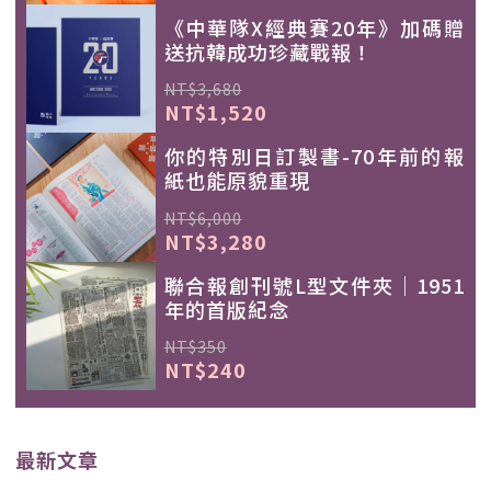
《中華隊X經典賽20年》加碼贈
送抗韓成功珍藏戰報！
NT$3,680
NT$1,520
你的特別日訂製書-70年前的報
紙也能原貌重現
NT$6,000
NT$3,280
聯合報創刊號L型文件夾｜1951
年的首版紀念
NT$350
NT$240
最新文章