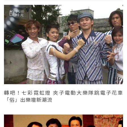
轉吧！七彩霓虹燈 夾子電動大樂隊跳電子花車
「俗」出樂壇新潮流