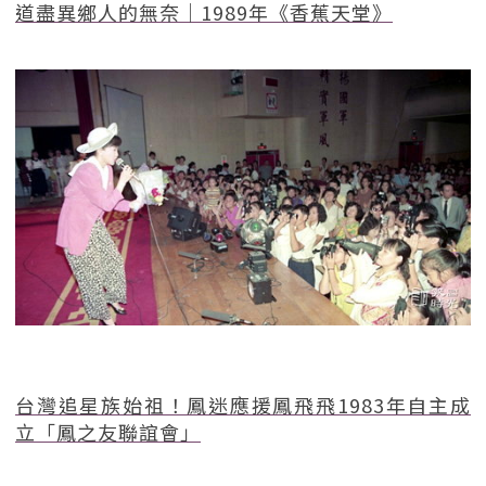
道盡異鄉人的無奈｜1989年《香蕉天堂》
台灣追星族始祖！鳳迷應援鳳飛飛1983年自主成
立「鳳之友聯誼會」