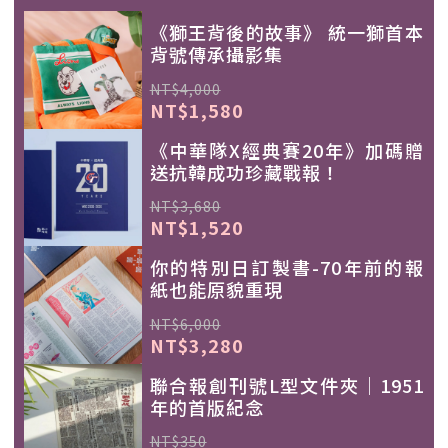
《獅王背後的故事》 統一獅首本
背號傳承攝影集
NT$4,000
NT$1,580
《中華隊X經典賽20年》加碼贈
送抗韓成功珍藏戰報！
NT$3,680
NT$1,520
你的特別日訂製書-70年前的報
紙也能原貌重現
NT$6,000
NT$3,280
聯合報創刊號L型文件夾｜1951
年的首版紀念
NT$350