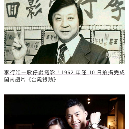
李行唯一歌仔戲電影！1962 年僅 10 日拍攝完成
閩南語片《金鳳銀鵝》