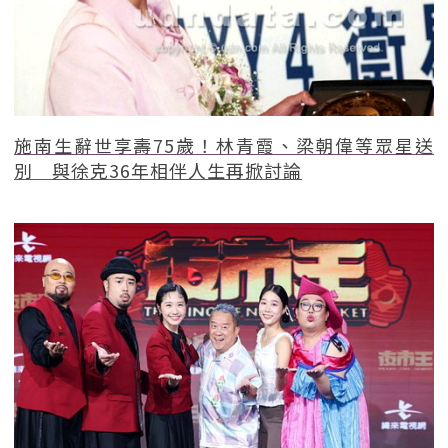
施南生辭世享壽75歲！林青霞、梁朝偉等眾星送
別 與徐克36年相伴人生再掀討論