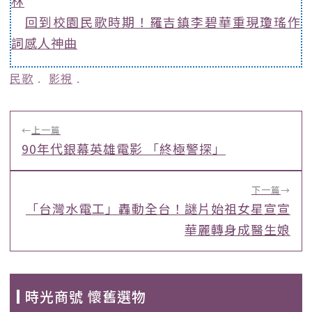
林
回到校園民歌時期！羅吉鎮李碧華重現瓊瑤作
詞感人神曲
民歌
﹒
影視
﹒
←
上一篇
90年代銀幕英雄電影 「終極警探」
下一篇
→
「台灣水電工」轟動全台！謎片始祖女星宣宣
華麗轉身成醫生娘
時光商號 懷舊選物