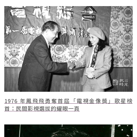
1976 年鳳飛飛勇奪首屆「電視金像獎」歌星榜
首：民間影視選拔的耀眼一頁