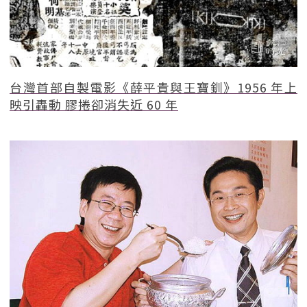
台灣首部自製電影《薛平貴與王寶釧》1956 年上
映引轟動 膠捲卻消失近 60 年