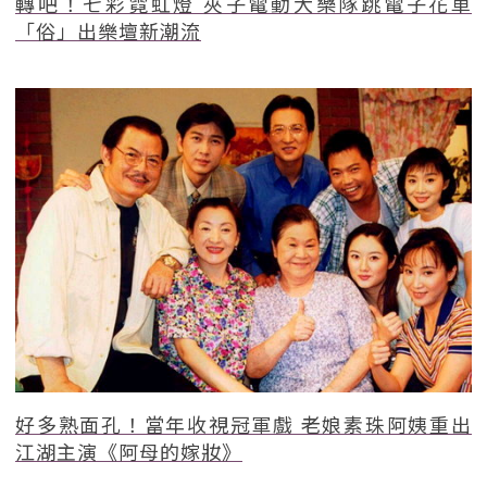
轉吧！七彩霓虹燈 夾子電動大樂隊跳電子花車
「俗」出樂壇新潮流
好多熟面孔！當年收視冠軍戲 老娘素珠阿姨重出
江湖主演《阿母的嫁妝》