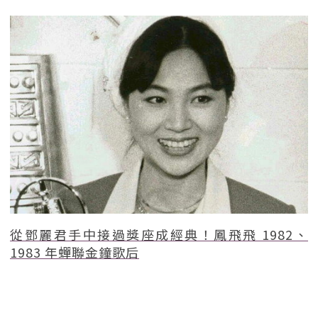
從鄧麗君手中接過獎座成經典！鳳飛飛 1982、
1983 年蟬聯金鐘歌后