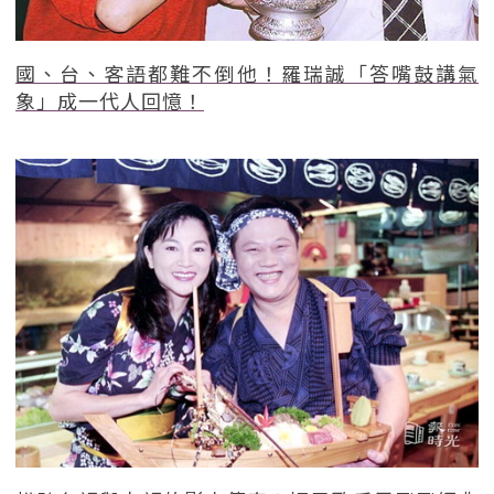
國、台、客語都難不倒他！羅瑞誠「答嘴鼓講氣
象」成一代人回憶！