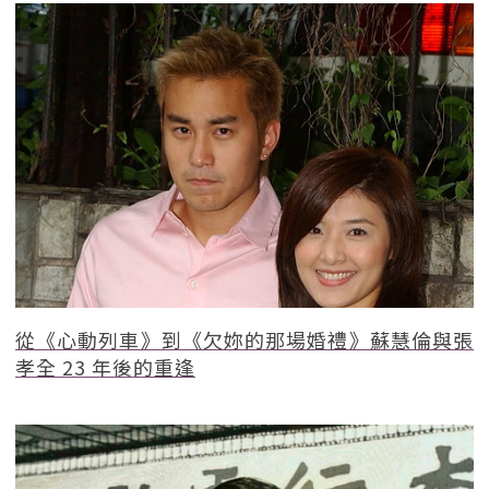
從《心動列車》到《欠妳的那場婚禮》蘇慧倫與張
孝全 23 年後的重逢