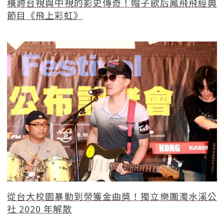
橫跨台視與中視的影史傳奇！帽子歌后鳳飛飛經典
節目《飛上彩虹》
從台大校園暴動到榮獲金曲獎！獨立樂團濁水溪公
社 2020 年解散