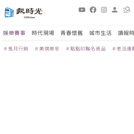
娛樂賽事
時代現場
青春懷舊
城市生活
讀報
＃鬼月行銷
＃美琪樂皂
＃點點印聯名商品
＃老派運