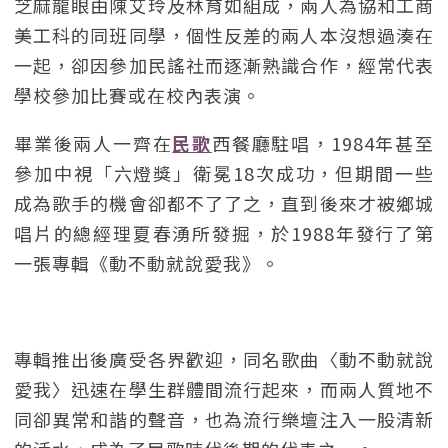
芝麻龍眼由陳艾玲及林育如組成，兩人為協和工商
美工科的同班同學，個性反差的兩人本沒想過湊在
一起，卻因參加民謠社而逐漸熟識合作，經常代表
學校參加比賽或在校內表演。
畢業後兩人一齊在
民歌
西餐廳駐唱，1984年甚至
參加中視「六燈獎」衛冕18次成功，但期間一些
成為歌手的機會卻都不了了之，直到後來才被鄉城
唱片的總經理夏春湧所發掘，於1988年發行了第
一張專輯《動不動就說愛我》。
專輯推出後廣受各界歡迎，同名歌曲〈動不動就說
愛我〉迅速在學生群體間流行起來，而兩人質地不
同卻異常和諧的聲音，也為流行樂壇注入一股清新