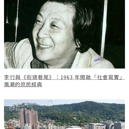
李行與《街頭巷尾》：1963 年開啟「社會寫實」
風潮的庶民經典