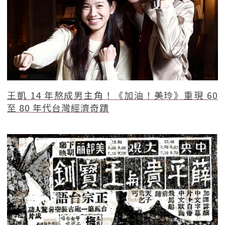
王凱 14 年熬成男主角！《加油！美玲》重現 60
至 80 年代台灣經濟奇蹟