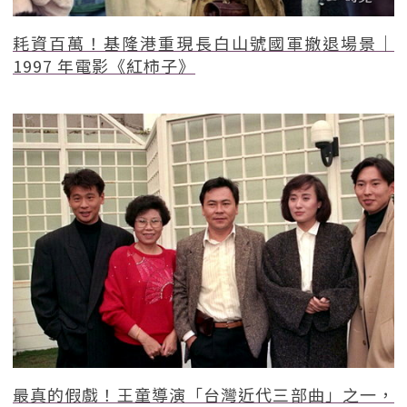
耗資百萬！基隆港重現長白山號國軍撤退場景｜
1997 年電影《紅柿子》
最真的假戲！王童導演「台灣近代三部曲」之一，