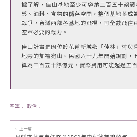
據了解，佳山基地至少可容納二百五十架戰
藥、油料、食物的儲存空間，整個基地將成
戰爭，台灣西部各基地的飛機，可全數飛往
空軍必要的戰力。
佳山計畫是因位於花蓮新城鄉「佳林」村與
地旁的加禮宛山。民國六十九年開始規劃，
算為二百五十餘億元，實際費用可能超過五
空軍
﹒
政治
﹒
←
上一篇
月餅夾藏軍事任務？1961年中秋節前線勞軍