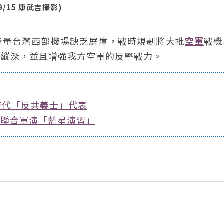
/15 康武吉攝影)
考量台灣西部機場缺乏屏障，戰時規劃將大批
空軍
戰機
略縱深，並且增強我方空軍的反擊戰力。
時代「反共義士」代表
中美聯合軍演「藍星演習」