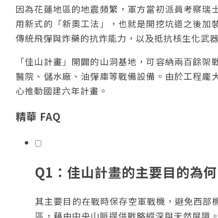
因為花蓮地區的地震頻繁，軍方當初派員考察瑞
用新式的「新奧工法」，也就是開挖坑道之後加
傳統飛彈與炸藥的抗炸能力，以及抵抗核生化武
「佳山計畫」開闢的山洞基地，可容納兩百餘架
醫院、儲水廠、油彈庫等戰備設備。由於工程龐
心推動國建六年計畫。
精華 FAQ
Q1：佳山計畫的主要目的為
其主要目的在戰時保存空軍戰機，避免西部
區，藉由中央山脈提供戰略縱深與天然屏障