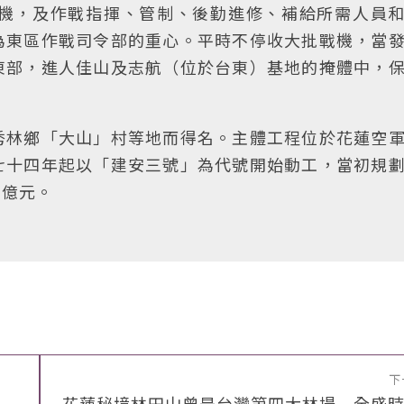
機，及作戰指揮、管制、後勤進修、補給所需人員
為東區作戰司令部的重心。平時不停收大批戰機，當
東部，進人佳山及志航（位於台東）基地的掩體中，
秀林鄉「大山」村等地而得名。主體工程位於花蓮空
七十四年起以「建安三號」為代號開始動工，當初規
百億元。
下
花蓮秘境林田山曾是台灣第四大林場 全盛