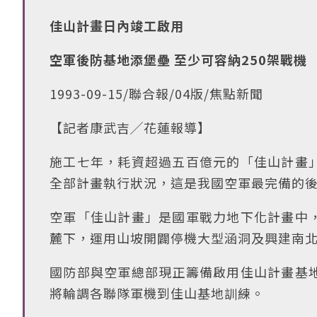
佳山計畫日內竣工啟用
空軍後防基地添堡壘 至少可容納250架戰機
1993-09-15/聯合報/04版/焦點新聞
【記者康武吉╱花蓮報導】
施工七年，耗資超過五百億元的「佳山計畫
全部計畫執行狀況，這是我國空軍最完備的
空軍「佳山計畫」是國軍戰力地下化計畫中
麓下，運用山坡開闢停機大型涵洞及興建南
國防部與空軍總部現正籌備啟用佳山計畫基
將輪調各聯隊軍機到佳山基地訓練。