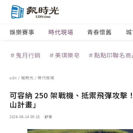
娛樂賽事
時代現場
青春懷舊
城
＃鬼月行銷
＃美琪樂皂
＃點點印聯名商
udn
/
報時光
/
時代現場
可容納 250 架戰機、抵禦飛彈攻
山計畫」
2026-06-14 09:18
舒憶