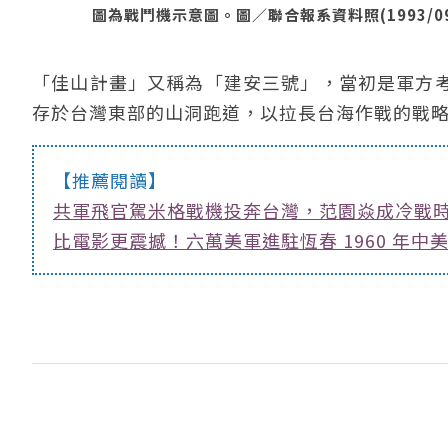
圖為戰鬥機示意圖。圖／聯合報系資料照(1993/09
「佳山計畫」又稱為「建安三號」，當初是軍方
存於台灣東部的山洞跑道，以拉長台海作戰的戰
【推薦閱讀】
共軍飛官駕米格戰機投奔台灣，范園焱成冷戰
比電影更震撼！六萬美軍進駐恆春 1960 年