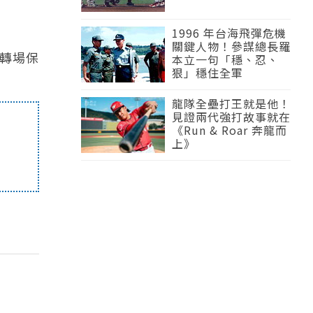
1996 年台海飛彈危機
關鍵人物！參謀總長羅
轉場保
本立一句「穩、忍、
狠」穩住全軍
龍隊全壘打王就是他！
見證兩代強打故事就在
《Run & Roar 奔龍而
上》