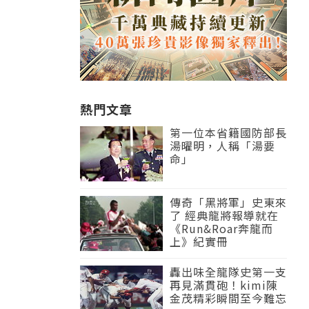
熱門文章
第一位本省籍國防部長
湯曜明，人稱「湯要
命」
傳奇「黑將軍」史東來
了 經典龍將報導就在
《Run&Roar奔龍而
上》紀實冊
轟出味全龍隊史第一支
再見滿貫砲！kimi陳
金茂精彩瞬間至今難忘