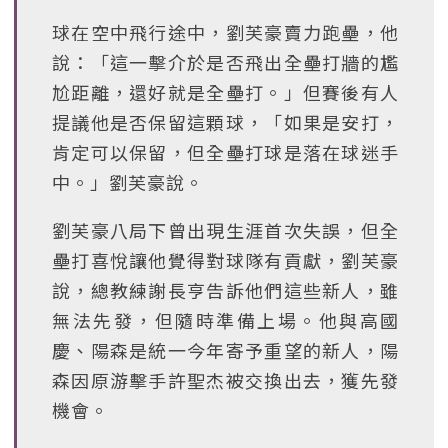
球在空中飛行途中，劉芙豪賣力跑壘，他
說：「這一擊介於是否飛出全壘打牆的尷
尬距離，還好就是全壘打。」但賽後有人
提議他是否保留這顆球，「如果是安打，
肯定可以保留，但全壘打球是落在球迷手
中。」劉芙豪說。
劉芙豪八局下曾出現生涯首次失誤，但全
壘打喜悅讓他覺得對球隊有貢獻，劉芙豪
說，總教練謝長亨告訴他們這些新人，雖
無法先發，但隨時準備上場。他與高國
慶、陽森是統一今年寄予重望的新人，陽
森因原游擊手許聖杰被交換出去，獲先發
機會。