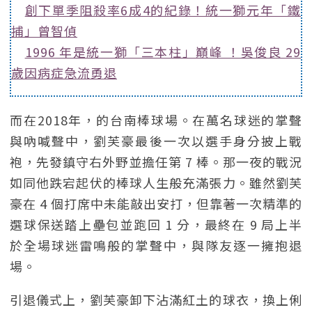
創下單季阻殺率6成4的紀錄！統一獅元年「鐵
捕」曾智偵
1996 年是統一獅「三本柱」巔峰 ！吳俊良 29
歲因病症急流勇退
而在2018年，的台南棒球場。在萬名球迷的掌聲
與吶喊聲中，劉芙豪最後一次以選手身分披上戰
袍，先發鎮守右外野並擔任第 7 棒。那一夜的戰況
如同他跌宕起伏的棒球人生般充滿張力。雖然劉芙
豪在 4 個打席中未能敲出安打，但靠著一次精準的
選球保送踏上壘包並跑回 1 分，最終在 9 局上半
於全場球迷雷鳴般的掌聲中，與隊友逐一擁抱退
場。
引退儀式上，劉芙豪卸下沾滿紅土的球衣，換上俐