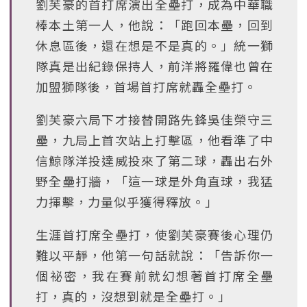
劉芙豪的首打席演出全壘打，成為中華職
棒本土第一人，他說：「跑回本壘，回到
休息區後，還在想是不是真的。」統一獅
隊真是出紀錄保持人，前洋將羅偉也曾在
加盟獅隊後，首場首打席就轟全壘打。
劉芙豪六局下才接替開路先鋒吳佳榮守三
壘，九局上首次站上打擊區，他看準了中
信鯨隊洋投達威投來了第二球，轟出右外
野全壘打牆，「這一球是外角直球，我猛
力揮擊，力量似乎獲得釋放。」
生涯首打席全壘打，使劉芙豪賽後心理仍
難以平靜，他第一句話就說：「告訴你一
個祕密，我在賽前就幻想著首打席全壘
打，真的，沒想到就是全壘打。」