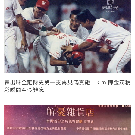
轟出味全龍隊史第一支再見滿貫砲！kimi陳金茂精
彩瞬間至今難忘