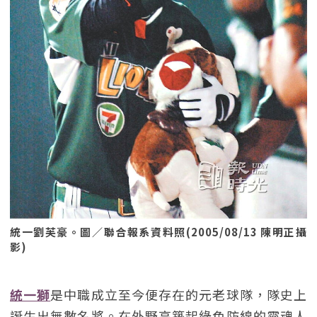
統一劉芙豪。圖／聯合報系資料照(2005/08/13 陳明正攝
影)
統一獅
是中職成立至今便存在的元老球隊，隊史上
誕生出無數名將。在外野高築起綠色防線的靈魂人