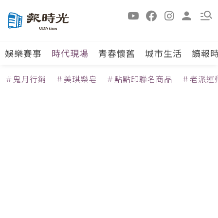
娛樂賽事
時代現場
青春懷舊
城市生活
讀報
＃鬼月行銷
＃美琪樂皂
＃點點印聯名商品
＃老派運