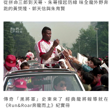
從拼命三郎到天哥、朱哥撐起防線 味全龍外野奔
跑的黃煚隆、郭天信與朱育賢
傳奇「黑將軍」史東來了 經典龍將報導就在
《Run&Roar奔龍而上》紀實冊