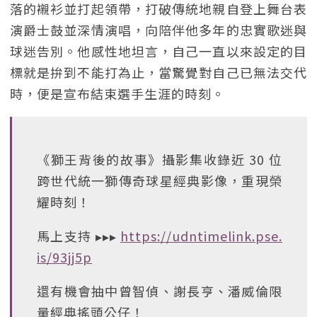
落的襯衫並打起領帶，打破傳統地親自登上舞台表
演爵士鼓並深情演唱，向陪伴他多年的忠實歌迷與
球迷告別。他感性地坦言，自己一直以來設定的目
標就是拚到不能打為止，當驚覺對自己已無法交代
時，便是宣布結束選手生涯的時刻。
《獅王背後的故事》攝影集收錄近 30 位
跨世代統一獅傳奇球星經典影像，重現榮
耀時刻！
馬上支持 ▸▸▸
https://udntimelink.pse.
is/93jj5p
還有機會抽中曾智偵、謝長亨、潘威倫限
量經典搖頭公仔！