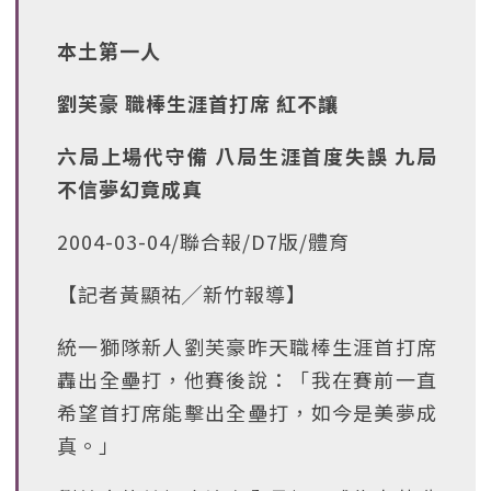
本土第一人
劉芙豪 職棒生涯首打席 紅不讓
六局上場代守備 八局生涯首度失誤 九局
不信夢幻竟成真
2004-03-04/聯合報/D7版/體育
【記者黃顯祐╱新竹報導】
統一獅隊新人劉芙豪昨天職棒生涯首打席
轟出全壘打，他賽後說：「我在賽前一直
希望首打席能擊出全壘打，如今是美夢成
真。」