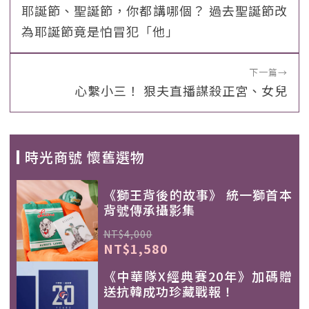
耶誕節、聖誕節，你都講哪個？ 過去聖誕節改
為耶誕節竟是怕冒犯「他」
下一篇
→
心繫小三！ 狠夫直播謀殺正宮、女兒
時光商號 懷舊選物
《獅王背後的故事》 統一獅首本
背號傳承攝影集
NT$4,000
NT$1,580
《中華隊X經典賽20年》加碼贈
送抗韓成功珍藏戰報！