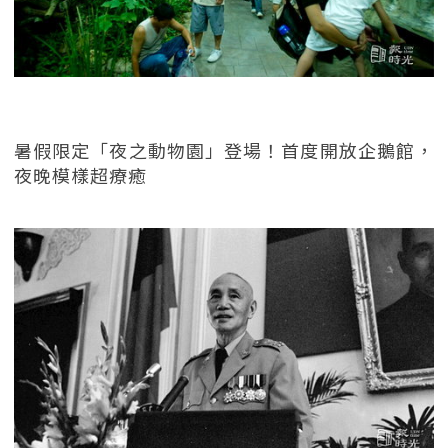
暑假限定「夜之動物園」登場！首度開放企鵝館，
夜晚模樣超療癒