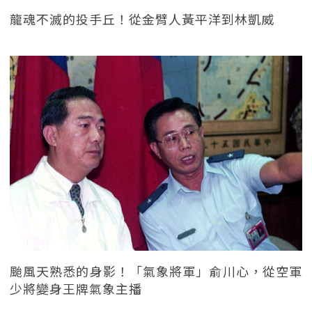
龍魂不滅的投手丘！從金臂人黃平洋到林凱威
颱風天熟悉的身影！「氣象將軍」俞川心，從空軍
少將變身王牌氣象主播