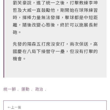
劉芙豪說，進了統一之後，打擊教練李坤
哲及大威一直鼓勵他，剛開始在球隊練習
時，揮棒力量無法發揮，擊球都是中短距
離，隨後改變心態後，終於可以施展長射
砲。
先發的陽森五打席沒安打，兩次保送，高
國慶在八局下接替守一壘，但沒有打擊的
機會。
統一獅
﹒
運動
﹒
政治
﹒
←
上一篇