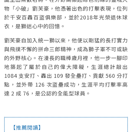
物「小破」劉芙豪，他憑著出色的打擊表現，位列
於千安百轟百盜俱樂部，並於2018年光榮退休球
衣，是獅迷心中的回憶。
劉芙豪自加入統一獅以來，他便以剛猛的長打實力
與飛撲不懈的拼命三郎精神，成為獅子軍不可或缺
的外野核心。在漫長的職棒歲月裡，他一步一腳印
地築起了屬於自己的偉大障礙，生涯總計敲出
1084 支安打、轟出 109 發全壘打、貢獻 560 分打
點，並外帶 126 次盜壘成功，生涯平均打擊率高
達 2 成 76，是公認的全能型球員。
【推薦閱讀】