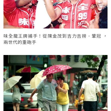
味全龍王牌捕手！從陳金茂到吉力吉撈．鞏冠 ，
兩世代的重砲手