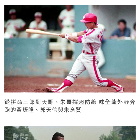
從拼命三郎到天哥、朱哥撐起防線 味全龍外野奔
跑的黃煚隆、郭天信與朱育賢