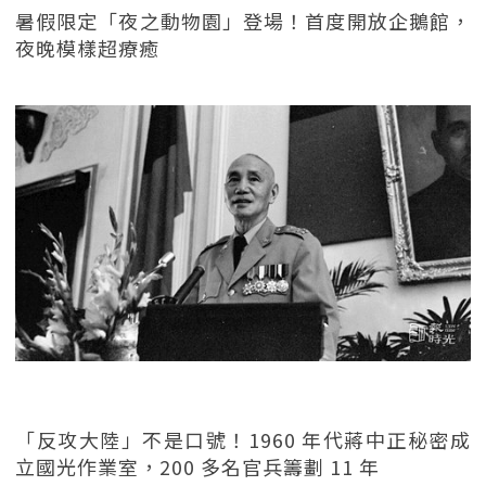
暑假限定「夜之動物園」登場！首度開放企鵝館，
夜晚模樣超療癒
「反攻大陸」不是口號！1960 年代蔣中正秘密成
立國光作業室，200 多名官兵籌劃 11 年