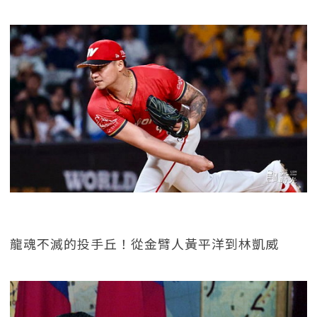
龍魂不滅的投手丘！從金臂人黃平洋到林凱威