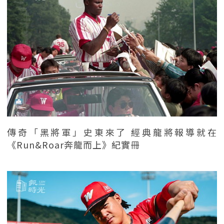
傳奇「黑將軍」史東來了 經典龍將報導就在
《Run&Roar奔龍而上》紀實冊