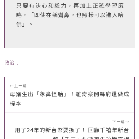
只要有決心和毅力，再加上正確學習策
略，「即使在鵝鸞鼻，也照樣可以進入哈
佛」。
政治
﹒
←
上一篇
母豬生出「象鼻怪胎」！離奇案例縣府還做成
標本
下一篇
→
用了24年的新台幣要換了！ 回顧千禧年新台