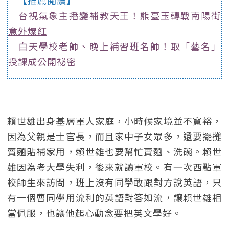
【推薦閱讀】
台視氣象主播變補教天王！熊臺玉轉戰南陽街
意外爆紅
白天學校老師、晚上補習班名師！取「藝名」
授課成公開祕密
賴世雄出身基層軍人家庭，小時候家境並不寬裕，
因為父親是士官長，而且家中子女眾多，還要擺攤
賣麵貼補家用，賴世雄也要幫忙賣麵、洗碗。賴世
雄因為考大學失利，後來就讀軍校。有一次西點軍
校師生來訪問，班上沒有同學敢跟對方說英語，只
有一個曹同學用流利的英語對答如流，讓賴世雄相
當佩服，也讓他起心動念要把英文學好。