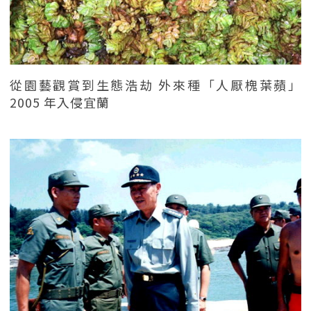
從園藝觀賞到生態浩劫 外來種「人厭槐葉蘋」
2005 年入侵宜蘭