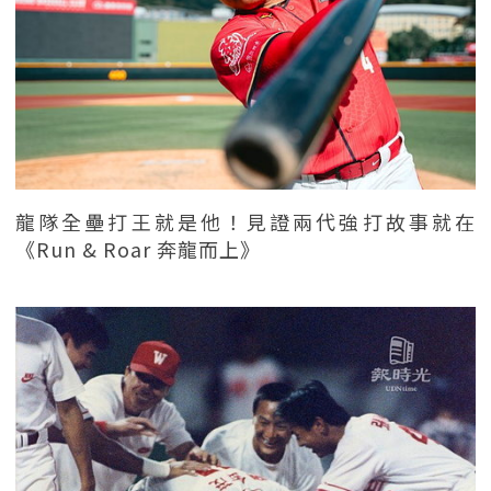
龍隊全壘打王就是他！見證兩代強打故事就在
《Run & Roar 奔龍而上》