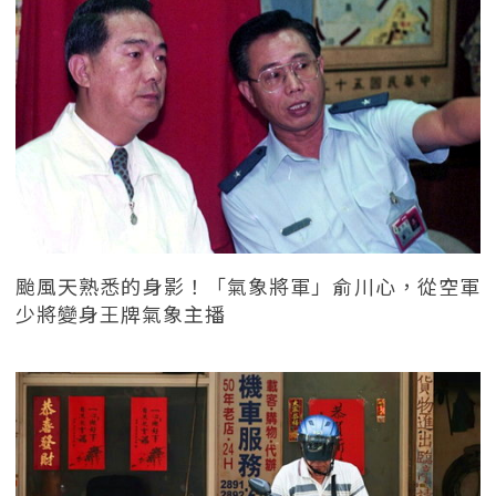
颱風天熟悉的身影！「氣象將軍」俞川心，從空軍
少將變身王牌氣象主播