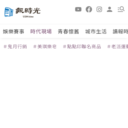
娛樂賽事
時代現場
青春懷舊
城市生活
讀報
＃鬼月行銷
＃美琪樂皂
＃點點印聯名商品
＃老派運