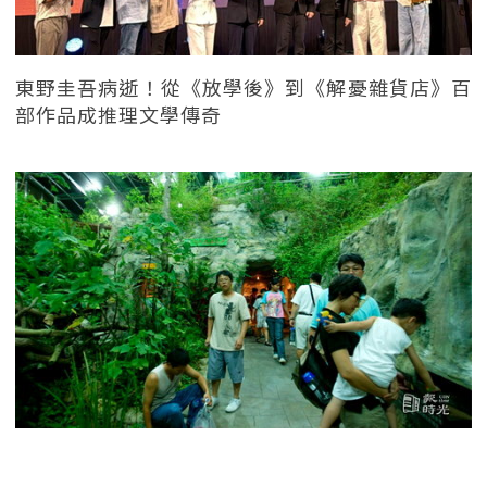
東野圭吾病逝！從《放學後》到《解憂雜貨店》百
部作品成推理文學傳奇