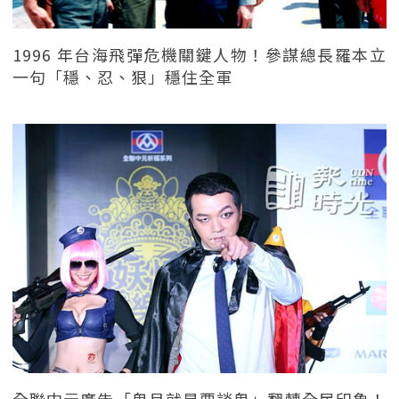
1996 年台海飛彈危機關鍵人物！參謀總長羅本立
一句「穩、忍、狠」穩住全軍
全聯中元廣告「鬼月就是要談鬼」翻轉全民印象！