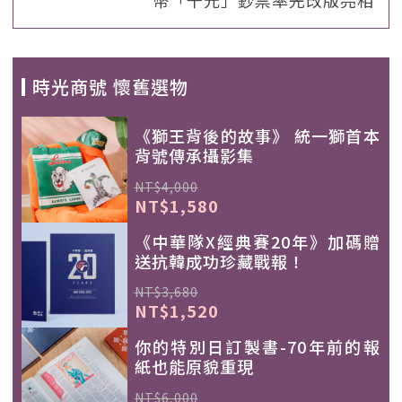
幣「千元」鈔票率先改版亮相
時光商號 懷舊選物
《獅王背後的故事》 統一獅首本
背號傳承攝影集
NT$4,000
NT$1,580
《中華隊X經典賽20年》加碼贈
送抗韓成功珍藏戰報！
NT$3,680
NT$1,520
你的特別日訂製書-70年前的報
紙也能原貌重現
NT$6,000