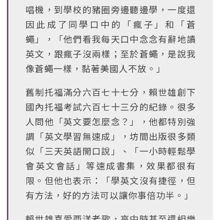
唱機，到學校的豬圈旁邊聽邊學，一度還
因此成了同學口中的「瘋子」和「蒼
蠅」，「他們看我每天口中念念有辭地讀
英文，跟瘋子沒兩樣；至於蒼蠅，是說我
像蒼蠅一樣，黏著美國人不放。」
舊制托福滿分六百七十七分，賴世雄創下
國內托福考試六百七十三分的紀錄。很多
人問他「英文要怎麼念？」，他都特別強
調「英文學習無速成」，坊間出版很多類
似「三天英語開口說」、「一小時輕鬆學
會英文會話」等速成書集，效果都很有
限。但他也表示：「學英文沒有捷徑，但
有方法，好的方法可以讓你事倍功半。」
賴世雄喜愛西洋老歌，高中時甚至還組樂