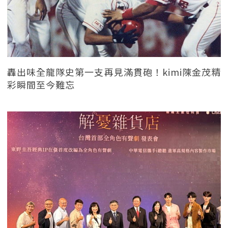
轟出味全龍隊史第一支再見滿貫砲！kimi陳金茂精
彩瞬間至今難忘