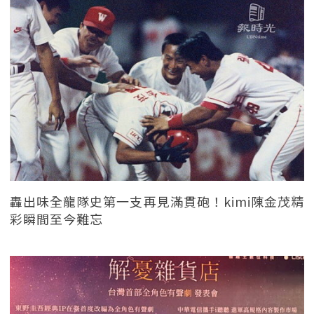
轟出味全龍隊史第一支再見滿貫砲！kimi陳金茂精
彩瞬間至今難忘