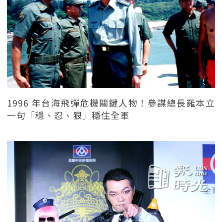
1996 年台海飛彈危機關鍵人物！參謀總長羅本立
一句「穩、忍、狠」穩住全軍