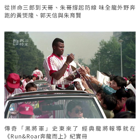
從拼命三郎到天哥、朱哥撐起防線 味全龍外野奔
跑的黃煚隆、郭天信與朱育賢
傳奇「黑將軍」史東來了 經典龍將報導就在
《Run&Roar奔龍而上》紀實冊