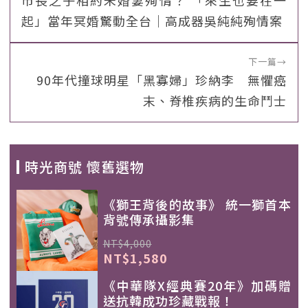
市長之子相約未婚妻殉情？ 「來生也要在一
起」當年冥婚驚動全台｜高成器吳純純殉情案
下一篇
→
90年代撞球明星「黑寡婦」珍納李 無懼癌
末、脊椎疾病的生命鬥士
時光商號 懷舊選物
《獅王背後的故事》 統一獅首本
背號傳承攝影集
NT$4,000
NT$1,580
《中華隊X經典賽20年》加碼贈
送抗韓成功珍藏戰報！