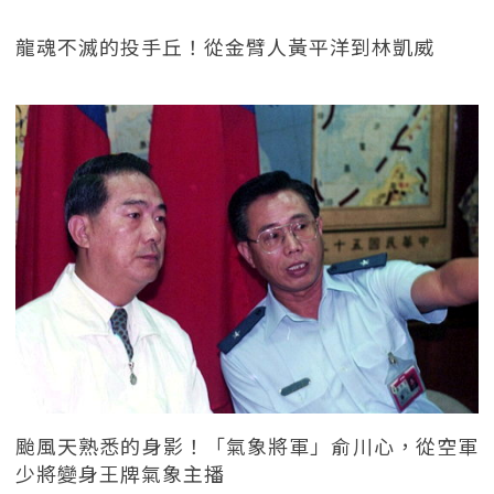
龍魂不滅的投手丘！從金臂人黃平洋到林凱威
颱風天熟悉的身影！「氣象將軍」俞川心，從空軍
少將變身王牌氣象主播