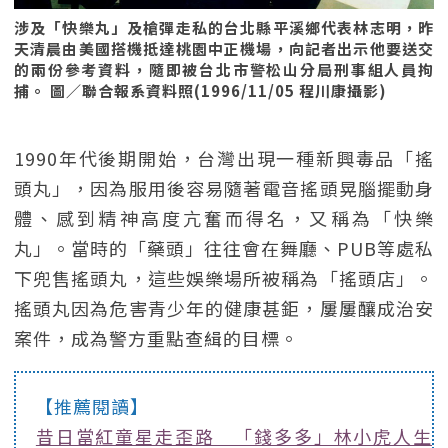
涉及「快樂丸」及槍彈走私的台北縣平溪鄉代表林志明，昨
天清晨由美國搭機抵達桃園中正機場，向記者出示他要送交
的兩份參考資料，隨即被台北市警松山分局刑事組人員拘
捕。 圖／聯合報系資料照(1996/11/05 程川康攝影)
1990年代後期開始，台灣出現一種新興毒品「搖
頭丸」，因為服用後容易隨著電音搖頭晃腦擺動身
體、感到精神高度亢奮而得名，又稱為「快樂
丸」。當時的「藥頭」往往會在舞廳、PUB等處私
下兜售搖頭丸，這些娛樂場所被稱為「搖頭店」。
搖頭丸因為危害青少年的健康甚鉅，屢屢釀成治安
案件，成為警方重點查緝的目標。
【推薦閱讀】
昔日當紅童星走歪路 「錢多多」林小虎人生