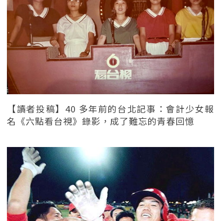
【讀者投稿】40 多年前的台北記事：會計少女報
名《六點看台視》錄影，成了難忘的青春回憶