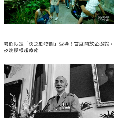
暑假限定「夜之動物園」登場！首度開放企鵝館，
夜晚模樣超療癒