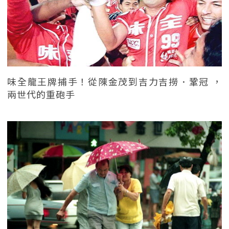
味全龍王牌捕手！從陳金茂到吉力吉撈．鞏冠 ，
兩世代的重砲手