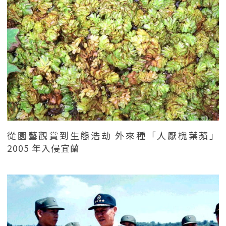
從園藝觀賞到生態浩劫 外來種「人厭槐葉蘋」
2005 年入侵宜蘭