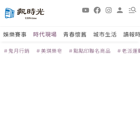
娛樂賽事
時代現場
青春懷舊
城市生活
讀報
＃鬼月行銷
＃美琪樂皂
＃點點印聯名商品
＃老派運