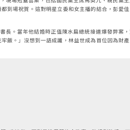
婚禮，現場冠蓋雲集，包括國民黨主席馬英九、親民黨
頭都到場祝賀。這對明星立委和女主播的結合，彭愛佳
。
院秘書長。當年他結婚時正值陳水扁總統接連爆發弊案
吃牢飯。」沒想到一語成讖，林益世成為首位因為財產