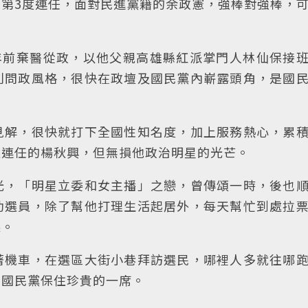
第3度連任，面對民進黨籍的余政憲，強棒對強棒，
年前棄醫從政，以他父親高雄縣紅派掌門人林仙保接
利問政風格，很快在政壇及國民黨內嶄露頭角，是國
見解，很快就打下全國性知名度，加上服務熱心，累
選連任的楊秋興，但無損他政治明星的光芒。
光，「明星立委和女主播」之戀，曾傳頌一時，後也
助選員，除了幫他打理生活起居外，每天幫忙到處拉
果。
著機車，在選區大街小巷拜訪選民，哪裡人多就往哪
為國民黨保住珍貴的一席。