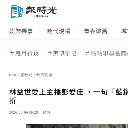
娛樂賽事
時代現場
青春懷舊
城
＃鬼月行銷
＃美琪樂皂
＃點點印聯名商
udn
/
報時光
/
時代現場
林益世愛上主播彭愛佳 ，一句「藍
折
2026-05-06 09:28
舒憶