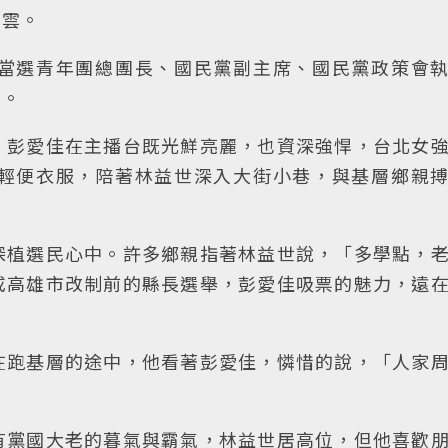
青雲。
當選青年團總團長、國民黨副主席、國民黨政策會
星。
。彭愛佳在主播台既光鮮亮麗，也資深強悍，台北女
輕便衣服，陪著林益世深入大街小巷，與基層鄉親
深植選民心中。許多鄉親指著林益世說，「多學點，
或高雄市改制前的縣長選舉，彭愛佳吸票的魅力，遠
在跑基層的途中，他看著彭愛佳，憐惜的說，「人家
有黨國大老的暮氣與霸氣，林益世居高位，但他喜歡