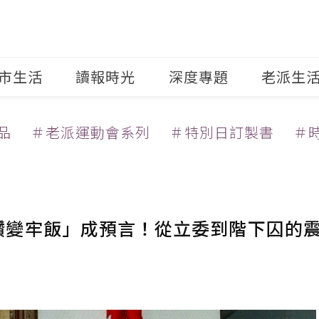
市生活
讀報時光
深度專題
老派生
品
＃老派運動會系列
＃特別日訂製書
＃
鑽變牢飯」成預言！從立委到階下囚的