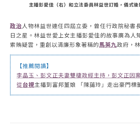
主播彭愛佳（右）和立法委員林益世訂婚，儀式後開心亮
政治
人物林益世連任四屆立委，曾任行政院秘書
日之星。林益世愛上女主播彭愛佳的故事廣為人知，
索賄疑雲，重創以清廉形象著稱的
馬英九
政府，林
【推薦閱讀】
李晶玉、彭文正夫妻雙棲政經主持，彭文正因
從
台視
主播到富邦董娘 「陳藹玲」走出豪門標