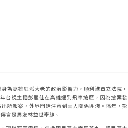
保身為高雄紅派大老的政治影響力，順利進軍立法院，
4 年台視主播彭愛佳在高雄遇到飛車搶匪，因為搶案
派出所報案，外界開始注意到兩人關係匪淺。隔年，彭
界傳言是男友林益世牽線。