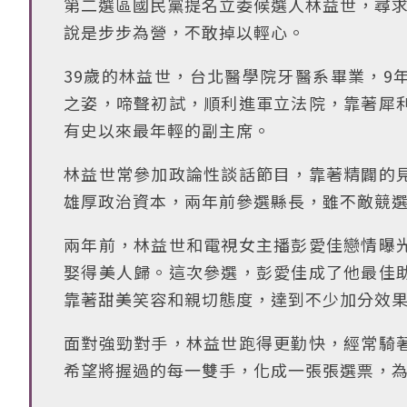
第二選區國民黨提名立委候選人林益世，尋求
說是步步為營，不敢掉以輕心。
39歲的林益世，台北醫學院牙醫系畢業，9
之姿，啼聲初試，順利進軍立法院，靠著犀
有史以來最年輕的副主席。
林益世常參加政論性談話節目，靠著精闢的
雄厚政治資本，兩年前參選縣長，雖不敵競
兩年前，林益世和電視女主播彭愛佳戀情曝
娶得美人歸。這次參選，彭愛佳成了他最佳
靠著甜美笑容和親切態度，達到不少加分效
面對強勁對手，林益世跑得更勤快，經常騎
希望將握過的每一雙手，化成一張張選票，