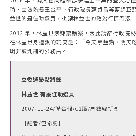
2006 年，兩人在高雄舉辦多達上千桌的盛大
瑜、立法院長王金平、行政院長蘇貞昌等藍綠巨
益世的最佳助選員，也讓林益世的政治行情看漲
2012 年，林益世涉嫌索賄案，因此請辭行政
在林益世身邊說的玩笑話：「今天拿藍鑽，明天
明罪被判刑的公務員。
立委選舉點將錄
林益世 有最佳助選員
2007-11-24/聯合報/C2版/高雄縣新聞
【記者/包希勝】