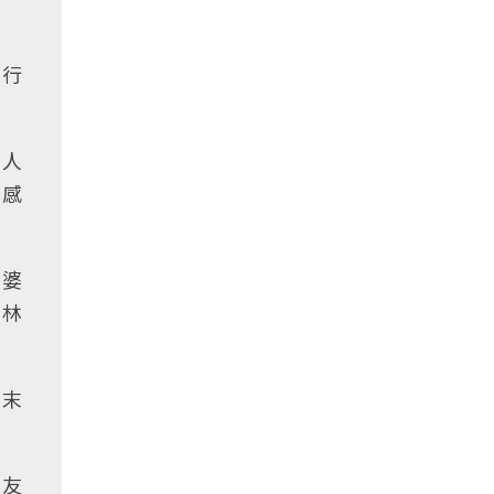
執行
強人
搏感
老婆
在林
周末
朋友