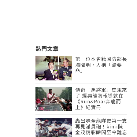
熱門文章
第一位本省籍國防部長
湯曜明，人稱「湯要
命」
傳奇「黑將軍」史東來
了 經典龍將報導就在
《Run&Roar奔龍而
上》紀實冊
轟出味全龍隊史第一支
再見滿貫砲！kimi陳
金茂精彩瞬間至今難忘