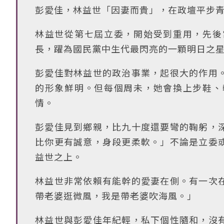
彭愛佳，林益世「因妻而貴」，在政壇平步
林益世從第七屆立委，開始受到重用，先後
長，躍為國民黨中生代最閃亮的一顆明日之
彭愛佳對林益世的政治事業，起很大的作用
的形象鮮明。但每個周未，她會換上步鞋、
情。
彭愛佳見到鄉親，比九十度還要彎的鞠躬，
比你更有誠意，身段更柔軟。」不論是立委
益世之上。
林益世非常依賴有能幹的愛妻在側。有一次
帶老婆逛微風，我是帶老婆吹海風。」
林益世與彭愛佳年紀輕，私下個性隨和，沒