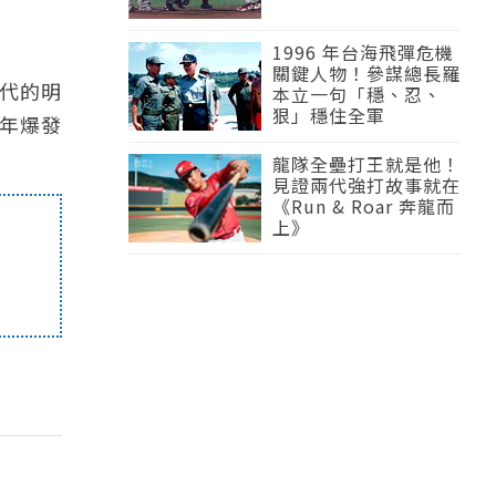
1996 年台海飛彈危機
關鍵人物！參謀總長羅
代的明
本立一句「穩、忍、
狠」穩住全軍
 年爆發
龍隊全壘打王就是他！
見證兩代強打故事就在
《Run & Roar 奔龍而
上》