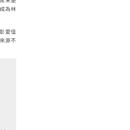
主席宋楚
成為林
，彭愛佳
來源不