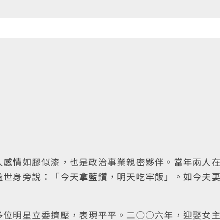
人感情如膠似漆，也是政治事業親密夥伴。當年兩人
益世身旁說：「今天拿藍鑽，明天吃牢飯」。如今夫
多位明星立委擠壓，表現平平。二○○六年，迎娶女