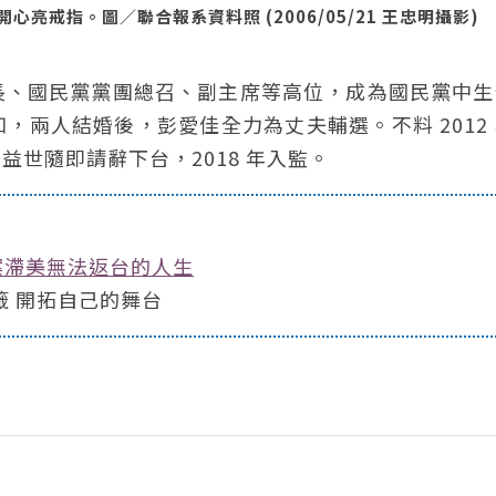
戒指。圖／聯合報系資料照 (2006/05/21 王忠明攝影)
長、國民黨黨團總召、副主席等高位，成為國民黨中生
兩人結婚後，彭愛佳全力為丈夫輔選。不料 2012
益世隨即請辭下台，2018 年入監。
案滯美無法返台的人生
籤 開拓自己的舞台