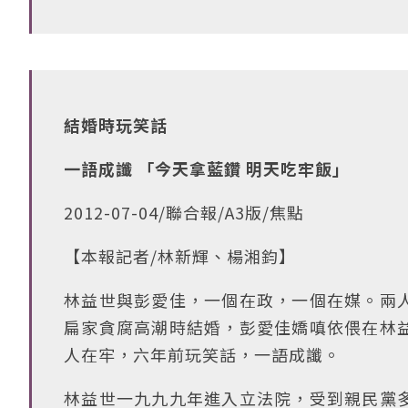
結婚時玩笑話
一語成讖 「今天拿藍鑽 明天吃牢飯」
2012-07-04/聯合報/A3版/焦點
【本報記者/林新輝、楊湘鈞】
林益世與彭愛佳，一個在政，一個在媒。兩
扁家貪腐高潮時結婚，彭愛佳嬌嗔依偎在林
人在牢，六年前玩笑話，一語成讖。
林益世一九九九年進入立法院，受到親民黨