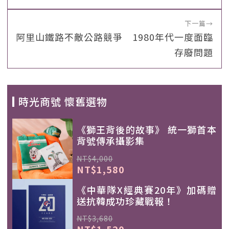
下一篇
→
阿里山鐵路不敵公路競爭 1980年代一度面臨
存廢問題
時光商號 懷舊選物
《獅王背後的故事》 統一獅首本
背號傳承攝影集
NT$4,000
NT$1,580
《中華隊X經典賽20年》加碼贈
送抗韓成功珍藏戰報！
NT$3,680