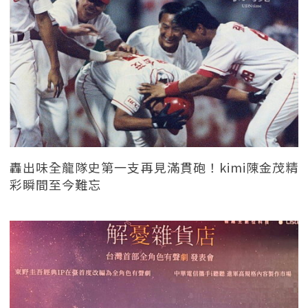
轟出味全龍隊史第一支再見滿貫砲！kimi陳金茂精
彩瞬間至今難忘