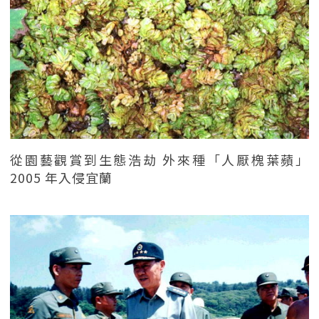
從園藝觀賞到生態浩劫 外來種「人厭槐葉蘋」
2005 年入侵宜蘭