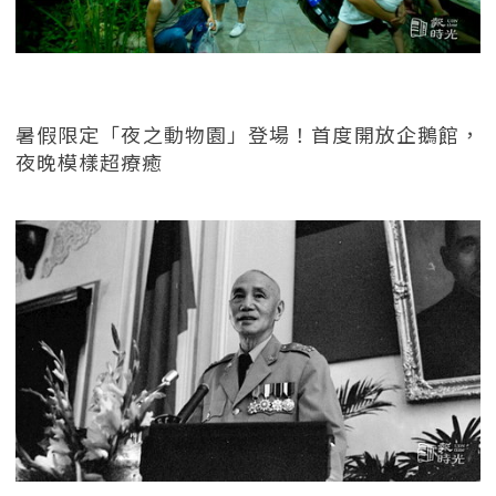
暑假限定「夜之動物園」登場！首度開放企鵝館，
夜晚模樣超療癒