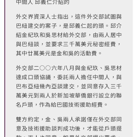
中間人 邱義仁介紹的
外交界資深人士指出，這件外交部試圖與
巴紐建交的案子，是邱義仁起的頭。邱介
紹金紀玖和吳思材給外交部，由兩人居中
與巴紐談，並要求三千萬美元秘密經費，
其中廿萬美元是金和吳的活動費。
外交部二○○六年八月與金紀玖、吳思材
達成口頭協議，委託兩人擔任中間人，與
巴布亞紐幾內亞談建交，並同意存入三千
萬美元到兩人於新加坡華僑銀行設立的聯
名戶頭，作為給巴國技術援助經費。
雙方約定，金、吳兩人承諾僅在外交部同
意及技術援助談判成功後，才能從戶頭提