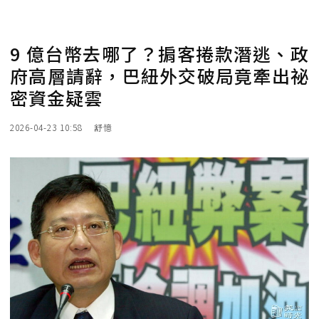
9 億台幣去哪了？掮客捲款潛逃、政
府高層請辭，巴紐外交破局竟牽出祕
密資金疑雲
2026-04-23 10:58
舒憶