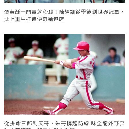
蛋黃酥一開賣就秒殺！陳耀訓從學徒到世界冠軍，
北上重生打造傳奇麵包店
從拼命三郎到天哥、朱哥撐起防線 味全龍外野奔