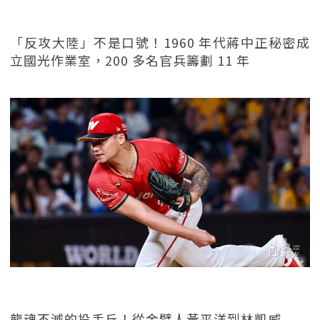
「反攻大陸」不是口號！1960 年代蔣中正秘密成
立國光作業室，200 多名官兵籌劃 11 年
龍魂不滅的投手丘！從金臂人黃平洋到林凱威