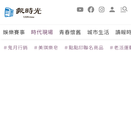
娛樂賽事
時代現場
青春懷舊
城市生活
讀報
＃鬼月行銷
＃美琪樂皂
＃點點印聯名商品
＃老派運