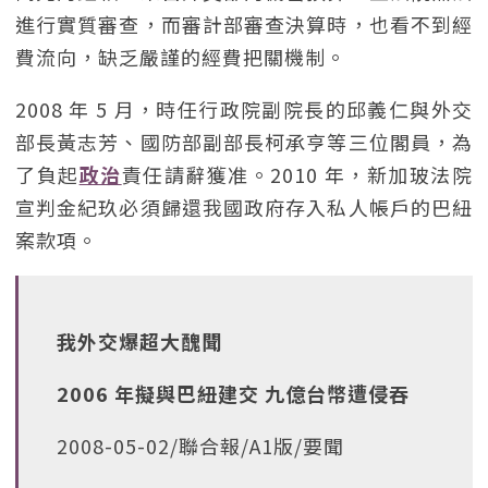
進行實質審查，而審計部審查決算時，也看不到經
費流向，缺乏嚴謹的經費把關機制。
2008 年 5 月，時任行政院副院長的邱義仁與外交
部長黃志芳、國防部副部長柯承亨等三位閣員，為
了負起
政治
責任請辭獲准。2010 年，新加玻法院
宣判金紀玖必須歸還我國政府存入私人帳戶的巴紐
案款項。
我外交爆超大醜聞
2006 年擬與巴紐建交 九億台幣遭侵吞
2008-05-02/聯合報/A1版/要聞