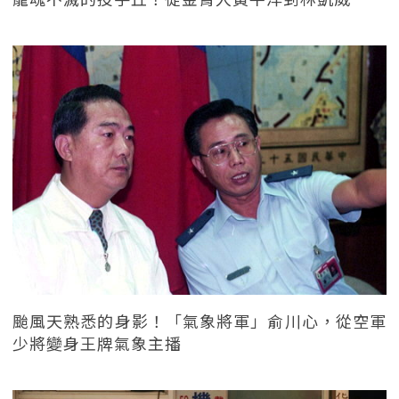
颱風天熟悉的身影！「氣象將軍」俞川心，從空軍
少將變身王牌氣象主播