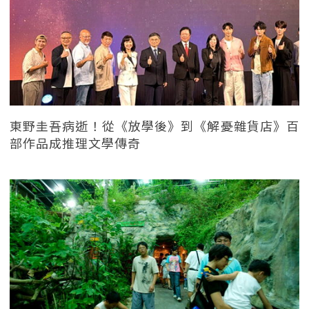
東野圭吾病逝！從《放學後》到《解憂雜貨店》百
部作品成推理文學傳奇