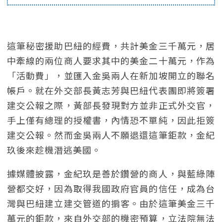
這筆秘密援助巴紐的經費，共計美金三千萬元，居
中牽線的兩位商人要求其中的美金二十萬元，作為
「活動費」，並匯入金吳兩人在新加坡開立的聯名
帳戶。就在外交部長黃志芳與巴紐代表團即將簽署
建交公報之際，黃部長發現對方並非正式外交官，
手上僅有總理的授權書，內情恐不單純，因此拒簽
建交公報。然而金吳兩人不願退還這筆鉅款，金紀
玖後來趁機潛逃美國。
據媒體披露，金紀玖是善於鑽營的商人，與藍綠陣
營都交好，因為取得我國政府官員的信任，成為台
灣與巴紐建立建交管道的掮客。由於這筆美金三千
萬元的鉅款，來自外交部的機密預算，立法院無法