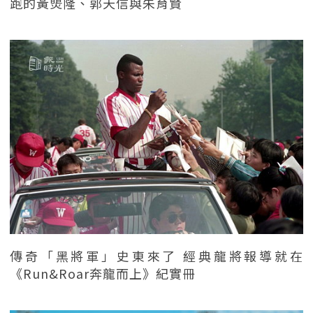
跑的黃煚隆、郭天信與朱育賢
傳奇「黑將軍」史東來了 經典龍將報導就在
《Run&Roar奔龍而上》紀實冊