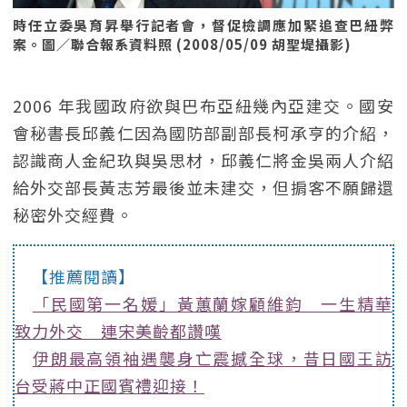
時任立委吳育昇舉行記者會，督促檢調應加緊追查巴紐弊
案。圖／聯合報系資料照 (2008/05/09 胡聖堤攝影)
2006 年我國政府欲與巴布亞紐幾內亞建交。國安
會秘書長邱義仁因為國防部副部長柯承亨的介紹，
認識商人金紀玖與吳思材，邱義仁將金吳兩人介紹
給外交部長黃志芳最後並未建交，但掮客不願歸還
秘密外交經費。
【推薦閱讀】
「民國第一名媛」黃蕙蘭嫁顧維鈞 一生精華
致力外交 連宋美齡都讚嘆
伊朗最高領袖遇襲身亡震撼全球，昔日國王訪
台受蔣中正國賓禮迎接！