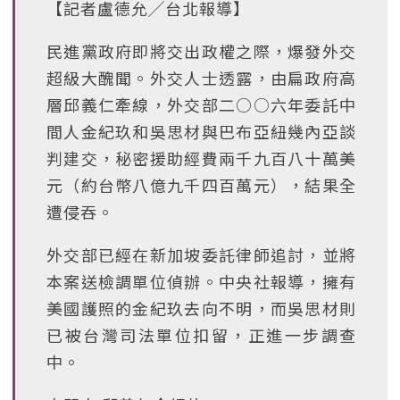
【記者盧德允╱台北報導】
民進黨政府即將交出政權之際，爆發外交
超級大醜聞。外交人士透露，由扁政府高
層邱義仁牽線，外交部二○○六年委託中
間人金紀玖和吳思材與巴布亞紐幾內亞談
判建交，秘密援助經費兩千九百八十萬美
元（約台幣八億九千四百萬元），結果全
遭侵吞。
外交部已經在新加坡委託律師追討，並將
本案送檢調單位偵辦。中央社報導，擁有
美國護照的金紀玖去向不明，而吳思材則
已被台灣司法單位扣留，正進一步調查
中。