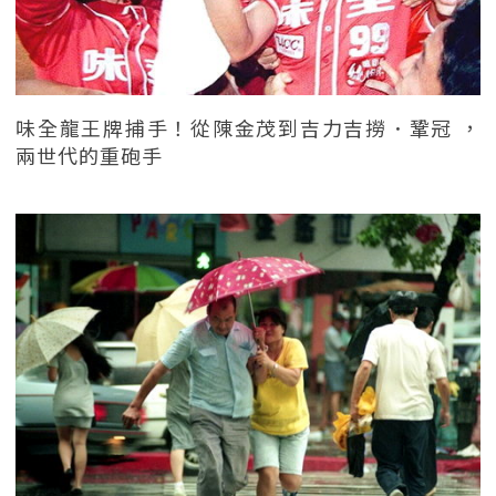
味全龍王牌捕手！從陳金茂到吉力吉撈．鞏冠 ，
兩世代的重砲手