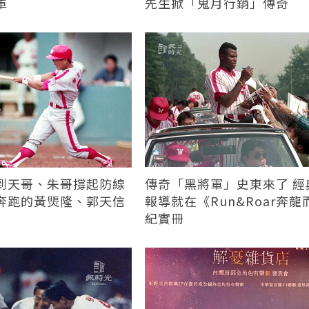
軍
先生掀「鬼月行銷」傳奇
到天哥、朱哥撐起防線
傳奇「黑將軍」史東來了 經
奔跑的黃煚隆、郭天信
報導就在《Run&Roar奔龍
紀實冊