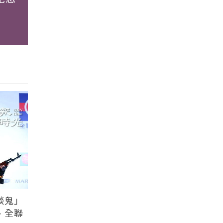
談鬼」
、全聯