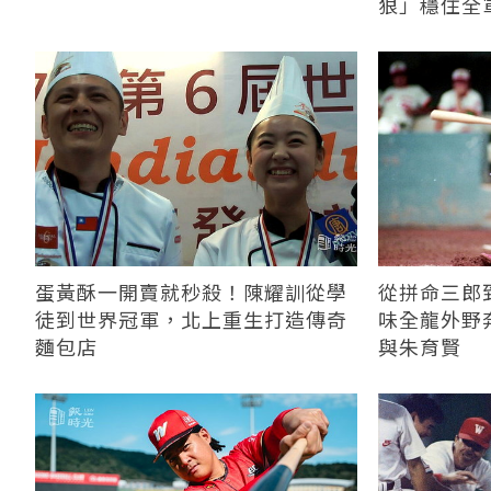
狠」穩住全
蛋黃酥一開賣就秒殺！陳耀訓從學
從拼命三郎
徒到世界冠軍，北上重生打造傳奇
味全龍外野
麵包店
與朱育賢