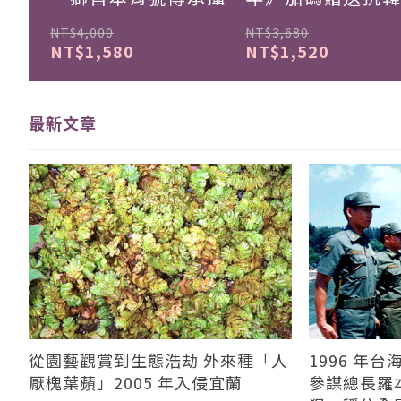
集
珍藏戰報！
NT$4,000
NT$3,680
NT$1,580
NT$1,520
最新文章
從園藝觀賞到生態浩劫 外來種「人
1996 年
厭槐葉蘋」2005 年入侵宜蘭
參謀總長羅