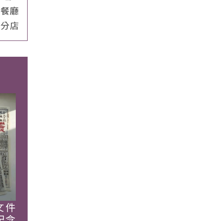
」餐廳
家分店
文件
紀念