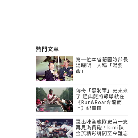
熱門文章
第一位本省籍國防部長
湯曜明，人稱「湯要
命」
傳奇「黑將軍」史東來
了 經典龍將報導就在
《Run&Roar奔龍而
上》紀實冊
轟出味全龍隊史第一支
再見滿貫砲！kimi陳
金茂精彩瞬間至今難忘