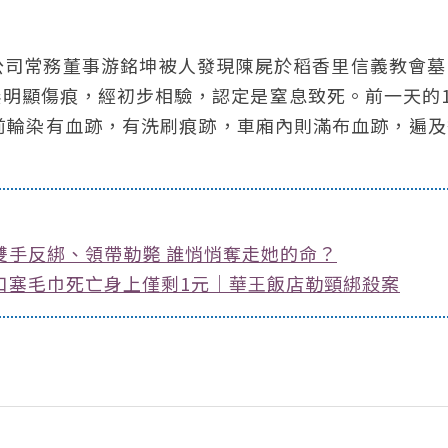
興實業公司常務董事游銘坤被人發現陳屍於稻香里信義教會
明顯傷痕，經初步相驗，認定是窒息致死。前一天的1
前輪染有血跡，有洗刷痕跡，車廂內則滿布血跡，遍及
雙手反綁、領帶勒斃 誰悄悄奪走她的命？
口塞毛巾死亡身上僅剩1元｜華王飯店勒頸綁殺案