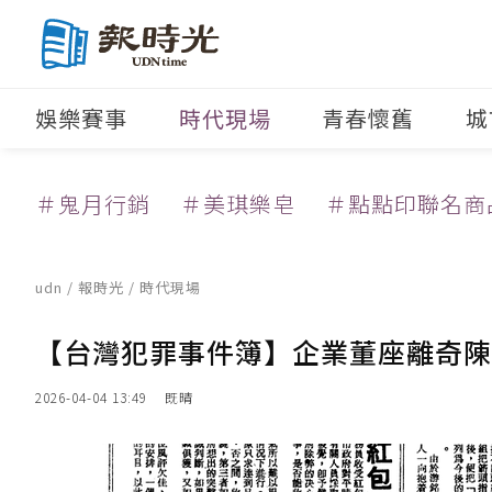
娛樂賽事
時代現場
青春懷舊
城
＃鬼月行銷
＃美琪樂皂
＃點點印聯名商
udn
/
報時光
/
時代現場
【台灣犯罪事件簿】企業董座離奇陳
2026-04-04 13:49
既晴