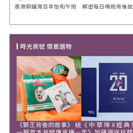
香港銅鑼灣百年怡和午炮 解密每日鳴炮背後故
時光商號 懷舊選物
《獅王背後的故事》 統
《中華隊X經典
一獅首本背號傳承攝影
年》加碼贈送抗