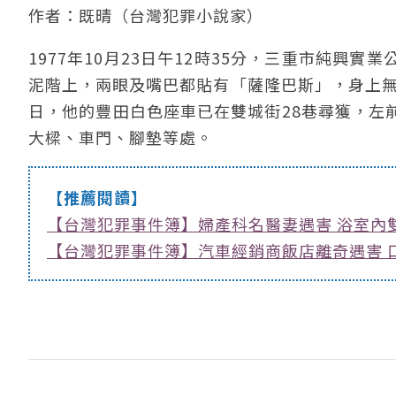
作者：既晴（台灣犯罪小說家）
1977年10月23日午12時35分，三重市純
泥階上，兩眼及嘴巴都貼有「薩隆巴斯」，身上無
日，他的豐田白色座車已在雙城街28巷尋獲，左
大樑、車門、腳墊等處。
【推薦閱讀】
【台灣犯罪事件簿】婦產科名醫妻遇害 浴室內
【台灣犯罪事件簿】汽車經銷商飯店離奇遇害 