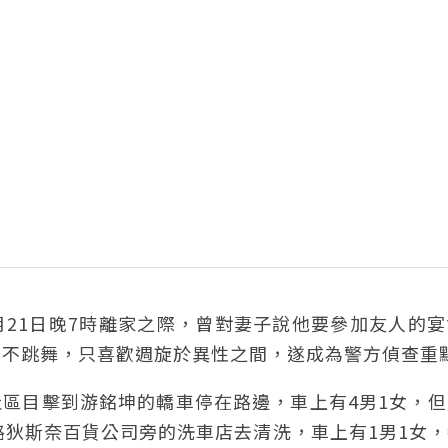
月21日晚7時離家之際，曾對妻子說他要參加友人的
、不跳舞，只喜歡週旋於異性之間，遂成為警方偵查重
社區目擊到游銘坤的轎車停在路邊，車上有4男1女，
路狄斯奈百貨公司旁的洗車店去清洗，車上有1男1女