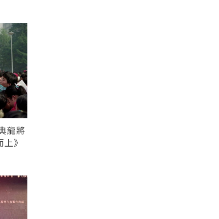
典龍將
而上》