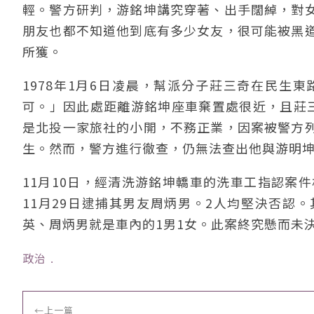
輕。警方研判，游銘坤講究穿著、出手闊綽，對
朋友也都不知道他到底有多少女友，很可能被黑
所獲。
1978年1月6日凌晨，幫派分子莊三奇在民生
可。」因此處距離游銘坤座車棄置處很近，且莊
是北投一家旅社的小開，不務正業，因案被警方
生。然而，警方進行徹查，仍無法查出他與游明
11月10日，經清洗游銘坤轎車的洗車工指認案
11月29日逮捕其男友周炳男。2人均堅決否認
英、周炳男就是車內的1男1女。此案終究懸而未
政治
﹒
←
上一篇