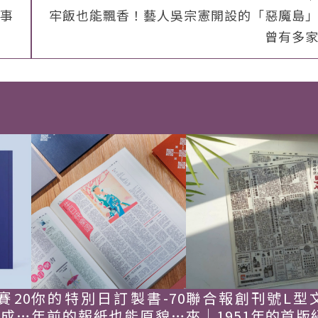
事
牢飯也能飄香！藝人吳宗憲開設的「惡魔島
曾有多
賽20
你的特別日訂製書-70
聯合報創刊號L型
韓成功
年前的報紙也能原貌重
夾｜1951年的首版