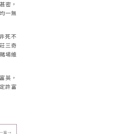
甚密，
均一無
非死不
莊三奇
賭場維
許富英，
定許富
一篇
→