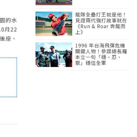
龍隊全壘打王就是他！
墓園的水
見證兩代強打故事就在
《Run & Roar 奔龍而
0月22
上》
後座、
1996 年台海飛彈危機
關鍵人物！參謀總長羅
本立一句「穩、忍、
狠」穩住全軍