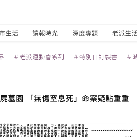
市生活
讀報時光
深度專題
老派生
品
＃老派運動會系列
＃特別日訂製書
＃
屍墓園 「無傷窒息死」命案疑點重重