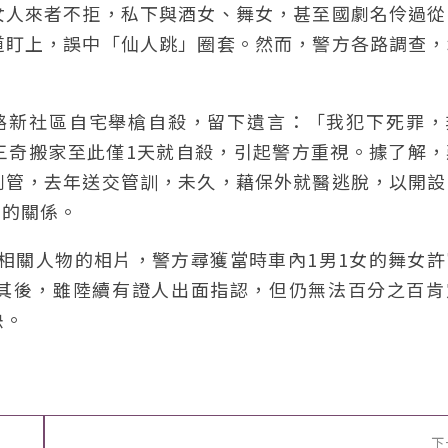
女人來者不拒，私下與酒女、舞女，甚至國劇名伶過從
道盯上，誤中「仙人跳」圈套。然而，警方各路調查，
東路新社區自宅舉槍自殺，留下遺言：「我犯下死罪，
三奇搬家至此僅1天就自殺，引起警方重視。據了解，
列管，去年送交管訓，未久，藉保外就醫逃脫，以開設
坤的關係。
件相關人物的相片，警方尋獲當時車內1男1女的舞女
。其後，雖陸續有證人出面指認，但仍無法百分之百肯
決。
下