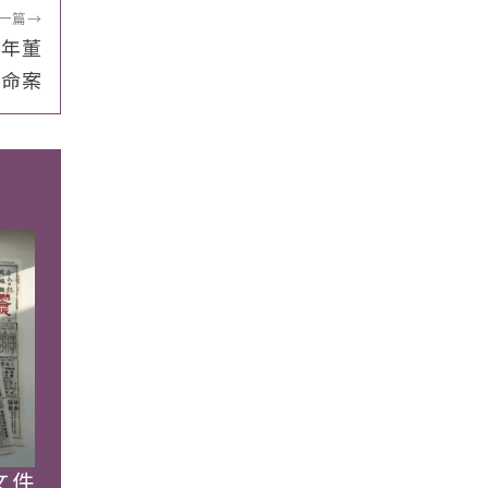
一篇
→
7年董
芳命案
文件