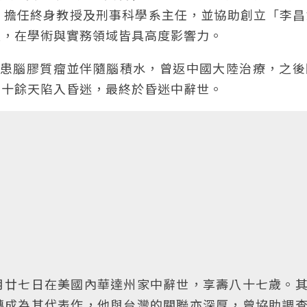
，擔任終身教授及刑事科學系主任，並協助創立「李昌
長，在學術與實務領域皆具高度影響力。
出罹患腦膠質瘤並伴隨腦積水，曾返中國大陸治療，之
後十餘天陷入昏迷，最終於昏迷中辭世。
】
月廿七日在美國內華達州家中辭世，享壽八十七歲。
轉成為其代表作，他與台灣的關聯亦深厚，曾協助調