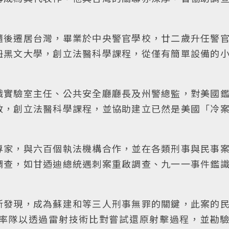
隨後遷居台灣，畢業於中央警官學校，廿二歲升任警
紐黑文大學，創立法醫科學課程，從僅有簡單設備的
識實驗室主任、公共安全廳廳長及州警總監，對美國
教，創立法醫科學課程，並協助建立已然是美國「冷
專家，與六百個執法機構合作，並在各類刑事與民事
調查，如甘迺迪總統遇刺案重啟調查、九一一事件鑑
新發現，成為蘇建和等三人刑事無罪的關鍵，此案的
率隊以透過雷射技術比對嘗試還原射擊過程，並勘