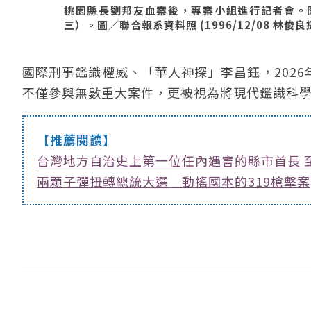
桃園縣長劉邦友血案後，專案小組進行記者會。
三）。圖／聯合報系資料照 (1996/12/08 林俊良
國際刑事鑑識權威、「華人神探」李昌鈺，2026
不僅參與無數重大案件，更被視為將現代鑑識科
【推薦閱讀】
台灣地方自治史上第一位任內遇害的縣市首長 
兩顆子彈扭轉總統大選 動搖國本的319槍擊案