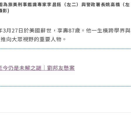
圖為旅美刑事鑑識專家李昌鈺（左二）與警政署長姚高橋（左
攝影)
年3月27日於美國辭世，享壽87歲。他一生橫跨學界
學推向大眾視野的重要人物。
至今仍是未解之謎｜劉邦友懸案