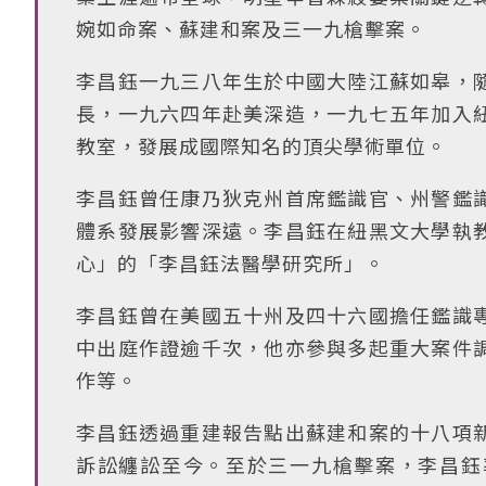
婉如命案、蘇建和案及三一九槍擊案。
李昌鈺一九三八年生於中國大陸江蘇如皋，
長，一九六四年赴美深造，一九七五年加入
教室，發展成國際知名的頂尖學術單位。
李昌鈺曾任康乃狄克州首席鑑識官、州警鑑
體系發展影響深遠。李昌鈺在紐黑文大學執
心」的「李昌鈺法醫學研究所」。
李昌鈺曾在美國五十州及四十六國擔任鑑識
中出庭作證逾千次，他亦參與多起重大案件
作等。
李昌鈺透過重建報告點出蘇建和案的十八項
訴訟纏訟至今。至於三一九槍擊案，李昌鈺