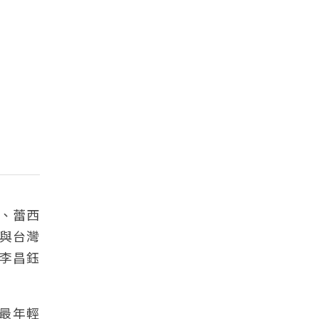
、蕾西
與台灣
李昌鈺
上最年輕