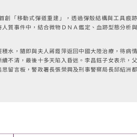
首創「移動式彈道重建」，透過彈殼結構與工具痕
持人質事件中，結合微物ＤＮＡ鑑定、血跡型態分析
經積水，隨即與夫人蔣霞萍返回中國大陸治療，待病
斷續不清，最後十多天陷入昏迷。李昌鈺子女表示，
追思留言板，警政署長張榮興及刑事警察局長邱紹洲