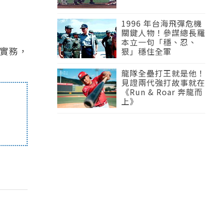
1996 年台海飛彈危機
關鍵人物！參謀總長羅
本立一句「穩、忍、
與實務，
狠」穩住全軍
龍隊全壘打王就是他！
見證兩代強打故事就在
《Run & Roar 奔龍而
上》