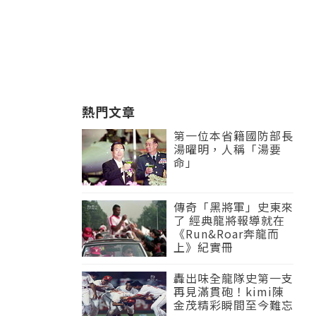
熱門文章
第一位本省籍國防部長
湯曜明，人稱「湯要
命」
傳奇「黑將軍」史東來
了 經典龍將報導就在
《Run&Roar奔龍而
上》紀實冊
轟出味全龍隊史第一支
再見滿貫砲！kimi陳
金茂精彩瞬間至今難忘