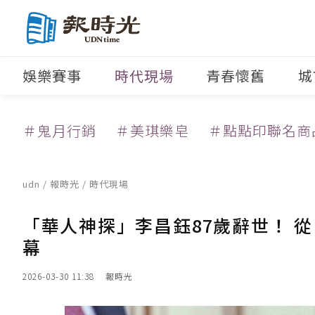
娛樂賽事
時代現場
青春懷舊
城
＃鬼月行銷
＃美琪樂皂
＃點點印聯名商
udn
/
報時光
/
時代現場
「華人神探」李昌鈺87歲辭世！ 
幕
2026-03-30 11:38
報時光