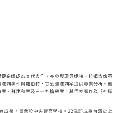
關鍵逆轉成為其代表作，亦參與瓊貝妮特·拉姆齊命案
迪遇刺事件與羅伯特·甘迺迪遇刺案提供專業分析。他
命案、蘇建和案及三一九槍擊案。其代表著作為《神探
來台成長，畢業於中央警官學校。22歲即成為台灣史