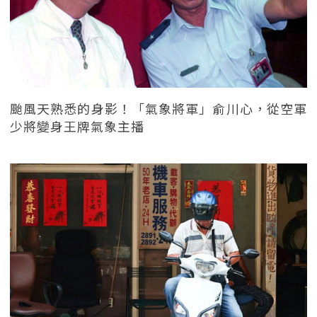
颱風天熟悉的身影！「氣象將軍」俞川心，從空軍
少將變身王牌氣象主播