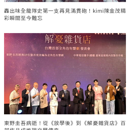
轟出味全龍隊史第一支再見滿貫砲！kimi陳金茂精
彩瞬間至今難忘
東野圭吾病逝！從《放學後》到《解憂雜貨店》百
部作品成推理文學傳奇