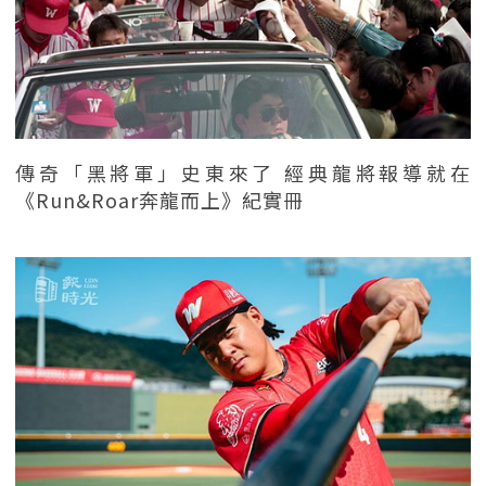
傳奇「黑將軍」史東來了 經典龍將報導就在
《Run&Roar奔龍而上》紀實冊