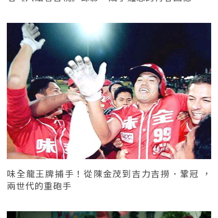
味全龍王牌捕手！從陳金茂到吉力吉撈．鞏冠 ，
兩世代的重砲手