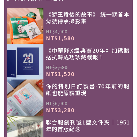
《獅王背後的故事》 統一獅首本
背號傳承攝影集
NT$4,000
NT$1,580
《中華隊X經典賽20年》加碼贈
送抗韓成功珍藏戰報！
NT$3,680
NT$1,520
你的特別日訂製書-70年前的報
紙也能原貌重現
NT$6,000
NT$3,280
聯合報創刊號L型文件夾｜1951
年的首版紀念