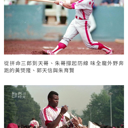
從拼命三郎到天哥、朱哥撐起防線 味全龍外野奔
跑的黃煚隆、郭天信與朱育賢