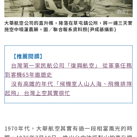
大華航空公司的直升機，降落在草屯鎮公所，將一連三天實
施空中噴灑農藥。圖／聯合報系資料照(尹成基攝影)
【推薦閱讀】
台灣第一家民航公司「復興航空」 從軍事任務
到客機65年遨遊史
沒有高鐵的年代「候機室人山人海、飛機排隊
起飛」 台灣上空其實很忙
1970年代，大華航空其實有過一段相當風光的時