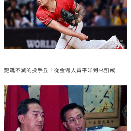
龍魂不滅的投手丘！從金臂人黃平洋到林凱威