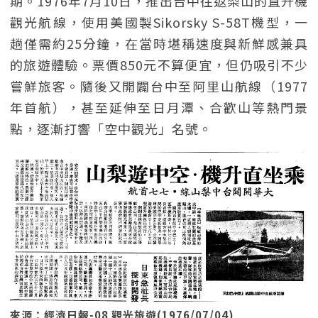
期。1976年7月10日，推出台中往返梨山的直升機
觀光航線，使用美國製Sikorsky S-58T機型，一
趟僅需約25分鐘，在當時堪稱速度與新鮮感兼具
的旅遊體驗。票價850元不算便宜，但仍吸引不少
嘗鮮旅客。隨後又開闢台中至阿里山航線（1977
年首航），甚至延伸至日月潭、合歡山等熱門景
點，逐漸打響「空中觀光」名號。
來源：經濟日報-08 觀光旅遊(1976/07/04)