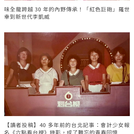
味全龍跨越 30 年的內野傳承！「紅色巨砲」羅世
幸到新世代李凱威
【讀者投稿】40 多年前的台北記事：會計少女報
名《六點看台視》錄影，成了難忘的青春回憶