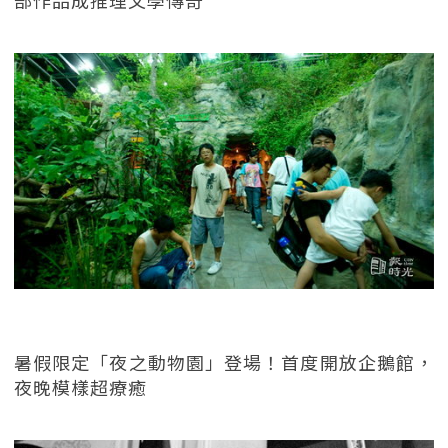
暑假限定「夜之動物園」登場！首度開放企鵝館，
夜晚模樣超療癒