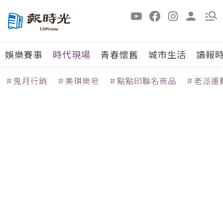
娛樂賽事
時代現場
青春懷舊
城市生活
讀報
＃鬼月行銷
＃美琪樂皂
＃點點印聯名商品
＃老派運