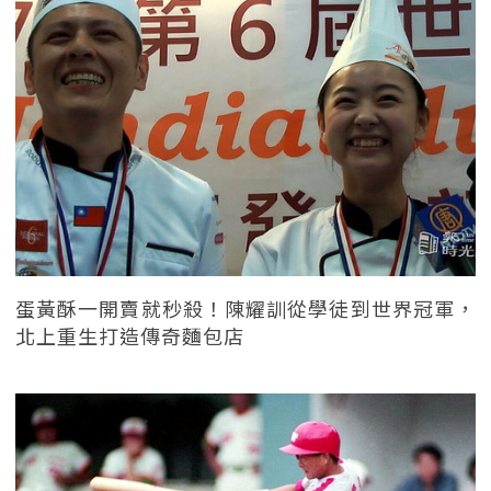
蛋黃酥一開賣就秒殺！陳耀訓從學徒到世界冠軍，
北上重生打造傳奇麵包店