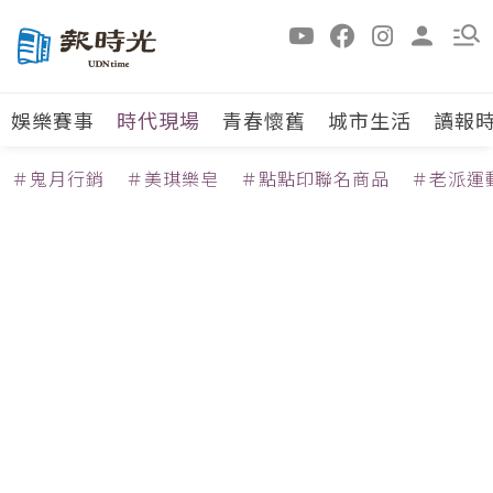
娛樂賽事
時代現場
青春懷舊
城市生活
讀報
＃鬼月行銷
＃美琪樂皂
＃點點印聯名商品
＃老派運