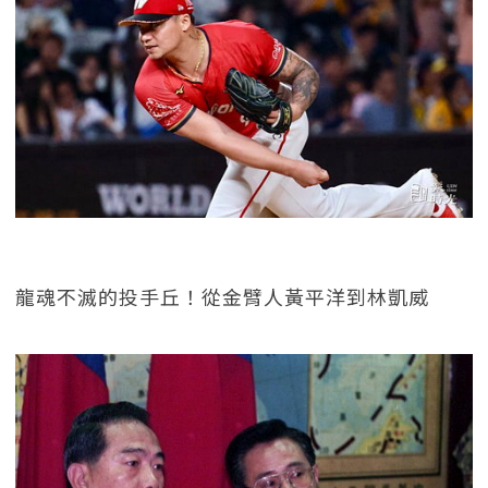
龍魂不滅的投手丘！從金臂人黃平洋到林凱威