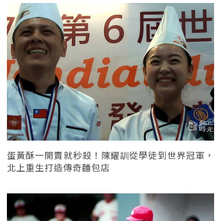
蛋黃酥一開賣就秒殺！陳耀訓從學徒到世界冠軍，
北上重生打造傳奇麵包店