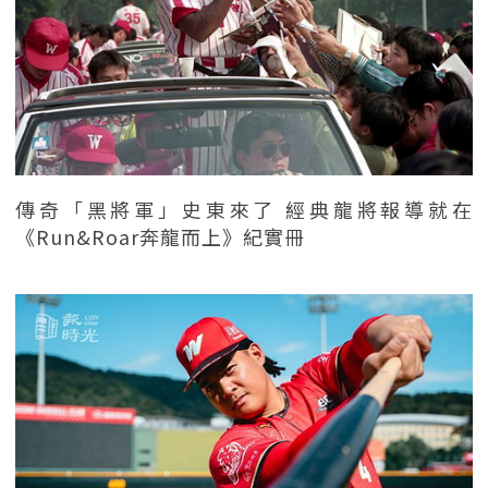
傳奇「黑將軍」史東來了 經典龍將報導就在
《Run&Roar奔龍而上》紀實冊