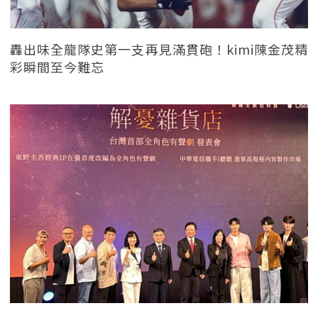
轟出味全龍隊史第一支再見滿貫砲！kimi陳金茂精
彩瞬間至今難忘