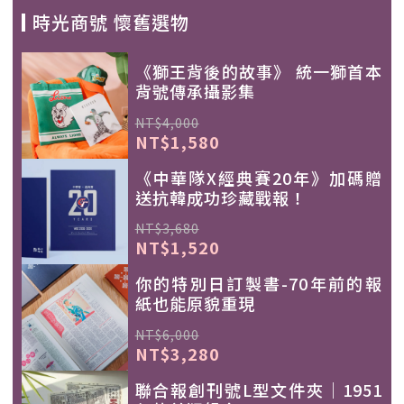
時光商號 懷舊選物
《獅王背後的故事》 統一獅首本
背號傳承攝影集
NT$4,000
NT$1,580
《中華隊X經典賽20年》加碼贈
送抗韓成功珍藏戰報！
NT$3,680
NT$1,520
你的特別日訂製書-70年前的報
紙也能原貌重現
NT$6,000
NT$3,280
聯合報創刊號L型文件夾｜1951