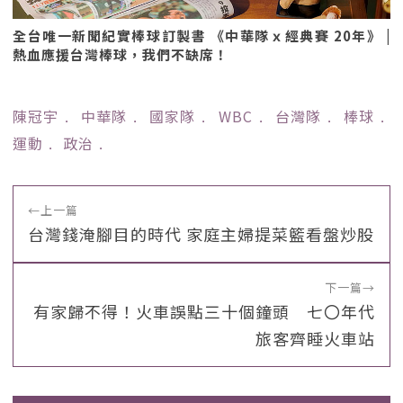
全台唯一新聞紀實棒球訂製書 《中華隊ｘ經典賽 20年》 |
熱血應援台灣棒球，我們不缺席！
陳冠宇
﹒
中華隊
﹒
國家隊
﹒
WBC
﹒
台灣隊
﹒
棒球
﹒
運動
﹒
政治
﹒
←
上一篇
台灣錢淹腳目的時代 家庭主婦提菜籃看盤炒股
下一篇
→
有家歸不得！火車誤點三十個鐘頭 七〇年代
旅客齊睡火車站