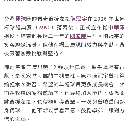
台灣
棒球
圈的傳奇後援左投
陳冠宇
在 2026 年世界
棒球經典賽（
WBC
）落幕後，正式宣布從
中華隊
退役，結束他長達二十年的
國家隊
生涯。陳冠宇的
笑容總是溫暖，但他在場上展現的毅力與奉獻，背
後藏著無數挑戰與堅持。
陳冠宇曾三度出戰 12 強及經典賽，幾乎場場有貢
獻，是國家隊可靠的牛棚支柱。原本陳冠宇曾打算
婉拒本次徵召，希望給年輕球員更多成長機會。然
而在教練的誠懇邀請下，他最終加入隊伍，成為關
鍵後援左投，也積極輔導後輩。一次與曾峻岳的熱
身傳球中，他不斷以手套示意、鼓勵學弟，讓對方
信心滿滿。