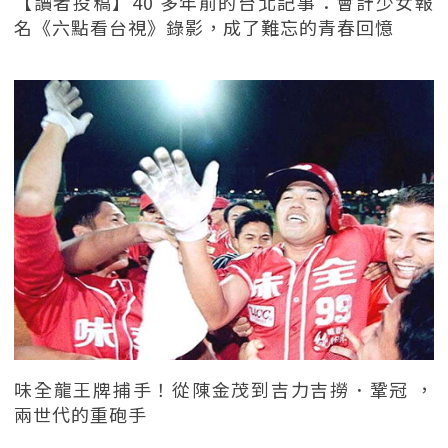
【讀者投稿】40 多年前的台北記事：會計少女報
名《六點看台視》錄影，成了難忘的青春回憶
味全龍王牌捕手！從陳金茂到吉力吉撈．鞏冠 ，
兩世代的重砲手