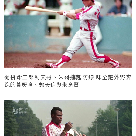
從拼命三郎到天哥、朱哥撐起防線 味全龍外野奔
跑的黃煚隆、郭天信與朱育賢