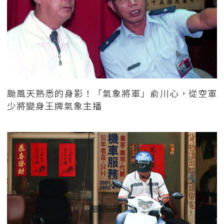
颱風天熟悉的身影！「氣象將軍」俞川心，從空軍
少將變身王牌氣象主播