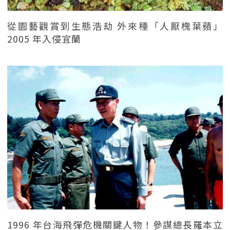
從園藝觀賞到生態浩劫 外來種「人厭槐葉蘋」
2005 年入侵宜蘭
1996 年台海飛彈危機關鍵人物！參謀總長羅本立