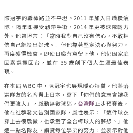
陳冠宇的職棒路並不平坦。2011 年加入日職橫濱
隊，隔年即接受韌帶手術，2014 年更被球隊戰力
外。他曾坦言：「當時我對自己沒有信心，不敢相
信自己能投出好球。」但他靠著堅定決心與努力，
再度獲得機會。即使日職有意留下他，他仍因家庭
因素選擇回台，並在 35 歲創下個人生涯最佳表
現。
在本屆 WBC 中，陳冠宇也展現暖心特質。他將落
選隊友的名牌帶上日本，寫下「你們的意志會讓我
們更強大」，感動無數球迷。
台灣隊
止步預賽後，
他在社群發文告別國家隊，感性表示：「這件球衣
穿上去很驕傲，也承載了全台棒球人的夢想。」他
逐一點名隊友，讚賞每位學弟的努力，並表示對他