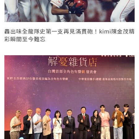
轟出味全龍隊史第一支再見滿貫砲！kimi陳金茂精
彩瞬間至今難忘