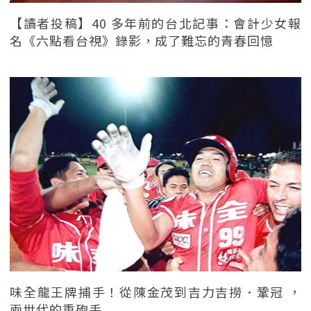
【讀者投稿】40 多年前的台北記事：會計少女報
名《六點看台視》錄影，成了難忘的青春回憶
味全龍王牌捕手！從陳金茂到吉力吉撈．鞏冠 ，
兩世代的重砲手