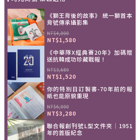
《獅王背後的故事》 統一獅首本
背號傳承攝影集
NT$4,000
NT$1,580
《中華隊X經典賽20年》加碼贈
送抗韓成功珍藏戰報！
NT$3,680
NT$1,520
你的特別日訂製書-70年前的報
紙也能原貌重現
NT$6,000
NT$3,280
聯合報創刊號L型文件夾｜1951
年的首版紀念