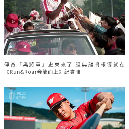
傳奇「黑將軍」史東來了 經典龍將報導就在
《Run&Roar奔龍而上》紀實冊