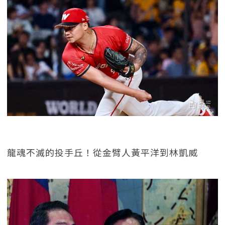
龍魂不滅的投手丘！從金臂人黃平洋到林凱威