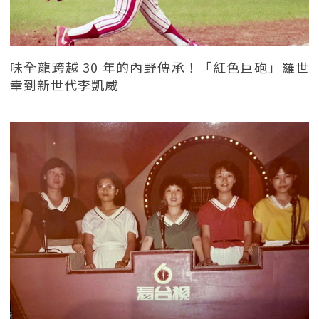
味全龍跨越 30 年的內野傳承！「紅色巨砲」羅世
幸到新世代李凱威