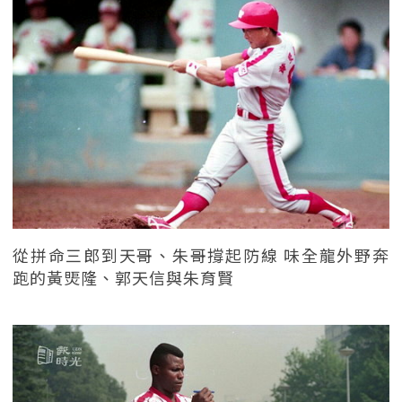
從拼命三郎到天哥、朱哥撐起防線 味全龍外野奔
跑的黃煚隆、郭天信與朱育賢