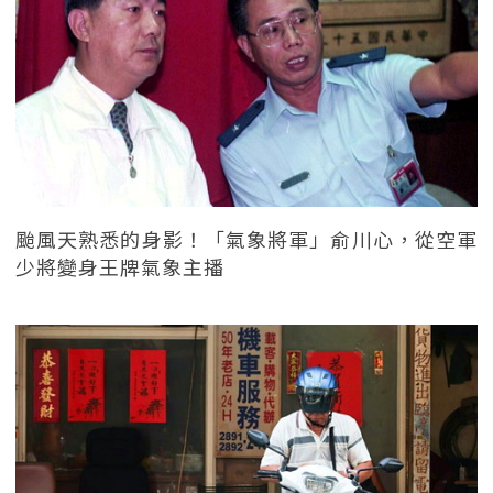
颱風天熟悉的身影！「氣象將軍」俞川心，從空軍
少將變身王牌氣象主播