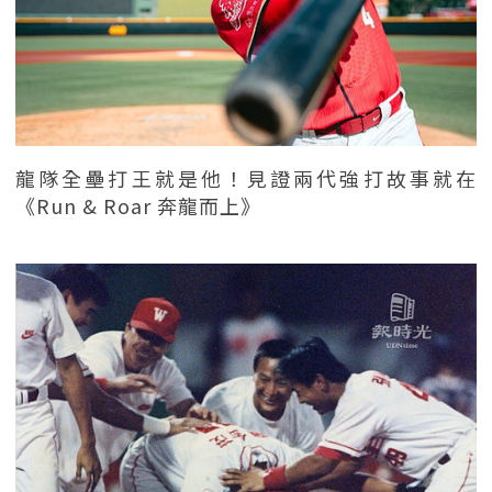
龍隊全壘打王就是他！見證兩代強打故事就在
《Run & Roar 奔龍而上》