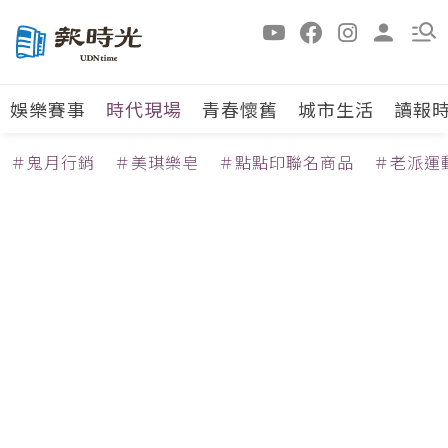
娛樂賽事
時代現場
青春懷舊
城市生活
讀報
＃鬼月行銷
＃美琪樂皂
＃點點印聯名商品
＃老派運