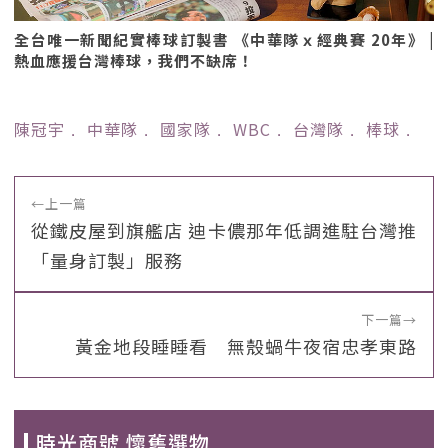
全台唯一新聞紀實棒球訂製書 《中華隊ｘ經典賽 20年》 |
熱血應援台灣棒球，我們不缺席！
陳冠宇
﹒
中華隊
﹒
國家隊
﹒
WBC
﹒
台灣隊
﹒
棒球
﹒
←
上一篇
從鐵皮屋到旗艦店 迪卡儂那年低調進駐台灣推
「量身訂製」服務
下一篇
→
黃金地段睡睡看 無殼蝸牛夜宿忠孝東路
時光商號 懷舊選物