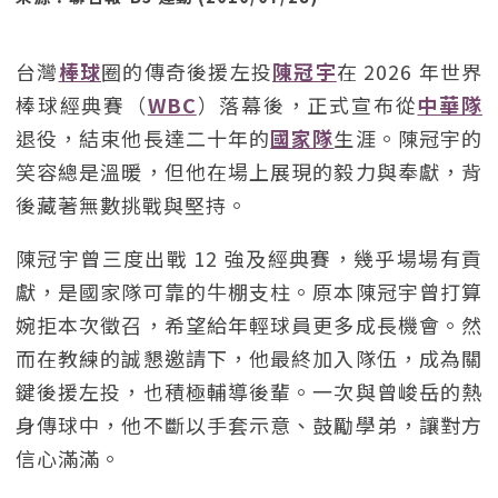
台灣
棒球
圈的傳奇後援左投
陳冠宇
在 2026 年世界
棒球經典賽（
WBC
）落幕後，正式宣布從
中華隊
退役，結束他長達二十年的
國家隊
生涯。陳冠宇的
笑容總是溫暖，但他在場上展現的毅力與奉獻，背
後藏著無數挑戰與堅持。
陳冠宇曾三度出戰 12 強及經典賽，幾乎場場有貢
獻，是國家隊可靠的牛棚支柱。原本陳冠宇曾打算
婉拒本次徵召，希望給年輕球員更多成長機會。然
而在教練的誠懇邀請下，他最終加入隊伍，成為關
鍵後援左投，也積極輔導後輩。一次與曾峻岳的熱
身傳球中，他不斷以手套示意、鼓勵學弟，讓對方
信心滿滿。