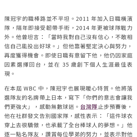
陳冠宇的職棒路並不平坦。2011 年加入日職橫濱
隊，隔年即接受韌帶手術，2014 年更被球隊戰力
外。他曾坦言：「當時我對自己沒有信心，不敢相
信自己能投出好球。」但他靠著堅定決心與努力，
再度獲得機會。即使日職有意留下他，他仍因家庭
因素選擇回台，並在 35 歲創下個人生涯最佳表
現。
在本屆 WBC 中，陳冠宇也展現暖心特質。他將落
選隊友的名牌帶上日本，寫下「你們的意志會讓我
們更強大」，感動無數球迷。
台灣隊
止步預賽後，
他在社群發文告別國家隊，感性表示：「這件球衣
穿上去很驕傲，也承載了全台棒球人的夢想。」他
逐一點名隊友，讚賞每位學弟的努力，並表示對他