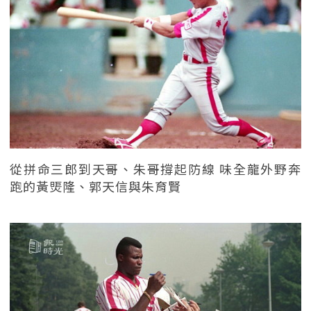
從拼命三郎到天哥、朱哥撐起防線 味全龍外野奔
跑的黃煚隆、郭天信與朱育賢