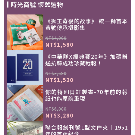
時光商號 懷舊選物
《獅王背後的故事》 統一獅首本
背號傳承攝影集
NT$4,000
NT$1,580
《中華隊X經典賽20年》加碼贈
送抗韓成功珍藏戰報！
NT$3,680
NT$1,520
你的特別日訂製書-70年前的報
紙也能原貌重現
NT$6,000
NT$3,280
聯合報創刊號L型文件夾｜1951
年的首版紀念