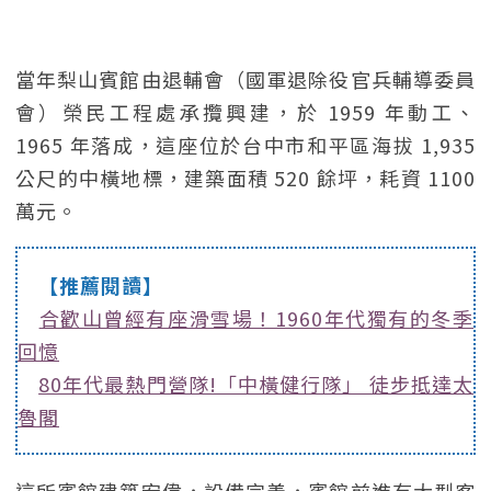
當年梨山賓館由退輔會（國軍退除役官兵輔導委員
會）榮民工程處承攬興建，於 1959 年動工、
1965 年落成，這座位於台中市和平區海拔 1,935
公尺的中橫地標，建築面積 520 餘坪，耗資 1100
萬元。
【推薦閱讀】
合歡山曾經有座滑雪場！1960年代獨有的冬季
回憶
80年代最熱門營隊!「中橫健行隊」 徒步抵達太
魯閣