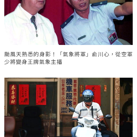
颱風天熟悉的身影！「氣象將軍」俞川心，從空軍
少將變身王牌氣象主播