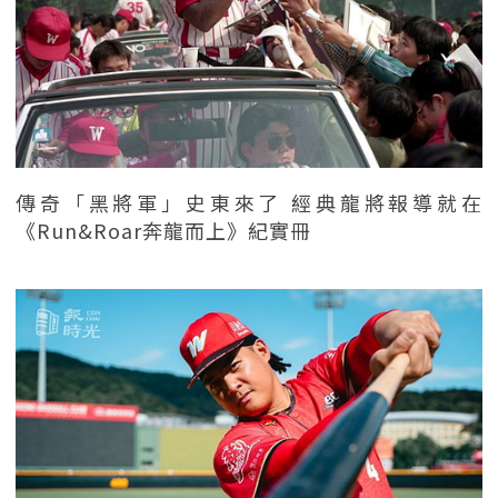
傳奇「黑將軍」史東來了 經典龍將報導就在
《Run&Roar奔龍而上》紀實冊