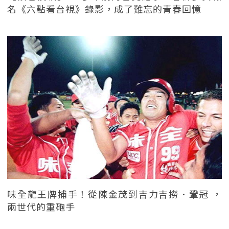
名《六點看台視》錄影，成了難忘的青春回憶
味全龍王牌捕手！從陳金茂到吉力吉撈．鞏冠 ，
兩世代的重砲手