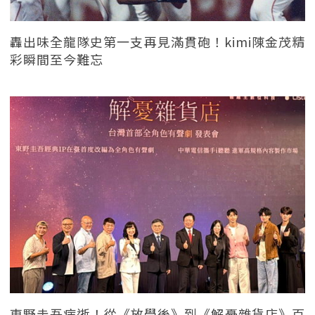
轟出味全龍隊史第一支再見滿貫砲！kimi陳金茂精
彩瞬間至今難忘
東野圭吾病逝！從《放學後》到《解憂雜貨店》百