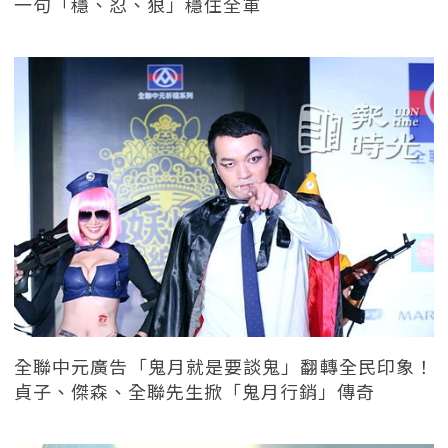
一句「穩、忍、狠」穩住全軍
全聯中元廣告「鬼月就是要談鬼」翻轉全民印象！
貞子、傑森、全聯先生掀「鬼月行銷」傳奇