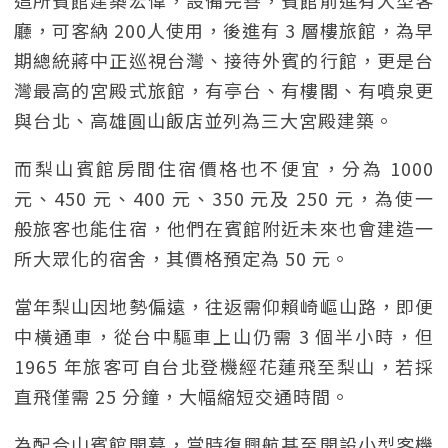
這所賓館建築宏偉，設備完善，賓館前進有大型客
廳，可客納 200人使用，後進有 3 層樓旅館，為早
期總統蔣中正巡視台灣、接待外賓的行館，更是台
灣最高的宮殿式旅館，有亭台、有樓閣、有噴泉更
與台北、高雄圓山飯店並列為三大宮殿建築。
而梨山賓館房間住宿價格也不便宜，分為 1000
元、450 元、400 元、350 元及 250 元，為使一
般旅客也能住宿，他們在賓館附近未來也會建造一
所大眾化的宿舍，其價格預定為 50 元。
當年梨山因地勢偏遠，往返需仰賴崎嶇山路，即便
中橫通車，從台中驅車上山仍需 3 個半小時，但
1965 年旅客可自台北登機經花蓮飛至梨山，若採
直飛僅需 25 分鐘，大幅縮短交通時間。
為配合山賓館開幕，當時復興航甚至開設小型客機