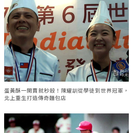
蛋黃酥一開賣就秒殺！陳耀訓從學徒到世界冠軍，
北上重生打造傳奇麵包店