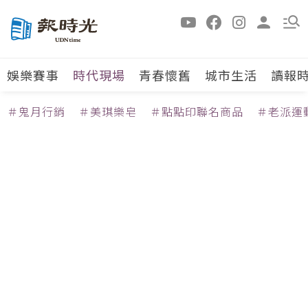
娛樂賽事
時代現場
青春懷舊
城市生活
讀報
＃鬼月行銷
＃美琪樂皂
＃點點印聯名商品
＃老派運