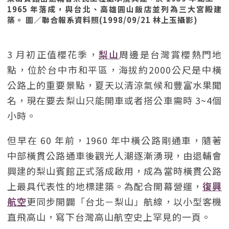
1965 年落成，與台北、高雄圓山飯店並列為三大宮殿建
築。 圖／聯合報系資料照(1998/09/21 林上玉攝影)
3 月初正值櫻花季，
梨山
周邊是台灣賞櫻熱門地
點，位於台中市和平區，海拔約2000公尺是中橫
公路上的重要景點，夏天以清涼氣候和豐富水果聞
名，現在要去梨山只能開車或者搭公車需時 3~4個
小時。
但早在 60 年前，1960 年中橫公路剛通車，隨著
中部橫貫公路通車後觀光人潮逐漸湧現，由退輔會
興建的梨山賓館正式落成啟用，成為當時橫貫公路
上最具代表性的地標建築。為配合開幕營運，
復興
航空
更同步開闢「台北－梨山」航線，以小型客機
直飛高山，寫下台灣高山航空史上罕見的一頁。