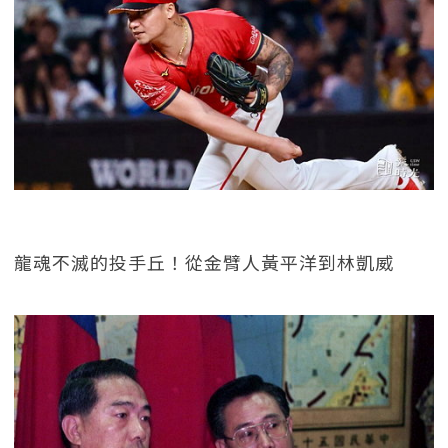
龍魂不滅的投手丘！從金臂人黃平洋到林凱威