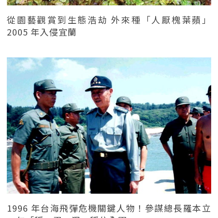
從園藝觀賞到生態浩劫 外來種「人厭槐葉蘋」
2005 年入侵宜蘭
1996 年台海飛彈危機關鍵人物！參謀總長羅本立