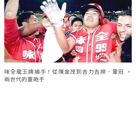
味全龍王牌捕手！從陳金茂到吉力吉撈．鞏冠 ，
兩世代的重砲手