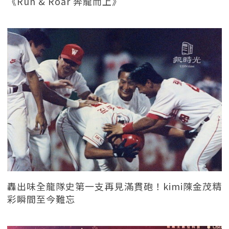
《Run & Roar 奔龍而上》
轟出味全龍隊史第一支再見滿貫砲！kimi陳金茂精
彩瞬間至今難忘