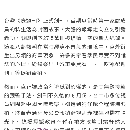
台灣《壹週刊》正式創刊，首期以當時第一家庭成
員的私生活為封面故事，大膽的報導走向立刻引發
轟動，隨即創下27.5萬冊被搶購一空的驚人紀錄。
這股八卦熱潮在當時經濟不景氣的環境中，意外衍
生出另類的商業現象。許多商家看準民眾買不到雜
誌的心理，紛紛祭出「洗車免費看」、「吃冰配週
刊」等促銷奇招。
然而，真正讓政商名流感到恐懼的，是其無縫接軌
的跟監手法。創刊不久後的 6 月份，台中市多位議
員組團赴中國大陸考察，卻遭到狗仔隊全程跨海跟
拍，將買春過程及公費報銷潛規則赤裸裸地攤在陽
光下。這場震撼教育不僅在地方政壇引爆軒然大