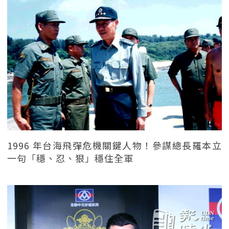
1996 年台海飛彈危機關鍵人物！參謀總長羅本立
一句「穩、忍、狠」穩住全軍