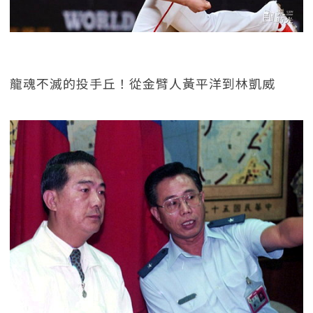
龍魂不滅的投手丘！從金臂人黃平洋到林凱威