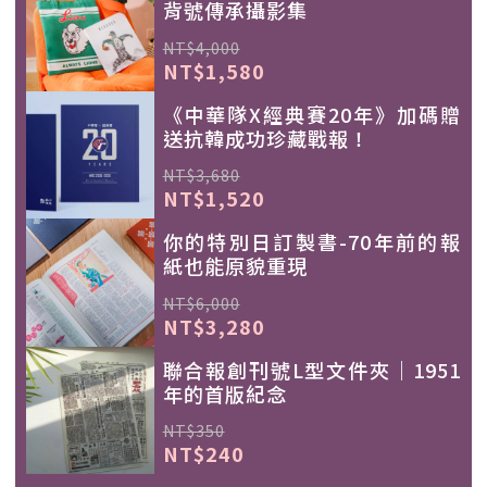
背號傳承攝影集
NT$4,000
NT$1,580
《中華隊X經典賽20年》加碼贈
送抗韓成功珍藏戰報！
NT$3,680
NT$1,520
你的特別日訂製書-70年前的報
紙也能原貌重現
NT$6,000
NT$3,280
聯合報創刊號L型文件夾｜1951
年的首版紀念
NT$350
NT$240