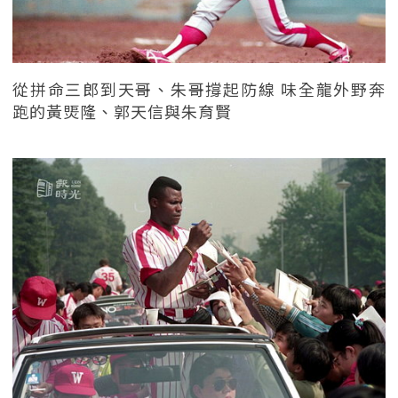
從拼命三郎到天哥、朱哥撐起防線 味全龍外野奔
跑的黃煚隆、郭天信與朱育賢