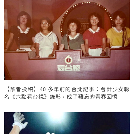
【讀者投稿】40 多年前的台北記事：會計少女報
名《六點看台視》錄影，成了難忘的青春回憶