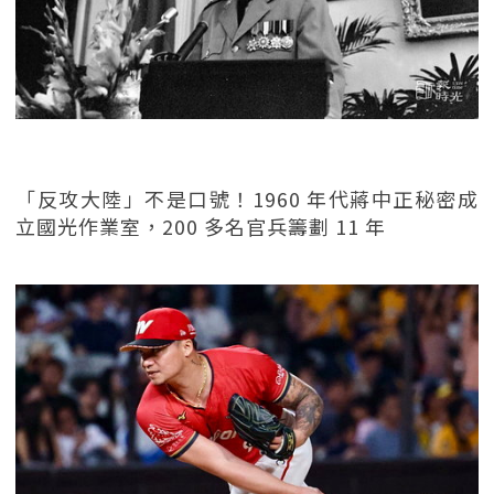
「反攻大陸」不是口號！1960 年代蔣中正秘密成
立國光作業室，200 多名官兵籌劃 11 年