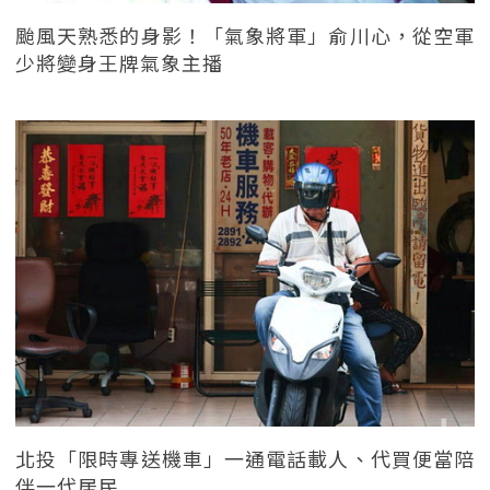
颱風天熟悉的身影！「氣象將軍」俞川心，從空軍
少將變身王牌氣象主播
北投「限時專送機車」一通電話載人、代買便當陪
伴一代居民