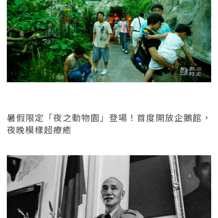
暑假限定「夜之動物園」登場！首度開放企鵝館，
夜晚模樣超療癒