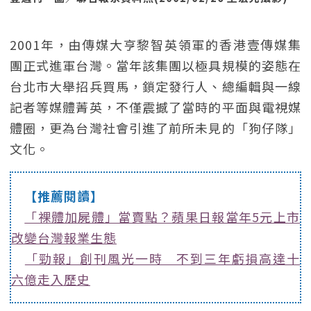
2001年，由傳媒大亨黎智英領軍的香港壹傳媒集
團正式進軍台灣。當年該集團以極具規模的姿態在
台北市大舉招兵買馬，鎖定發行人、總編輯與一線
記者等媒體菁英，不僅震撼了當時的平面與電視媒
體圈，更為台灣社會引進了前所未見的「狗仔隊」
文化。
【推薦閱讀】
「裸體加屍體」當賣點？蘋果日報當年5元上市
改變台灣報業生態
「勁報」創刊風光一時 不到三年虧損高達十
六億走入歷史