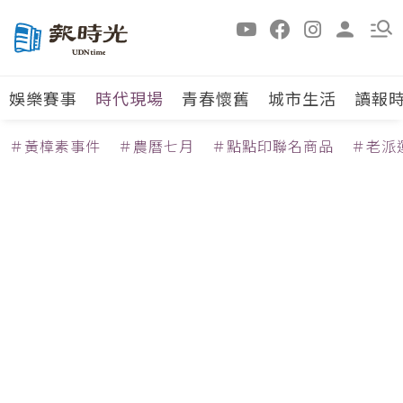
娛樂賽事
時代現場
青春懷舊
城市生活
讀報
＃黃樟素事件
＃農曆七月
＃點點印聯名商品
＃老派