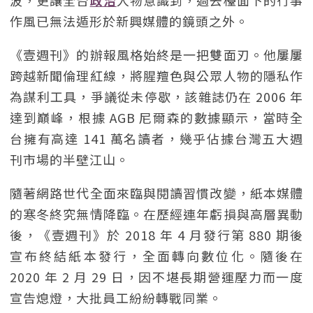
波，更讓全台
政治
人物意識到，過去檯面下的行事
作風已無法遁形於新興媒體的鏡頭之外。
《壹週刊》的辦報風格始終是一把雙面刃。他屢屢
跨越新聞倫理紅線，將腥羶色與公眾人物的隱私作
為謀利工具，爭議從未停歇，該雜誌仍在 2006 年
達到巔峰，根據 AGB 尼爾森的數據顯示，當時全
台擁有高達 141 萬名讀者，幾乎佔據台灣五大週
刊市場的半壁江山。
隨著網路世代全面來臨與閱讀習慣改變，紙本媒體
的寒冬終究無情降臨。在歷經連年虧損與高層異動
後，《壹週刊》於 2018 年 4 月發行第 880 期後
宣布終結紙本發行，全面轉向數位化。隨後在
2020 年 2 月 29 日，因不堪長期營運壓力而一度
宣告熄燈，大批員工紛紛轉戰同業。