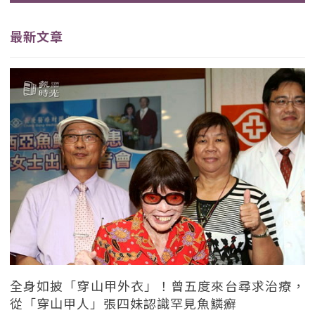
最新文章
全身如披「穿山甲外衣」！曾五度來台尋求治療，
從「穿山甲人」張四妹認識罕見魚鱗癬