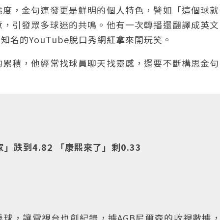
態度，金句連發更是鮮明的個人特色，譬如「這個球就
意，引發眾多球迷的共鳴。他有一次轉播還翻譯成英文
名的YouTube脫口秀網紅拿來開玩笑。
的累積，他經常找球員聊天找靈感，還要不斷構思金句
」跌到4.82 「康熙來了」剩0.33
球，讓電視台也創紀錄，據AGB尼爾森的收視數據