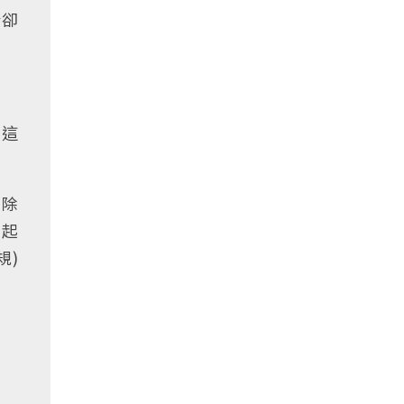
話卻
出這
，除
不起
規)