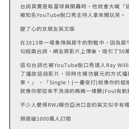
台詞其實是每當球員開轟時，他就會大喊「
被知名YouTube脫口秀主持人拿來開玩笑。
變了心的女朋友英文版
在2013年一場象隊與犀牛的對戰中，因為
句經典台詞，網友將影片上傳後，吸引了50
這句台詞也被YouTube脫口秀達人Ray Wil
了播放這段影片，同時也模仿展元的方式播報
車。」 、「Single！(一壘安打)就像你的
就像你那從來不洗澡的媽媽一樣髒(Foul有骯
不少人覺得RWJ模仿亞洲口音的英文似乎有
頻道破1000萬人訂閱