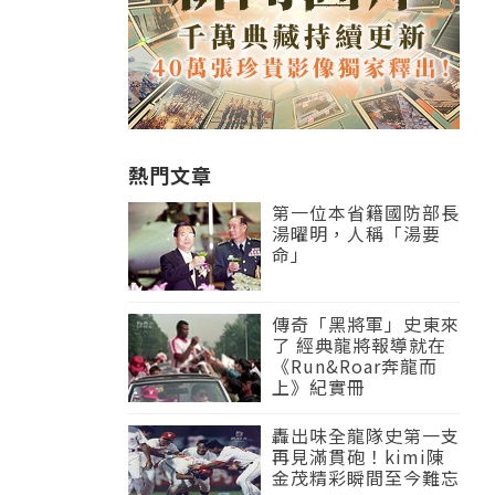
熱門文章
第一位本省籍國防部長
湯曜明，人稱「湯要
命」
傳奇「黑將軍」史東來
了 經典龍將報導就在
《Run&Roar奔龍而
上》紀實冊
轟出味全龍隊史第一支
再見滿貫砲！kimi陳
金茂精彩瞬間至今難忘