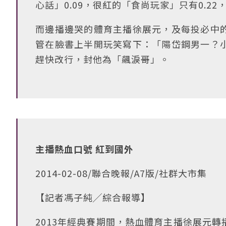
心話」0.09，很紅的「食尚玩家」只有0.2
而邊播邊哭的體育主播徐展元，及每投必中
管在臉書上半開玩笑寫下：「陽岱鋼男一？
趕快改行，封他為「飆淚哥」。
主播熱血口號 紅到國外
2014-02-08/聯合晚報/A7版/社群大市集
【記者馮子純╱綜合報導】
2013年經典賽期間，熱血體育主播徐展元