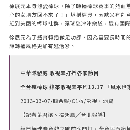
徐展元本身熱愛棒球，除了轉播棒球賽事的熱血
心的女朋友回不來了！」堪稱經典，幽默又有創
紅到美國的棒球社群，讓球迷津津樂道，還有國際知
徐展元為了體育轉播做足功課，因為需要長時間
讓轉播風格更加有趣活潑。
中華隊發威 收視率打掛各家節目
全台瘋棒球 緯來收視率平均12.17 「風水世家
2013-03-07/聯合報/C1版/影視‧消費
【記者葉君遠、楊起鳳╱台北報導】
經典棒球賽台韓之戰前晚開打，全台民眾瘋棒