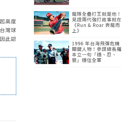
龍隊全壘打王就是他！
見證兩代強打故事就在
起高度
《Run & Roar 奔龍而
台灣球
上》
因此認
1996 年台海飛彈危機
關鍵人物！參謀總長羅
本立一句「穩、忍、
狠」穩住全軍