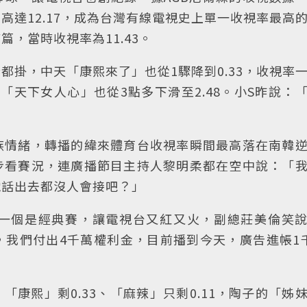
均高達12.17，成為台灣有線電視史上單一收視率最高
，當時收視率為11.43。
都掛，中天「康熙來了」也從1驟降到0.33，收視率
立「天下女人心」也從3點多下滑至2.48。小S昨說：
族情緒，轉播的緯來體育台收視率瞬間最高落在南韓
步看賽況，連廣播節目主持人黎明柔都在空中說：「
電話出去都沒人會接吧？」
一個是經典賽，讓電視台又紅又火，副總莊美倫笑
我們付出4千萬權利金，目前播到今天，廣告進帳1
「康熙」剩0.33、「麻辣」只剩0.11，陶子的「姊