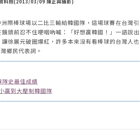
(2013/03/09 陳正興攝影)
中洲際棒球場以二比三輸給韓國隊，這場球賽在台灣引
在鏡頭前忍不住哽咽吶喊：「好想贏韓國！」一語說出
，讓徐展元破圈爆紅，許多本來沒有看棒球的台灣人也
台灣鄉民代表詞。
華隊隊史最佳成績
從小贏到大壓制韓國隊