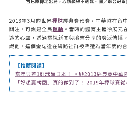
古巴隊掃地出局，心情顯得不輕鬆。圖／聯合報系資料照
2013年3月的世界
棒球
經典賽預賽，中華隊在台
關注，可說是全民
運動
。當時的體育主播徐展元
迷的心聲，透過電視新聞與臉書分享的廣泛傳播
識他，這個金句還在網路社群被票選為當年度的
【推薦閱讀】
當年只差1好球贏日本！ 回顧2013經典賽中
「好想贏韓國」真的做到了！ 2019年棒球賽