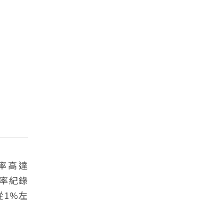
率高達
視率紀錄
從1%左