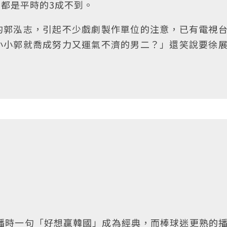
2，都是平時的3成不到。
的郭泓志，引起不少戲劇製作單位的注意，已有電視
小小郭就喬成努力又運氣不濟的男二？」還笑說要徐
轉播時一句「好想贏韓國」成為經典，而棒球迷更熟的