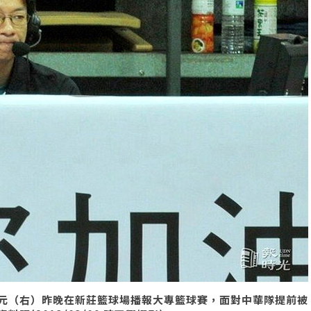
元（右）昨晚在新莊籃球場播報大專籃球賽，面對中華隊提前被