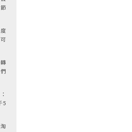
的節
一度
「可
逆轉
我們
說：
千5
妹淘