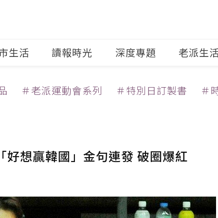
市生活
讀報時光
深度專題
老派生
品
＃老派運動會系列
＃特別日訂製書
＃
元「好想贏韓國」金句連發 破圈爆紅