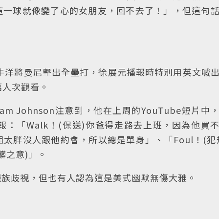
這一球就像變了心的女朋友，回不去了！」，但這句
犀牛洋將曼尼擊出全壘打，徐展元播報時特別用英文喊
萬人次觀看。
liam Johnson注意到，他在上周的YouTube短片中
：「Walk！(保送)你爸得走路去上班，因為他買
姐姐太胖沒人跟他約會，所以總是單身」、「Foul！(犯
髒之意)」。
種族歧視，但也有人認為這是美式幽默無傷大雅。