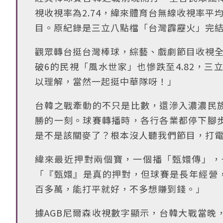
視收視率為2.74，緯來體育台無線收視率平
目。原紀錄是三立八點檔「台灣霹靂火」完結篇
觀眾轉台挺台灣棒球，綜藝、戲劇節目收視全
破6的民視「風水世家」也慘跌至4.82，三
以理解，當然一起挺中華隊呀！」
台韓之戰牽動的不只是比數，還滲入濃濃民
勝的一刻。球賽轉播時，各行各業都停下腳
是不是該關麥了？根本沒人聽我們節目，打
緯來最近押對兩個寶，一個播「甄嬛傳」，
「『甄嬛』是真的押對，但球賽是長年經營，
百多萬，能打平就好，不多想賺到錢。」
據AGB尼爾森收視數字顯示，台韓大戰當晚，