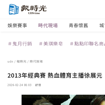
娛樂賽事
時代現場
青春懷舊
城
＃鬼月行銷
＃美琪樂皂
＃點點印聯名商
udn
/
報時光
/
時代現場
2013年經典賽 熱血體育主播徐展
2026-02-24 08:03
舒憶