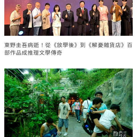
東野圭吾病逝！從《放學後》到《解憂雜貨店》百
部作品成推理文學傳奇