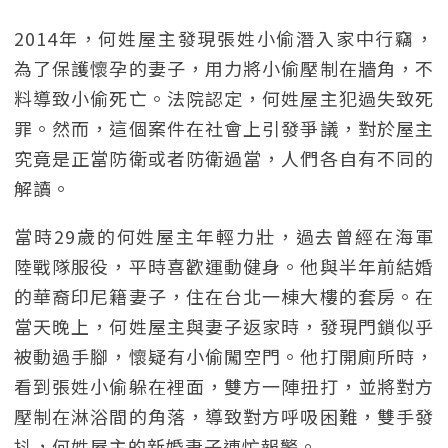
2014年，何姓屋主發現張姓小偷潛入家中行竊，
為了保護懷孕的妻子，用力將小偷壓制在牆角，不
料導致小偷死亡。法院認定，何姓屋主犯過失致死
罪。然而，這個案件在社會上引發爭議，對於屋主
究竟是正當防衛或者防衛過當，人們各自有不同的
解讀。
當時29歲的何姓屋主年輕力壯，過去曾經在海軍
陸戰隊服役，平時喜歡運動健身。他與半年前結婚
的華裔印尼籍妻子，住在台北一棟大樓的套房。在
當天晚上，何姓屋主與妻子返家時，發現門鎖似乎
被動過手腳，懷疑有小偷闖空門。他打開廁所時，
看到張姓小偷躲在裡面，雙方一陣扭打，並將對方
壓制在淋浴間的角落，導致對方呼吸困難，雙手發
抖，何姓屋主的新婚妻子連忙報警。