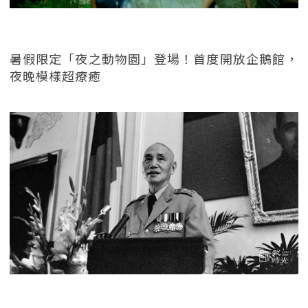
暑假限定「夜之動物園」登場！首度開放企鵝館，
夜晚模樣超療癒