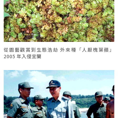
從園藝觀賞到生態浩劫 外來種「人厭槐葉蘋」
2005 年入侵宜蘭