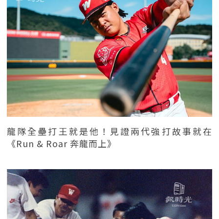
龍隊全壘打王就是他！見證兩代強打故事就在
《Run & Roar 奔龍而上》