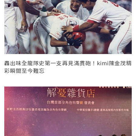
轟出味全龍隊史第一支再見滿貫砲！kimi陳金茂精
彩瞬間至今難忘