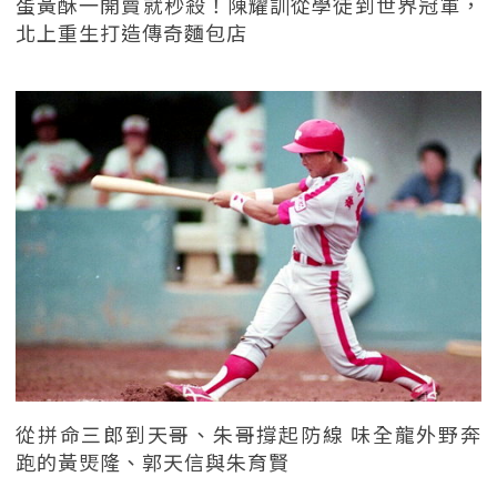
蛋黃酥一開賣就秒殺！陳耀訓從學徒到世界冠軍，
北上重生打造傳奇麵包店
從拼命三郎到天哥、朱哥撐起防線 味全龍外野奔
跑的黃煚隆、郭天信與朱育賢