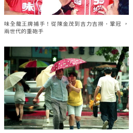
味全龍王牌捕手！從陳金茂到吉力吉撈．鞏冠 ，
兩世代的重砲手