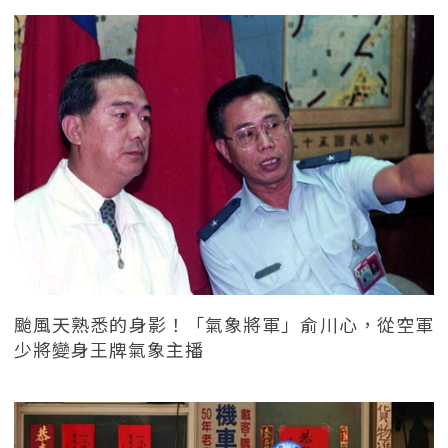
颱風天熟悉的身影！「氣象將軍」俞川心，從空軍
少將變身王牌氣象主播