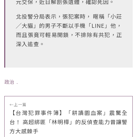
元交保，近日解剖張遺體，確認死因。
北投警分局表示，張犯案時， 暱稱「小莊
╱大貓」的男子不斷以手機「LINE」他，
而且張竟可輕易開鎖，不排除有共犯，正
深入追查。
政治
﹒
←
上一篇
【台灣犯罪事件簿】「耕讀園血案」震驚全
台！ 高超綁匪「林明樺」的反偵查能力曾讓警
方大感棘手