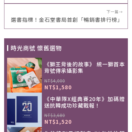
下一篇
→
選書指標！金石堂書局首創「暢銷書排行榜」
時光商號 懷舊選物
《獅王背後的故事》 統一獅首本
背號傳承攝影集
NT$4,000
NT$1,580
《中華隊X經典賽20年》加碼贈
送抗韓成功珍藏戰報！
NT$3,680
NT$1,520