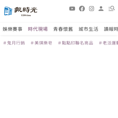
娛樂賽事
時代現場
青春懷舊
城市生活
讀報
＃鬼月行銷
＃美琪樂皂
＃點點印聯名商品
＃老派運