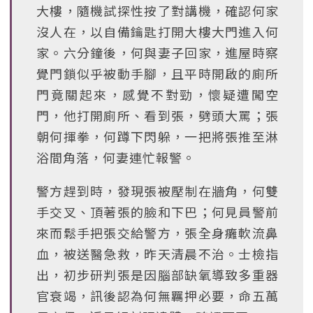
大樓，隨機試探性按了對講機，確認何家
沒人在，以自備鑰匙打開大樓大門進入何
家。六分鐘後，何與妻子回家，進屋時察
覺門鎖似乎被動手腳，且平時開啟的廁所
門竟關起來，感覺不對勁，懷疑遭闖空
門，他打開廁所、看到張，劈頭大罵；張
朝何揮拳，何蹲下閃躲，一把將張推至淋
浴間角落，何妻連忙報警。
警方趕到時，發現張被壓制在牆角，何雙
手交叉、頂著張的臉和下巴；何見員警前
來而鬆手把張交給警方，張全身癱軟流鼻
血，被送醫急救，昨天清晨不治。士檢指
出，初步研判張是因腦部缺氧導致多重器
官衰竭，訊後認為何無羈押必要，命五萬