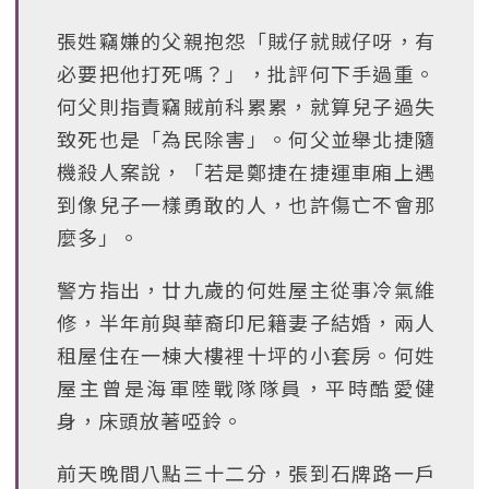
張姓竊嫌的父親抱怨「賊仔就賊仔呀，有
必要把他打死嗎？」，批評何下手過重。
何父則指責竊賊前科累累，就算兒子過失
致死也是「為民除害」。何父並舉北捷隨
機殺人案說，「若是鄭捷在捷運車廂上遇
到像兒子一樣勇敢的人，也許傷亡不會那
麼多」。
警方指出，廿九歲的何姓屋主從事冷氣維
修，半年前與華裔印尼籍妻子結婚，兩人
租屋住在一棟大樓裡十坪的小套房。何姓
屋主曾是海軍陸戰隊隊員，平時酷愛健
身，床頭放著啞鈴。
前天晚間八點三十二分，張到石牌路一戶