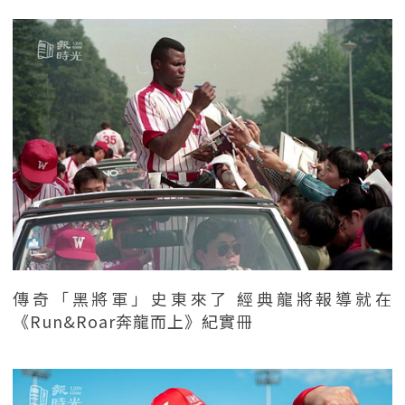
傳奇「黑將軍」史東來了 經典龍將報導就在
《Run&Roar奔龍而上》紀實冊