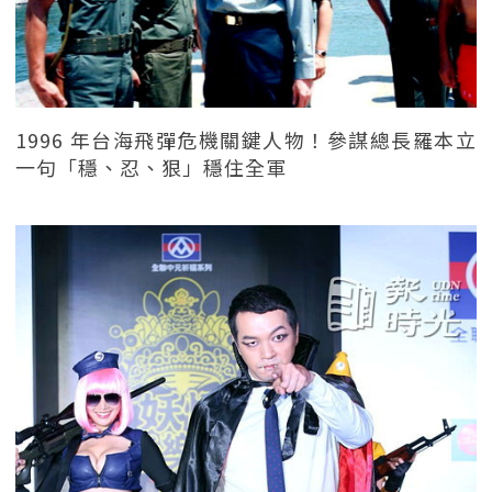
1996 年台海飛彈危機關鍵人物！參謀總長羅本立
一句「穩、忍、狠」穩住全軍