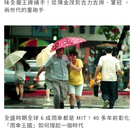
味全龍王牌捕手！從陳金茂到吉力吉撈．鞏冠 ，
兩世代的重砲手
全盛時期全球 6 成雨傘都是 MIT！40 多年前彰化
「雨傘王國」如何撐起一個時代