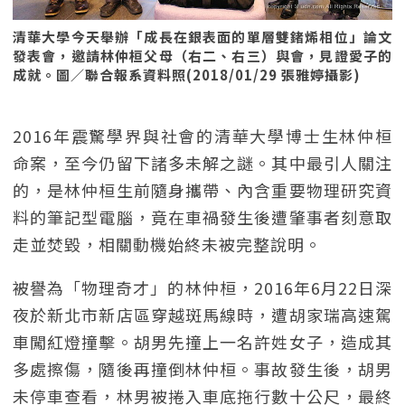
清華大學今天舉辦「成長在銀表面的單層雙鍺烯相位」論文
發表會，邀請林仲桓父母（右二、右三）與會，見證愛子的
成就。圖／聯合報系資料照(2018/01/29 張雅婷攝影)
2016年震驚學界與社會的清華大學博士生林仲桓
命案，至今仍留下諸多未解之謎。其中最引人關注
的，是林仲桓生前隨身攜帶、內含重要物理研究資
料的筆記型電腦，竟在車禍發生後遭肇事者刻意取
走並焚毀，相關動機始終未被完整說明。
被譽為「物理奇才」的林仲桓，2016年6月22日深
夜於新北市新店區穿越斑馬線時，遭胡家瑞高速駕
車闖紅燈撞擊。胡男先撞上一名許姓女子，造成其
多處擦傷，隨後再撞倒林仲桓。事故發生後，胡男
未停車查看，林男被捲入車底拖行數十公尺，最終