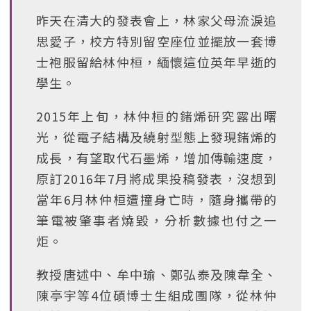
昨天在清大的發表會上，林家父母流淚追
思愛子，校方特別留空座位並擺放一套博
士袍服留給林仲桓，緬懷這位英年早逝的
學生。
2015年上旬，林仲桓的鍺烯研究露出曙
光，從電子結構及繞射型態上發現鍺烯的
成長，有望取代石墨烯，增加傳輸速度，
原訂2016年7月將成果投稿發表，沒想到
當年6月林仲桓遭撞身亡時，隨身攜帶的
筆電被肇事者燒毀，分析數據也付之一
炬。
教授唐述中、牟中瑜、鄭弘泰及陳韋全、
陳亭宇等4位碩博士生組成團隊，從林仲