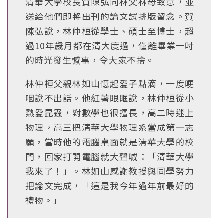
清華大學校長賀陳弘向林父林母致意，並
送給他們即將出刊的論文試排版留念。賀
陳弘說，林仲桓從學士、碩士至博士，超
過10年歲月都在清大度過，僅離畢業一吋
的時光發生憾事，令大家不捨。
林仲桓父親林如山憶起愛子點滴，一度哽
咽說不出話。他紅著眼眶說，林仲桓從小
熱愛昆蟲，對數學也很擅長，高二時迷上
物理，高三把清華大學物理系當成第一志
願，當時他的電腦桌面就是清華大學的校
門，回家打開電腦就大聲喊：「清華大學
我來了！」。林如山感謝教授與同學努力
把論文完成，「這是我今年過年前最好的
禮物。」