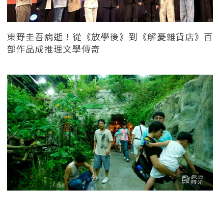
東野圭吾病逝！從《放學後》到《解憂雜貨店》百
部作品成推理文學傳奇