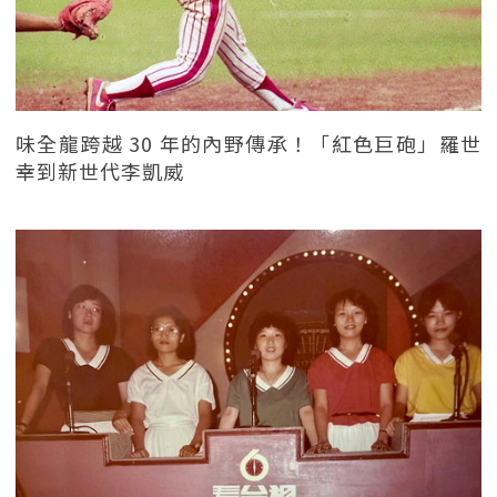
味全龍跨越 30 年的內野傳承！「紅色巨砲」羅世
幸到新世代李凱威