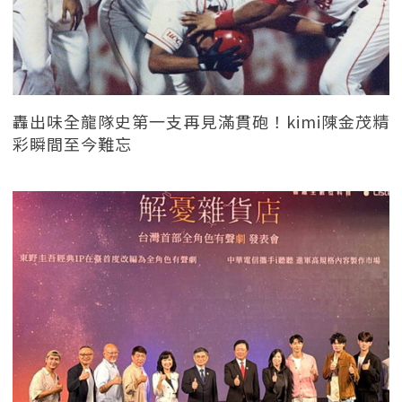
轟出味全龍隊史第一支再見滿貫砲！kimi陳金茂精
彩瞬間至今難忘