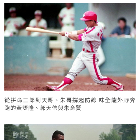
從拼命三郎到天哥、朱哥撐起防線 味全龍外野奔
跑的黃煚隆、郭天信與朱育賢