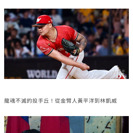
龍魂不滅的投手丘！從金臂人黃平洋到林凱威