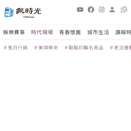
娛樂賽事
時代現場
青春懷舊
城市生活
讀報
＃鬼月行銷
＃美琪樂皂
＃點點印聯名商品
＃老派運