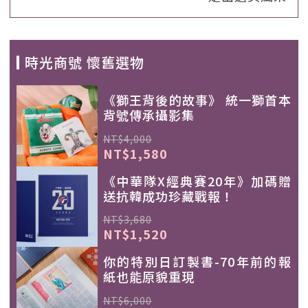
時光商號 懷舊選物
《獅王背後的故事》 統一獅首本
背號傳承攝影集
NT$4,000
NT$1,580
《中華隊X經典賽20年》加碼贈
送抗韓成功珍藏戰報！
NT$3,680
NT$1,520
你的特別日訂製書-70年前的報
紙也能原貌重現
NT$6,000