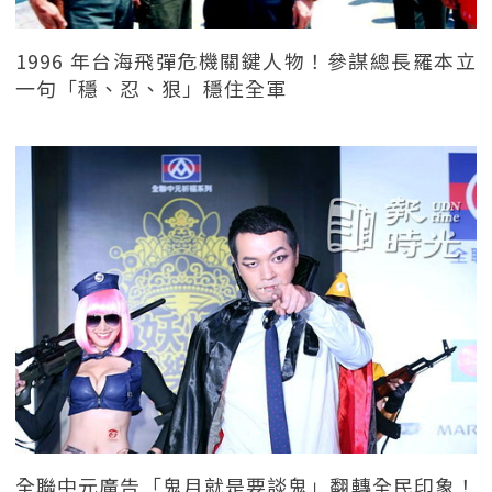
1996 年台海飛彈危機關鍵人物！參謀總長羅本立
一句「穩、忍、狠」穩住全軍
全聯中元廣告「鬼月就是要談鬼」翻轉全民印象！