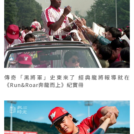
傳奇「黑將軍」史東來了 經典龍將報導就在
《Run&Roar奔龍而上》紀實冊