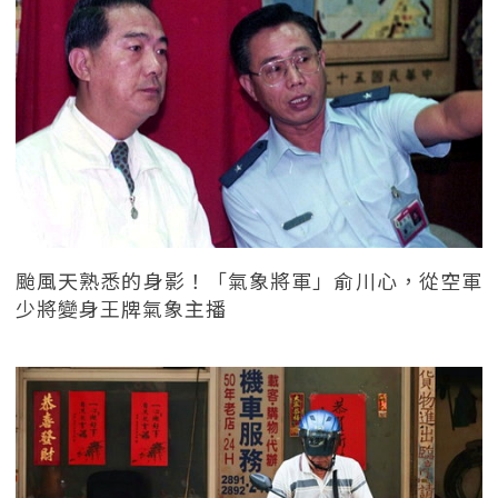
颱風天熟悉的身影！「氣象將軍」俞川心，從空軍
少將變身王牌氣象主播