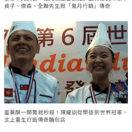
貞子、傑森、全聯先生掀「鬼月行銷」傳奇
蛋黃酥一開賣就秒殺！陳耀訓從學徒到世界冠軍，
北上重生打造傳奇麵包店