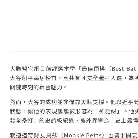
大聯盟官網日前評選本季「最佳甩棒（Best Bat
大谷翔平高居榜首，且共有 4 支全壘打入選，
關鍵時刻的舞台魅力。
然而，大谷的成功並非僅靠天賦支撐。他以近乎
狀態，讓他的表現屢屢被形容為「神話級」。他更
發全壘打」的史詩級紀錄，被外界譽為「史上最
就連道奇隊友貝茲（Mookie Betts）也