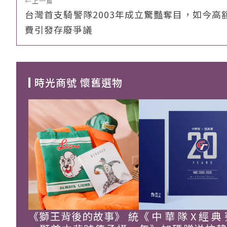
←
上一篇
台灣首支騎警隊2003年成立驚豔奪目，如今高
費引發存廢爭議
時光商號 懷舊選物
《獅王背後的故事》 統
《中華隊X經典