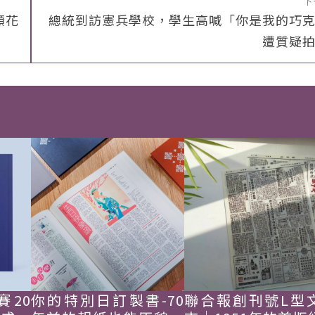
下
額花
總統到訪憲兵學校，學生高喊「你是我的巧
遭質疑
賽20
你的特別日訂製書-70
聯合報創刊號L型