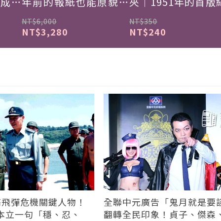
韓成功
年前的報紙也能原貌重
夾｜1951年的首版
現
NT$6,000
NT$350
NT$3,280
NT$240
台海飛彈危機關鍵人物！
全聯中元廣告「鬼月就是要
本立一句「穩、忍、
翻轉全民印象！貞子、傑森