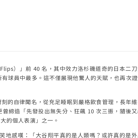
 Flips）」前 40 名，其中效力洛杉磯道奇的日本二
為所有球員中最多。這不僅展現他驚人的天賦，也再次
苛刻的自律聞名，從充足睡眠到嚴格飲食管理，長年維
曾締造「先發投出無失分、狂飆 10 次三振，隨後
偉大的個人表演」之一。
曾半開玩笑地感嘆：「大谷翔平真的是人類嗎？或許真的是