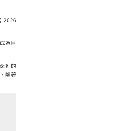
2026
經成為目
下深刻的
，隨著