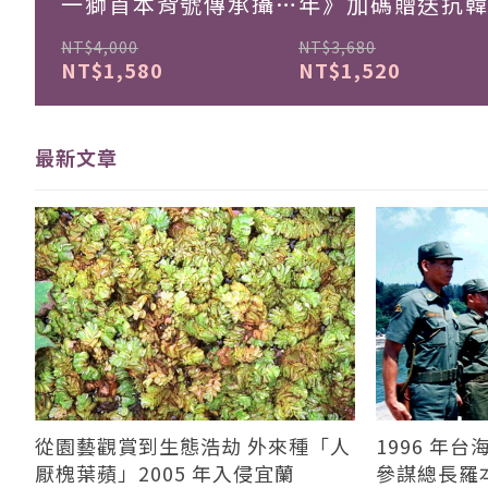
一獅首本背號傳承攝影
年》加碼贈送抗
集
珍藏戰報！
NT$4,000
NT$3,680
NT$1,580
NT$1,520
最新文章
從園藝觀賞到生態浩劫 外來種「人
1996 年
厭槐葉蘋」2005 年入侵宜蘭
參謀總長羅