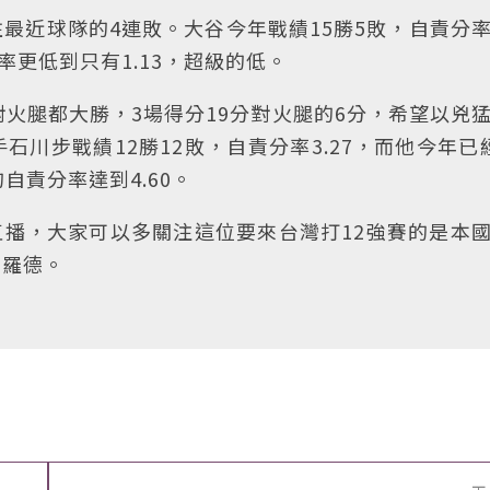
最近球隊的4連敗。大谷今年戰績15勝5敗，自責分
分率更低到只有1.13，超級的低。
對火腿都大勝，3場得分19分對火腿的6分，希望以兇
川步戰績12勝12敗，自責分率3.27，而他今年已
自責分率達到4.60。
直播，大家可以多關注這位要來台灣打12強賽的是本
制羅德。