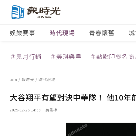
娛樂賽事
時代現場
青春懷舊
城
＃鬼月行銷
＃美琪樂皂
＃點點印聯名商
udn
/
報時光
/
時代現場
大谷翔平有望對決中華隊！ 他10年
2025-12-26 14:53
吳秀樺