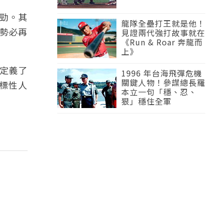
勁。其
龍隊全壘打王就是他！
勢必再
見證兩代強打故事就在
《Run & Roar 奔龍而
上》
定義了
1996 年台海飛彈危機
關鍵人物！參謀總長羅
標性人
本立一句「穩、忍、
狠」穩住全軍