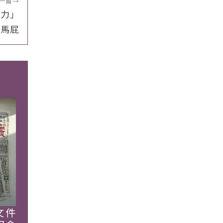
一篇
→
克力」
拍馬屁
文件