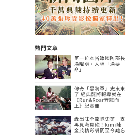
熱門文章
第一位本省籍國防部長
湯曜明，人稱「湯要
命」
傳奇「黑將軍」史東來
了 經典龍將報導就在
《Run&Roar奔龍而
上》紀實冊
轟出味全龍隊史第一支
再見滿貫砲！kimi陳
金茂精彩瞬間至今難忘