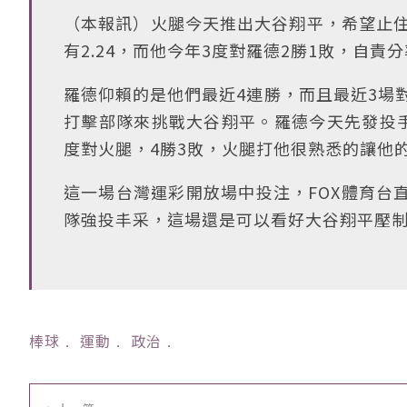
（本報訊）火腿今天推出大谷翔平，希望止住
有2.24，而他今年3度對羅德2勝1敗，自責
羅德仰賴的是他們最近4連勝，而且最近3場
打擊部隊來挑戰大谷翔平。羅德今天先發投手石
度對火腿，4勝3敗，火腿打他很熟悉的讓他的
這一場台灣運彩開放場中投注，FOX體育台
隊強投丰采，這場還是可以看好大谷翔平壓
棒球
﹒
運動
﹒
政治
﹒