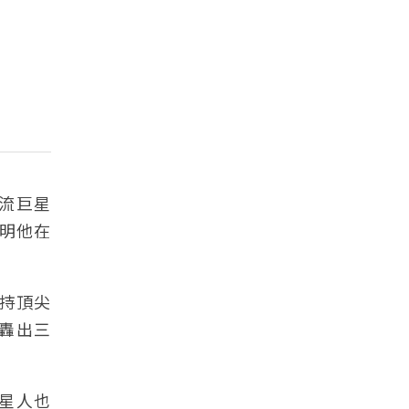
刀流巨星
證明他在
持頂尖
又轟出三
外星人也