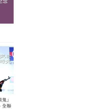
紀念
談鬼」
、全聯