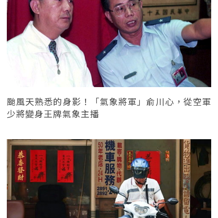
颱風天熟悉的身影！「氣象將軍」俞川心，從空軍
少將變身王牌氣象主播