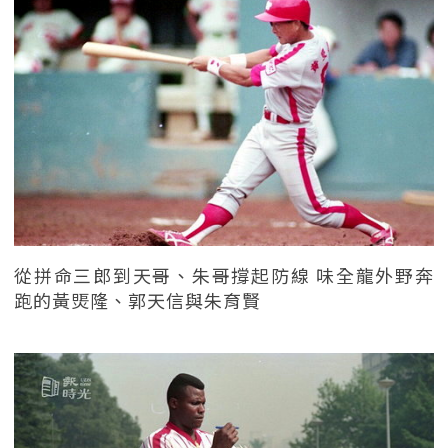
從拼命三郎到天哥、朱哥撐起防線 味全龍外野奔
跑的黃煚隆、郭天信與朱育賢