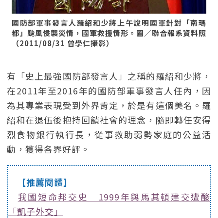
國防部軍事發言人羅紹和少將上午說明國軍針對「南瑪
都」颱風侵襲災情，國軍救援情形。圖／聯合報系資料照
（2011/08/31 曾學仁攝影）
有「史上最強國防部發言人」之稱的羅紹和少將，
在2011年至2016年的國防部軍事發言人任內，因
為其專業表現受到外界肯定，於是有這個美名。羅
紹和在退伍後抱持回饋社會的理念，隨即轉任安得
烈食物銀行執行長，從事救助弱勢家庭的公益活
動，獲得各界好評。
【推薦閱讀】
我國短命邦交史 1999年與馬其頓建交遭酸
「凱子外交」