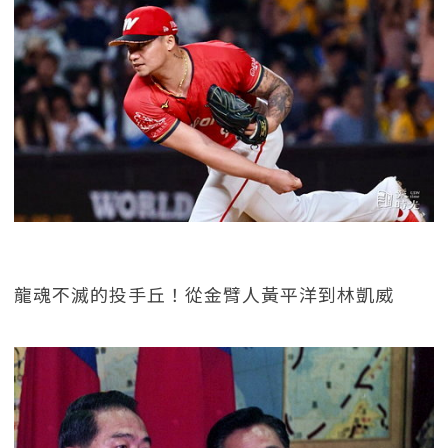
龍魂不滅的投手丘！從金臂人黃平洋到林凱威