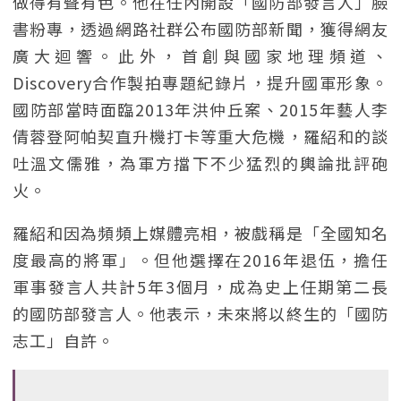
做得有聲有色。他在任內開設「國防部發言人」臉
書粉專，透過網路社群公布國防部新聞，獲得網友
廣大迴響。此外，首創與國家地理頻道、
Discovery合作製拍專題紀錄片，提升國軍形象。
國防部當時面臨2013年洪仲丘案、2015年藝人李
倩蓉登阿帕契直升機打卡等重大危機，羅紹和的談
吐溫文儒雅，為軍方擋下不少猛烈的輿論批評砲
火。
羅紹和因為頻頻上媒體亮相，被戲稱是「全國知名
度最高的將軍」。但他選擇在2016年退伍，擔任
軍事發言人共計5年3個月，成為史上任期第二長
的國防部發言人。他表示，未來將以終生的「國防
志工」自許。