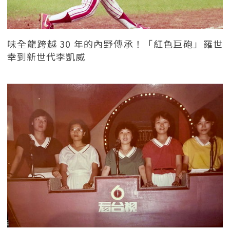
味全龍跨越 30 年的內野傳承！「紅色巨砲」羅世
幸到新世代李凱威