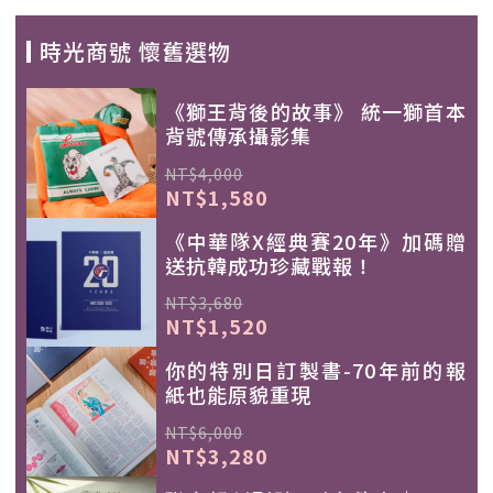
時光商號 懷舊選物
《獅王背後的故事》 統一獅首本
背號傳承攝影集
NT$4,000
NT$1,580
《中華隊X經典賽20年》加碼贈
送抗韓成功珍藏戰報！
NT$3,680
NT$1,520
你的特別日訂製書-70年前的報
紙也能原貌重現
NT$6,000
NT$3,280