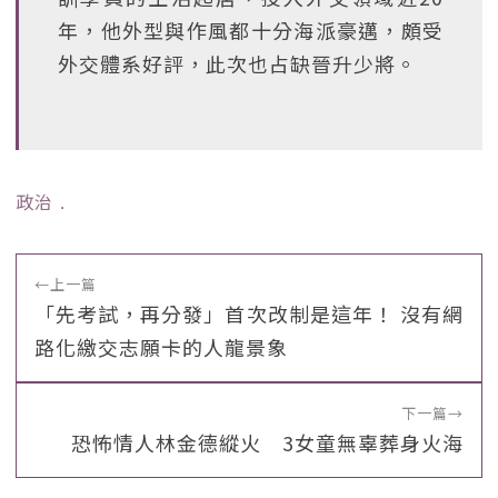
年，他外型與作風都十分海派豪邁，頗受
外交體系好評，此次也占缺晉升少將。
政治
﹒
←
上一篇
「先考試，再分發」首次改制是這年！ 沒有網
路化繳交志願卡的人龍景象
下一篇
→
恐怖情人林金德縱火 3女童無辜葬身火海