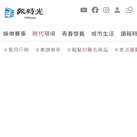
娛樂賽事
時代現場
青春懷舊
城市生活
讀報
＃鬼月行銷
＃美琪樂皂
＃點點印聯名商品
＃老派運