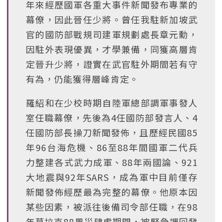
年來經歷國軍各重大事件新聞發布專業的
幕僚，因此晉任少將。曾任我駐新加坡武
官的國防部戰規司建軍規劃處長章元勳，
因駐外表現優異，才學兼備，同獲高層肯
定晉升少將，證實在武官駐外期間若有守
有為，仍能獲得層峰肯定。
羅紹和在少校時期自陸軍總部調軍事發人
室任職幕僚，先後為4任國防部發言人、4
任國防部長操刀新聞發佈，且歷經民國85
年96台海危機、86至88年間國軍二代兵
力整建各式武力成軍、88年兩國論、921
大地震與92年SARS，成為軍中目前僅存
新聞發佈經歷最為完整的幕僚。他原本因
某些因素，被派往後備司令部任職，在98
年莫拉克88風災肆虐期間，被緊急調回發