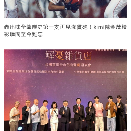
轟出味全龍隊史第一支再見滿貫砲！kimi陳金茂精
彩瞬間至今難忘