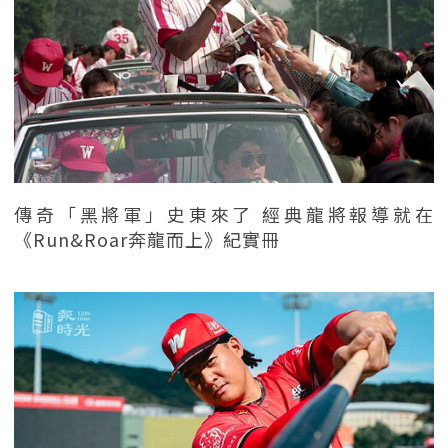
傳奇「黑將軍」史東來了 經典龍將報導就在
《Run&Roar奔龍而上》紀實冊