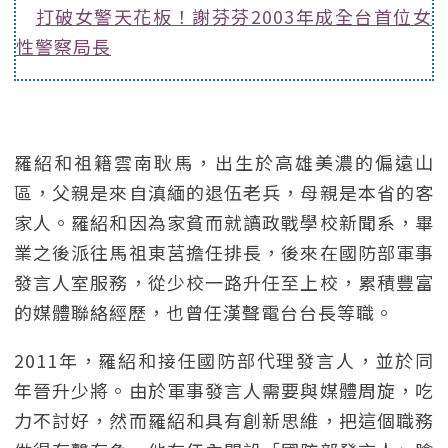
打破女警天花板！謝芬芬2003年成全台首位女
性警察局長
羅紹和祖籍雲南耿馬，出生於高雄美濃的偏遠山
區，父親是來自滇緬的退伍老兵，母親是本省的客
家人。羅紹和因為家貧而就讀政戰學校新聞系，畢
業之後派往馬祖東莒擔任排長，後來在國防部軍事
發言人室服務，從少校一路升任至上校，累積豐富
的媒體聯絡經歷，也曾任漢聲電台台長等職。
2011年，羅紹和接任國防部代理發言人，並於同
年晉升少將。由於軍事發言人需要與媒體周旋，吃
力不討好，然而羅紹和具有創新思維，把這個職務