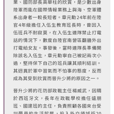
業、國防部長高華柱的欣賞，是少數出身
陸軍而能在國際情報業務上與海、空軍體
系出身者一較長短者。章元勳24年前在陸
官4年級擔任入伍生教育班長時，曾因入
伍班兵不耐寂莫，在入伍生連隊禁止打電
話的情況下，數度自陸官南營區翻牆外出
打電給女友。事發後，當時連隊長準備開
除該名入伍生，章元勳寧自己被記兩次小
過，堅持保下自己的班兵讓其順利結訓。
其迥異於軍中習氣而不怕事的態度，反而
成為其受到欣賞而晉升少將的原因之一。
晉升少將的花防部政戰主任楊威武，因精
於西班牙文，長年在政戰學校擔任遠朋
班、國建班的主任，負責照顧各國來台受
訓學員的生活起居，投入外交領域近20