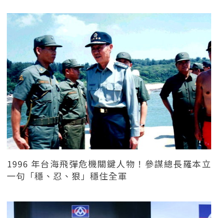
1996 年台海飛彈危機關鍵人物！參謀總長羅本立
一句「穩、忍、狠」穩住全軍