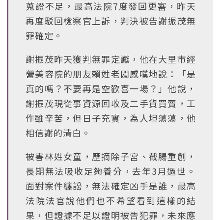
蒐證不足，最高法院7度發回更審，昨天
再度駁回檢察官上訴，判決被告謝振茂無
罪確定。
謝振茂昨天獲判無罪定讞，他在大里市經
營美容院的朋友賴姓老闆感嘆地說：「是
真的嗎？不要再是空歡喜一場？」他說，
謝振茂現從事資源回收及二手貨買賣，工
作雖辛苦，但日子充實，為人坦蕩蕩，他
相信謝的清白。
被害林姓女童，歷摘除子宮、截腸重創，
長期無法吸收足夠養分，去年3月過世。
面對案件纏訟，無法確定凶手是誰，最高
法院法官說他們也不希望看到這樣的結
果，但證據不足以證明被告犯罪，未來應