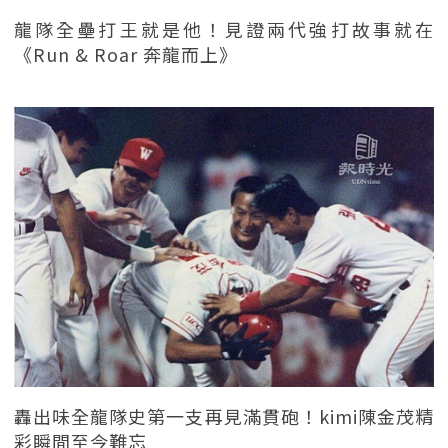
龍隊全壘打王就是他！見證兩代強打故事就在
《Run & Roar 奔龍而上》
轟出味全龍隊史第一支再見滿貫砲！kimi陳金茂精
彩瞬間至今難忘