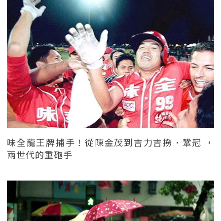
味全龍王牌捕手！從陳金茂到吉力吉撈．鞏冠 ，
兩世代的重砲手