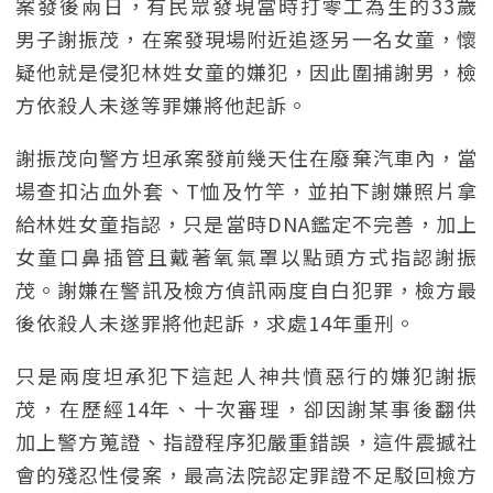
案發後兩日，有民眾發現當時打零工為生的33歲
男子謝振茂，在案發現場附近追逐另一名女童，懷
疑他就是侵犯林姓女童的嫌犯，因此圍捕謝男，檢
方依殺人未遂等罪嫌將他起訴。
謝振茂向警方坦承案發前幾天住在廢棄汽車內，當
場查扣沾血外套、T恤及竹竿，並拍下謝嫌照片拿
給林姓女童指認，只是當時DNA鑑定不完善，加上
女童口鼻插管且戴著氧氣罩以點頭方式指認謝振
茂。謝嫌在警訊及檢方偵訊兩度自白犯罪，檢方最
後依殺人未遂罪將他起訴，求處14年重刑。
只是兩度坦承犯下這起人神共憤惡行的嫌犯謝振
茂，在歷經14年、十次審理，卻因謝某事後翻供
加上警方蒐證、指證程序犯嚴重錯誤，這件震撼社
會的殘忍性侵案，最高法院認定罪證不足駁回檢方