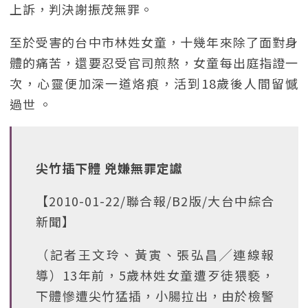
上訴，判決謝振茂無罪。
至於受害的台中市林姓女童，十幾年來除了面對身
體的痛苦，還要忍受官司煎熬，女童每出庭指證一
次，心靈便加深一道烙痕，活到18歲後人間留憾
過世 。
尖竹插下體 兇嫌無罪定讞
【2010-01-22/聯合報/B2版/大台中綜合
新聞】
（記者王文玲、黃寅、張弘昌╱連線報
導）13年前，5歲林姓女童遭歹徒猥褻，
下體慘遭尖竹猛插，小腸拉出，由於檢警