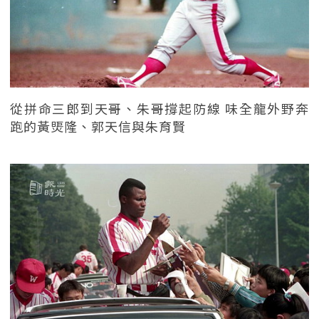
從拼命三郎到天哥、朱哥撐起防線 味全龍外野奔
跑的黃煚隆、郭天信與朱育賢