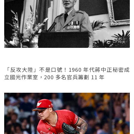
「反攻大陸」不是口號！1960 年代蔣中正秘密成
立國光作業室，200 多名官兵籌劃 11 年