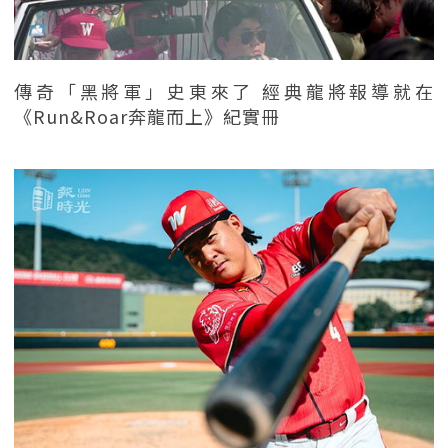
傳奇「黑將軍」史東來了 經典龍將報導就在
《Run&Roar奔龍而上》紀實冊