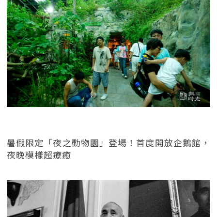
暑假限定「夜之動物園」登場！首度開放企鵝館，
夜晚模樣超療癒