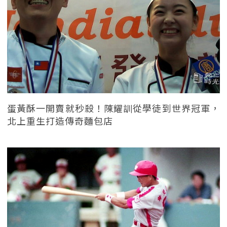
蛋黃酥一開賣就秒殺！陳耀訓從學徒到世界冠軍，
北上重生打造傳奇麵包店