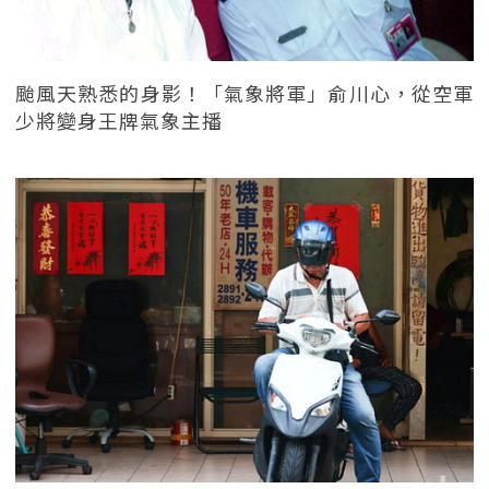
颱風天熟悉的身影！「氣象將軍」俞川心，從空軍
少將變身王牌氣象主播