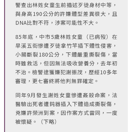
警查出林姓女童生前描述歹徒身材中等，
與身高190公分的許嫌體型差異很大，且
DNA比對不符，涉案可能性不大。
85年底，中市5歲林姓女童（已病歿）在
旱溪五街慘遭歹徒拿竹竿插下體性侵害，
小腸斷裂180公分，下體嚴重撕裂傷，當
時雖救活，但因無法吸收營養分，去年初
不治。檢警逮獲嫌犯謝振茂，歷經10多年
審理，更七審終將他判無罪確定。
同年9月發生謝姓女童慘遭姦殺命案，法
醫驗出死者遭鈍器插入下體造成撕裂傷，
兇嫌許榮洲到案，因作案方式雷同，一度
被懷疑。（下略）