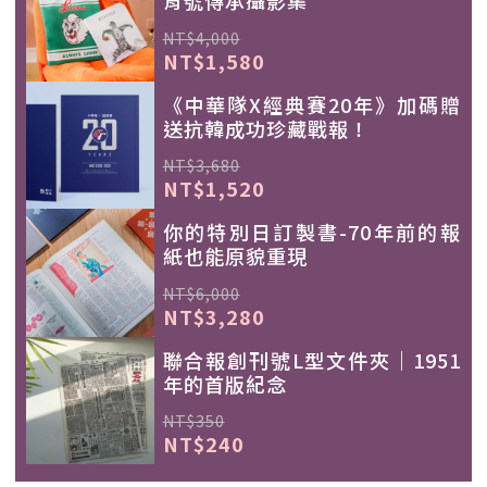
背號傳承攝影集
NT$4,000
NT$1,580
《中華隊X經典賽20年》加碼贈
送抗韓成功珍藏戰報！
NT$3,680
NT$1,520
你的特別日訂製書-70年前的報
紙也能原貌重現
NT$6,000
NT$3,280
聯合報創刊號L型文件夾｜1951
年的首版紀念
NT$350
NT$240