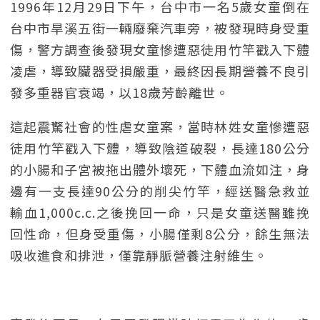
1996年12月29日下午，台中市一名5歲女童倒在
台中市旱溪五街一輛廢棄汽車旁，被發現時身受重
傷，警方調查後發現女童慘遭惡徒用竹竿戳入下體
凌虐，導致臟器受損嚴重，最終因長期營養不良引
發多重器官衰竭，以18歲芳齡離世。
這起震驚社會的性虐女童案，當時林姓女童慘遭惡
徒用竹竿戳入下體，導致陰道破裂，長達180公分
的小腸和子宮被拖出體外壞死，下體血流如注，身
邊有一支長達90公分的削尖竹竿，經送醫急救並
輸血1,000c.c.之後挽回一命，只是女童送醫雖挽
回性命，但身受重傷，小腸僅剩8公分，餘生無法
吸收進食和排泄，僅靠靜脈營養注射維生。