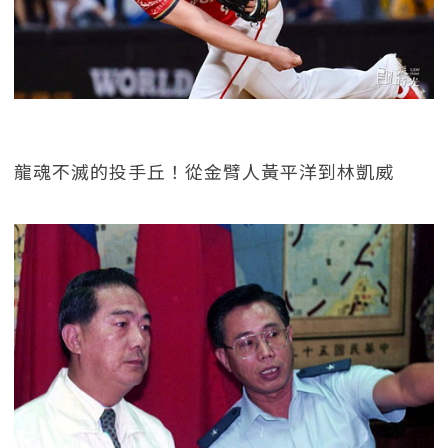
龍魂不滅的投手丘！從金臂人黃平洋到林凱威