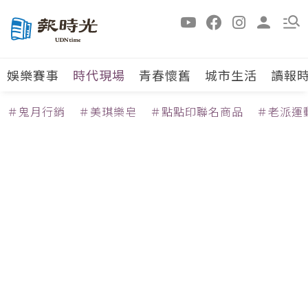
娛樂賽事
時代現場
青春懷舊
城市生活
讀報
＃鬼月行銷
＃美琪樂皂
＃點點印聯名商品
＃老派運