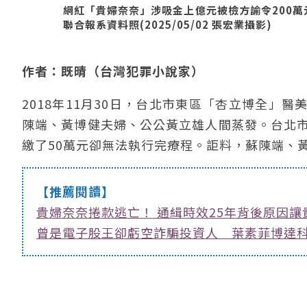
網紅「貴婦奈奈」涉吸金上億元被檢方諭令200
聯合報系資料照(2025/05/02 張宏業攝影)
作者：既晴（台灣犯罪小說家）
2018年11月30日，台北市東區「杏立博全」
陳端、黃博健夫婦、公公黃立雄人間蒸發。台北市
繳了50萬元卻無法執行完療程。詎料，蘇陳端、黃
【推薦閱讀】
貴婦奈奈捲款逃亡！ 通緝時效25年背後原因
曾是電子股王卻虧空詐騙投資人 葉素菲博達