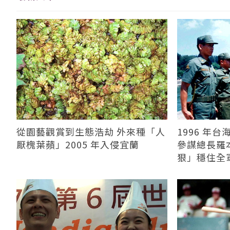
從園藝觀賞到生態浩劫 外來種「人
1996 年
厭槐葉蘋」2005 年入侵宜蘭
參謀總長羅
狠」穩住全