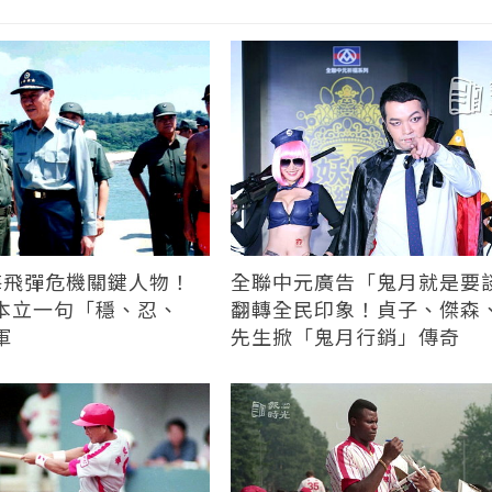
台海飛彈危機關鍵人物！
全聯中元廣告「鬼月就是要
本立一句「穩、忍、
翻轉全民印象！貞子、傑森
軍
先生掀「鬼月行銷」傳奇