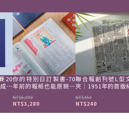
賽20
你的特別日訂製書-70
聯合報創刊號L型
韓成功
年前的報紙也能原貌重
夾｜1951年的首版
現
NT$6,000
NT$350
NT$3,280
NT$240