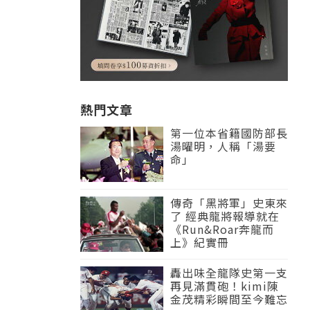
熱門文章
第一位本省籍國防部長
湯曜明，人稱「湯要
命」
傳奇「黑將軍」史東來
了 經典龍將報導就在
《Run&Roar奔龍而
上》紀實冊
轟出味全龍隊史第一支
再見滿貫砲！kimi陳
金茂精彩瞬間至今難忘