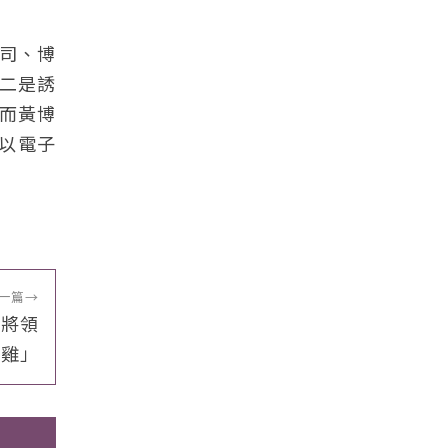
司、博
二是誘
而黃博
以電子
一篇
→
軍將領
棠雞」