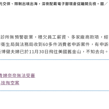
萬元交保、限制出境出海，深夜配戴電子腳環倉促離開北檢。圖／
醫美診所無預警歇業，積欠員工薪資、多家廠商款項，
衛生局與法務局收到60多件消費者申訴案件，有申訴
博健夫婦已於11月30日飛往美國舊金山，不知去向。
讓貴婦奈奈無法受審
科技掏空案