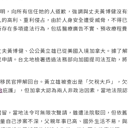
表聲明，向所有信任她的人道歉，強調與丈夫黃博健沒
人的高利、重利侵占，由於人身安全遭受威脅，不得已
所存在多項違法行為，包括醫療廣告不實、預收療程費
與丈夫黃博健、公公黃立雄已從美國入境加拿大。據了
民申請。台北地檢署透過法務部向加國提司法互助，將
拿大移民官押解回台。黃立雄被查出是「欠稅大戶」，
治
庇護」，但加拿大認為兩人非政治因素，當地法院認
居留，當地法令可無限次聲請，雖遭法院駁回，但依舊
她考量自己涉案不深，父親年事已高、國外生活不易，