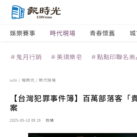
娛樂賽事
時代現場
青春懷舊
城
＃鬼月行銷
＃美琪樂皂
＃點點印聯名商
udn
/
報時光
/
時代現場
【台灣犯罪事件簿】百萬部落客「貴
案
2025-05-10 09:19
既晴