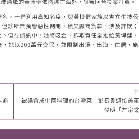
案遭通緝的黃博健依然逃亡海外，尚無回台投案打算。
罪名，一是利用高知名度，與黃博健家族以杏立生技公
，但診所無預警惡性倒閉，積欠廠商貨款，涉及詐欺；
金。但在偵訊中，她將吸金、詐欺責任全推給黃博健，
，她以200萬元交保，並限制出境、出海、住居，施
下
年商
被誤會成中國料理的台灣菜 彭長貴迎接美
發明「左宗