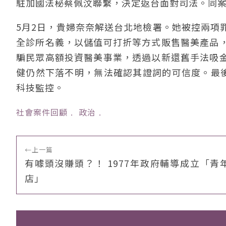
駐加國法秘蔡佩汶聯繫，決定返台面對司法。同
5月2日，貴婦奈奈解送台北地檢署。她被控兩項
全診所名義，以儲值可打折等方式販售醫美產品
騙民眾高額投資醫美事業，透過以新還舊手法吸
健仍然下落不明，無法確認其證詞的可信度。最後
科技監控。
社會案件回顧
﹒
政治
﹒
←
上一篇
有噱頭沒賺頭？！ 1977年政府輔導成立「青
店」