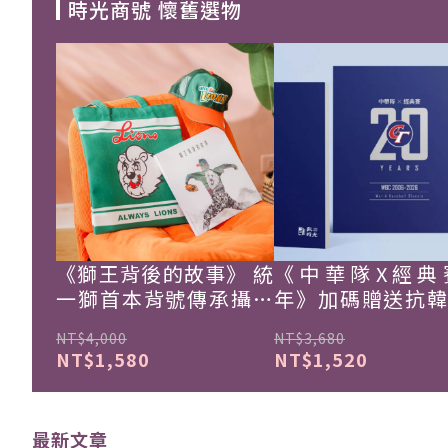
時光商號 懷舊選物
《獅王背後的故事》 統
《中華隊X經典
一獅首本背號傳承攝影
年》加碼贈送抗
集
珍藏戰報！
NT$4,000
NT$3,680
NT$1,580
NT$1,520
最新文章