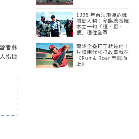
1996 年台海飛彈危機
關鍵人物！參謀總長羅
本立一句「穩、忍、
狠」穩住全軍
龍隊全壘打王就是他！
經營者蘇
見證兩代強打故事就在
人指控
《Run & Roar 奔龍而
上》