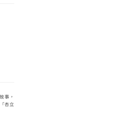
故事，
。「杏立