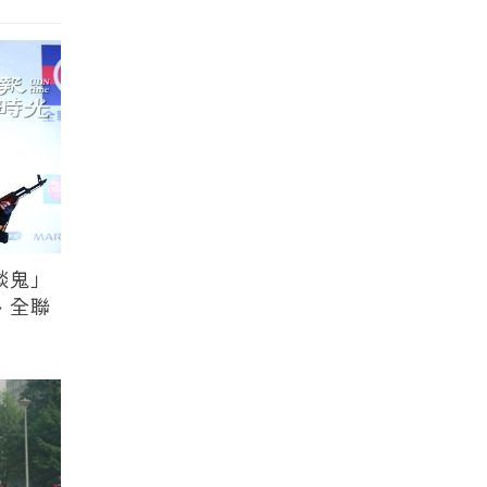
談鬼」
、全聯