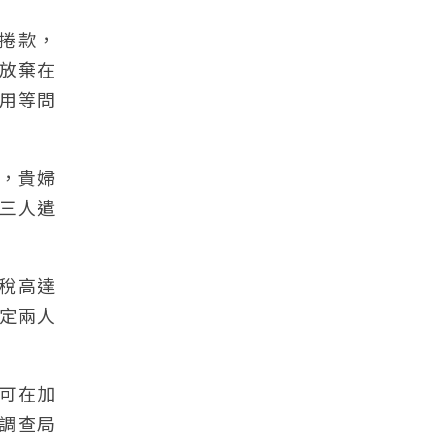
有捲款，
放棄在
用等問
解，貴婦
三人遣
欠稅高達
定兩人
可在加
與調查局