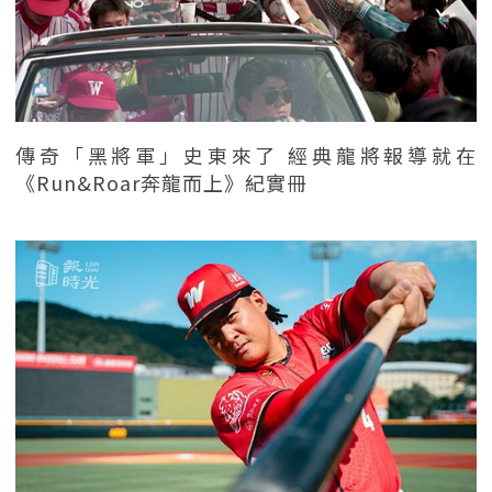
傳奇「黑將軍」史東來了 經典龍將報導就在
《Run&Roar奔龍而上》紀實冊