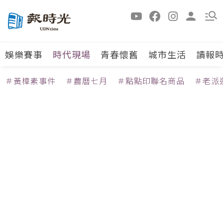
娛樂賽事
時代現場
青春懷舊
城市生活
讀報
＃黃樟素事件
＃農曆七月
＃點點印聯名商品
＃老派