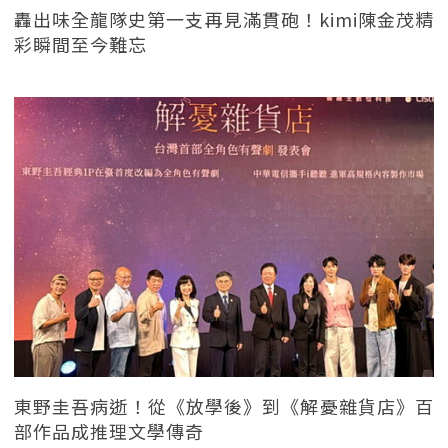
轟出味全龍隊史第一支再見滿貫砲！kimi陳金茂精
彩瞬間至今難忘
東野圭吾病逝！從《放學後》到《解憂雜貨店》百
部作品成推理文學傳奇