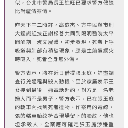
似，台北市警局長王進旺已要求警方儘速
比對釐清案情。
昨天下午二時許，高愈杰、方中民與市刑
大鑑識組技正謝松善共同到陽明醫院太平
間解剖王淑文屍體，初步發現，死者上呼
吸道與肺部有積碳現象，應是生前遭縱火
時吸入，死者全身無外傷。
警方表示，將在近日借提張玉庭，詳盡調
查行兇過程與殺人動機。至於家屬表示王
女接到最後一通電話赴約，對方是一名老
婦人而不是男子，警方表示，已在張玉庭
的轎車內找到死者遺物、作案用的電線，
張的轎車胎紋符合現場留下的胎紋，他也
坦承殺人，全案應可確定張玉庭涉嫌重