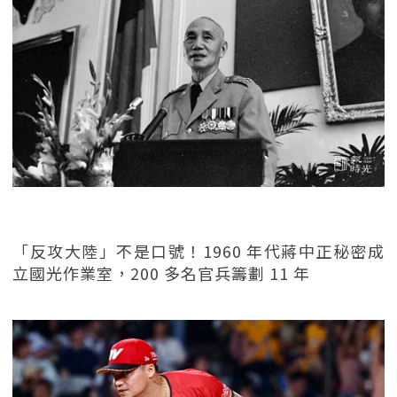
「反攻大陸」不是口號！1960 年代蔣中正秘密成
立國光作業室，200 多名官兵籌劃 11 年