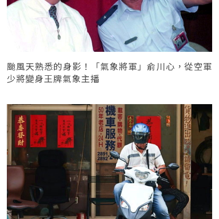
颱風天熟悉的身影！「氣象將軍」俞川心，從空軍
少將變身王牌氣象主播