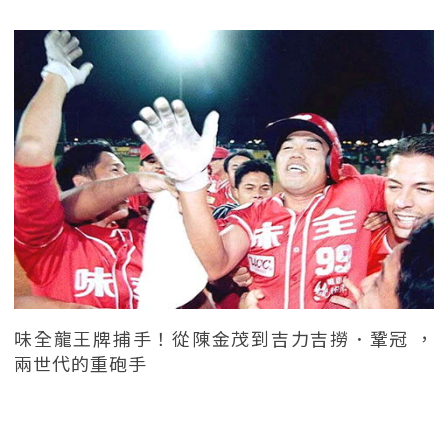
味全龍王牌捕手！從陳金茂到吉力吉撈．鞏冠 ，
兩世代的重砲手