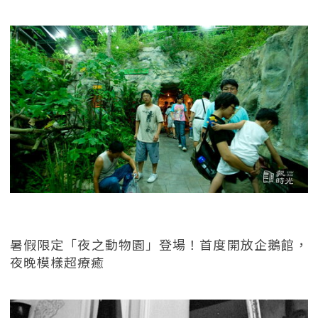
暑假限定「夜之動物園」登場！首度開放企鵝館，
夜晚模樣超療癒