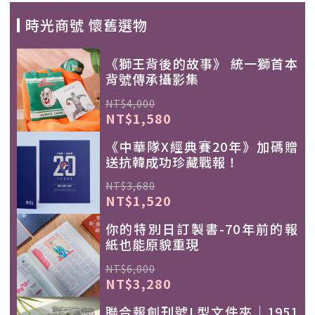
時光商號 懷舊選物
《獅王背後的故事》 統一獅首本
背號傳承攝影集
NT$4,000
NT$1,580
《中華隊X經典賽20年》加碼贈
送抗韓成功珍藏戰報！
NT$3,680
NT$1,520
你的特別日訂製書-70年前的報
紙也能原貌重現
NT$6,000
NT$3,280
聯合報創刊號L型文件夾｜1951