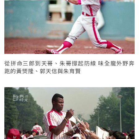
從拼命三郎到天哥、朱哥撐起防線 味全龍外野奔
跑的黃煚隆、郭天信與朱育賢