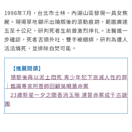
1998年7月，台北市士林、內湖山區發現一具女焦
屍。現場草地顯示出燒燬後的滾動痕跡，範圍廣達
五至十公尺，研判死者生前曾激烈掙扎。法醫進一
步確認，死者舌頭外吐、雙手被綑綁，研判為遭人
活活燒死，並排除自焚可能。
【推薦閱讀】
猥褻後再以泥土悶死 青少年犯下泯滅人性的罪
｜鑑識專家阿善師回顧吳曉蕙命案
23歲新星一夕之間香消玉殞 湛蓉命案成千古謎
團