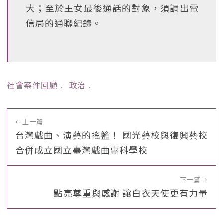
大；至於王女最後通話的對象，須調出電
信局的通聯紀錄。
社會案件回顧
﹒
政治
﹒
←
上一篇
台灣戲曲、演藝的搖籃！ 國光藝校與復興藝校
合併成立國立臺灣戲曲專科學校
下一篇
→
點亮尊重與感謝 讓白衣天使更有力量