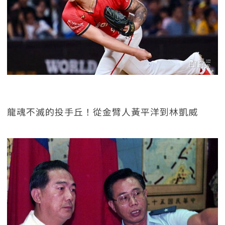
龍魂不滅的投手丘！從金臂人黃平洋到林凱威