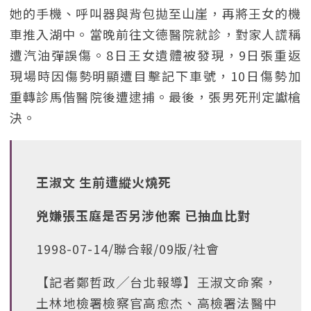
她的手機、呼叫器與背包拋至山崖，再將王女的機
車推入湖中。當晚前往文德醫院就診，對家人謊稱
遭汽油彈誤傷。8日王女遺體被發現，9日張重返
現場時因傷勢明顯遭目擊記下車號，10日傷勢加
重轉診馬偕醫院後遭逮捕。最後，張男死刑定讞槍
決。
王淑文 生前遭縱火燒死
兇嫌張玉庭是否另涉他案 已抽血比對
1998-07-14/聯合報/09版/社會
【記者鄭哲政╱台北報導】王淑文命案，
土林地檢署檢察官高愈杰、高檢署法醫中