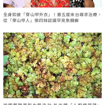
全身如披「穿山甲外衣」！曾五度來台尋求治療，
從「穿山甲人」張四妹認識罕見魚鱗癬
從園藝觀賞到生態浩劫 外來種「人厭槐葉蘋」