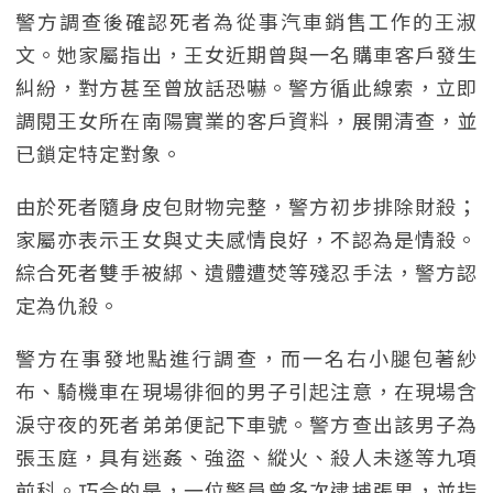
警方調查後確認死者為從事汽車銷售工作的王淑
文。她家屬指出，王女近期曾與一名購車客戶發生
糾紛，對方甚至曾放話恐嚇。警方循此線索，立即
調閱王女所在南陽實業的客戶資料，展開清查，並
已鎖定特定對象。
由於死者隨身皮包財物完整，警方初步排除財殺；
家屬亦表示王女與丈夫感情良好，不認為是情殺。
綜合死者雙手被綁、遺體遭焚等殘忍手法，警方認
定為仇殺。
警方在事發地點進行調查，而一名右小腿包著紗
布、騎機車在現場徘徊的男子引起注意，在現場含
淚守夜的死者弟弟便記下車號。警方查出該男子為
張玉庭，具有迷姦、強盜、縱火、殺人未遂等九項
前科。巧合的是，一位警員曾多次逮捕張男，並指