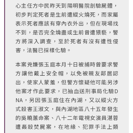
心主任方中民昨天到陽明醫院剖驗屍體，
初步判定死者是生前遭縱火燒死，而家屬
表示死者應該有穿內衣外出，但在現場找
不到，是否完全燒盡或生前曾遭猥褻，警
方將深入調查，至於死者有沒有遭性侵
害，法醫已採樣化驗。
本案兇嫌張玉庭本月十日被捕時曾要求警
方讓他戴上安全帽，以免被親友鄰居認
出，使家人蒙羞，但警方懷疑他可能另涉
他案才作此要求，已抽血送刑事局化驗D
NA，另因張玉庭住在內湖，又以縱火方
式殺害王淑文，與內湖地區八十五年發生
的吳曉蕙命案、八十二年電視女演員湛蓉
遭姦殺焚屍案，在地緣、犯罪手法上類