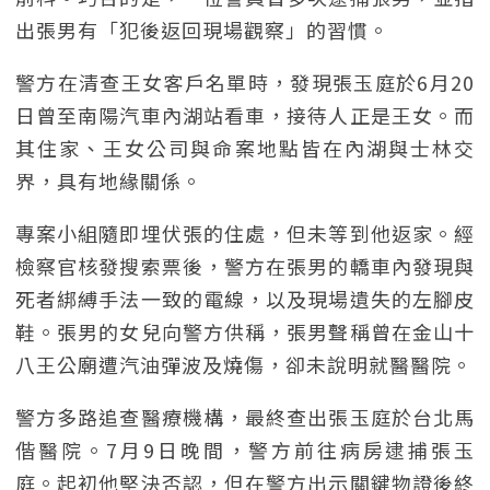
出張男有「犯後返回現場觀察」的習慣。
警方在清查王女客戶名單時，發現張玉庭於6月20
日曾至南陽汽車內湖站看車，接待人正是王女。而
其住家、王女公司與命案地點皆在內湖與士林交
界，具有地緣關係。
專案小組隨即埋伏張的住處，但未等到他返家。經
檢察官核發搜索票後，警方在張男的轎車內發現與
死者綁縛手法一致的電線，以及現場遺失的左腳皮
鞋。張男的女兒向警方供稱，張男聲稱曾在金山十
八王公廟遭汽油彈波及燒傷，卻未說明就醫醫院。
警方多路追查醫療機構，最終查出張玉庭於台北馬
偕醫院。7月9日晚間，警方前往病房逮捕張玉
庭。起初他堅決否認，但在警方出示關鍵物證後終