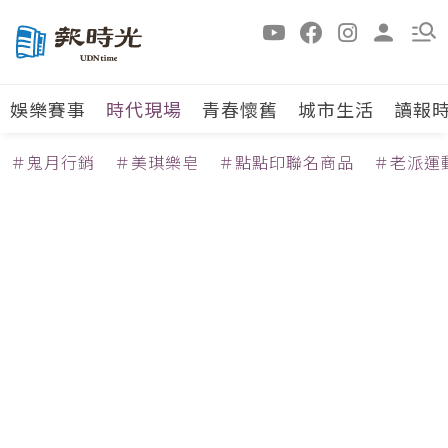
娛樂賽事
時代現場
青春懷舊
城市生活
讀報
＃鬼月行銷
＃美琪樂皂
＃點點印聯名商品
＃老派運