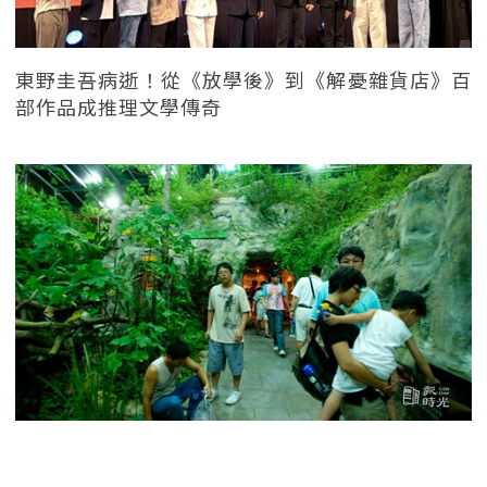
東野圭吾病逝！從《放學後》到《解憂雜貨店》百
部作品成推理文學傳奇