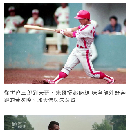
從拼命三郎到天哥、朱哥撐起防線 味全龍外野奔
跑的黃煚隆、郭天信與朱育賢