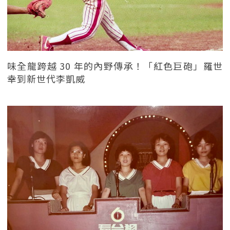
味全龍跨越 30 年的內野傳承！「紅色巨砲」羅世
幸到新世代李凱威