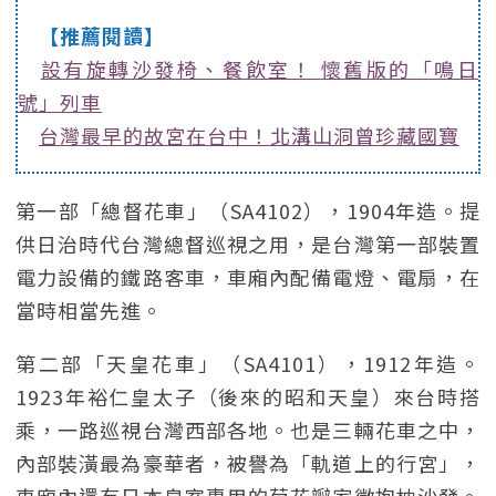
【推薦閱讀】
設有旋轉沙發椅、餐飲室！ 懷舊版的「鳴日
號」列車
台灣最早的故宮在台中！北溝山洞曾珍藏國寶
第一部「總督花車」（SA4102），1904年造。提
供日治時代台灣總督巡視之用，是台灣第一部裝置
電力設備的鐵路客車，車廂內配備電燈、電扇，在
當時相當先進。
第二部「天皇花車」（SA4101），1912年造。
1923年裕仁皇太子（後來的昭和天皇）來台時搭
乘，一路巡視台灣西部各地。也是三輛花車之中，
內部裝潢最為豪華者，被譽為「軌道上的行宮」，