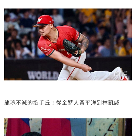
龍魂不滅的投手丘！從金臂人黃平洋到林凱威