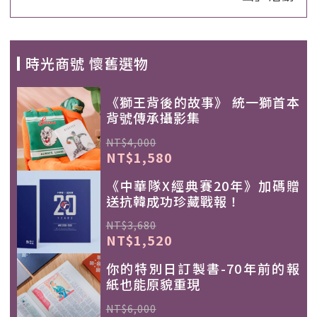
時光商號 懷舊選物
《獅王背後的故事》 統一獅首本
背號傳承攝影集
NT$4,000
NT$1,580
《中華隊X經典賽20年》加碼贈
送抗韓成功珍藏戰報！
NT$3,680
NT$1,520
你的特別日訂製書-70年前的報
紙也能原貌重現
NT$6,000