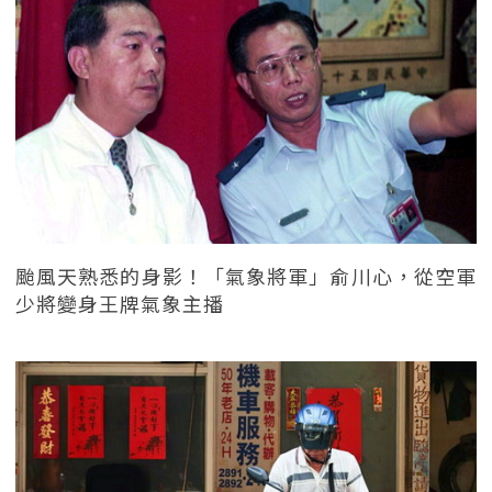
颱風天熟悉的身影！「氣象將軍」俞川心，從空軍
少將變身王牌氣象主播