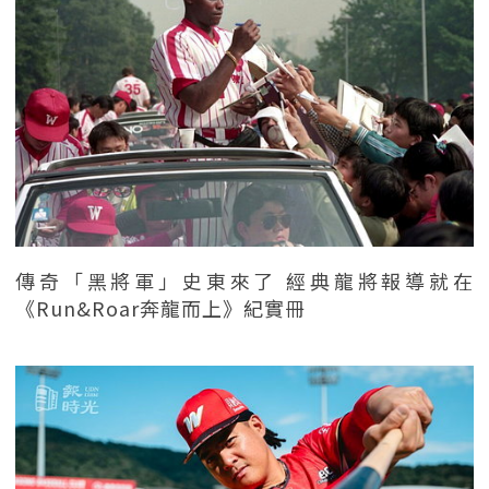
傳奇「黑將軍」史東來了 經典龍將報導就在
《Run&Roar奔龍而上》紀實冊