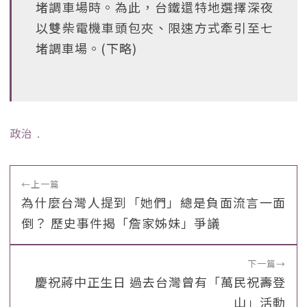
堵調車場時。為此，台鐵還特地選擇深夜
以雙柴電機車頭包夾、限速方式牽引至七
堵調車場。(下略)
政治
﹒
←
上一篇
為什麼台灣人提到「她們」總是負面流言一面
倒？ 歷史事件揭「詹家姊妹」爭議
下一篇
→
慶祝蔣中正生日 過去台灣曾有「萬民祝壽登
山」活動