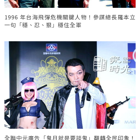
1996 年台海飛彈危機關鍵人物！參謀總長羅本立
一句「穩、忍、狠」穩住全軍
全聯中元廣告「鬼月就是要談鬼」翻轉全民印象！