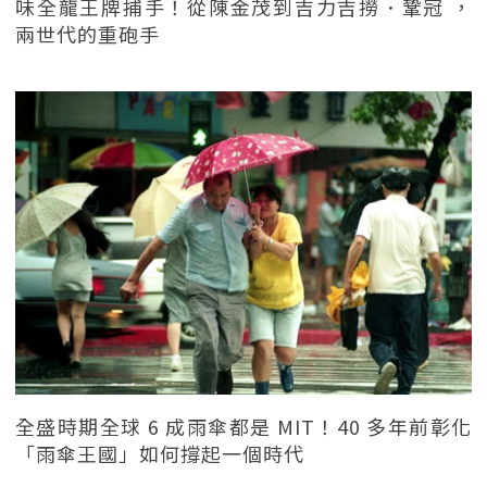
味全龍王牌捕手！從陳金茂到吉力吉撈．鞏冠 ，
兩世代的重砲手
全盛時期全球 6 成雨傘都是 MIT！40 多年前彰化
「雨傘王國」如何撐起一個時代