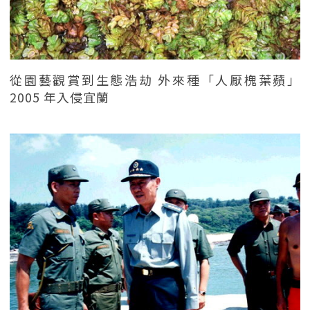
從園藝觀賞到生態浩劫 外來種「人厭槐葉蘋」
2005 年入侵宜蘭