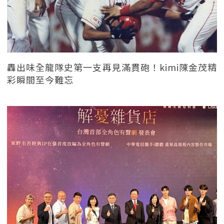
轟出味全龍隊史第一支再見滿貫砲！kimi陳金茂精
彩瞬間至今難忘