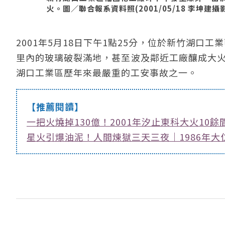
火。圖／聯合報系資料照(2001/05/18 李坤建攝
2001年5月18日下午1點25分，位於新竹湖
里內的玻璃破裂滿地，甚至波及鄰近工廠釀成大火
湖口工業區歷年來最嚴重的工安事故之一。
【推薦閱讀】
一把火燒掉130億！2001年汐止東科大火10
星火引爆油泥！人間煉獄三天三夜｜1986年大