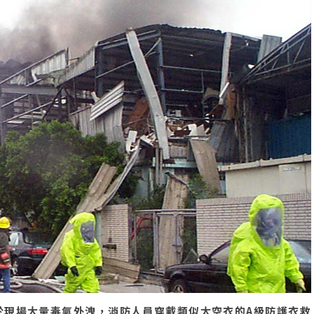
於現場大量毒氣外洩，消防人員穿戴類似太空衣的A級防護衣救