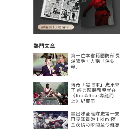
熱門文章
第一位本省籍國防部長
湯曜明，人稱「湯要
命」
傳奇「黑將軍」史東來
了 經典龍將報導就在
《Run&Roar奔龍而
上》紀實冊
轟出味全龍隊史第一支
再見滿貫砲！kimi陳
金茂精彩瞬間至今難忘