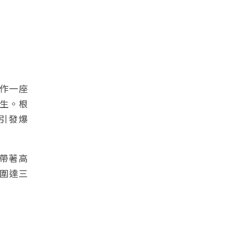
作一座
生。根
引發爆
帶著高
圍達三