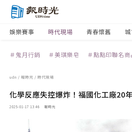
娛樂賽事
時代現場
青春懷舊
城
＃鬼月行銷
＃美琪樂皂
＃點點印聯名商
udn
/
報時光
/
時代現場
化學反應失控爆炸！福國化工廠20
2025-01-17 13:46
報時光