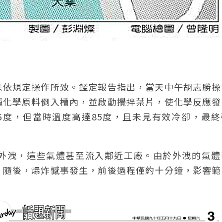
未依規定操作所致。鑑定報告指出，當天中午胡志勝操
種化學原料倒入槽內，並啟動攪拌葉片，使化學反應發
6度，但當時溫度高達85度，且未見有效冷卻，最終
外洩，這些氣體甚至流入鄰近工廠。由於外洩的氣體
。隨後，爆炸憾事發生，前後過程僅約十分鐘，影響範