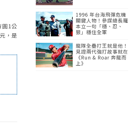
1996 年台海飛彈危機
關鍵人物！參謀總長羅
方圓1公
本立一句「穩、忍、
狠」穩住全軍
億元，是
龍隊全壘打王就是他！
見證兩代強打故事就在
《Run & Roar 奔龍而
上》