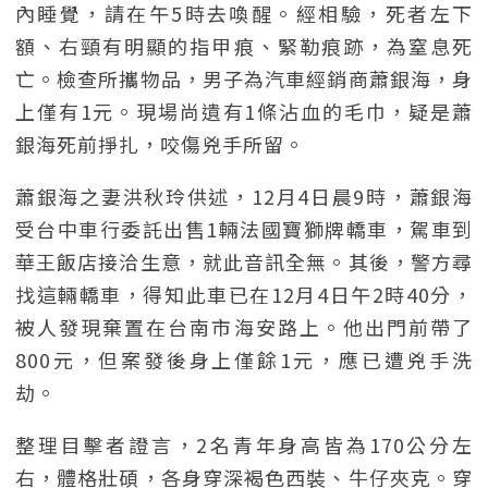
內睡覺，請在午5時去喚醒。經相驗，死者左下
額、右頸有明顯的指甲痕、緊勒痕跡，為窒息死
亡。檢查所攜物品，男子為汽車經銷商蕭銀海，身
上僅有1元。現場尚遺有1條沾血的毛巾，疑是蕭
銀海死前掙扎，咬傷兇手所留。
蕭銀海之妻洪秋玲供述，12月4日晨9時，蕭銀海
受台中車行委託出售1輛法國寶獅牌轎車，駕車到
華王飯店接洽生意，就此音訊全無。其後，警方尋
找這輛轎車，得知此車已在12月4日午2時40分，
被人發現棄置在台南市海安路上。他出門前帶了
800元，但案發後身上僅餘1元，應已遭兇手洗
劫。
整理目擊者證言，2名青年身高皆為170公分左
右，體格壯碩，各身穿深褐色西裝、牛仔夾克。穿