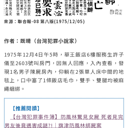
來源：聯合報-08 第八版(1975/12/05)
作者：既晴（台灣犯罪小說家）
1975年12月4日午5時，華王飯店6樓服務生許子
儀至2603號叫房門，因無人回應，入內查看，發
現1名男子陳屍房內，仰躺在2張單人床中間的地
毯上，口中塞了1條飯店毛巾，雙手、雙腿均被麻
繩綑綁。
【推薦閱讀】
【台灣犯罪事件簿】防風林驚見女屍 死者見完
男友後竟遇害成謎?!｜旗津防風林綁屍案