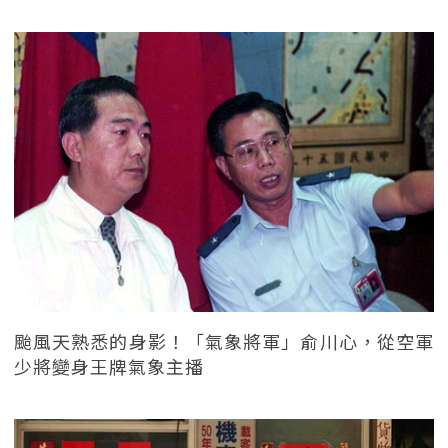
颱風天熟悉的身影！「氣象將軍」俞川心，從空軍
少將變身王牌氣象主播