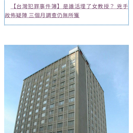
【台灣犯罪事件簿】是誰活埋了女教授？ 兇手
故佈疑陣 三個月調查仍無所獲