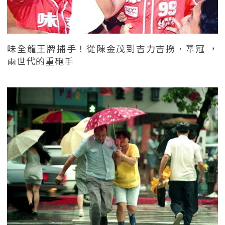
味全龍王牌捕手！從陳金茂到吉力吉撈．鞏冠 ，
兩世代的重砲手