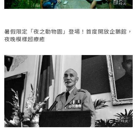
暑假限定「夜之動物園」登場！首度開放企鵝館，
夜晚模樣超療癒