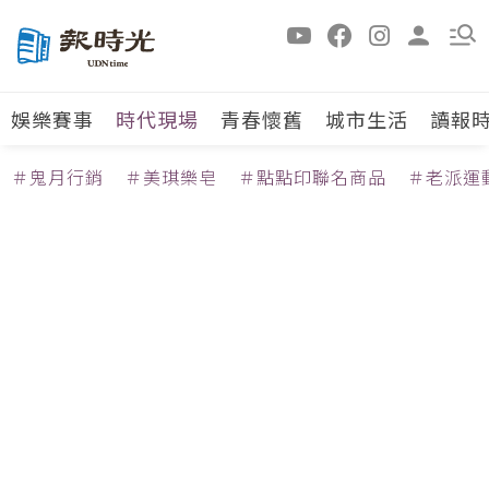
娛樂賽事
時代現場
青春懷舊
城市生活
讀報
＃鬼月行銷
＃美琪樂皂
＃點點印聯名商品
＃老派運