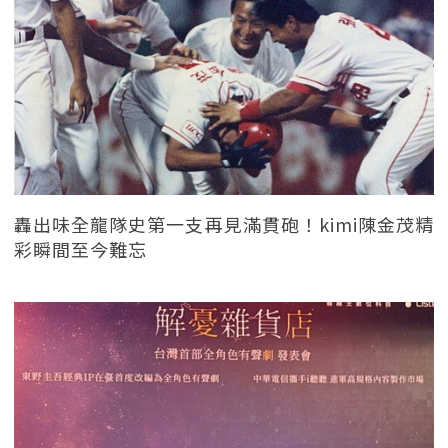
轟出味全龍隊史第一支再見滿貫砲！kimi陳金茂精
彩瞬間至今難忘