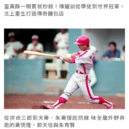
蛋黃酥一開賣就秒殺！陳耀訓從學徒到世界冠軍，
北上重生打造傳奇麵包店
從拼命三郎到天哥、朱哥撐起防線 味全龍外野奔
跑的黃煚隆、郭天信與朱育賢