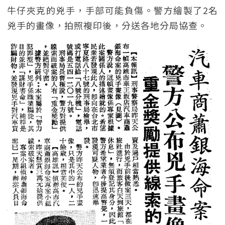
牛仔夾克的兇手，手部可能負傷。警方繪製了2名
兇手的畫像，拍照複印後，分送各地分局協查。