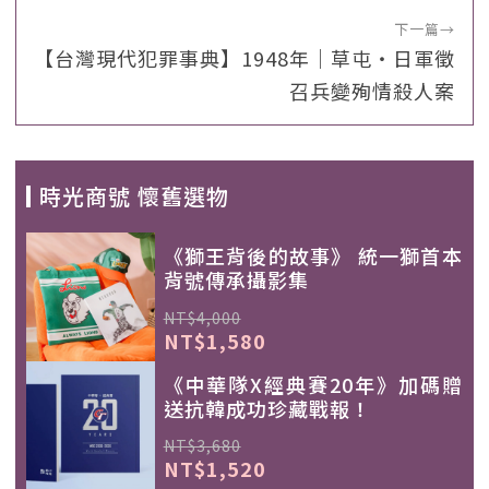
下一篇
→
【台灣現代犯罪事典】1948年｜草屯‧日軍徵
召兵變殉情殺人案
時光商號 懷舊選物
《獅王背後的故事》 統一獅首本
背號傳承攝影集
NT$4,000
NT$1,580
《中華隊X經典賽20年》加碼贈
送抗韓成功珍藏戰報！
NT$3,680
NT$1,520