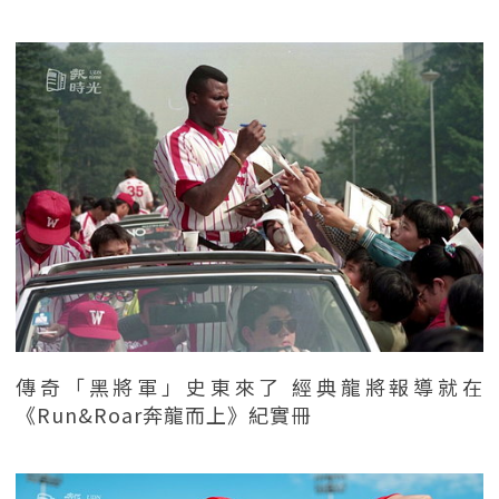
傳奇「黑將軍」史東來了 經典龍將報導就在
《Run&Roar奔龍而上》紀實冊