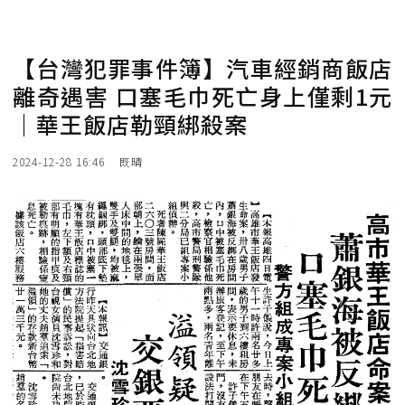
【台灣犯罪事件簿】汽車經銷商飯店
離奇遇害 口塞毛巾死亡身上僅剩1元
｜華王飯店勒頸綁殺案
2024-12-28 16:46
既晴