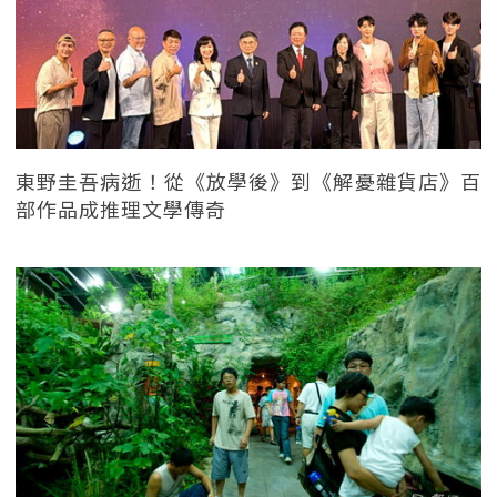
東野圭吾病逝！從《放學後》到《解憂雜貨店》百
部作品成推理文學傳奇