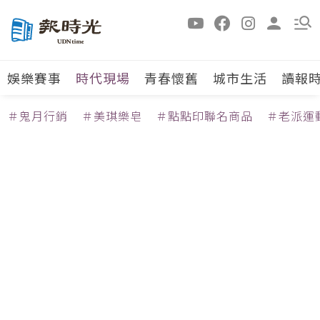
娛樂賽事
時代現場
青春懷舊
城市生活
讀報
＃鬼月行銷
＃美琪樂皂
＃點點印聯名商品
＃老派運