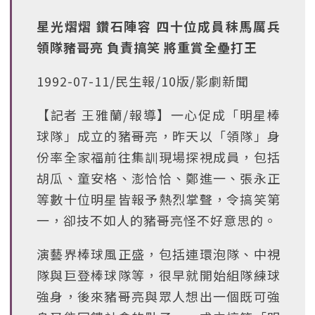
星光熠熠 鑽石陣容 四十位成員秣馬厲兵
領隊豬哥亮 負責搞笑 將重賞全壘打王
1992-07-11/民生報/10版/影劇新聞
【記者 王雅蘭/報導】一心促成「明星棒
球隊」成立的豬哥亮，昨天以「領隊」身
份率全家福前往集訓現場探視成員，包括
胡瓜、童安格、澎恰恰、鄭進一、張永正
等數十位明星皆報予熱烈掌聲，令搞笑第
一，卻技不如人的豬哥亮怪不好意思的。
演藝界棒球風正盛，包括連環泡隊、中視
隊與巨登棒球隊等，很早就開始組隊練球
強身，後來豬哥亮與眾人想出一個既可強