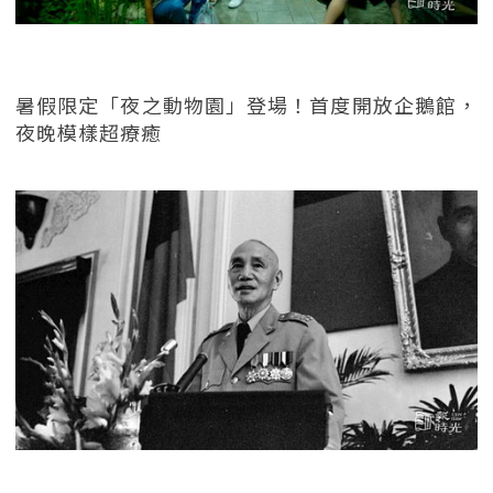
暑假限定「夜之動物園」登場！首度開放企鵝館，
夜晚模樣超療癒