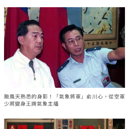
颱風天熟悉的身影！「氣象將軍」俞川心，從空軍
少將變身王牌氣象主播