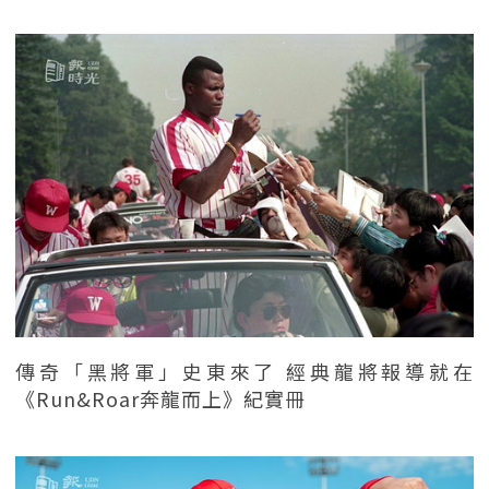
傳奇「黑將軍」史東來了 經典龍將報導就在
《Run&Roar奔龍而上》紀實冊