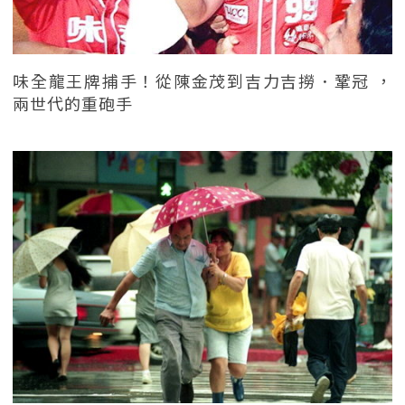
味全龍王牌捕手！從陳金茂到吉力吉撈．鞏冠 ，
兩世代的重砲手