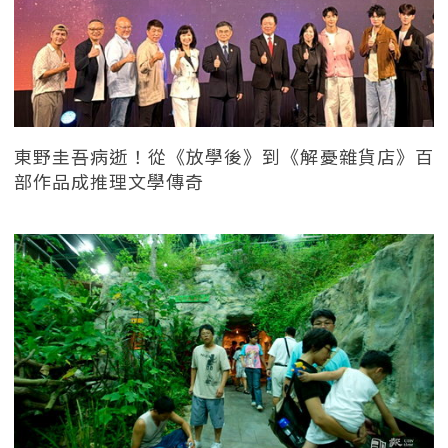
東野圭吾病逝！從《放學後》到《解憂雜貨店》百
部作品成推理文學傳奇