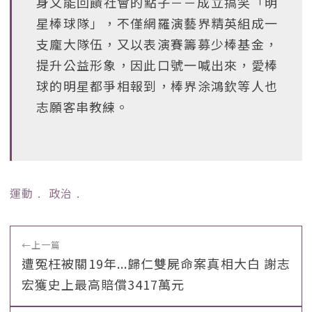
身又能回饋社會的點子－－成立搞笑「明
星棒球隊」，不僅網羅演藝界精英組成一
支龐大隊伍，又以表演賽籌募少棒基金，
提升公益形象，因此口號一喊出來，愛棒
球的明星都爭相報到，棒界涂鴻欽等人也
志願客串教練。
運動
﹒
政治
﹒
←
上一篇
遭冤枉被關19年...歸仁雙屍命案真相大白 謝志
宏獲史上最高賠償3417萬元