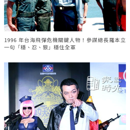
1996 年台海飛彈危機關鍵人物！參謀總長羅本立
一句「穩、忍、狠」穩住全軍