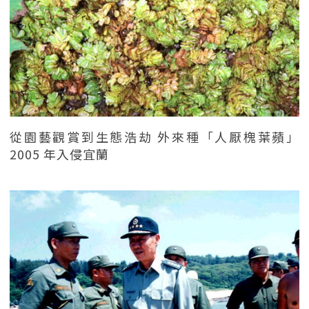
從園藝觀賞到生態浩劫 外來種「人厭槐葉蘋」
2005 年入侵宜蘭