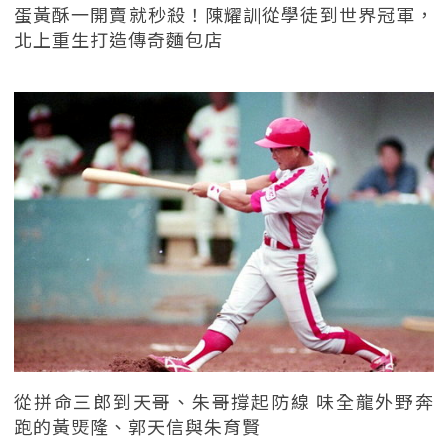
蛋黃酥一開賣就秒殺！陳耀訓從學徒到世界冠軍，
北上重生打造傳奇麵包店
從拼命三郎到天哥、朱哥撐起防線 味全龍外野奔
跑的黃煚隆、郭天信與朱育賢