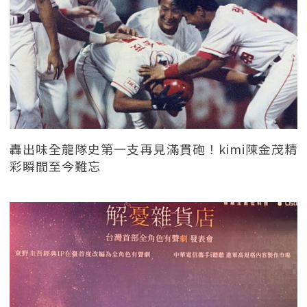
轟出味全龍隊史第一支再見滿貫砲！kimi陳金茂精
彩瞬間至今難忘