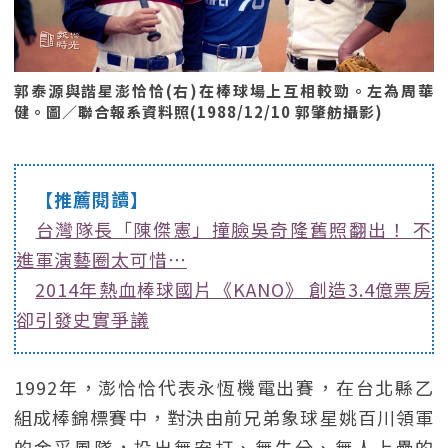
郭泰源與諧星澎恰恰(右)在棒球場上互相較勁。左為周華
健。圖／聯合報系資料照(1988/12/10 郭肇舫攝影)
【推薦閱讀】
台灣隊長「陳傑憲」撞臉吳奇隆舊照翻出！ 不
進軍演藝圈太可惜⋯
2014年熱血棒球國片《KANO》 創造3.4億票房
卻引發史實爭議
1992年，澎恰恰代表永恆機電出賽，在台北縣乙
組成棒錦標賽中，對決由前兄弟象球星姚百川領軍
的金采風隊，投出無安打、無失分、無人上壘的