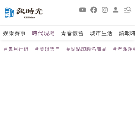
娛樂賽事
時代現場
青春懷舊
城市生活
讀報
＃鬼月行銷
＃美琪樂皂
＃點點印聯名商品
＃老派運