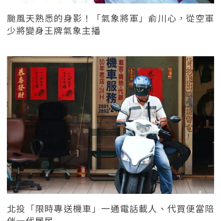
颱風天熟悉的身影！「氣象將軍」俞川心，從空軍
少將變身王牌氣象主播
北投「限時專送機車」一通電話載人、代買便當陪
伴一代居民