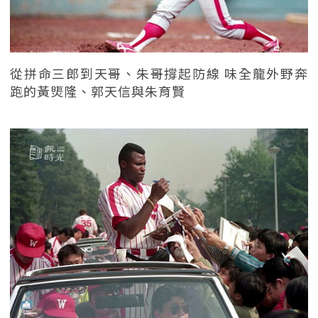
從拼命三郎到天哥、朱哥撐起防線 味全龍外野奔
跑的黃煚隆、郭天信與朱育賢