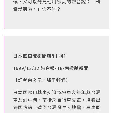
候，又可以聽見他用宏亮的聲音說：「轉
彎就到啦。」信不信？
日本單車隊慰問埔里同好
1999/12/12 聯合報-18-南投縣新聞
【記者余炎昆∕埔里報導】
日本國際自轉車交流協會車友每年與台灣
車友到中橫、南橫踩自行車交誼，培養出
跨國情誼，聽到台灣發生大地震，單車同