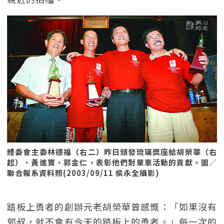
體委會主委林德福（右二）昨日頒發琉璃獎座給胡榮華（右
起）、黃進寶、郭金仁，表彰他們對單車活動的貢獻。圖／
聯合報系資料照(2003/09/11 侯永全攝影)
踏板上勇者的創辦元老胡榮華曾感慨：「如果沒有
郭叔，就不會有今天的踏板上的勇者。」每一次的