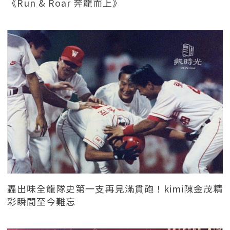
《Run & Roar 奔龍而上》
轟出味全龍隊史第一支再見滿貫砲！kimi陳金茂精
彩瞬間至今難忘