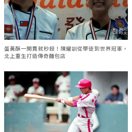
蛋黃酥一開賣就秒殺！陳耀訓從學徒到世界冠軍，
北上重生打造傳奇麵包店