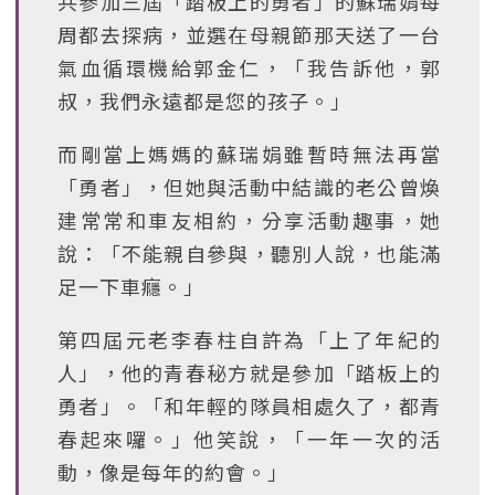
共參加三屆「踏板上的勇者」的蘇瑞娟每
周都去探病，並選在母親節那天送了一台
氣血循環機給郭金仁，「我告訴他，郭
叔，我們永遠都是您的孩子。」
而剛當上媽媽的蘇瑞娟雖暫時無法再當
「勇者」，但她與活動中結識的老公曾煥
建常常和車友相約，分享活動趣事，她
說：「不能親自參與，聽別人說，也能滿
足一下車癮。」
第四屆元老李春柱自許為「上了年紀的
人」，他的青春秘方就是參加「踏板上的
勇者」。「和年輕的隊員相處久了，都青
春起來囉。」他笑說，「一年一次的活
動，像是每年的約會。」