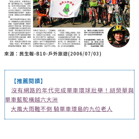
來源：民生報-B10-戶外旅遊(2006/07/03)
【推薦閱讀】
沒有網路的年代完成單車環球壯舉！胡榮華與
單車藍駝橫越六大洲
大風大雨難不倒 騎單車環島的九位老人