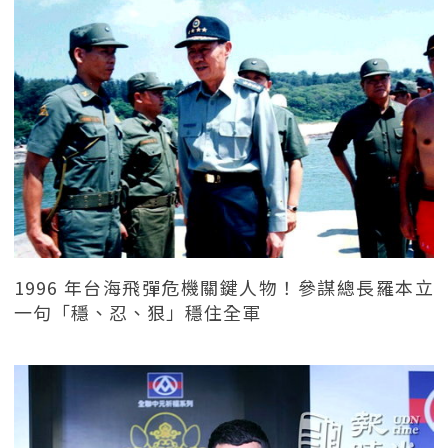
1996 年台海飛彈危機關鍵人物！參謀總長羅本立
一句「穩、忍、狠」穩住全軍