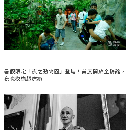
暑假限定「夜之動物園」登場！首度開放企鵝館，
夜晚模樣超療癒