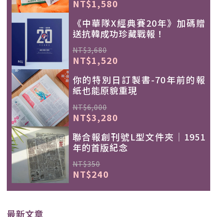
NT$1,580
《中華隊X經典賽20年》加碼贈
送抗韓成功珍藏戰報！
NT$3,680
NT$1,520
你的特別日訂製書-70年前的報
紙也能原貌重現
NT$6,000
NT$3,280
聯合報創刊號L型文件夾｜1951
年的首版紀念
NT$350
NT$240
最新文章