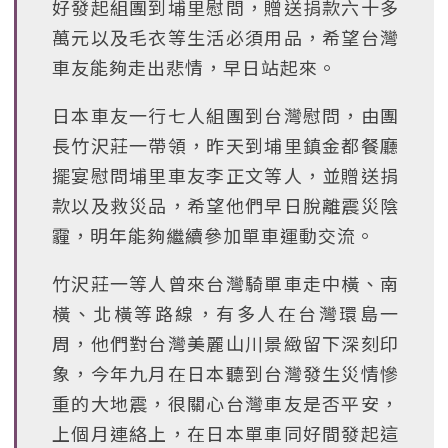
好發起組團到埔里慰問，贈送捐款六十多
萬元以及毛衣等生活必須用品，希望台灣
車友能夠走出悲情，早日站起來。
日本車友一行七人組團到台灣慰問，由團
長竹沢莊一帶領，昨天到埔里鎮金都餐廳
擺宴慰問埔里車友李正文等人，並贈送捐
款以及救災品，希望他們早日脫離震災陰
霾，明年能夠繼續參加單車運動交流。
竹沢莊一等人曾來台灣騎單車走中橫、南
橫、北橫等路線，有多人在台灣環島一
周，他們對台灣美麗山川景緻留下深刻印
象，今年九月在日本聽到台灣發生災情慘
重的大地震，很關心台灣車友是否平安，
上個月連絡上，在日本單車同好間發起這