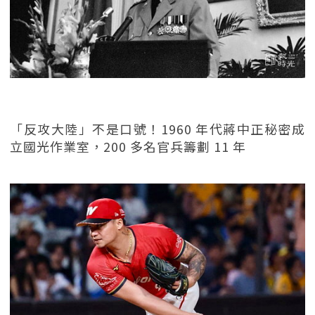
「反攻大陸」不是口號！1960 年代蔣中正秘密成
立國光作業室，200 多名官兵籌劃 11 年