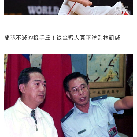
龍魂不滅的投手丘！從金臂人黃平洋到林凱威