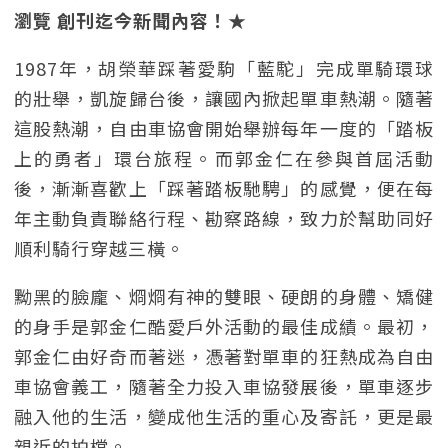
瀏覽 創刊迄今新聞內容！★
1987年，胡榮華踩著愛駒「藍駝」完成單騎環球
的壯舉，凱旋歸台後，讓國內掀起單車熱潮。隨著
這股熱潮，自由車協會開始舉辦每年一度的「踏板
上的勇者」環台旅程。而郭金仁在參與首屆活動
後，漸漸喜歡上「踩著踏板馳騁」的感覺，便在每
年主動負責聯絡行程、勘察路線，致力於幫助同好
順利騎行穿越三橫。
黝黑的臉龐、烱烱有神的雙眼、硬朗的身體、矯健
的身手是郭金仁酷愛戶外活動的最佳成績。最初，
郭金仁由好奇而著迷，憑著對單車的狂熱成為自由
車協會義工，隨著全力投入車協發展後，單車逐步
融入他的生活，變成他生活的重心及寄託，更是最
親近的拍檔。