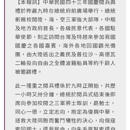
【本報訊】中華民國四十三年國慶閱兵典
禮於昨晨九時在總統府前廣場舉行，總統
躬親校閱陸、海、空三軍強大部隊，中樞
及地方政府首長，各級民意代表，各國駐
華使節，刻正訪問台灣及特趕來參加我國
國慶之各國嘉賓，海外各地回國觀光僑
團，由大陸逃出之義民及普拉沙、高德瓦
二輪投向自由之全體波籍船員等約千餘人
被邀觀禮。
此一隆重之閱兵禮係於九時正開始，共歷
一小時又卅分鐘，總統於閱兵式結束後即
席向參加校閱之三軍將士致訓，勗勉士，
同心一德，立定志向，抱定為復興中華，
拯救大陸同胞而奮鬥犧牲的決心，向俄寇
索回國土，還我民命，向朱毛匪幫索還自