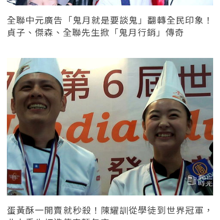
全聯中元廣告「鬼月就是要談鬼」翻轉全民印象！
貞子、傑森、全聯先生掀「鬼月行銷」傳奇
蛋黃酥一開賣就秒殺！陳耀訓從學徒到世界冠軍，