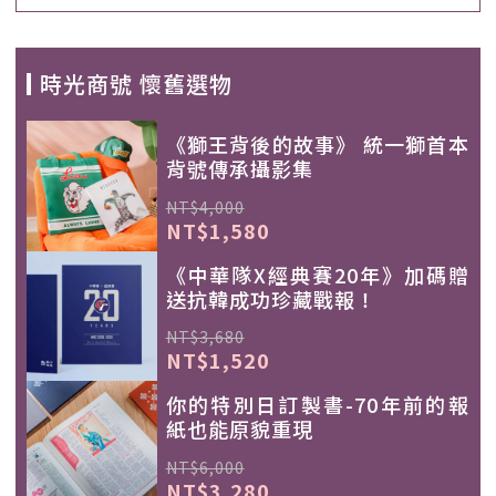
時光商號 懷舊選物
《獅王背後的故事》 統一獅首本
背號傳承攝影集
NT$4,000
NT$1,580
《中華隊X經典賽20年》加碼贈
送抗韓成功珍藏戰報！
NT$3,680
NT$1,520
你的特別日訂製書-70年前的報
紙也能原貌重現
NT$6,000
NT$3,280