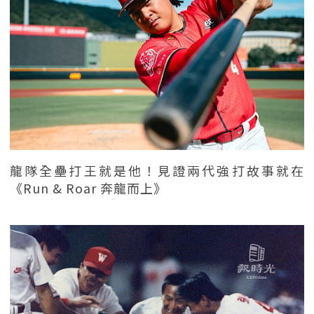
龍隊全壘打王就是他！見證兩代強打故事就在
《Run & Roar 奔龍而上》