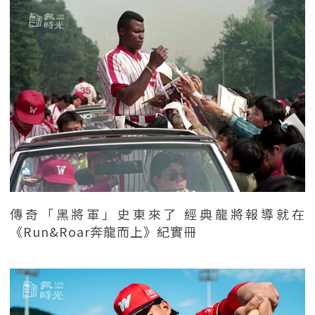
傳奇「黑將軍」史東來了 經典龍將報導就在
《Run&Roar奔龍而上》紀實冊