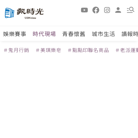
娛樂賽事
時代現場
青春懷舊
城市生活
讀報
＃鬼月行銷
＃美琪樂皂
＃點點印聯名商品
＃老派運