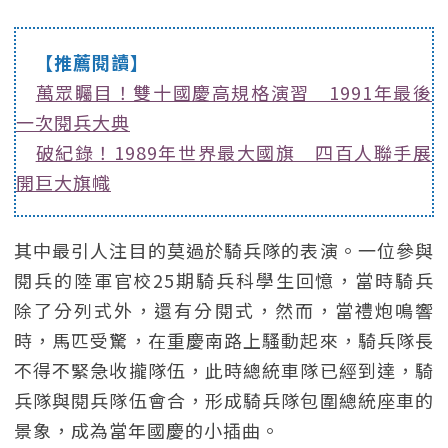
【推薦閱讀】
萬眾矚目！雙十國慶高規格演習 1991年最後
一次閱兵大典
破紀錄！1989年世界最大國旗 四百人聯手展
開巨大旗幟
其中最引人注目的莫過於騎兵隊的表演。一位參與
閱兵的陸軍官校25期騎兵科學生回憶，當時騎兵
除了分列式外，還有分閱式，然而，當禮炮鳴響
時，馬匹受驚，在重慶南路上騷動起來，騎兵隊長
不得不緊急收攏隊伍，此時總統車隊已經到達，騎
兵隊與閱兵隊伍會合，形成騎兵隊包圍總統座車的
景象，成為當年國慶的小插曲。