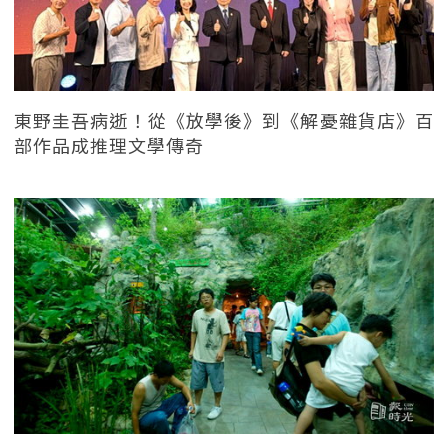
東野圭吾病逝！從《放學後》到《解憂雜貨店》百
部作品成推理文學傳奇