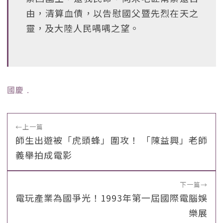
由，清算血債，以告慰國父暨先烈在天之
靈，及大陸人民喁喁之望。
國慶
﹒
←
上一篇
師生出遊被「虎頭蜂」圍攻！ 「陳益興」老師
義舉拍成電影
下一篇
→
電玩產業為國爭光！1993年第一屆國際電腦娛
樂展