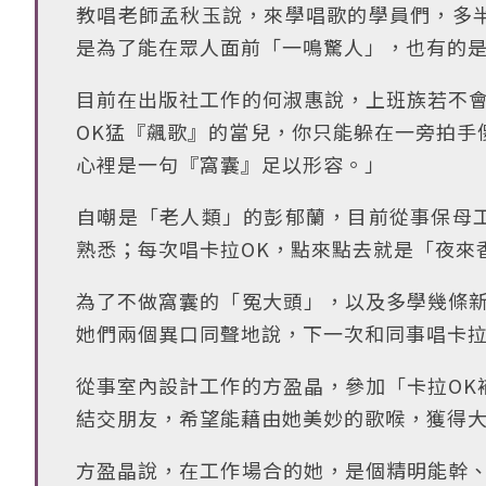
教唱老師孟秋玉說，來學唱歌的學員們，多
是為了能在眾人面前「一鳴驚人」，也有的
目前在出版社工作的何淑惠說，上班族若不會
OK猛『飆歌』的當兒，你只能躲在一旁拍手
心裡是一句『窩囊』足以形容。」
自嘲是「老人類」的彭郁蘭，目前從事保母
熟悉；每次唱卡拉OK，點來點去就是「夜來
為了不做窩囊的「冤大頭」，以及多學幾條新
她們兩個異口同聲地說，下一次和同事唱卡拉
從事室內設計工作的方盈晶，參加「卡拉OK
結交朋友，希望能藉由她美妙的歌喉，獲得
方盈晶說，在工作場合的她，是個精明能幹、