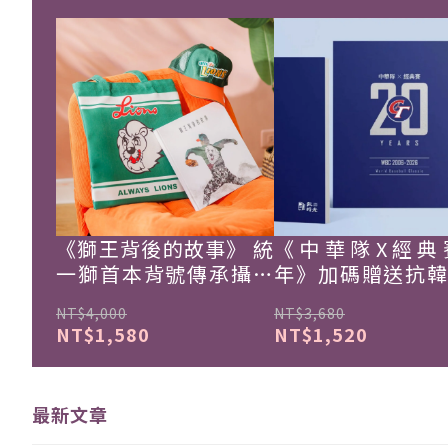
《獅王背後的故事》 統
《中華隊X經典
一獅首本背號傳承攝影
年》加碼贈送抗
集
珍藏戰報！
NT$4,000
NT$3,680
NT$1,580
NT$1,520
最新文章