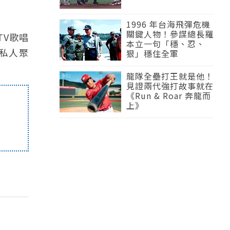
1996 年台海飛彈危機
關鍵人物！參謀總長羅
TV歌唱
本立一句「穩、忍、
私人聚
狠」穩住全軍
龍隊全壘打王就是他！
見證兩代強打故事就在
《Run & Roar 奔龍而
上》