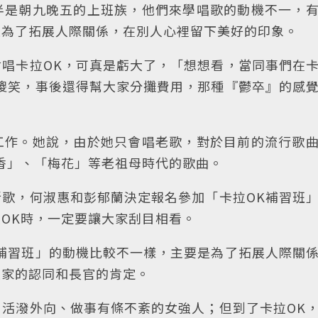
半是朝九晚五的上班族，他們來學唱歌的動機不一，
是為了拓展人際關係，在別人心裡留下美好的印象。
唱卡拉OK，可真是虧大了，「想想看，當同事們在
傻笑，事後還得幫大家分攤費用，那種『鬱卒』的感
工作。她說，由於她只會唱老歌，對於目前的流行歌
香」、「梅花」等老祖母時代的歌曲。
歌，何淑惠和彭郁蘭決定報名參加「卡拉OK補習班
OK時，一定要讓大家刮目相看。
補習班」的動機比較不一樣，主要是為了拓展人際關
大家的認同和長官的肯定。
活潑外向、做事有條不紊的女強人；但到了卡拉OK