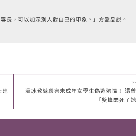
個專長，可以加深別人對自己的印象。」方盈晶說。
下
七連
溜冰教練殺害未成年女學生偽造殉情！ 還
「雙峰悶死了