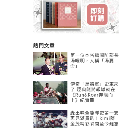
熱門文章
第一位本省籍國防部長
湯曜明，人稱「湯要
命」
傳奇「黑將軍」史東來
了 經典龍將報導就在
《Run&Roar奔龍而
上》紀實冊
轟出味全龍隊史第一支
再見滿貫砲！kimi陳
金茂精彩瞬間至今難忘