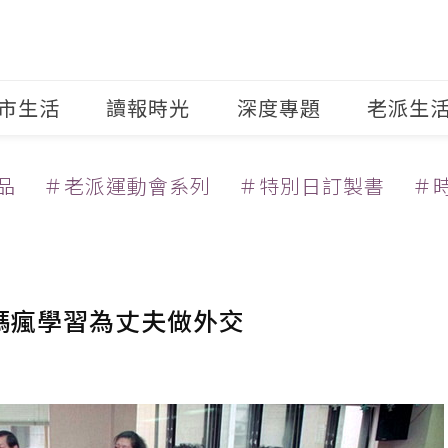
市生活
讀報時光
深度專題
老派生
品
＃老派運動會系列
＃特別日訂製書
＃
媽媽瘋學習為丈夫做外交