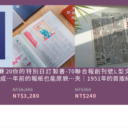
賽20
你的特別日訂製書-70
聯合報創刊號L型
韓成功
年前的報紙也能原貌重
夾｜1951年的首版
現
NT$6,000
NT$350
NT$3,280
NT$240