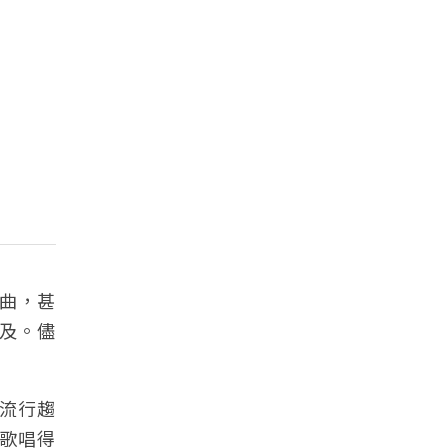
曲，甚
及。儘
流行趨
歌唱得