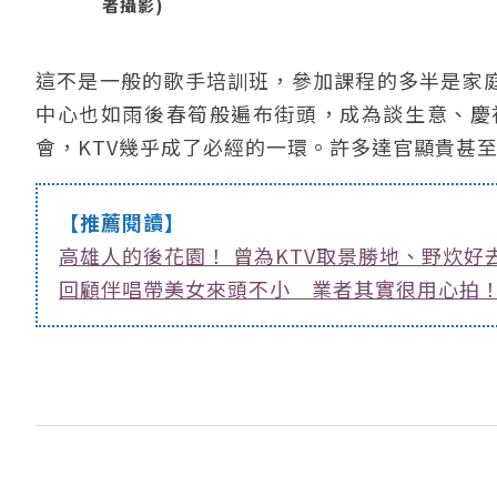
者攝影)
這不是一般的歌手培訓班，參加課程的多半是家庭
中心也如雨後春筍般遍布街頭，成為談生意、慶
會，KTV幾乎成了必經的一環。許多達官顯貴甚
【推薦閱讀】
高雄人的後花園！ 曾為KTV取景勝地、野炊好
回顧伴唱帶美女來頭不小 業者其實很用心拍