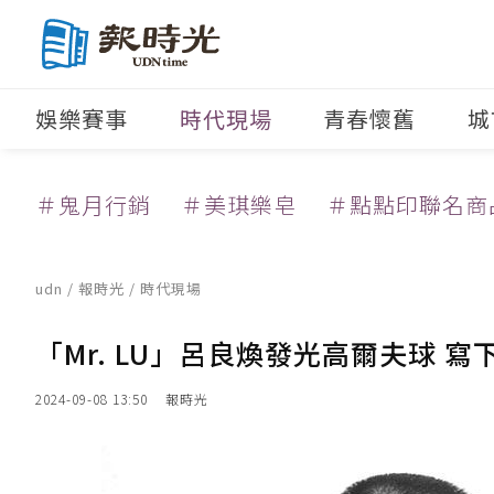
娛樂賽事
時代現場
青春懷舊
城
＃鬼月行銷
＃美琪樂皂
＃點點印聯名商
udn
/
報時光
/
時代現場
「Mr. LU」呂良煥發光高爾夫球 
2024-09-08 13:50
報時光