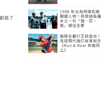
1996 年台海飛彈危機
關鍵人物！參謀總長羅
家創造了
本立一句「穩、忍、
狠」穩住全軍
龍隊全壘打王就是他！
見證兩代強打故事就在
《Run & Roar 奔龍而
上》