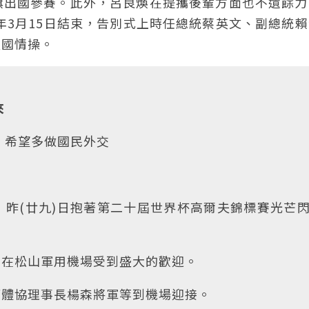
旗出國參賽。此外，呂良煥在提攜後輩方面也不遺餘力
年3月15日結束，告別式上時任總統蔡英文、副總統
愛國情操。
來
．希望多做國民外交
昨(廿九)日抱著第二十屆世界杯高爾夫錦標賽光芒
，在松山軍用機場受到盛大的歡迎。
華體協理事長楊森將軍等到機場迎接。