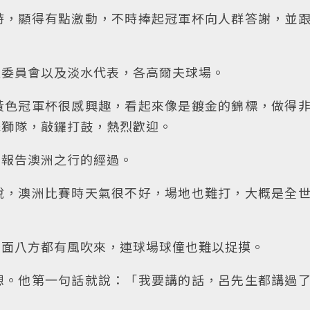
時，顯得有點激動，不時捧起冠軍杯向人群答謝，並
夫委員會以及淡水代表，各高爾夫球場。
黃色冠軍杯很感興趣，看起來像是鍍金的錦標，做得
舞獅隊，敲鑼打鼓，熱烈歡迎。
上報告澳洲之行的經過。
說，澳洲比賽時天氣很不好，場地也難打，大概是全
四面八方都有風吹來，連球場球僮也難以捉摸。
想。他第一句話就說：「我要講的話，呂先生都講過