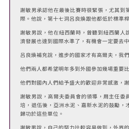
謝敏男承認他在最後比賽時很緊張，尤其到
際。他說，第十七洞呂良煥跟他都低於標準
謝敏男說，他在紐西蘭時，曾聽到紐西蘭人
濟發展也達到國際水準了，有機會一定要去
呂良煥補充說，進步的國家才有高爾夫，我
他們兩人都希望明年多到外國參加幾場重要
他們對國內人們給予盛大的歡迎非常感激，
謝敏男說，高爾夫委員會的領導，周主任委
培，退伍後，亞洲水泥、嘉新水泥的鼓勵，
歸功於這些單位。
謝敏男說，自己的努力比較容易做到，外界