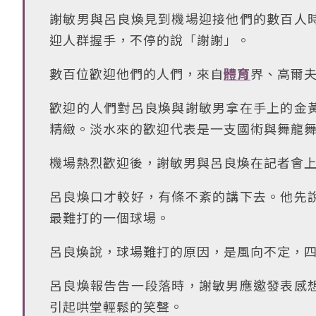
謝敏男與呂良煥見到機場迎接他們的數百人
迎人群握手，不停的說「謝謝」。
數百位歡迎他們的人們，來自
體育
界、高爾
歡迎的人們對呂良煥與謝敏男拿在手上的金
精緻。淡水來的歡迎代表是一支國術與舞龍
機場熱烈歡迎後，謝敏男與呂良煥在記者會
呂良煥口才較好，有條不紊的講下去。他先
最難打的一個球場。
呂良煥說，球場難打的原因，是風向不定，
呂良煥報告告一段落時，謝敏男應邀發表感
引起哄堂輕鬆的笑聲。