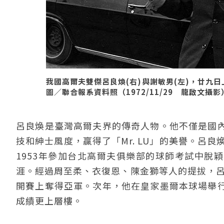
我國高爾夫雙傑呂良煥(右)與謝敏男(左)，廿九
圖／聯合報系資料照（1972/11/29 龍啟文攝影
呂良煥是臺灣高爾夫界的傳奇人物。他不僅是國
技和紳士風度，贏得了「Mr. LU」的美譽。呂
1953年參加台北高爾夫俱樂部的球師考試中脫穎
涯。經過周至柔、衣復恩、陳金獅等人的提拔，呂
開賽上奪得亞軍。次年，他在皇家墨爾本球場舉
成績更上層樓。