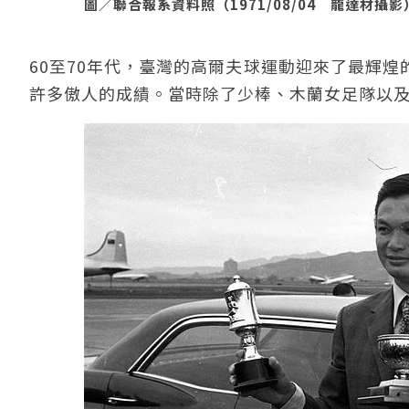
圖／聯合報系資料照（1971/08/04 龍達材攝影
60至70年代，臺灣的高爾夫球運動迎來了最輝
許多傲人的成績。當時除了少棒、木蘭女足隊以