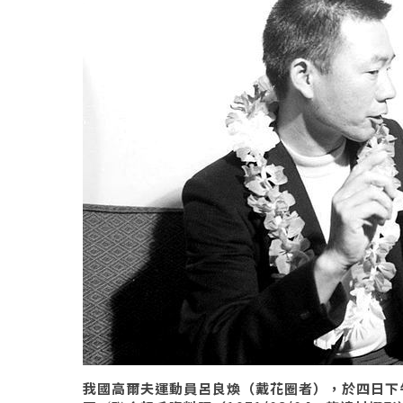
我國高爾夫運動員呂良煥（戴花圈者），於四日下