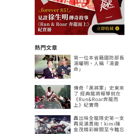
熱門文章
第一位本省籍國防部長
湯曜明，人稱「湯要
命」
傳奇「黑將軍」史東來
了 經典龍將報導就在
《Run&Roar奔龍而
上》紀實冊
轟出味全龍隊史第一支
再見滿貫砲！kimi陳
金茂精彩瞬間至今難忘