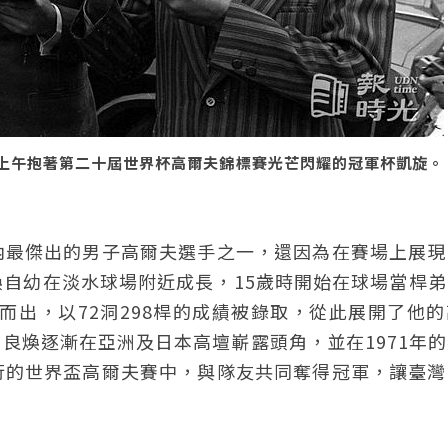
日上午抱著第二十屆世界杯高爾夫錦標賽光芒閃耀的冠軍杯凱旋。
）
內最傑出的男子高爾夫選手之一，還因為在賽場上展現
良煥自幼在淡水球場附近成長，15歲時開始在球場當桿
而出，以72洞298桿的成績被錄取，從此展開了他
良煥逐漸在亞洲及日本高壇嶄露頭角，並在1971年
行的世界盃高爾夫賽中，與隊友共同奪得冠軍，讓臺灣