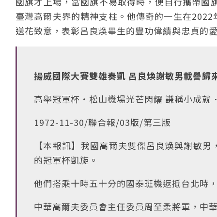
國旗才上場，當國旗不易取得時，便自行攜帶國
臺灣高爾夫界的精神支柱。他傳奇的一生在2022
送花致意，表彰呂良煥畢生的豐功偉績與忠貞的
揚威國際大賽雙雄奏凱 呂良煥謝敏男載譽歸
高舉冠軍杯‧松山機場光芒閃耀 謙稱小成就
1972-11-30/聯合報/03版/第三版
【本報訊】我國高爾夫雙傑呂良煥與謝敏男，
的冠軍杯凱旋。
他們搭乘十時五十分的國泰班機返抵台北時
中華高爾夫委員會主任委員周至柔將軍，中