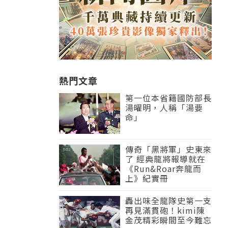
熱門文章
第一位本省籍國防部長
湯曜明，人稱「湯要
命」
傳奇「黑將軍」史東來
了 經典龍將報導就在
《Run&Roar奔龍而
上》紀實冊
轟出味全龍隊史第一支
再見滿貫砲！kimi陳
金茂精彩瞬間至今難忘