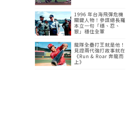
1996 年台海飛彈危機
關鍵人物！參謀總長羅
本立一句「穩、忍、
狠」穩住全軍
龍隊全壘打王就是他！
見證兩代強打故事就在
《Run & Roar 奔龍而
上》