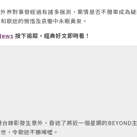
，外界對事發經過有諸多揣測，案情是否不簡單成為疑
友和歌迷的惋惜及哀慟中永眠黃泉。
News
按下追蹤，經典好文即時看！
台錄影發生意外，昏迷了將近一個星期的BEYOND
過世，令歌迷不勝唏噓。