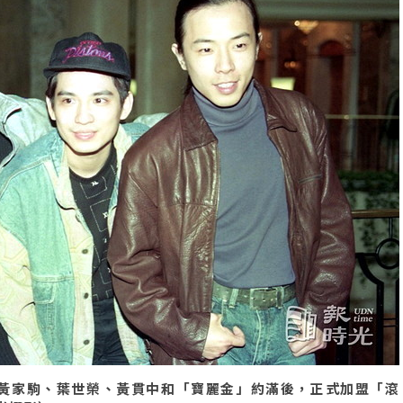
)、黃家駒、葉世榮、黃貫中和「寶麗金」約滿後，正式加盟「滾