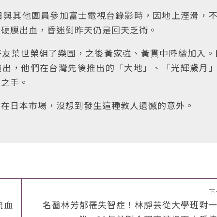
日與其他團員參加富士電視台錄影時，因地上溼滑，
腦硬膜出血，昏迷到昨天仍是回天乏術。
友葉世榮組了樂團，之後黃家強、黃貫中陸續加入。
演出，他們在台灣先後推出的「大地」、「光輝歲月
駒之手。
放在日本市場，沒想到發生這種教人遺憾的意外。
下
流血
名醫林芳郁罹失智症！林靜芸從大學班對