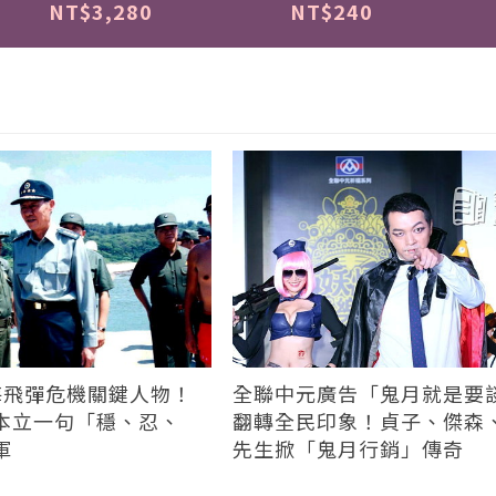
NT$3,280
NT$240
台海飛彈危機關鍵人物！
全聯中元廣告「鬼月就是要
本立一句「穩、忍、
翻轉全民印象！貞子、傑森
軍
先生掀「鬼月行銷」傳奇