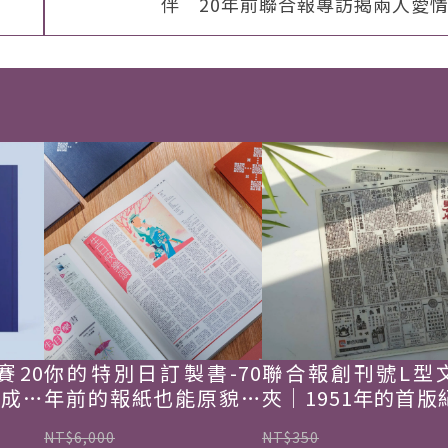
伴 20年前聯合報專訪揭兩人愛
賽20
你的特別日訂製書-70
聯合報創刊號L型
韓成功
年前的報紙也能原貌重
夾｜1951年的首版
現
NT$6,000
NT$350