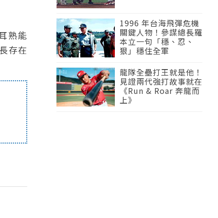
1996 年台海飛彈危機
關鍵人物！參謀總長羅
耳熟能
本立一句「穩、忍、
然長存在
狠」穩住全軍
龍隊全壘打王就是他！
見證兩代強打故事就在
《Run & Roar 奔龍而
上》