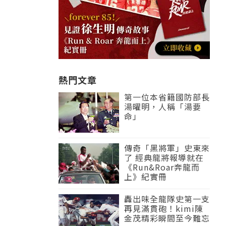
熱門文章
第一位本省籍國防部長
湯曜明，人稱「湯要
命」
傳奇「黑將軍」史東來
了 經典龍將報導就在
《Run&Roar奔龍而
上》紀實冊
轟出味全龍隊史第一支
再見滿貫砲！kimi陳
金茂精彩瞬間至今難忘