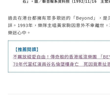
石」。圖／聯合報系資料照（1992/11/16 王
過去在港台都擁有眾多歌迷的「Beyond」，
詳。1993年，樂隊主唱黃家駒因意外不幸離世
樂迷心中。
【推薦閱讀】
不羈放縱愛自由！傳奇般的香港搖滾樂團 「BEY
70年代當紅演員谷名倫墜樓身亡 死因竟牽扯