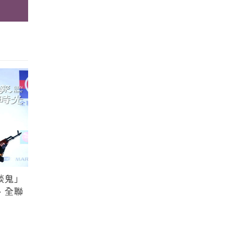
談鬼」
、全聯