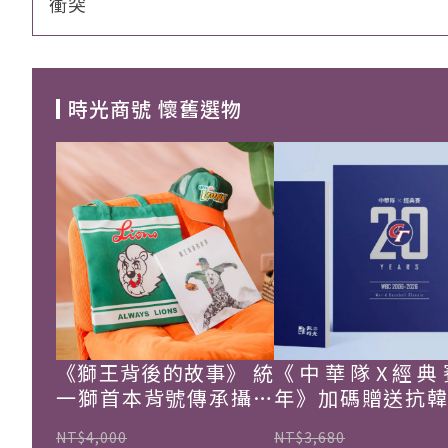
衝突
時光商號 懷舊選物
《獅王背後的故事》 統
《中華隊X經典
一獅首本背號傳承攝影
年》加碼贈送抗
集
珍藏戰報！
NT$4,000
NT$3,680