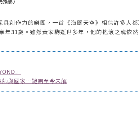
宏光攝影）
是深具創作力的樂團，一首《海闊天空》相信許多人都
，享年31歲。雖然黃家駒逝世多年，他的搖滾之魂依
OND」
恩師與國家…謎團至今未解