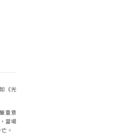
，如《光
生嚴重意
，當場
身亡。