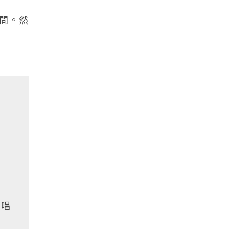
問。然
主唱