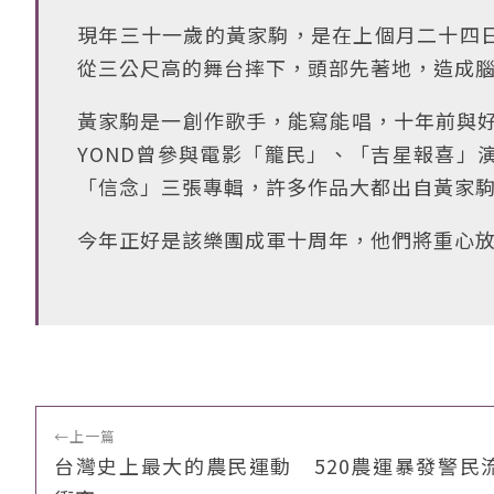
現年三十一歲的黃家駒，是在上個月二十四
從三公尺高的舞台摔下，頭部先著地，造成
黃家駒是一創作歌手，能寫能唱，十年前與好
YOND曾參與電影「籠民」、「吉星報喜」
「信念」三張專輯，許多作品大都出自黃家
今年正好是該樂團成軍十周年，他們將重心
←
上一篇
台灣史上最大的農民運動 520農運暴發警民