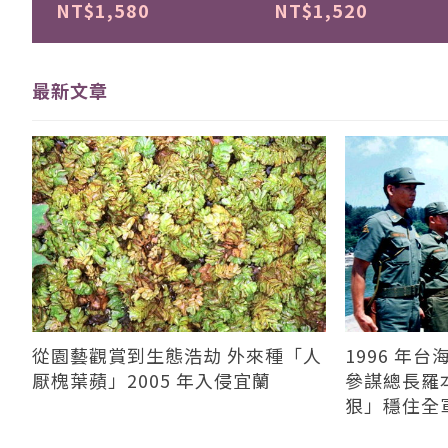
NT$1,580
NT$1,520
最新文章
從園藝觀賞到生態浩劫 外來種「人
1996 年
厭槐葉蘋」2005 年入侵宜蘭
參謀總長羅
狠」穩住全