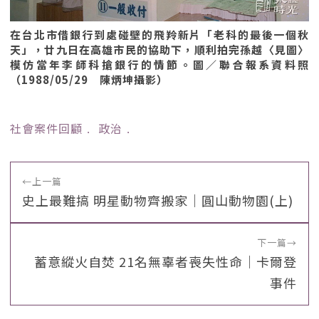
在台北市借銀行到處碰壁的飛羚新片「老科的最後一個秋
天」，廿九日在高雄市民的協助下，順利拍完孫越〈見圖〉
模仿當年李師科搶銀行的情節。圖／聯合報系資料照
（1988/05/29 陳炳坤攝影）
社會案件回顧
﹒
政治
﹒
←
上一篇
史上最難搞 明星動物齊搬家｜圓山動物園(上)
下一篇
→
蓄意縱火自焚 21名無辜者喪失性命｜卡爾登
事件