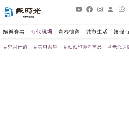
娛樂賽事
時代現場
青春懷舊
城市生活
讀報
＃鬼月行銷
＃美琪樂皂
＃點點印聯名商品
＃老派運