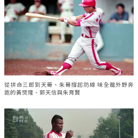
從拼命三郎到天哥、朱哥撐起防線 味全龍外野奔
跑的黃煚隆、郭天信與朱育賢