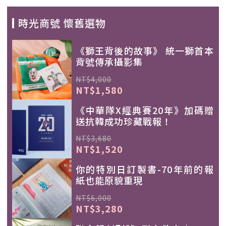
時光商號 懷舊選物
《獅王背後的故事》 統一獅首本
背號傳承攝影集
NT$4,000
NT$1,580
《中華隊X經典賽20年》加碼贈
送抗韓成功珍藏戰報！
NT$3,680
NT$1,520
你的特別日訂製書-70年前的報
紙也能原貌重現
NT$6,000
NT$3,280