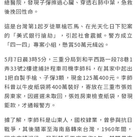
總醫院，發現子彈擦過心臟、穿透右肺中葉，急救
後挽回性命。
這是台灣第1起歹徒單槍匹馬、在光天化日下犯案
的「美式銀行搶劫」，引起社會震撼。警方成立
「四一四」專案小組，懸賞50萬元緝凶。
5月7日晨3時5分，三重分局到和平西路一段78巷1
弄33號2樓逮捕計程車司機李師科，在其家中起出
1把自製手槍、子彈3顆，現金125萬400元。李師
科曾以牛皮紙袋將400萬裝好，寄放在三重市張姓
房東家，因遲遲未取回，張姓房東檢查紙袋，發現
鉅款，才通報警方。
據了解，李師科是山東人，國校肄業，曾參與抗日
戰爭，其後隨軍至海南島轉來台灣，1960年間，