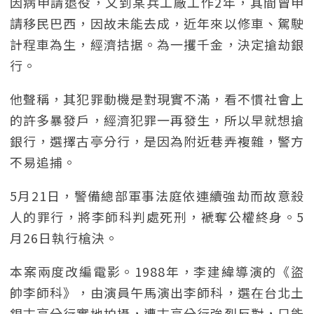
因病申請退役，又到某兵工廠工作2年，其間曾申
請移民巴西，因故未能去成，近年來以修車、駕駛
計程車為生，經濟拮据。為一攫千金，決定搶劫銀
行。
他聲稱，其犯罪動機是對現實不滿，看不慣社會上
的許多暴發戶，經濟犯罪一再發生，所以早就想搶
銀行，選擇古亭分行，是因為附近巷弄複雜，警方
不易追捕。
5月21日，警備總部軍事法庭依連續強劫而故意殺
人的罪行，將李師科判處死刑，褫奪公權終身。5
月26日執行槍決。
本案兩度改編電影。1988年，李建緯導演的《盜
帥李師科》，由演員午馬演出李師科，選在台北土
銀古亭分行實地拍攝，遭古亭分行強烈反對，只能