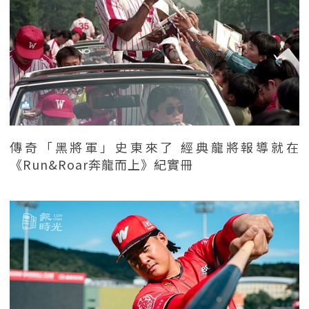
傳奇「黑將軍」史東來了 經典龍將報導就在
《Run&Roar奔龍而上》紀實冊