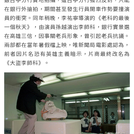
在銀行外搶拍，期間甚至發生行員開車作勢要撞演
員的衝突。同年稍晚，李祐寧導演的《老科的最後
一個秋天》，由演員孫越演出李師科，銀行實景選
在高雄三信，因事關老兵形象，曾引起老兵抗議。
兩部都在當年暑假檔上映，唯新聞局電影處認為，
前者因片名恐有英雄主義暗示，片商最終改名為
《大盜李師科》。