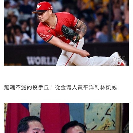
龍魂不滅的投手丘！從金臂人黃平洋到林凱威