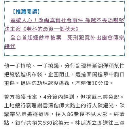
【推薦閱讀】
震撼人心！改編真實社會事件 孫越不畏恐嚇堅
決主演《老科的最後一個秋天》
全台首起運鈔車搶案 死刑犯竟外出幽會傳宗
接代
他一手持槍、一手搶錢，分行副理林延湖佯稱幫忙
把錢裝進帆布袋，企圖阻止，遭搶匪開槍擊中胸口
重傷。搶匪洗劫現款後逃逸，歷時僅10分鐘。
警方接獲報案，4分鐘內趕到，但搶匪已經兔脫。
土地銀行襄理謝雲濤偕師大路上的行人陳耀光、陳
耀宗兄弟追逐搶匪，拐入86巷後不見人影。經清
點，銀行共損失530餘萬元。林延湖立即送往三軍