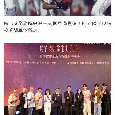
轟出味全龍隊史第一支再見滿貫砲！kimi陳金茂精
彩瞬間至今難忘