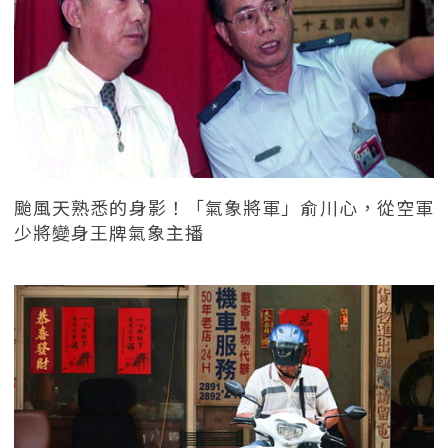
颱風天熟悉的身影！「氣象將軍」俞川心，從空軍
少將變身王牌氣象主播