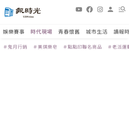
娛樂賽事
時代現場
青春懷舊
城市生活
讀報
＃鬼月行銷
＃美琪樂皂
＃點點印聯名商品
＃老派運