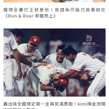
龍隊全壘打王就是他！見證兩代強打故事就在
《Run & Roar 奔龍而上》
轟出味全龍隊史第一支再見滿貫砲！kimi陳金茂精