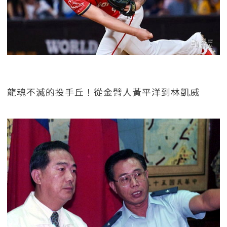
龍魂不滅的投手丘！從金臂人黃平洋到林凱威