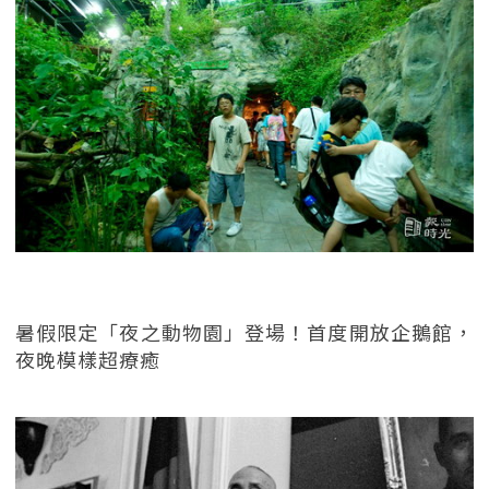
暑假限定「夜之動物園」登場！首度開放企鵝館，
夜晚模樣超療癒