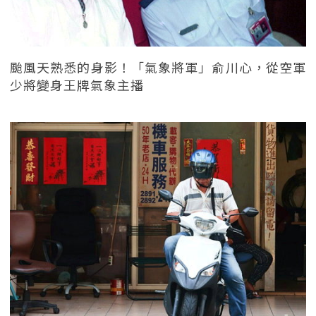
颱風天熟悉的身影！「氣象將軍」俞川心，從空軍
少將變身王牌氣象主播