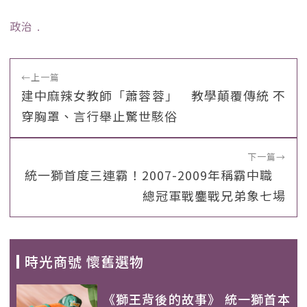
政治
﹒
←
上一篇
建中麻辣女教師「蕭蓉蓉」 教學顛覆傳統 不
穿胸罩、言行舉止驚世駭俗
下一篇
→
統一獅首度三連霸！2007-2009年稱霸中職
總冠軍戰鏖戰兄弟象七場
時光商號 懷舊選物
《獅王背後的故事》 統一獅首本