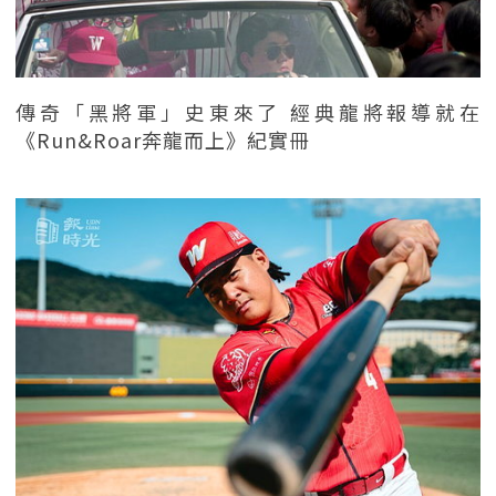
傳奇「黑將軍」史東來了 經典龍將報導就在
《Run&Roar奔龍而上》紀實冊