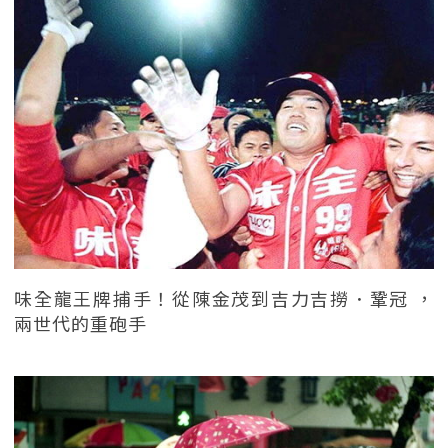
味全龍王牌捕手！從陳金茂到吉力吉撈．鞏冠 ，
兩世代的重砲手