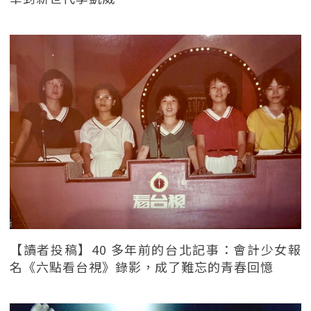
【讀者投稿】40 多年前的台北記事：會計少女報
名《六點看台視》錄影，成了難忘的青春回憶