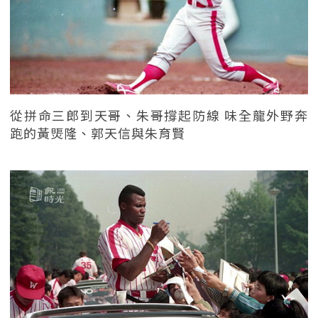
從拼命三郎到天哥、朱哥撐起防線 味全龍外野奔
跑的黃煚隆、郭天信與朱育賢