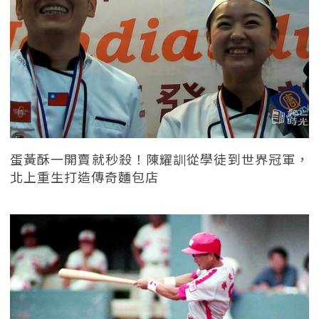
蛋黃酥一開賣就秒殺！陳耀訓從學徒到世界冠軍，
北上重生打造傳奇麵包店