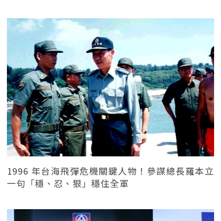
1996 年台海飛彈危機關鍵人物！參謀總長羅本立
一句「穩、忍、狠」穩住全軍