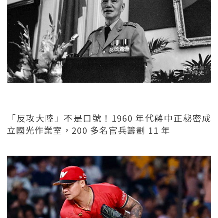
「反攻大陸」不是口號！1960 年代蔣中正秘密成
立國光作業室，200 多名官兵籌劃 11 年