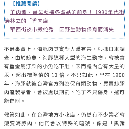
【推薦閱讀】
羊肉爐、薑母鴨補冬聖品的前身！ 1980年代街
邊林立的「香肉店」
華西街夜市殺蛇秀 因野生動物保育而消失
不過事實上，海豚肉其實對人體有害，根據日本調
查，由於鯨魚、海豚這種大型的海生動物，會被含
有重金屬汙染的小魚吃下肚，因而體內含有大量的
汞，超出標準值的 10 倍。不只如此，早在 1990
年，海豚就被台灣官方列為保育類動物，買賣鯨豚
肉產製品者，會被處以刑罰。吃了不只傷身，還可
能傷財。
儘管如此，在台灣地方小吃店，仍然有不少業者會
販賣海豚肉，他們會以特殊的暗號，像是「黑豬