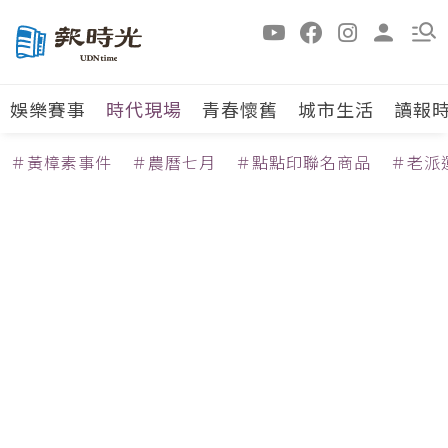
娛樂賽事
時代現場
青春懷舊
城市生活
讀報
＃黃樟素事件
＃農曆七月
＃點點印聯名商品
＃老派