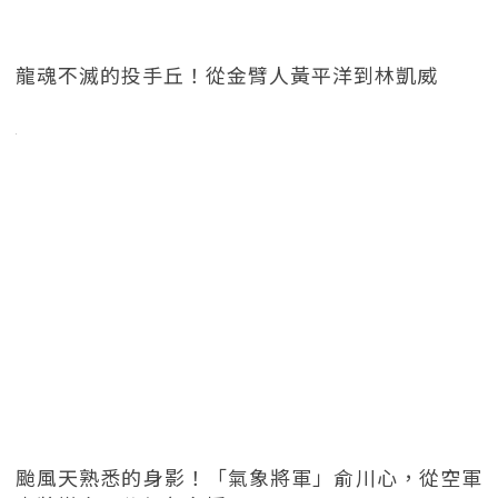
龍魂不滅的投手丘！從金臂人黃平洋到林凱威
颱風天熟悉的身影！「氣象將軍」俞川心，從空軍