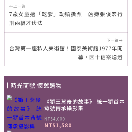
←
上一篇
7歲女童遭「乾爹」勒贖撕票 凶嫌張俊宏行
刑兩槍才伏法
下一篇
→
台灣第一座私人美術館！國泰美術館1977年開
幕，因十信案熄燈
時光商號 懷舊選物
《獅王背後的故事》 統一獅首本
背號傳承攝影集
NT$4,000
NT$1,580