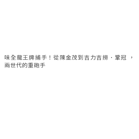
味全龍王牌捕手！從陳金茂到吉力吉撈．鞏冠 ，
兩世代的重砲手