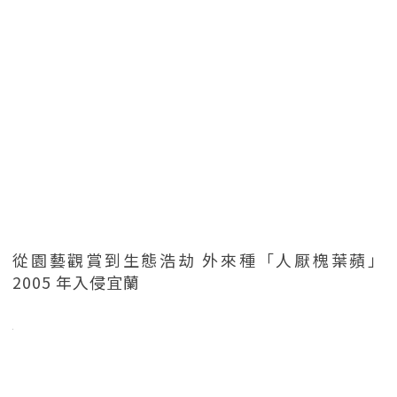
從園藝觀賞到生態浩劫 外來種「人厭槐葉蘋」
2005 年入侵宜蘭