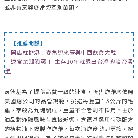
並非有意與麥當勞互別苗頭。
【推薦閱讀】
開店就擠爆！麥當勞來臺與中西飲食大戰
速食業殺戮戰！ 生存10年就退出台灣的哈帝漢
堡
肯德基為了提供品質一致的速食，所售炸雞均依照
美國總公司的品管規範，挑選每隻重1.5公斤的毛
雞，宰殺為九塊製成，重量不合者則不採用。由於
油品對炸雞風味有直接影響，肯德基選用特殊配方
的植物油下鍋製作炸雞，每次油炸後隨即更換，絕
不使用回鍋油。為了讓消費者每次都能吃到炸雞的