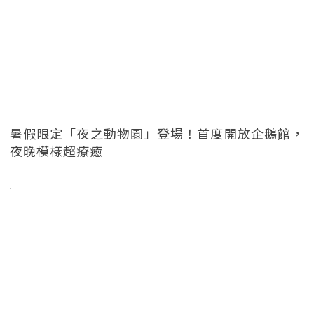
暑假限定「夜之動物園」登場！首度開放企鵝館，
夜晚模樣超療癒