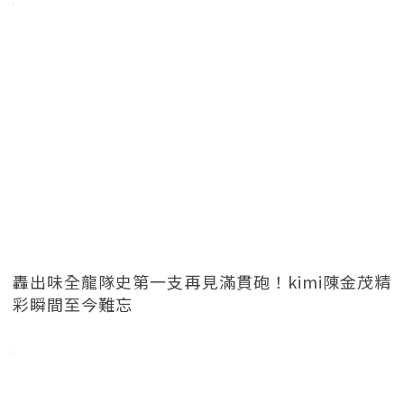
轟出味全龍隊史第一支再見滿貫砲！kimi陳金茂精
彩瞬間至今難忘