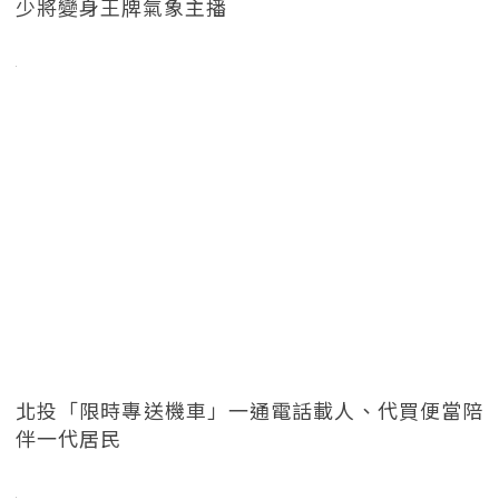
少將變身王牌氣象主播
北投「限時專送機車」一通電話載人、代買便當陪
伴一代居民