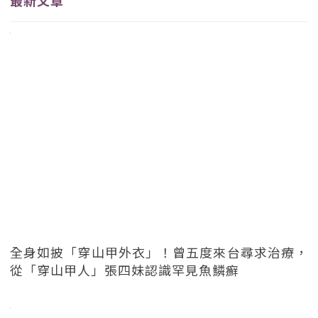
最新文章
全身如披「穿山甲外衣」！曾五度來台尋求治療，
從「穿山甲人」張四妹認識罕見魚鱗癬