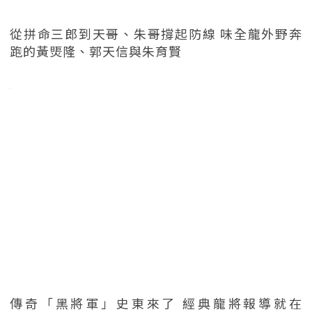
從拼命三郎到天哥、朱哥撐起防線 味全龍外野奔
跑的黃煚隆、郭天信與朱育賢
傳奇「黑將軍」史東來了 經典龍將報導就在