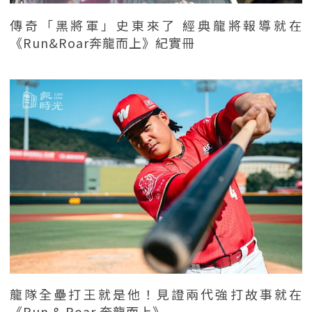
傳奇「黑將軍」史東來了 經典龍將報導就在
《Run&Roar奔龍而上》紀實冊
龍隊全壘打王就是他！見證兩代強打故事就在
《Run & Roar 奔龍而上》