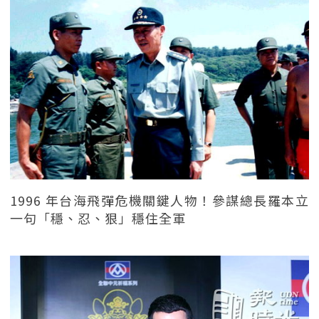
1996 年台海飛彈危機關鍵人物！參謀總長羅本立
一句「穩、忍、狠」穩住全軍