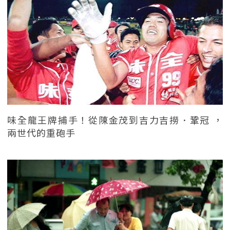
味全龍王牌捕手！從陳金茂到吉力吉撈．鞏冠 ，
兩世代的重砲手