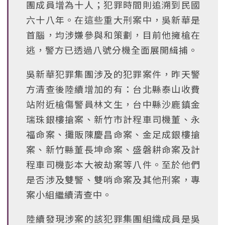
團成員增為十人；犯罪時間則追溯到民國
六十八年。在這些重大刑案中，吳新華是
首腦，均涉嫌參與和策劃，目前他擁槍在
逃，警方已透過八號分機全面展開緝捕。
吳新華犯罪集團涉及的犯罪案件，昨天警
方清查後陸續增加的有：台北縣泰山收費
站附近槍傷警員林文生，台中縣沙鹿鎮金
瑞珠銀樓搶案、新竹市計程車司機董、永
福命案、攤販陳慶昌命案、金足成銀樓搶
案、新竹縣董長坤命案、盛磐耕命案及計
程車司機彭本大被劫案等八件。至於他們
是否涉及雙警、雙哨命案及其他刑案，專
案小組繼續清查中。
陸續發現涉案的該犯罪集團組織成員是吳