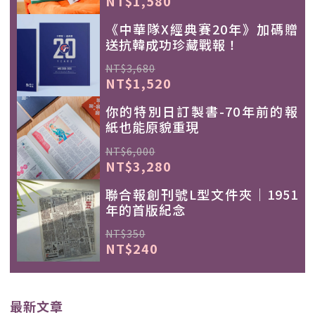
NT$1,580
《中華隊X經典賽20年》加碼贈
送抗韓成功珍藏戰報！
NT$3,680
NT$1,520
你的特別日訂製書-70年前的報
紙也能原貌重現
NT$6,000
NT$3,280
聯合報創刊號L型文件夾｜1951
年的首版紀念
NT$350
NT$240
最新文章