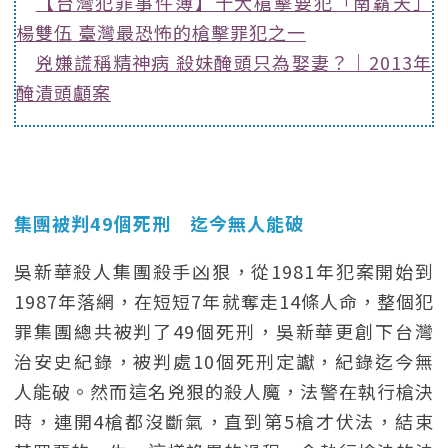
【台灣犯罪事件簿】十大槍擊要犯「南霸天」
楊雙伍 臺灣最恐怖的槍擊罪犯之一
兇嫌謊稱精神病 殺妹醃頭只為娶妻？｜2013年
醃漬頭顱案
集團被判49個死刑 迄今無人能破
吳新華殺人集團殺手凶狠，從1981年犯案開始到
1987年落網，在短短7年就奪走14條人命，整個犯
罪集團總共被判了49個死刑，吳新華更創下台灣
治安史紀錄，被判處10個死刑定讞，紀錄迄今無
人能破。然而這名兇狠的殺人魔，法警在執行槍決
時，連開4槍都沒斷氣，直到第5槍才伏法，結束