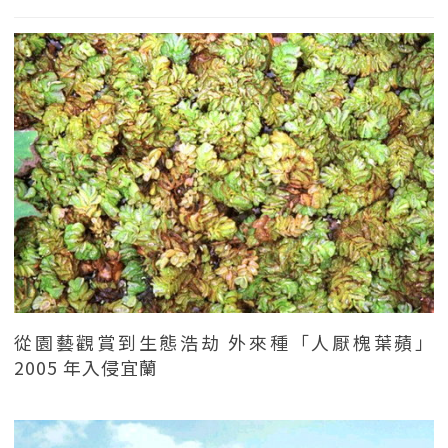
從園藝觀賞到生態浩劫 外來種「人厭槐葉蘋」
2005 年入侵宜蘭