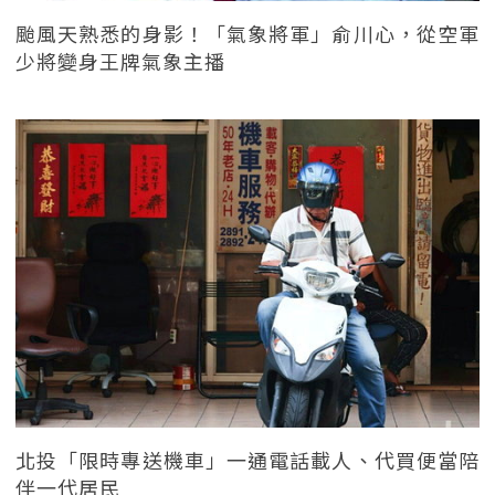
颱風天熟悉的身影！「氣象將軍」俞川心，從空軍
少將變身王牌氣象主播
北投「限時專送機車」一通電話載人、代買便當陪
伴一代居民