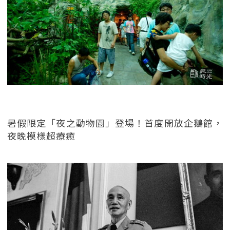
暑假限定「夜之動物園」登場！首度開放企鵝館，
夜晚模樣超療癒