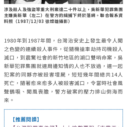
涉及殺人及強盜等重大刑案達二十件以上，吳新華犯罪集團
主嫌吳新華（左二）在警方的緝捕下終於落網。聯合報系資
料照（1987/12/03 徐燦雄攝影）
1980年到1987年間，台灣治安史上發生最令人聞
之色變的連續殺人事件，從隨機搶車劫持司機殺人
滅口，到震驚社會的新竹地區的湖口雙哨命案，吳
新華犯罪集團就連周邊知情的人也不放過，連一起
犯案的同夥亦被殺害埋屍，短短幾年間總共14人
死亡，隨著愈來愈多人被殺害滅口，令當時社會風
聲鶴唳、聞風喪膽，警方破案的壓力排山倒海而
來。
【推薦閱讀】