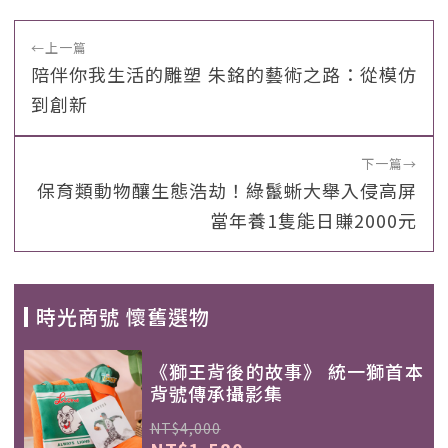
←
上一篇
陪伴你我生活的雕塑 朱銘的藝術之路：從模仿
到創新
下一篇
→
保育類動物釀生態浩劫！綠鬣蜥大舉入侵高屏
當年養1隻能日賺2000元
時光商號 懷舊選物
《獅王背後的故事》 統一獅首本
背號傳承攝影集
NT$4,000