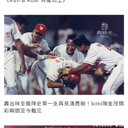
轟出味全龍隊史第一支再見滿貫砲！kimi陳金茂精
彩瞬間至今難忘