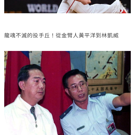
龍魂不滅的投手丘！從金臂人黃平洋到林凱威