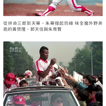
從拼命三郎到天哥、朱哥撐起防線 味全龍外野奔
跑的黃煚隆、郭天信與朱育賢