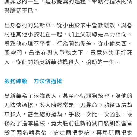
其罪惡的一生，這樣詭異的過程，令執行槍決的法
警膽寒不已。
出身眷村的吳新華，從小由於家中管教鬆散，與眷
村裡其他小孩混在一起，加上父親總是暴力相向，
導致他心理不平衡，行為開始偏差，從小偷東西、
闖空門，最後在與人爭執之下，竟意外失手打死
人，從此開始吳新華隨機殺人、搶劫的一生。
殺狗練膽 刀法快過槍
吳新華為了練膽殺人，甚至不惜殺狗練習，讓他的
刀法快過槍，殺人時經常是一刀斃命。隨後四處劫
車殺人，甚至結夥搶劫，手段一次比一次凶狠，最
後為了搶奪槍枝，竟大膽前往新竹湖口裝訓部營區
殺了兩名哨兵後，搶走兩把步槍，再用這兩把步