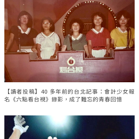
【讀者投稿】40 多年前的台北記事：會計少女報
名《六點看台視》錄影，成了難忘的青春回憶