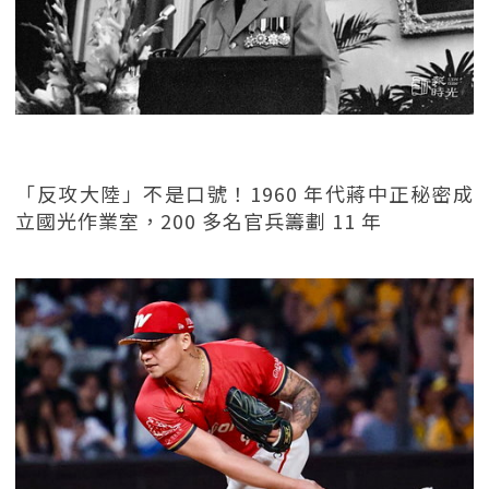
「反攻大陸」不是口號！1960 年代蔣中正秘密成
立國光作業室，200 多名官兵籌劃 11 年