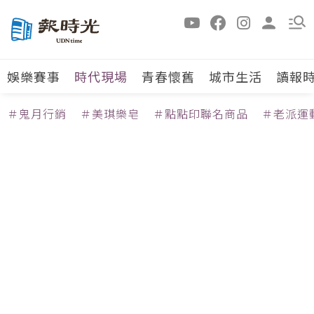
娛樂賽事
時代現場
青春懷舊
城市生活
讀報
＃鬼月行銷
＃美琪樂皂
＃點點印聯名商品
＃老派運