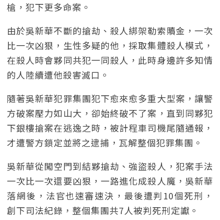
槍，犯下更多命案。
由於吳新華不斷的搶劫、殺人綁架勒索贖金，一次
比一次凶狠，生性多疑的他，採取集體殺人模式，
在殺人時會夥同共犯一同殺人，此時身邊許多知情
的人陸續遭他殺害滅口。
隨著吳新華犯罪集團犯下愈來愈多重大型案，讓警
方破案壓力如山大，卻始終破不了案，直到同夥犯
下銀樓搶案在逃逸之時，被計程車司機尾隨通報，
才遭警方鎖定並將之逮捕，瓦解整個犯罪集團。
吳新華從闖空門到結夥搶劫、強盜殺人，犯案手法
一次比一次還要凶狠，一路進化成殺人魔，吳新華
落網後，法官也速審速決，最後遭判10個死刑，
創下司法紀錄，整個集團共7人被判死刑定讞。