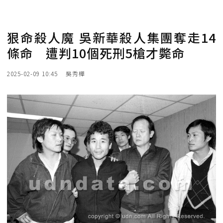
狠命殺人魔 吳新華殺人集團奪走14
條命 遭判10個死刑5槍才斃命
2025-02-09 10:45
吳秀樺