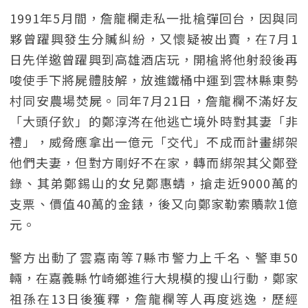
1991年5月間，詹龍欄走私一批槍彈回台，因與同
夥曾躍興發生分贓糾紛，又懷疑被出賣，在7月1
日先佯邀曾躍興到高雄酒店玩，開槍將他射殺後再
唆使手下將屍體肢解，放進鐵桶中運到雲林縣東勢
村同安農場焚屍。同年7月21日，詹龍欄不滿好友
「大頭仔欽」的鄭淳涔在他逃亡境外時對其妻「非
禮」，威脅應拿出一億元「交代」不成而計畫綁架
他們夫妻，但對方剛好不在家，轉而綁架其父鄭登
錄、其弟鄭錫山的女兒鄭惠蜻，搶走近9000萬的
支票、價值40萬的金錶，後又向鄭家勒索贖款1億
元。
警方出動了雲嘉南等7縣市警力上千名、警車50
輛，在嘉義縣竹崎鄉進行大規模的搜山行動，鄭家
祖孫在13日後獲釋，詹龍欄等人再度逃逸，歷經