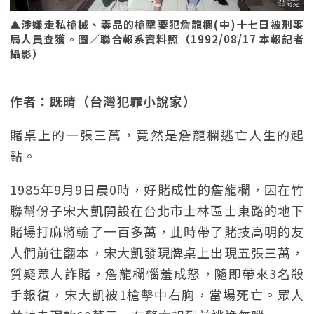
▲涉嫌走私槍械、毒品的槍擊要犯詹龍欄(中)十七日被刑事
局人員查獲。圖／聯合報系資料照（1992/08/17 本報記者
攝影）
作者：既晴（台灣犯罪小說家）
賭桌上的一張三萬，竟然是詹龍欄逃亡人生的起
點。
1985年9月9日晨0時，好賭成性的詹龍欄，因在竹
聯幫份子宋大凱開設在台北市士林區士東路的地下
賭場打麻將輸了一百多萬，此時帶了賭技高明的友
人們前往翻本，宋大凱發現牌桌上出現五張三萬，
質疑眾人詐賭，詹龍欄惱羞成怒，隨即帶來3名殺
手報復，宋大凱被1槍擊中右胸，當場死亡。眾人