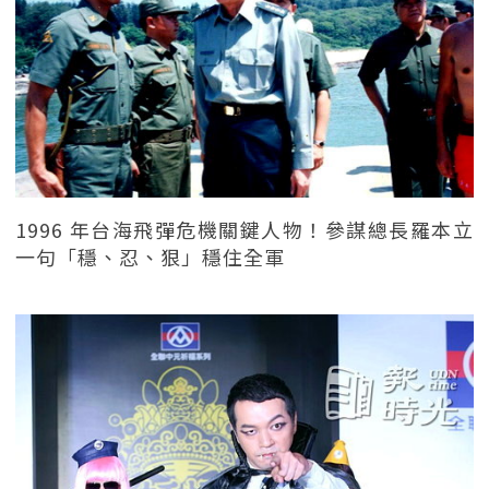
1996 年台海飛彈危機關鍵人物！參謀總長羅本立
一句「穩、忍、狠」穩住全軍