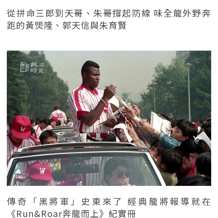
從拼命三郎到天哥、朱哥撐起防線 味全龍外野奔
跑的黃煚隆、郭天信與朱育賢
傳奇「黑將軍」史東來了 經典龍將報導就在
《Run&Roar奔龍而上》紀實冊