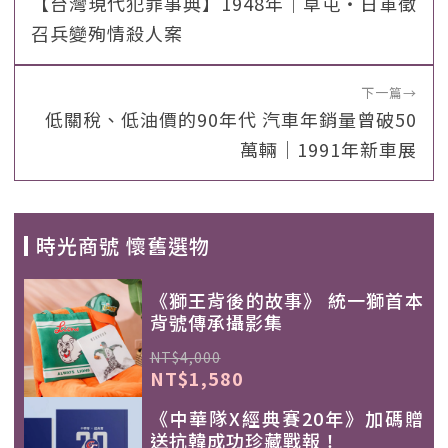
【台灣現代犯罪事典】1948年｜草屯‧日軍徵
召兵變殉情殺人案
下一篇
→
低關稅、低油價的90年代 汽車年銷量曾破50
萬輛｜1991年新車展
時光商號 懷舊選物
《獅王背後的故事》 統一獅首本
背號傳承攝影集
NT$4,000
NT$1,580
《中華隊X經典賽20年》加碼贈
送抗韓成功珍藏戰報！