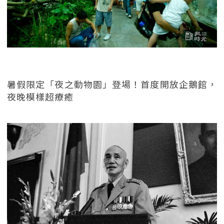
暑假限定「夜之動物園」登場！首度開放企鵝館，
夜晚模樣超療癒