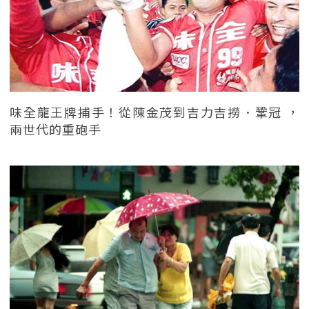
味全龍王牌捕手！從陳金茂到吉力吉撈．鞏冠 ，
兩世代的重砲手