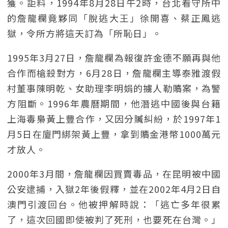
獲。詎料，1994年8月28日午2時，台北看守所中
的詹龍欄竟夥同「脫逃大王」徐開喜、蔡正鳳逃
獄，令所方將這天訂為「所恥日」。
1995年3月27日，詹龍欄為報復許金德不願再與他
合作而槍殺對方，6月28日，詹龍欄主導泰雅渡假
村董事陳明乾、女助理李明娟的擄人勒贖案，為警
方阻斷。1996年農曆期間，他潛逃中國後與台籍
上海毒梟黃上豐合作，又因分贓糾紛，於1997年1
月5日在廈門綁架黃上豐，拿到贖金港幣1000萬元
才放人。
2000年3月間，詹龍欄因買賣毒品，在昆明被中國
公安逮捕，入獄2年後假釋，並在2002年4月2日自
澳門引渡回台。他被押解時說：「逃亡多年很累
了，這次回國即使被判了死刑，也要死在台灣。」