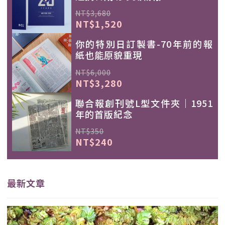
NT$3,680
NT$1,520
你的特別日訂製書-70年前的報
紙也能原貌重現
NT$6,000
NT$3,280
聯合報創刊號L型文件夾｜1951
年的首版紀念
NT$350
NT$240
最新文章