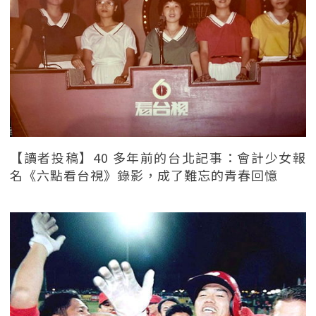
【讀者投稿】40 多年前的台北記事：會計少女報
名《六點看台視》錄影，成了難忘的青春回憶