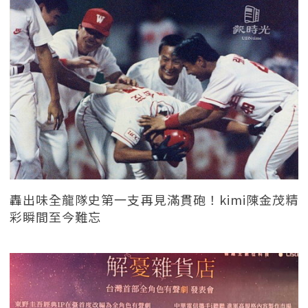
轟出味全龍隊史第一支再見滿貫砲！kimi陳金茂精
彩瞬間至今難忘