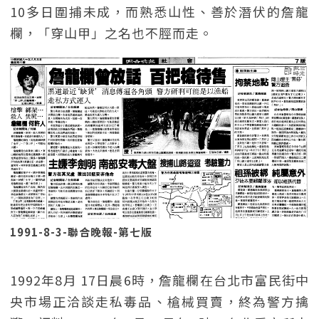
10多日圍捕未成，而熟悉山性、善於潛伏的詹龍
欄，「穿山甲」之名也不脛而走。
1991-8-3-聯合晚報-第七版
1992年8月 17日晨6時，詹龍欄在台北市富民街中
央市場正洽談走私毒品、槍械買賣，終為警方擒