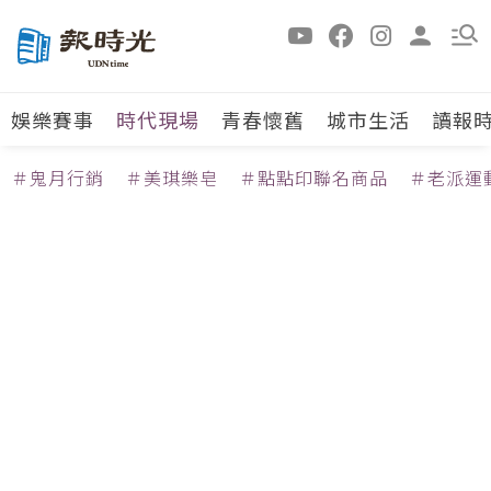
娛樂賽事
時代現場
青春懷舊
城市生活
讀報
＃鬼月行銷
＃美琪樂皂
＃點點印聯名商品
＃老派運