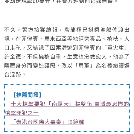
並劫走現款60萬元，在警方趕到前逃逸無蹤。
不久，警方接獲線報，詹龍欄已搭乘漁船偷渡出
境，在菲律賓、馬來西亞等地經營毒品、槍枝、人
口走私，又結識了因案潛逃到菲律賓的「軍火庫」
許金德，不但擁槍自重，生意也愈做愈大。他為了
隱匿身分而變造護照，改以「周董」為名義繼續返
台混跡。
【推薦閱讀】
十大槍擊要犯「南霸天」楊雙伍 臺灣最恐怖的
槍擊罪犯之一
「泰港台國際大毒梟」張鏡輝