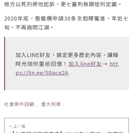
檢方以死刑將他起訴，更七審判無期徒刑定讞。
2020年底，詹龍欄申請30多次假釋獲准，年近七
旬，不再過問江湖。
加入LINE好友，鎖定更多歷史內容，讓報
時光陪你重拾回憶！
加入line好友
→
htt
ps://lin.ee/S0acq2A
社會案件回顧
﹒
重大刑案
﹒
←
上一篇