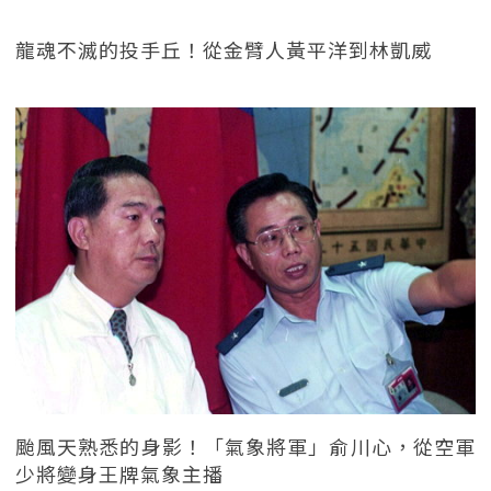
龍魂不滅的投手丘！從金臂人黃平洋到林凱威
颱風天熟悉的身影！「氣象將軍」俞川心，從空軍
少將變身王牌氣象主播