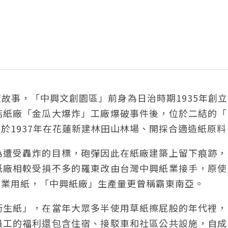
故事，「中興文創園區」前身為日治時期1935年創
結紙廠「金瓜大爆炸」工廠爆破事件後，位於二結的「
於1937年在花蓮新建林田山林場、開採合適造紙原料
為遭受轟炸的目標，砲彈因此在紙廠建築上留下痕跡，
紙廠相較受損不多的羅東改由台灣中興紙業接手，原使
工業用紙，「中興紙廠」生產量更曾稱霸東南亞。
衛生紙」，在當年大眾多半使用草紙擦屁股的年代裡，
員工的福利還包含住宿、接駁車和社區公共設施，自成