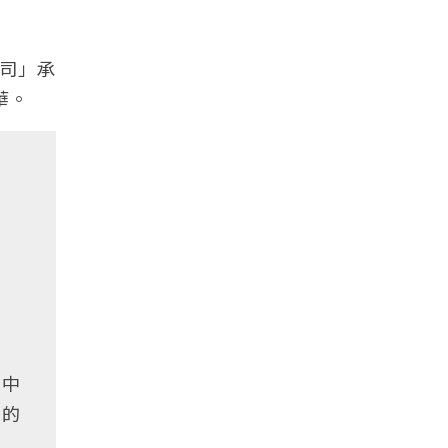
司」承
華。
的中
區的