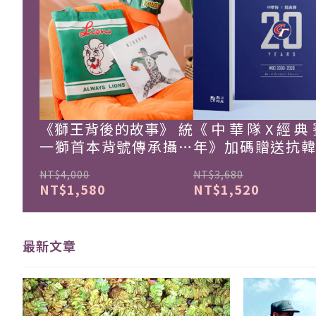
《獅王背後的故事》 統
《中華隊X經典
一獅首本背號傳承攝影
年》加碼贈送抗
集
珍藏戰報！
NT$4,000
NT$3,680
NT$1,580
NT$1,520
最新文章