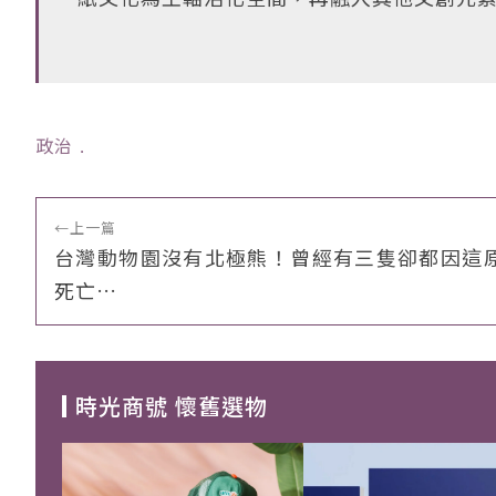
政治
﹒
←
上一篇
台灣動物園沒有北極熊！曾經有三隻卻都因這
死亡…
時光商號 懷舊選物