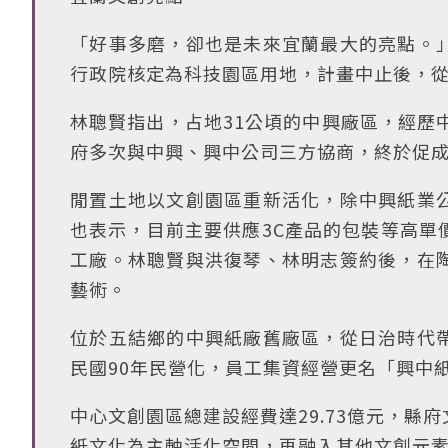
「好事多磨，卻也是未來宜蘭最大的亮點。
行政院核定為科技園區用地，計畫中止後，
林聰賢指出，占地31公頃的中興廠區，經歷
府多次與中興、興中公司三方協商，終於促
閒置土地以文創園區重新活化，除中興紙業
也表示，目前主要供應3C產品的包裝等高單
工廠。林聰賢與洪復琴、林明志簽約後，在
藝術。
位於五結鄉的中興紙廠舊廠區，從日治時代
民國90年民營化，員工集資經營更名「興中紙
中心文創園區總建設經費達29.73億元，
紙文化為主軸活化空間，再融入其他文創元