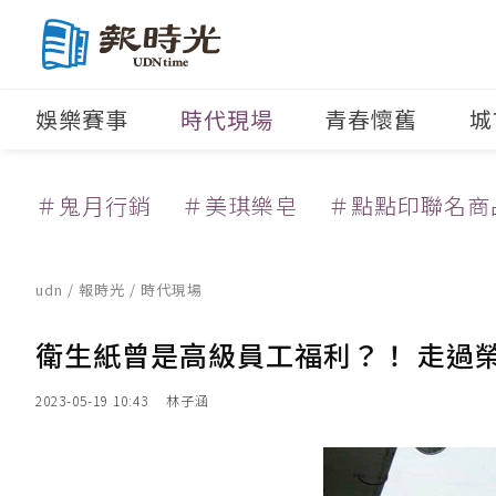
娛樂賽事
時代現場
青春懷舊
城
＃鬼月行銷
＃美琪樂皂
＃點點印聯名商
udn
/
報時光
/
時代現場
衛生紙曾是高級員工福利？！ 走過
2023-05-19 10:43
林子涵