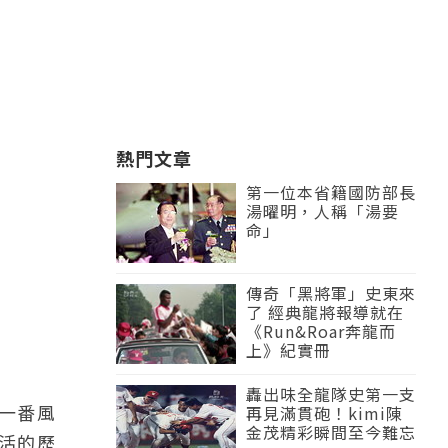
熱門文章
第一位本省籍國防部長
湯曜明，人稱「湯要
命」
傳奇「黑將軍」史東來
了 經典龍將報導就在
《Run&Roar奔龍而
上》紀實冊
轟出味全龍隊史第一支
一番風
再見滿貫砲！kimi陳
金茂精彩瞬間至今難忘
活的歷