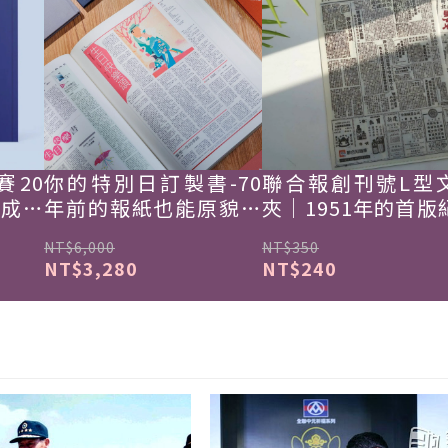
賽20
你的特別日訂製書-70
聯合報創刊號L型
韓成功
年前的報紙也能原貌重
夾｜1951年的首版
現
NT$6,000
NT$350
NT$3,280
NT$240