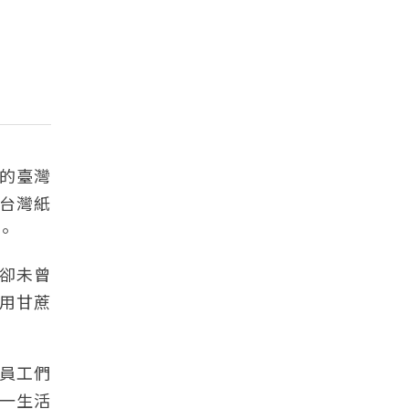
立的臺灣
台灣紙
。
卻未曾
用甘蔗
員工們
一生活