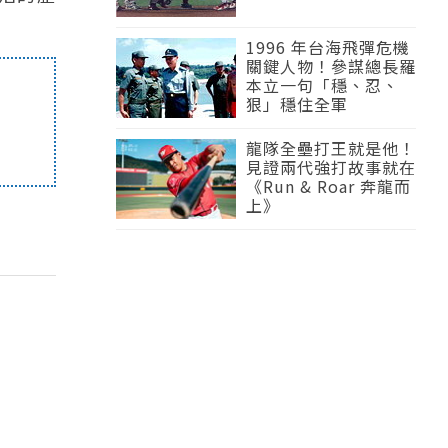
1996 年台海飛彈危機
關鍵人物！參謀總長羅
本立一句「穩、忍、
狠」穩住全軍
龍隊全壘打王就是他！
見證兩代強打故事就在
《Run & Roar 奔龍而
上》