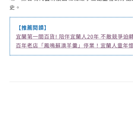
史。
【推薦閱讀】
宜蘭第一間百貨! 陪伴宜蘭人20年 不敵競爭迫
百年老店「鳳鳴蘇澳羊羹」停業！宜蘭人童年