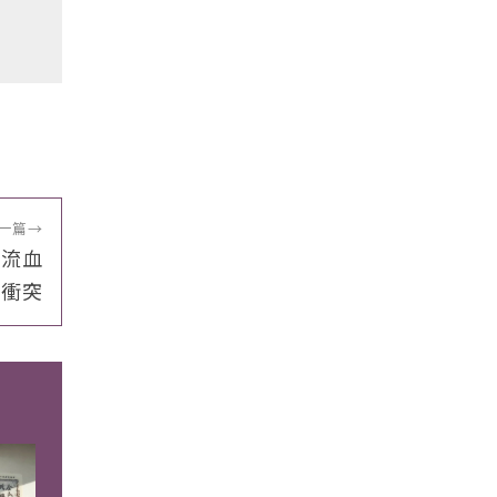
一篇
→
民流血
衝突