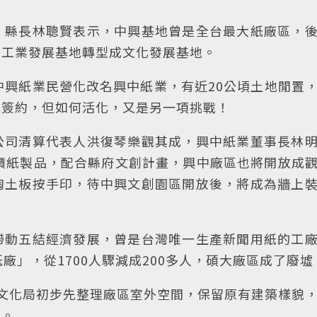
」縣長林聰賢表示，中興基地曾是全台最大紙廠區，
從工業發展基地轉型成文化發展基地。
中興紙業民營化改名興中紙業，有近20公頃土地閒置
成簽約，但如何活化，又是另一項挑戰！
公司清算代表人洪復琴樂觀其成，興中紙業董事長林
價紙製品，配合縣府文創計畫，興中廠區也將開放成
陶土板按手印，待中興文創園區開放後，將成為牆上
帶動五結經濟發展，曾是台灣唯一生產新聞用紙的工
廠」，從1700人驟減成200多人，碩大廠區成了廢墟
縣府文化局初步先整理廠區室外空間，保留原有建築樣貌
素。