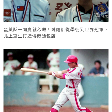
蛋黃酥一開賣就秒殺！陳耀訓從學徒到世界冠軍，
北上重生打造傳奇麵包店