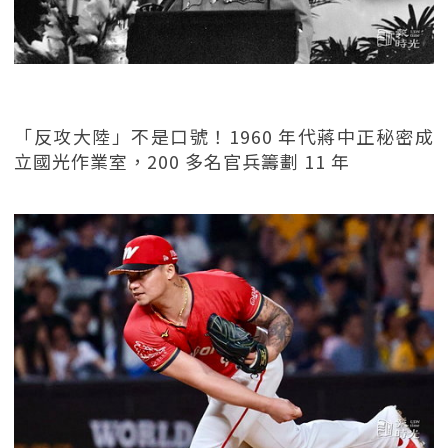
「反攻大陸」不是口號！1960 年代蔣中正秘密成
立國光作業室，200 多名官兵籌劃 11 年