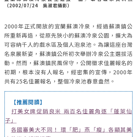
（2002/07/24 吳淑君攝影）
2000年正式開放的宜蘭蘇澳冷泉，經過蘇澳鎮公
所重新再造，從原先狹小的蘇澳冷泉公園，擴大為
可容納千人的戲水區及個人泡泉池。為讓這座台灣
名泉展新姿，蘇澳鎮公所初次舉辦冷泉公主選拔活
動。然而，蘇澳鎮民風保守，公開徵求佳麗報名的
初期，根本沒有人報名，經密集的宣傳，2000年
共有25名佳麗報名，整個冷泉池春意盎然。
【推薦閱讀】
打美女牌促銷良米 兩百名佳麗角逐「蓬萊仙
子」
各國審美大不同！ 環「肥」燕「瘦」各顯其美