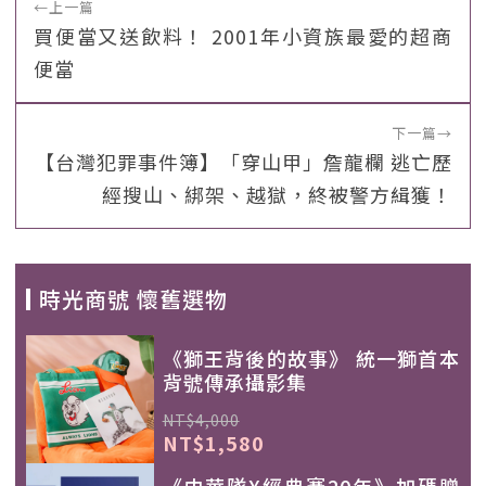
←
上一篇
買便當又送飲料！ 2001年小資族最愛的超商
便當
下一篇
→
【台灣犯罪事件簿】「穿山甲」詹龍欄 逃亡歷
經搜山、綁架、越獄，終被警方緝獲！
時光商號 懷舊選物
《獅王背後的故事》 統一獅首本
背號傳承攝影集
NT$4,000
NT$1,580
《中華隊X經典賽20年》加碼贈