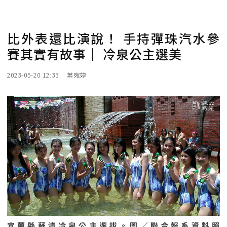
比外表還比演說！ 手持彈珠汽水參
賽其實有故事｜ 冷泉公主選美
2023-05-20 12:33
葉宛婷
宜蘭縣蘇澳冷泉公主選拔。圖／聯合報系資料照