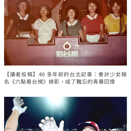
【讀者投稿】40 多年前的台北記事：會計少女報
名《六點看台視》錄影，成了難忘的青春回憶