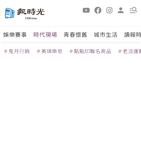
娛樂賽事
時代現場
青春懷舊
城市生活
讀報
＃鬼月行銷
＃美琪樂皂
＃點點印聯名商品
＃老派運