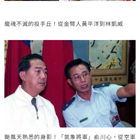
龍魂不滅的投手丘！從金臂人黃平洋到林凱威
颱風天熟悉的身影！「氣象將軍」俞川心，從空軍