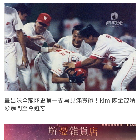
轟出味全龍隊史第一支再見滿貫砲！kimi陳金茂精
彩瞬間至今難忘