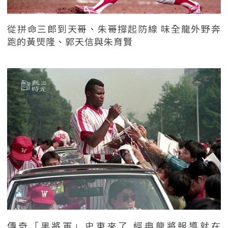
從拼命三郎到天哥、朱哥撐起防線 味全龍外野奔
跑的黃煚隆、郭天信與朱育賢
傳奇「黑將軍」史東來了 經典龍將報導就在