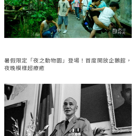
暑假限定「夜之動物園」登場！首度開放企鵝館，
夜晚模樣超療癒