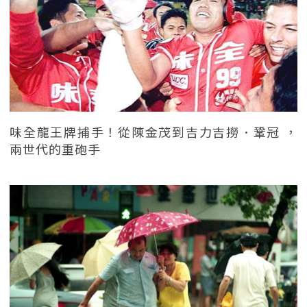
味全龍王牌捕手！從陳金茂到吉力吉撈．鞏冠 ，
兩世代的重砲手