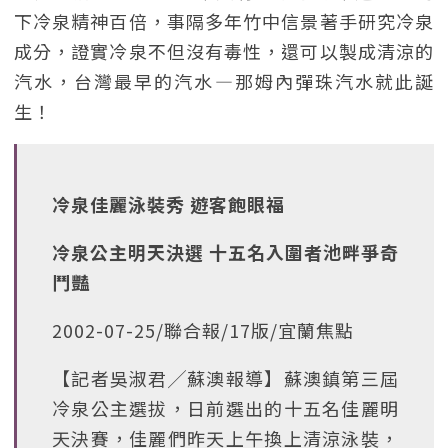
下冷泉精神百倍，事隔多年竹中信景著手研究冷泉
成分，證實冷泉不但沒有毒性，還可以製成清涼的
汽水，台灣最早的汽水—那姆內彈珠汽水就此誕
生！
冷泉佳麗泳裝秀 遊客飽眼福
冷泉公主明天決選 十五名入圍者池畔爭奇
鬥豔
2002-07-25/聯合報/17版/宜蘭焦點
【記者吳淑君╱蘇澳報導】蘇澳鎮第三屆
冷泉公主選拔，日前選出的十五名佳麗明
天決賽，佳麗們昨天上午換上清涼泳裝，