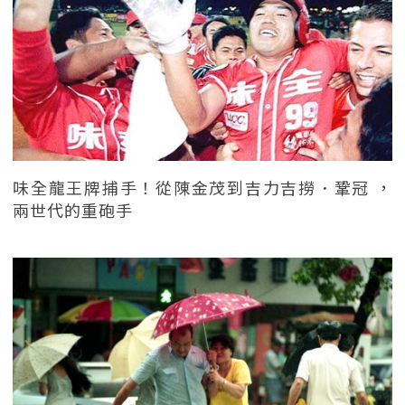
味全龍王牌捕手！從陳金茂到吉力吉撈．鞏冠 ，
兩世代的重砲手