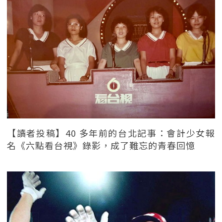
【讀者投稿】40 多年前的台北記事：會計少女報
名《六點看台視》錄影，成了難忘的青春回憶