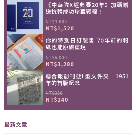
《中華隊X經典賽20年》加碼贈
送抗韓成功珍藏戰報！
NT$3,680
NT$1,520
你的特別日訂製書-70年前的報
紙也能原貌重現
NT$6,000
NT$3,280
聯合報創刊號L型文件夾｜1951
年的首版紀念
NT$350
NT$240
最新文章