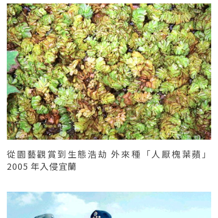
從園藝觀賞到生態浩劫 外來種「人厭槐葉蘋」
2005 年入侵宜蘭