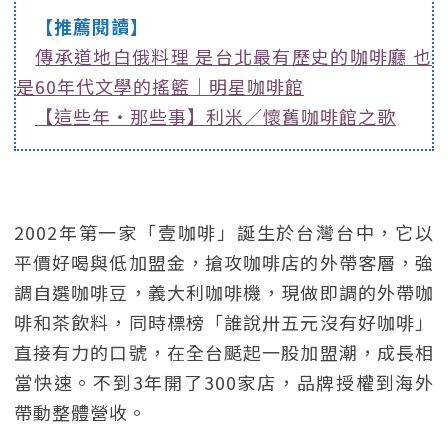
【推薦閱讀】
傳承道地白俄料理 是台北最有歷史的咖啡廳 也
是60年代文學的搖籃｜明星咖啡館
【這些年‧那些事】利米／懷舊咖啡館之歌
2002年第一家「壹咖啡」誕生於台灣台中，它以
平價好喝與低加盟金，搶攻咖啡店的外帶客層，強
調自選咖啡豆，義大利咖啡機，現做即調的外帶咖
啡和茶飲料，同時標榜「誰說卅五元沒有好咖啡」
直接有力的口號，在全台颳起一股加盟潮，成長相
當快速。不到3年開了300家店，品牌授權到海外
帶動整體營收。