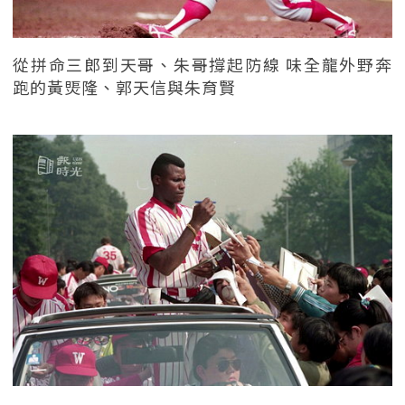
從拼命三郎到天哥、朱哥撐起防線 味全龍外野奔
跑的黃煚隆、郭天信與朱育賢