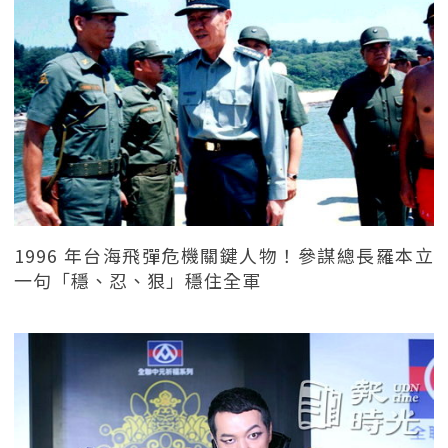
1996 年台海飛彈危機關鍵人物！參謀總長羅本立
一句「穩、忍、狠」穩住全軍