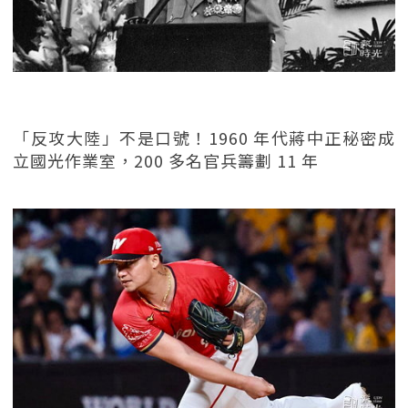
「反攻大陸」不是口號！1960 年代蔣中正秘密成
立國光作業室，200 多名官兵籌劃 11 年