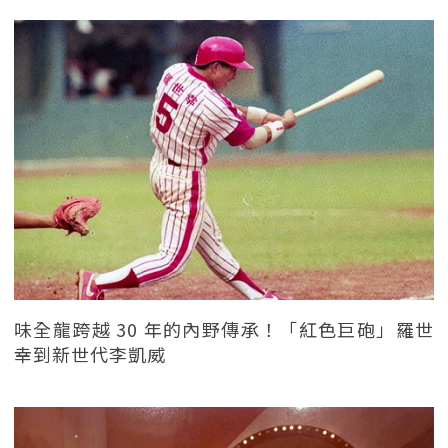
味全龍跨越 30 年的內野傳承！「紅色巨砲」羅世
幸到新世代李凱威