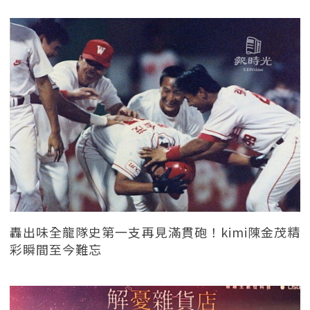
轟出味全龍隊史第一支再見滿貫砲！kimi陳金茂精
彩瞬間至今難忘