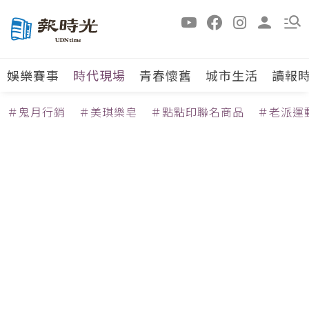
娛樂賽事
時代現場
青春懷舊
城市生活
讀報
＃鬼月行銷
＃美琪樂皂
＃點點印聯名商品
＃老派運