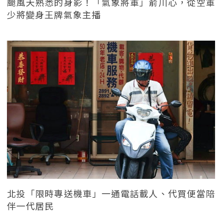
颱風天熟悉的身影！「氣象將軍」俞川心，從空軍
少將變身王牌氣象主播
北投「限時專送機車」一通電話載人、代買便當陪
伴一代居民