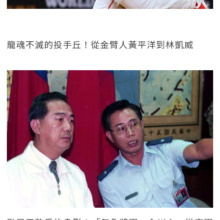
龍魂不滅的投手丘！從金臂人黃平洋到林凱威