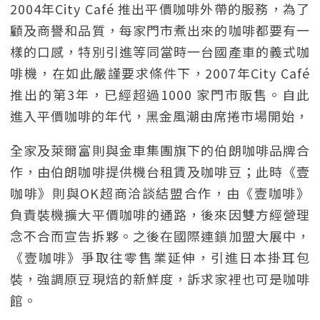
2004年City Café 推出平價咖啡外帶的服務，為了
顧及商譽和品質，每家門市煮出來的咖啡都要有一
樣的口感，特別引進等同當時一台國產車的義式咖
啡機，在如此嚴謹要求條件下，2007年City Café
推出的第3年，已經超過1000 家門市販售。自此
進入平價咖啡的年代，黑金風潮由席捲市場開始，
全家及萊爾富則與金車集團旗下的伯朗咖啡品牌合
作，由伯朗咖啡提供機台租賃及咖啡豆；此時《壹
咖啡》則與OK超商洽談結盟合作，由《壹咖啡》
負責裝機擴大平價咖啡的通路，後來因雙方經營理
念不合而宣告拆夥。之後在國際連鎖加盟大展中，
《壹咖啡》爭取往零售業延伸，引進日本掛耳包
裝，強調原豆現焙的新鮮度，訴求家裡也可是咖啡
館。