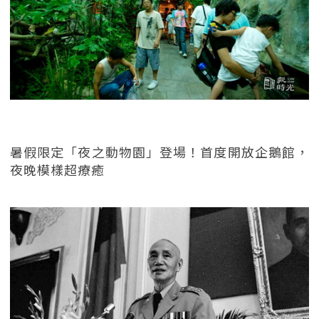
暑假限定「夜之動物園」登場！首度開放企鵝館，
夜晚模樣超療癒