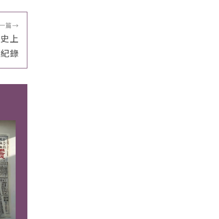
一篇
→
創史上
冷紀錄