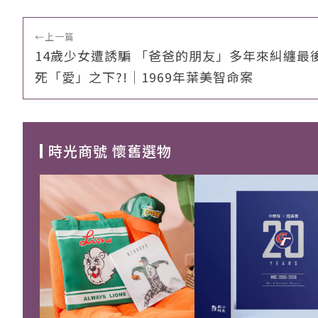
←
上一篇
14歲少女遭誘騙 「爸爸的朋友」多年來糾纏最
死「愛」之下?!｜1969年葉美智命案
時光商號 懷舊選物