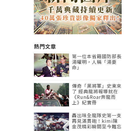
熱門文章
第一位本省籍國防部長
湯曜明，人稱「湯要
命」
傳奇「黑將軍」史東來
了 經典龍將報導就在
《Run&Roar奔龍而
上》紀實冊
轟出味全龍隊史第一支
再見滿貫砲！kimi陳
金茂精彩瞬間至今難忘