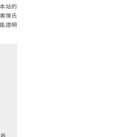
本站的
害陳氏
能證明
被拆