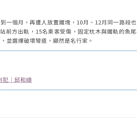
不到一個月，再遭人放置鐵塊，10月、12月同一路段
內獅站前方出軌，15名乘客受傷，固定枕木與鐵軌的魚
統，並選擇破壞彎道，顯然是名行家。
刑犯｜邱和順