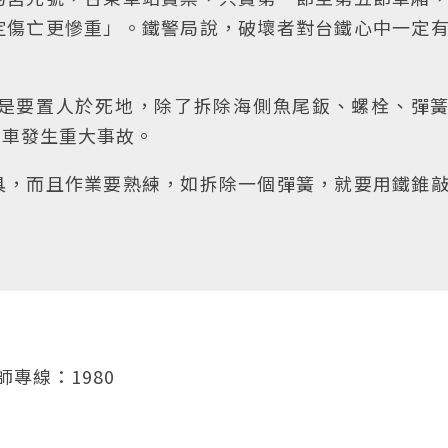
定傷亡更慘重」。鐵警局說，破壞者對台鐵心中一定
是要置人於死地，除了拆除海側魚尾鈑、螺栓、彈
列車發生重大事故。
具，而且作業要熟練，如拆除一個彈簧，就要用鐵錐
打
師專線：1980