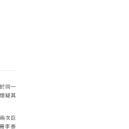
次於同一
官懷疑其
兩次巨
哥李泰