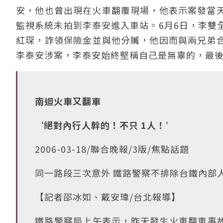
安，他也曾出現在火車翻覆現場，他表示案發當
監視系統未拍到李泰安進入車站。6月6日，李雙
紅琛，詐領保險金並與他分贓，他因而與兩兄弟
李泰安涉案，李泰安始終堅稱自己是無辜的，最後仍
南迴火車又翻車
‘絕對內行人幹的！不只 1人！’
2006-03-18/聯合晚報/3版/焦點話題
同一路段三次意外 鐵路警察不排除台鐵內部
【記者邵冰如、戴安瑋/台北報導】
鐵路警察局上午表示，昨天發生火車翻車事