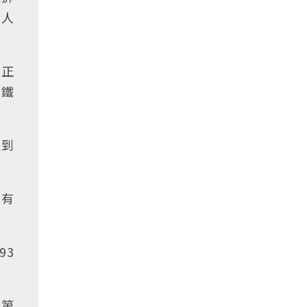
行人
，正
台鐵
握到
也有
93
，第