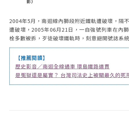
影）
2004年5月，南迴線內獅段附近鐵軌遭破壞，隔
遭破壞，2005年06月21日，一自強號列車在
栓多數被拆，歹徒破壞鐵軌時，刻意避開號誌系
【推薦閱讀】
歷史影音／南迴全線通車 環島鐵路連貫
是冤獄還是屬實？ 台灣司法史上被關最久的死