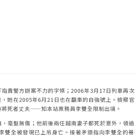
下指責警方辦案不力的字條；2006年3月17日列車再
她在2005年6月21日也在翻車的自強號上。檢察
時將死者丈夫——知本站票務員李雙全限制出境。
廂，毫髮無傷；他前後兩任越南妻子都死於意外，領過
，李雙全被發現已上吊身亡。接著矛頭指向李雙全的哥