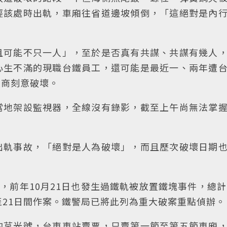
經該處時出軌，車廂往省道邊坡傾倒，「這絕對是內
且可能不只一人」，至於是否真有共謀、共謀有幾人
心生不滿的現職台鐵員工，還可能是最近一、兩年遭
廠商刻意破壞。
當地架設監視器，全線沒有錄影，截至上午尚無法掌
出軌事故，「絕對是人為破壞」，而且歷次破壞日期
，前年10月21日也發生過鐵軌被放置鐵塊事件，總計
至21日間作案。鐵警局已將此列為重大破案重點偵辦。
的莒光號，台東車站賣票，只賣第一節至第五節車廂