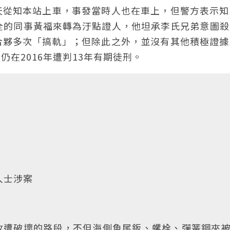
天從知本站上車，事發當時人也在車上，但警方表示知
全的同事黃福來轉為汙點證人，他坦承李氏兄弟意圖殺
合夥多次「搞軌」；但除此之外，並沒有其他積極證據
在2016年遭判13年有期徒刑。
人士涉案
故遭破壞的路段，不但海側魚尾鈑、螺栓、彈簧鋼夾