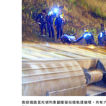
南迴鐵路莒光號列車翻覆疑似鐵軌遭破壞，共有六節