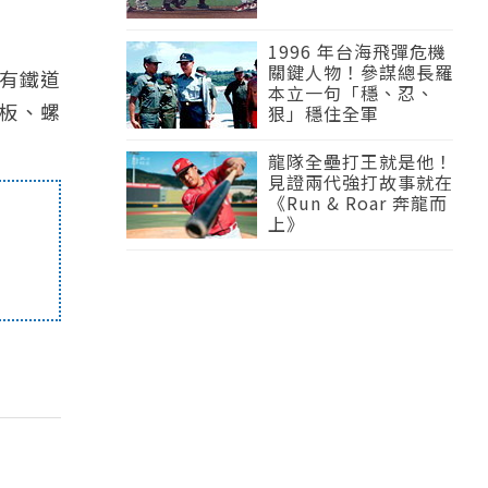
1996 年台海飛彈危機
關鍵人物！參謀總長羅
也有鐵道
本立一句「穩、忍、
尾板、螺
狠」穩住全軍
龍隊全壘打王就是他！
見證兩代強打故事就在
《Run & Roar 奔龍而
上》