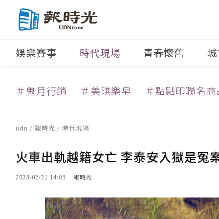
娛樂賽事
時代現場
青春懷舊
城
＃鬼月行銷
＃美琪樂皂
＃點點印聯名商
udn
/
報時光
/
時代現場
火車出軌越籍女亡 李泰安入獄是冤案
2023-02-21 14:03
報時光