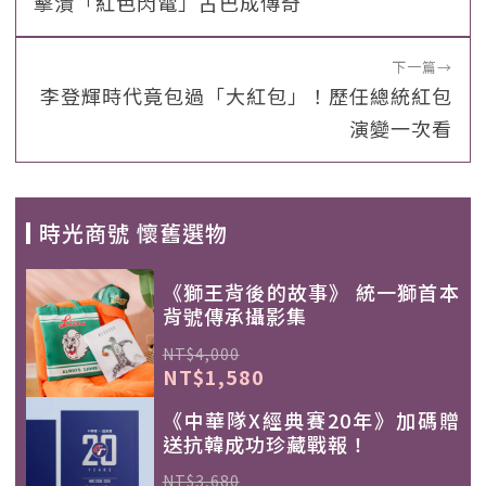
擊潰「紅色閃電」古巴成傳奇
下一篇
→
李登輝時代竟包過「大紅包」！歷任總統紅包
演變一次看
時光商號 懷舊選物
《獅王背後的故事》 統一獅首本
背號傳承攝影集
NT$4,000
NT$1,580
《中華隊X經典賽20年》加碼贈
送抗韓成功珍藏戰報！
NT$3,680