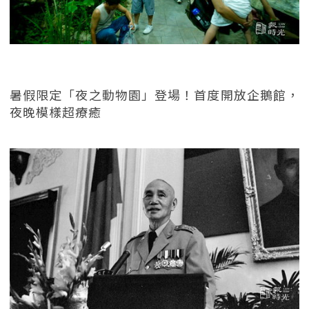
暑假限定「夜之動物園」登場！首度開放企鵝館，
夜晚模樣超療癒