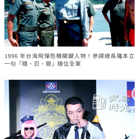
1996 年台海飛彈危機關鍵人物！參謀總長羅本立
一句「穩、忍、狠」穩住全軍