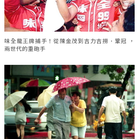
味全龍王牌捕手！從陳金茂到吉力吉撈．鞏冠 ，
兩世代的重砲手