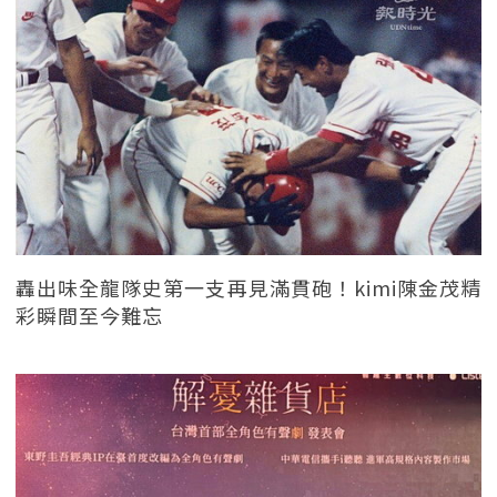
轟出味全龍隊史第一支再見滿貫砲！kimi陳金茂精
彩瞬間至今難忘