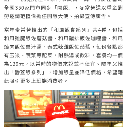
全國350家門市同步「開飯」，麥當勞還以重金酬
勞邀請范植偉擔任開飯大使、拍攝宣傳廣告。
當年麥當勞推出的「和風飯食系列」共4種，包括
和風雞腿飯佐蘑菇醬、和風豬排飯佐咖哩醬、和風
燒肉飯佐薑汁醬、泰式辣雞飯佐茄醬，每份餐點都
有玉米、蔬菜等配菜，附熱湯或飲料，套餐均一價
為129元，以當時的物價來說並不便宜。隔年又推
出「醬蓋飯系列」，增加飯量並降低價格，希望藉
此吸引更多上班族消費者。