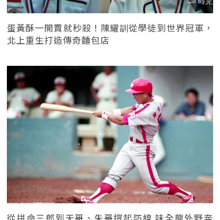
蛋黃酥一開賣就秒殺！陳耀訓從學徒到世界冠軍，
北上重生打造傳奇麵包店
從拼命三郎到天哥、朱哥撐起防線 味全龍外野奔