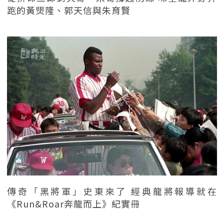
跑的黃煚隆、郭天信與朱育賢
傳奇「黑將軍」史東來了 經典龍將報導就在
《Run&Roar奔龍而上》紀實冊