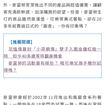
外，麥當勞常常推出不同的產品與超值優惠，讓顧
客充滿新鮮感、加深購買的欲望。但是，麥當勞主
打的商品雖然是漢堡、可樂等美式餐點，卻在20
多年前賣過日式的「飯食」，你有印象嗎？
【推薦閱讀】
范植偉曾封「小梁朝偉」孽子入圍金鐘紅極一
時 如今40多歲等待翻身機會
麥當勞的活動曾有哪些？ 喝可樂兌換手機你記
得嗎？
麥當勞曾經於2002年11月推出和風飯食系列餐
點，一開始先在18家門市試賣一周，而後在當時