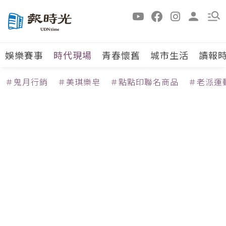
娛樂賽事
時代現場
青春懷舊
城市生活
讀報
＃鬼月行銷
＃美琪樂皂
＃點點印聯名商品
＃老派運