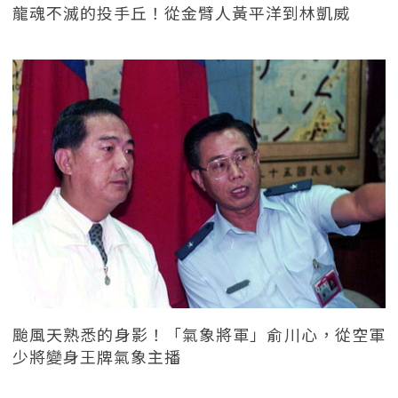
龍魂不滅的投手丘！從金臂人黃平洋到林凱威
颱風天熟悉的身影！「氣象將軍」俞川心，從空軍
少將變身王牌氣象主播