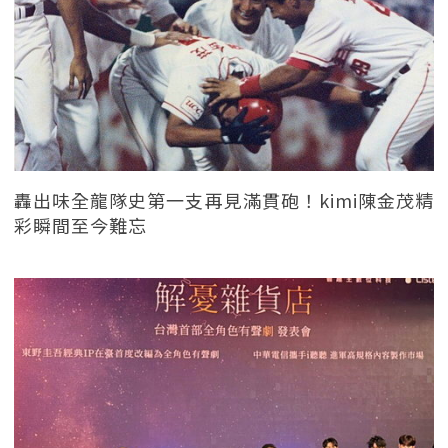
轟出味全龍隊史第一支再見滿貫砲！kimi陳金茂精
彩瞬間至今難忘