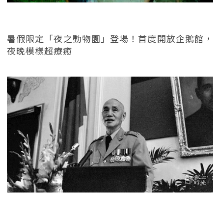
暑假限定「夜之動物園」登場！首度開放企鵝館，
夜晚模樣超療癒