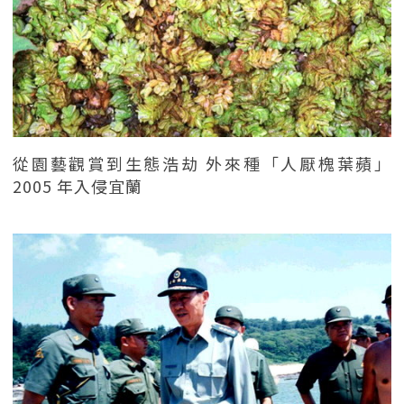
從園藝觀賞到生態浩劫 外來種「人厭槐葉蘋」
2005 年入侵宜蘭