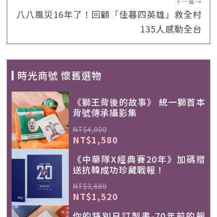
下一篇
→
八八風災16年了！回顧「佳暮四英雄」救全村
135人感動全台
時光商號 懷舊選物
《獅王背後的故事》 統一獅首本
背號傳承攝影集
NT$4,000
NT$1,580
《中華隊X經典賽20年》加碼贈
送抗韓成功珍藏戰報！
NT$3,680
NT$1,520
你的特別日訂製書-70年前的報