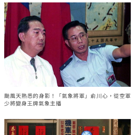
颱風天熟悉的身影！「氣象將軍」俞川心，從空軍
少將變身王牌氣象主播