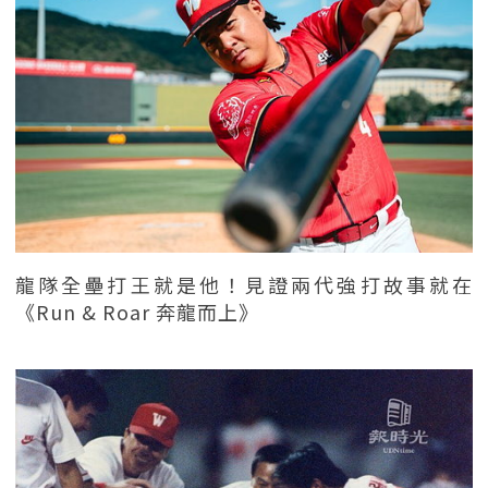
龍隊全壘打王就是他！見證兩代強打故事就在
《Run & Roar 奔龍而上》