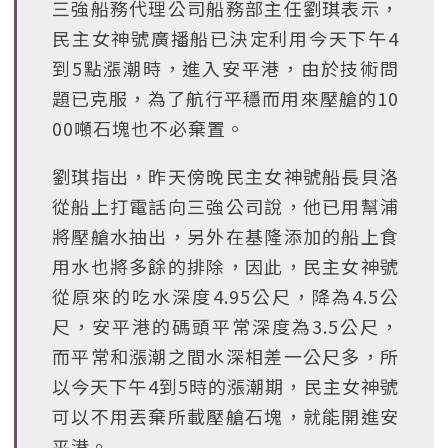
三強船務代理公司船務部主任劉琪表示，
民主女神號廣播船已決定利用今天下午4
到5點漲潮時，進入安平港，由於技術問
題已克服，為了航行平穩而用來壓艙的10
00噸石塊也不必棄置。
劉琪指出，昨天傍晚民主女神號船長貝洛
從船上打電話向三強公司說，他已用幫浦
將壓艙水抽出，另外在基隆添加的船上食
用水也將多餘的排除，因此，民主女神號
從原來的吃水深度4.95公尺，降為4.5公
尺，安平港的碼頭平常深度為3.5公尺，
而平常和漲潮之間水深相差一公尺多，所
以今天下午4到5時的漲潮期，民主女神號
可以不用丟棄所載壓艙石塊，就能開進安
平港。