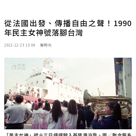
從法國出發、傳播自由之聲！1990
年民主女神號落腳台灣
2022-12-23 13:06
報時光
「民主女神」號十三日緩緩駛入基隆港泊靠。圖／聯合報系