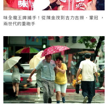
味全龍王牌捕手！從陳金茂到吉力吉撈．鞏冠 ，
兩世代的重砲手