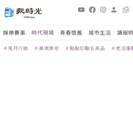
娛樂賽事
時代現場
青春懷舊
城市生活
讀報
＃鬼月行銷
＃美琪樂皂
＃點點印聯名商品
＃老派運