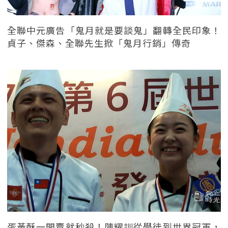
全聯中元廣告「鬼月就是要談鬼」翻轉全民印象！
貞子、傑森、全聯先生掀「鬼月行銷」傳奇
蛋黃酥一開賣就秒殺！陳耀訓從學徒到世界冠軍，