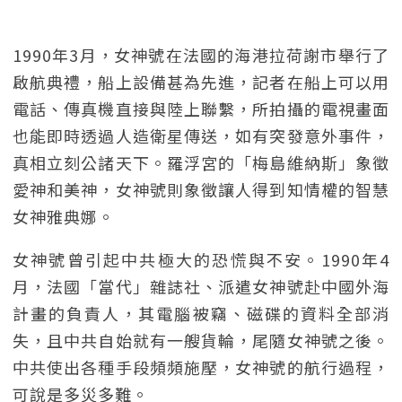
1990年3月，女神號在法國的海港拉荷謝市舉行了
啟航典禮，船上設備甚為先進，記者在船上可以用
電話、傳真機直接與陸上聯繫，所拍攝的電視畫面
也能即時透過人造衛星傳送，如有突發意外事件，
真相立刻公諸天下。羅浮宮的「梅島維納斯」象徵
愛神和美神，女神號則象徵讓人得到知情權的智慧
女神雅典娜。
女神號曾引起中共極大的恐慌與不安。1990年4
月，法國「當代」雜誌社、派遣女神號赴中國外海
計畫的負責人，其電腦被竊、磁碟的資料全部消
失，且中共自始就有一艘貨輪，尾隨女神號之後。
中共使出各種手段頻頻施壓，女神號的航行過程，
可說是多災多難。