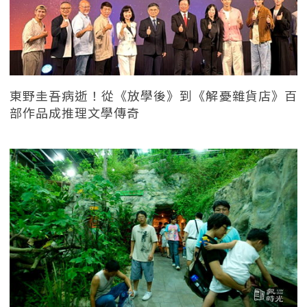
東野圭吾病逝！從《放學後》到《解憂雜貨店》百
部作品成推理文學傳奇