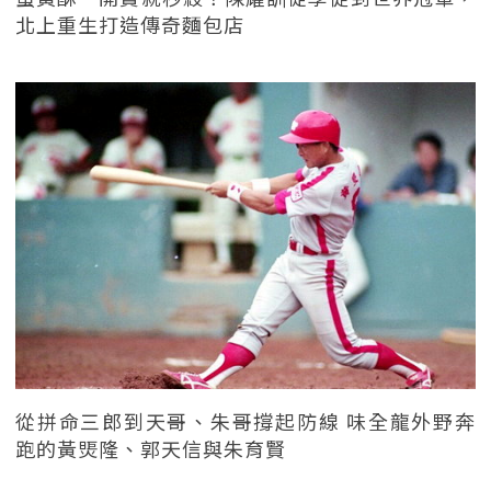
北上重生打造傳奇麵包店
從拼命三郎到天哥、朱哥撐起防線 味全龍外野奔
跑的黃煚隆、郭天信與朱育賢