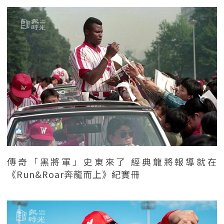
傳奇「黑將軍」史東來了 經典龍將報導就在
《Run&Roar奔龍而上》紀實冊