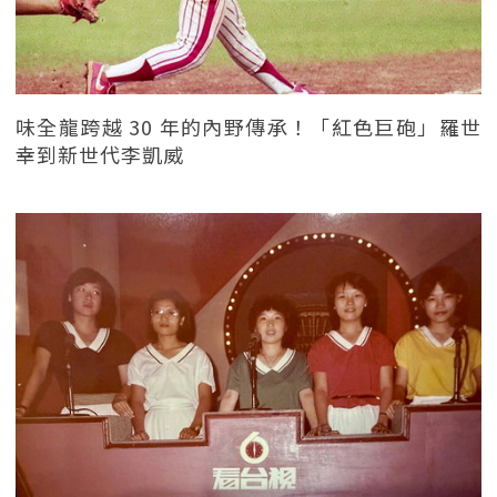
味全龍跨越 30 年的內野傳承！「紅色巨砲」羅世
幸到新世代李凱威