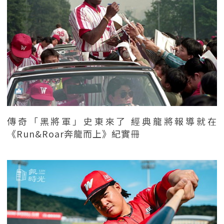
傳奇「黑將軍」史東來了 經典龍將報導就在
《Run&Roar奔龍而上》紀實冊