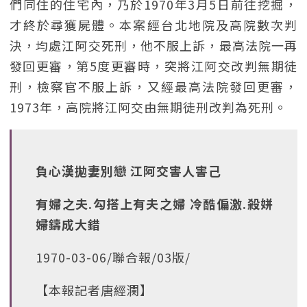
們同住的住宅內，乃於1970年3月5日前往挖掘，
才終於尋獲屍體。本案經台北地院及高院數次判
決，均處江阿交死刑，他不服上訴，最高法院一再
發回更審，第5度更審時，突將江阿交改判無期徒
刑，檢察官不服上訴，又經最高法院發回更審，
1973年，高院將江阿交由無期徒刑改判為死刑。
負心漢拋妻別戀 江阿交害人害己
有婦之夫.勾搭上有夫之婦 冷酷偏激.殺姘
婦鑄成大錯
1970-03-06/聯合報/03版/
【本報記者唐經瀾】