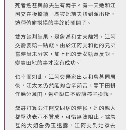
死者詹甚與前夫生有兩子。有一天她和江
阿交在板橋鎮一塊被她前夫扭到派出所，
這種偷偷摸摸的事終於鬧開了。
雙方談判結果，是詹甚和丈夫離婚，江阿
交需要賠一點錢。由於江阿交和他的兄弟
當時尚未分家，加上他的妻女執意反對，
變賣田地的事才沒有成功。
也幸而如此，江阿交棄家出走和詹甚同居
後，江太太仍然能夠含辛茹苦，靠下田耕
作幾分薄田，勉強餬口不致讓孩子挨餓。
詹甚打算跟江阿交同居的時候，她的親人
都堅決表示不贊成，可惜無法阻止。據詹
甚的大姐詹秀玉透露，江阿交到她家去