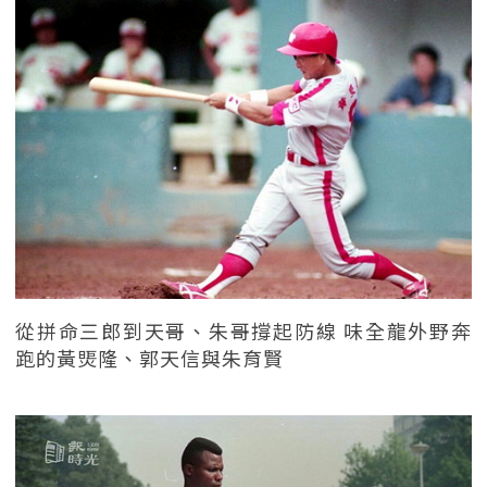
從拼命三郎到天哥、朱哥撐起防線 味全龍外野奔
跑的黃煚隆、郭天信與朱育賢