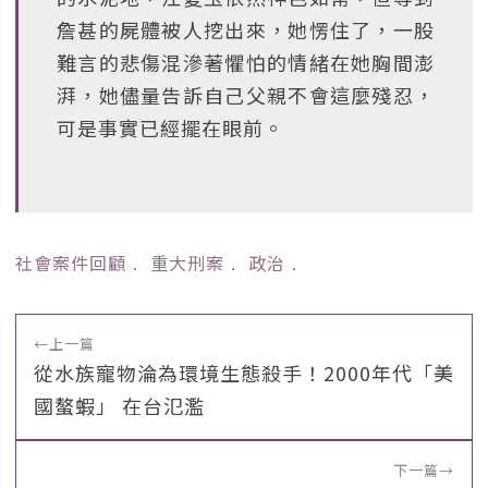
詹甚的屍體被人挖出來，她愣住了，一股
難言的悲傷混滲著懼怕的情緒在她胸間澎
湃，她儘量告訴自己父親不會這麼殘忍，
可是事實已經擺在眼前。
社會案件回顧
﹒
重大刑案
﹒
政治
﹒
←
上一篇
從水族寵物淪為環境生態殺手！2000年代「美
國螯蝦」 在台氾濫
下一篇
→