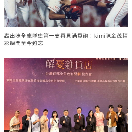
轟出味全龍隊史第一支再見滿貫砲！kimi陳金茂精
彩瞬間至今難忘