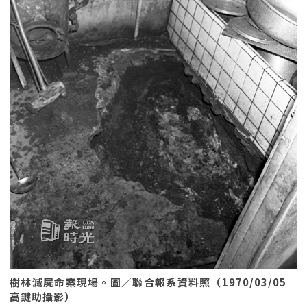
樹林滅屍命案現場。圖／聯合報系資料照（1970/03/05
高鍵助攝影）