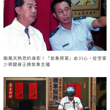
颱風天熟悉的身影！「氣象將軍」俞川心，從空軍
少將變身王牌氣象主播