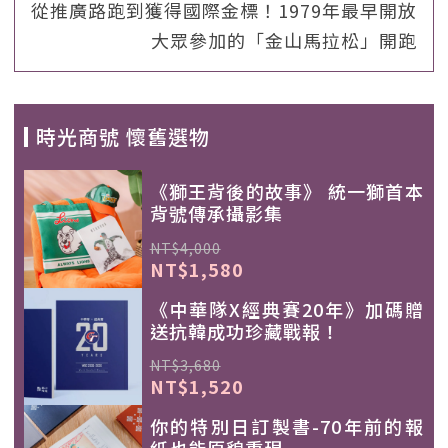
從推廣路跑到獲得國際金標！1979年最早開放
大眾參加的「金山馬拉松」開跑
時光商號 懷舊選物
《獅王背後的故事》 統一獅首本
背號傳承攝影集
NT$4,000
NT$1,580
《中華隊X經典賽20年》加碼贈
送抗韓成功珍藏戰報！
NT$3,680
NT$1,520
你的特別日訂製書-70年前的報