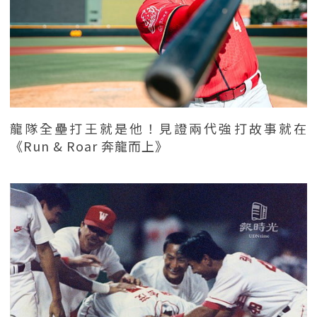
龍隊全壘打王就是他！見證兩代強打故事就在
《Run & Roar 奔龍而上》