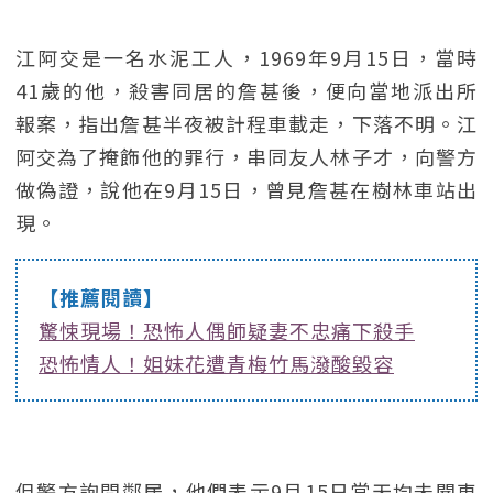
江阿交是一名水泥工人，1969年9月15日，當時
41歲的他，殺害同居的詹甚後，便向當地派出所
報案，指出詹甚半夜被計程車載走，下落不明。江
阿交為了掩飾他的罪行，串同友人林子才，向警方
做偽證，說他在9月15日，曾見詹甚在樹林車站出
現。
【推薦閱讀】
驚悚現場！恐怖人偶師疑妻不忠痛下殺手
恐怖情人！姐妹花遭青梅竹馬潑酸毀容
但警方詢問鄰居，他們表示9月15日當天均未聞車