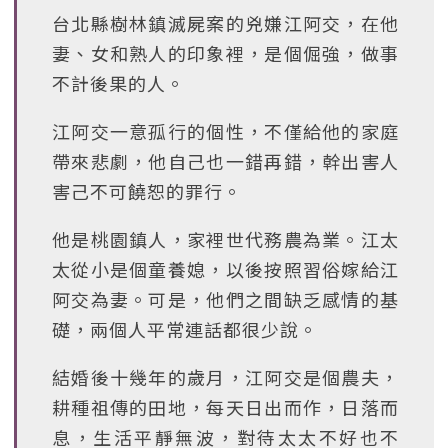
台北縣樹林鎮滅屍案的兇嫌江阿交，在他
妻、女和熟人的印象裡，是個倔強，做事
不計後果的人。
江阿交一意孤行的個性，不僅給他的家庭
帶來悲劇，他自己也一錯再錯，幹出害人
害己不可饒恕的罪行。
他是桃園鎮人，家裡世代務農為業。江太
太從小是個童養媳，以後按照習俗嫁給江
阿交為妻。可是，他們之間缺乏感情的基
礎，兩個人平常連話都很少說。
結婚後十幾年的歲月，江阿交是個農夫，
耕種祖傳的田地，每天日出而作，日落而
息，生活平靜無波，對待太太不好也不