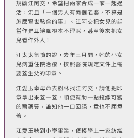
規勸江阿交，希望把兩家合成一家一起過
活，況且「一個男人有兩個老婆，不算是
怎麼驚世駭俗的事」。江阿交把女兒的話
當作是耳邊風根本不理睬，甚至後來把女
兒看作外人！
江太太氣憤的說，去年三月間，她的小女
兒病重住院治療，按照醫院規定文件上需
要蓋生父的印章。
江愛玉奉母命去樹林找江阿交，請他把印
章拿出來蓋一蓋，順便幫助一點錢繳可觀
的醫藥費，誰知他一口回絕，章也不願意
蓋。
江愛玉唸到小學畢業，便輟學上一家紡織