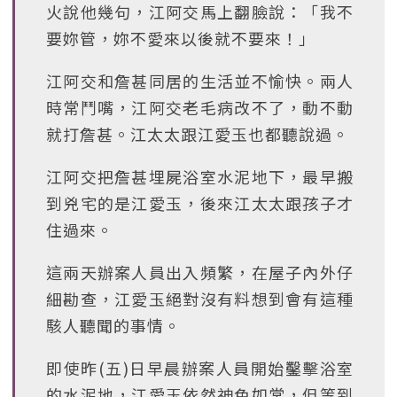
火說他幾句，江阿交馬上翻臉說：「我不
要妳管，妳不愛來以後就不要來！」
江阿交和詹甚同居的生活並不愉快。兩人
時常鬥嘴，江阿交老毛病改不了，動不動
就打詹甚。江太太跟江愛玉也都聽說過。
江阿交把詹甚埋屍浴室水泥地下，最早搬
到兇宅的是江愛玉，後來江太太跟孩子才
住過來。
這兩天辦案人員出入頻繁，在屋子內外仔
細勘查，江愛玉絕對沒有料想到會有這種
駭人聽聞的事情。
即使昨(五)日早晨辦案人員開始鑿擊浴室
的水泥地，江愛玉依然神色如常，但等到