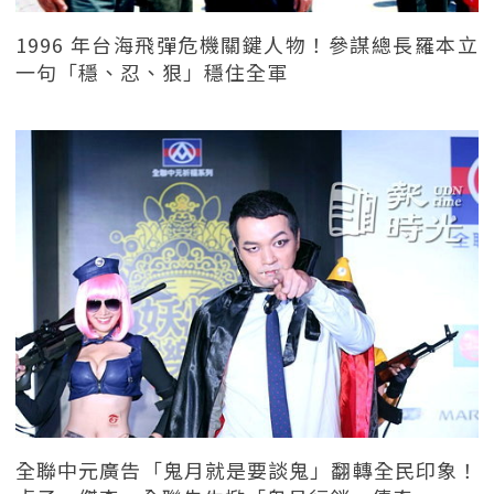
1996 年台海飛彈危機關鍵人物！參謀總長羅本立
一句「穩、忍、狠」穩住全軍
全聯中元廣告「鬼月就是要談鬼」翻轉全民印象！