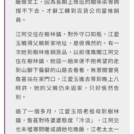
廠做女工，因為長期上夜班的關係染胃病
撐不下去，才辭工轉到百貨公司當推銷
員。
江阿交住在樹林鎮，對外守口如瓶，江愛
玉曉得父親新家地址，是很偶然的。有一
次她到樹林推銷貨品，以前僅風聞江阿交
住在樹林鎮，她這一趟來便不抱希望的走
到山腳下偏僻的山路去看看，無意間瞥見
詹甚站在家門口，江愛玉進去等到晚上八
時許，她的父親仍未返家，只好悵然告
別。
過了一個多月，江愛玉陪老祖母到樹林
鎮，詹甚對待婆婆態度「冷淡」，江阿交
也未噓寒問暖或請她吃晚飯，江老太太一