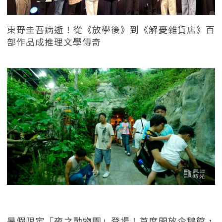
東野圭吾病逝！從《放學後》到《解憂雜貨店》百
部作品成推理文學傳奇
暑假限定「夜之動物園」登場！首度開放企鵝館，