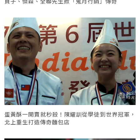
貞子、傑森、全聯先生掀「鬼月行銷」傳奇
蛋黃酥一開賣就秒殺！陳耀訓從學徒到世界冠軍，
北上重生打造傳奇麵包店