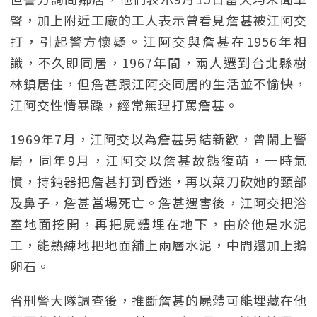
聲，加上附近工廠的工人表示曾看見詹甚被江阿交
打，引起警方懷疑。江阿交與詹甚在1956年相
識，不久即同居，1967年間，兩人遷到台北縣樹
林鎮居住，但詹甚跟江阿交同居的生活並不愉快，
江阿交性情暴躁，經常無理打罵詹甚。
1969年7月，江阿交以為詹甚另結新歡，曾鬧上警
局，同年9月，江阿交以詹甚故態復萌，一時氣
憤，持鈍器把詹甚打到昏迷，再以菜刀砍她的頸部
及鼻子，詹甚當場死亡。詹甚遇害後，江阿交把浴
室地面挖開，再把屍體埋在地下，由於他是水泥
工，能熟練地把地面舖上兩層水泥，中間還加上鵝
卵石。
省刑警大隊調查後，推斷詹甚的屍體可能埋藏在他