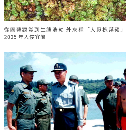
從園藝觀賞到生態浩劫 外來種「人厭槐葉蘋」
2005 年入侵宜蘭