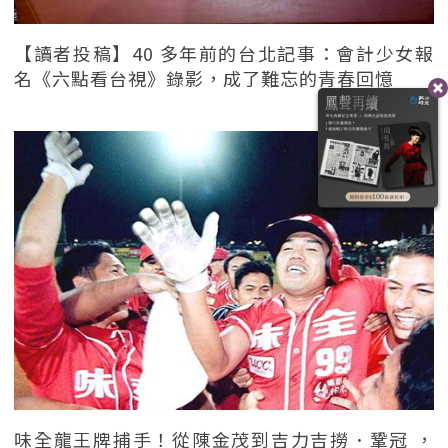
【讀者投稿】40 多年前的台北記事：會計少女報
名《六點看台視》錄影，成了難忘的青春回憶
味全龍王牌捕手！從陳金茂到吉力吉撈．鞏冠 ，