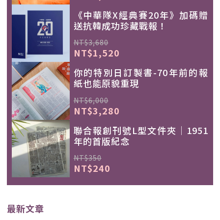
《中華隊X經典賽20年》加碼贈
送抗韓成功珍藏戰報！
NT$3,680
NT$1,520
你的特別日訂製書-70年前的報
紙也能原貌重現
NT$6,000
NT$3,280
聯合報創刊號L型文件夾｜1951
年的首版紀念
NT$350
NT$240
最新文章