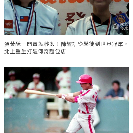
蛋黃酥一開賣就秒殺！陳耀訓從學徒到世界冠軍，
北上重生打造傳奇麵包店