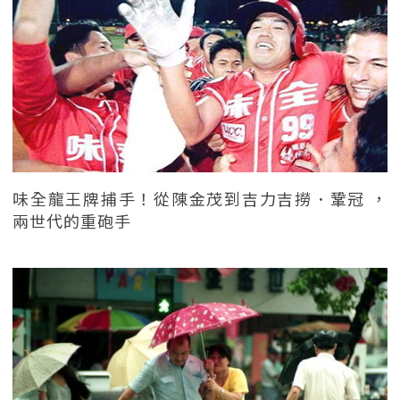
味全龍王牌捕手！從陳金茂到吉力吉撈．鞏冠 ，
兩世代的重砲手