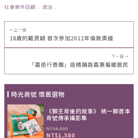
社會案件回顧
﹒
政治
﹒
←
上一篇
18歲的戴資穎 首次參加2012年倫敦奧運
下一篇
→
「嘉邑行善團」造橋鋪路嘉惠偏鄉居民
時光商號 懷舊選物
《獅王背後的故事》 統一獅首本
背號傳承攝影集
NT$4,000
NT$1,580