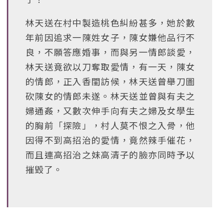
林天送在村中製造桃色糾紛甚多，她於數
年前因追求一陳姓女子，陳女嫌他品行不
良，不願答應婚事，而與另一情郎談愛，
林天送竟欲以刀奪取愛情，有一天，陳女
的情郎，正入香閨訪候，林天送曾舉刀圖
砍陳女的情郎未遂。林天送並曾與有夫之
婦通姦，又數次伸手向有夫之婦及女學生
的胸前「探險」，村人莫不恨之入骨，他
因得不到高招治的愛情，竟然辣手催花，
而且連高招治之妹高清子的臉亦同時予以
摧毀了。