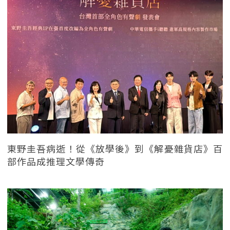
東野圭吾病逝！從《放學後》到《解憂雜貨店》百
部作品成推理文學傳奇