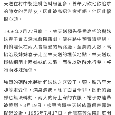
天送在村中製造桃色糾紛甚多，曾舉刀砍他欲追求
的陳女的男朋友，因此被高招治家拒絕，他因此懷
恨心頭。
1956年2月22日晚上，林天送預先得悉高招治與妹
妹春子會去深坑戲院觀劇，便在路中預置鐵絲網，
偷偷埋伏在兩人會經過的馬路邊。至劇終人散，高
招治及妹妹春子走至林天送的埋伏地點，林天送以
鐵絲網阻止兩姊妹的去路，而後以硝酸水行兇，將
她兩姊妹燒傷。
強烈的硝酸水將她們姊妹之容毀了，頸、胸乃至大
腿等處受傷，滿身瘡痍。除了面目全非，她們的頸
部也無法轉動，兩人的身上穿的衣服、裙子亦連帶
被燒燬。3月19日，檢察官將林天送依重傷害罪嫌
提起公訴，1956年7月17日，台灣高等法院刑庭開