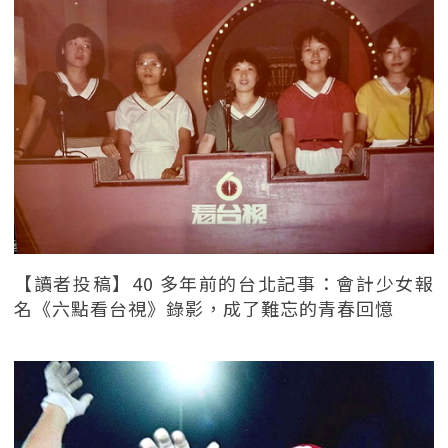
【讀者投稿】40 多年前的台北記事：會計少女報
名《六點看台視》錄影，成了難忘的青春回憶