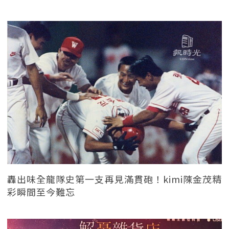
轟出味全龍隊史第一支再見滿貫砲！kimi陳金茂精
彩瞬間至今難忘