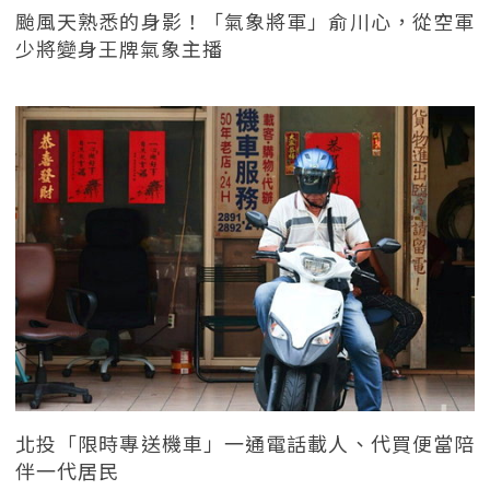
颱風天熟悉的身影！「氣象將軍」俞川心，從空軍
少將變身王牌氣象主播
北投「限時專送機車」一通電話載人、代買便當陪
伴一代居民