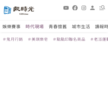
娛樂賽事
時代現場
青春懷舊
城市生活
讀報
＃鬼月行銷
＃美琪樂皂
＃點點印聯名商品
＃老派運