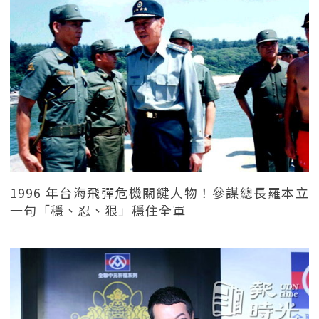
1996 年台海飛彈危機關鍵人物！參謀總長羅本立
一句「穩、忍、狠」穩住全軍