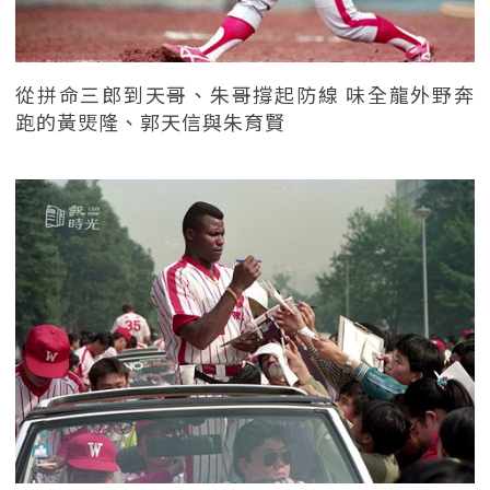
從拼命三郎到天哥、朱哥撐起防線 味全龍外野奔
跑的黃煚隆、郭天信與朱育賢