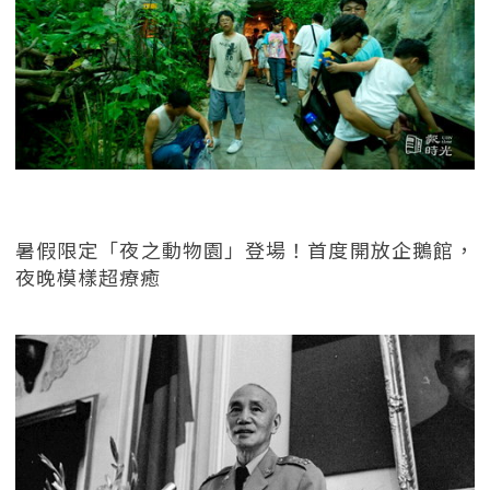
暑假限定「夜之動物園」登場！首度開放企鵝館，
夜晚模樣超療癒