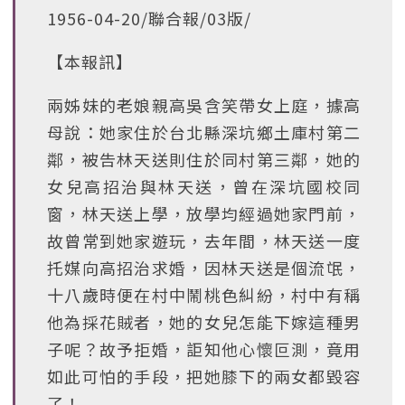
1956-04-20/聯合報/03版/
【本報訊】
兩姊妹的老娘親高吳含笑帶女上庭，據高
母說：她家住於台北縣深坑鄉土庫村第二
鄰，被告林天送則住於同村第三鄰，她的
女兒高招治與林天送，曾在深坑國校同
窗，林天送上學，放學均經過她家門前，
故曾常到她家遊玩，去年間，林天送一度
托媒向高招治求婚，因林天送是個流氓，
十八歲時便在村中鬧桃色糾紛，村中有稱
他為採花賊者，她的女兒怎能下嫁這種男
子呢？故予拒婚，詎知他心懷叵測，竟用
如此可怕的手段，把她膝下的兩女都毀容
了！