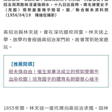
招治與其胞妹潑灑強硝水，十九日出庭時，兩名被害女子
〈見圖〉傷勢嚴重幾乎毀容。圖／聯合報系資料照
（1956/04/19 陳維在攝影）
高招治與林天送，曾在深坑國校同窗，林天送上
學、放學均會經過高招治家門前，故曾常到她家遊
玩。
【推薦閱讀】
殺夫換自由！催生家暴法成立的鄧如雯案件
血染校園！培育國手的體育名師變狠心槍手
1955年間，林天送一度托媒向高招治求婚，因林