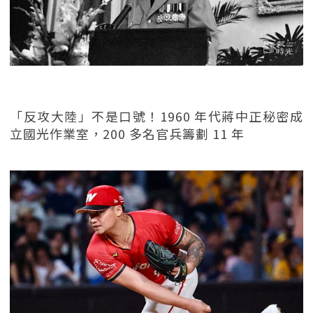
「反攻大陸」不是口號！1960 年代蔣中正秘密成
立國光作業室，200 多名官兵籌劃 11 年