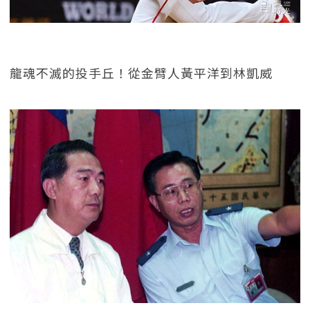
龍魂不滅的投手丘！從金臂人黃平洋到林凱威