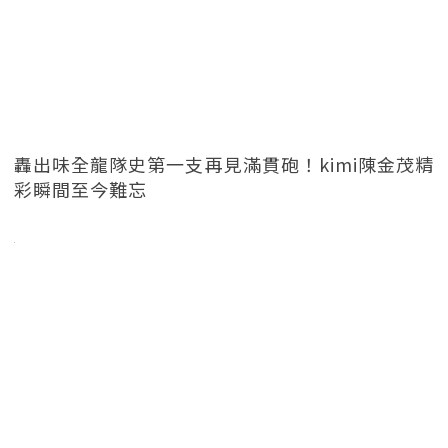
轟出味全龍隊史第一支再見滿貫砲！kimi陳金茂精
彩瞬間至今難忘