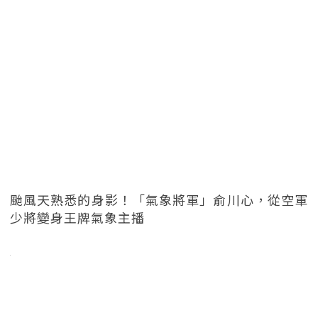
颱風天熟悉的身影！「氣象將軍」俞川心，從空軍
少將變身王牌氣象主播