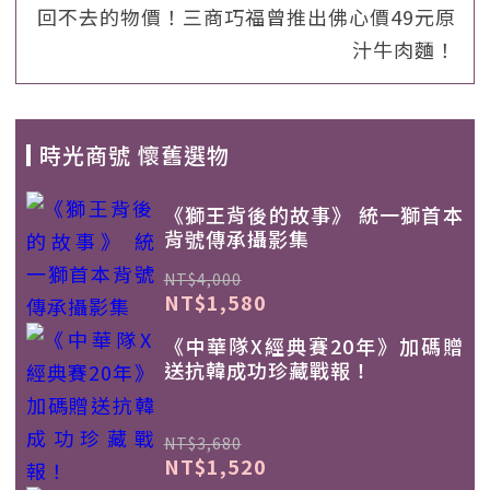
回不去的物價！三商巧福曾推出佛心價49元原
汁牛肉麵！
時光商號 懷舊選物
《獅王背後的故事》 統一獅首本
背號傳承攝影集
NT$4,000
NT$1,580
《中華隊X經典賽20年》加碼贈
送抗韓成功珍藏戰報！
NT$3,680
NT$1,520