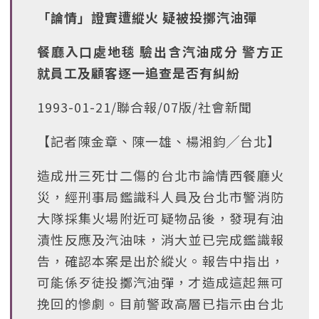
「論情」證實遭縱火 疑被投擲汽油彈
餐廳入口處地毯 驗出含汽油成分 警方正
就員工及顧客逐一追查是否有糾紛
1993-01-21/聯合報/07版/社會新聞
【記者陳金章、陳一雄、楊湘鈞╱台北】
造成卅三死廿二傷的台北市論情西餐廳火
災，經刑事局鑑識科人員及台北市警消防
大隊採集火場附近可疑物品後，發現有油
漬性反應及汽油味，消大並已完成鑑識報
告，確認本案是出於縱火。報告中指出，
可能係歹徒投擲汽油彈，才造成這起無可
挽回的慘劇。目前警政高層已指示由台北