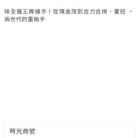
味全龍王牌捕手！從陳金茂到吉力吉撈．鞏冠 ，
兩世代的重砲手
時光商號