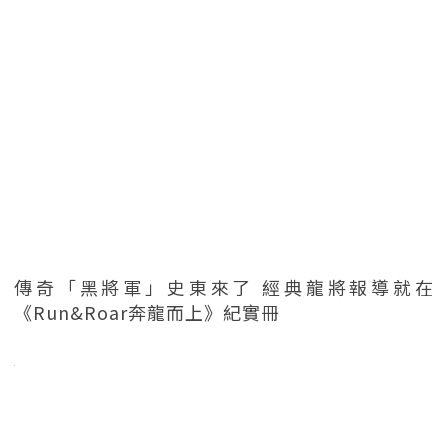
傳奇「黑將軍」史東來了 經典龍將報導就在
《Run&Roar奔龍而上》紀實冊