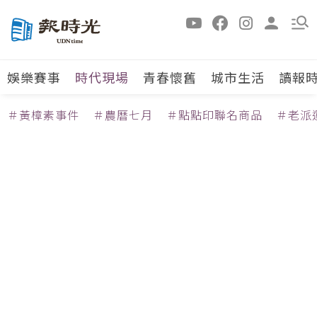
娛樂賽事
時代現場
青春懷舊
城市生活
讀報
＃黃樟素事件
＃農曆七月
＃點點印聯名商品
＃老派