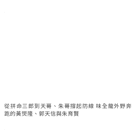
從拼命三郎到天哥、朱哥撐起防線 味全龍外野奔
跑的黃煚隆、郭天信與朱育賢