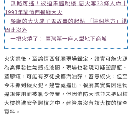
無路可逃！被迫集體跳樓 惡火奪33條人命｜
1993年論情西餐廳大火
餐廳的大火成了鬼故事的起點 「這個地方」還
因此沒落
一把火燒了！ 臺灣第一座大型地下商城
火災過後，至論情西餐廳現場鑑定，證實可能火源
為高揮發性氣體或液體，現場也發現可疑塑膠瓶、
塑膠罐，可能有歹徒投擲汽油彈，蓄意縱火，但至
今未抓到縱火犯。建管處指出，餐廳其實曾因建物
違規使用而被勒令停業，但因消防大隊並未把同棟
大樓排進安全聯檢之中，建管處沒有該大樓的檢查
資料。