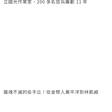
立國光作業室，200 多名官兵籌劃 11 年
龍魂不滅的投手丘！從金臂人黃平洋到林凱威