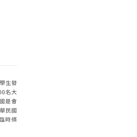
大學生發
00名大
國是會
華民國
臨時條