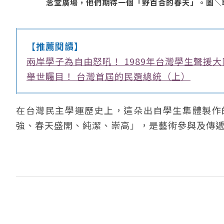
念堂廣場，他們期待一個「野百合的春天」。圖＼聯合
【推薦閱讀】
兩岸學子為自由怒吼！ 1989年台灣學生聲援
舉世矚目！ 台灣首屆的民選總統（上）
在台灣民主學運歷史上，這朵出自學生集體製作
強、春天盛開、純潔、崇高」，是藝術參與及傳