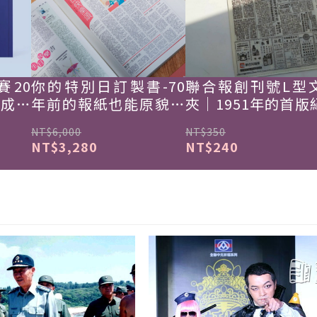
賽20
你的特別日訂製書-70
聯合報創刊號L型
韓成功
年前的報紙也能原貌重
夾｜1951年的首版
現
NT$6,000
NT$350
NT$3,280
NT$240