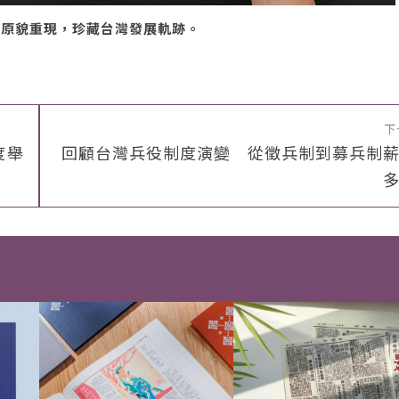
能原貌重現，珍藏台灣發展軌跡。
下
度舉
回顧台灣兵役制度演變 從徵兵制到募兵制