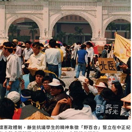
壞憲政體制，靜坐抗議學生的精神象徵「野百合」豎立在中正紀