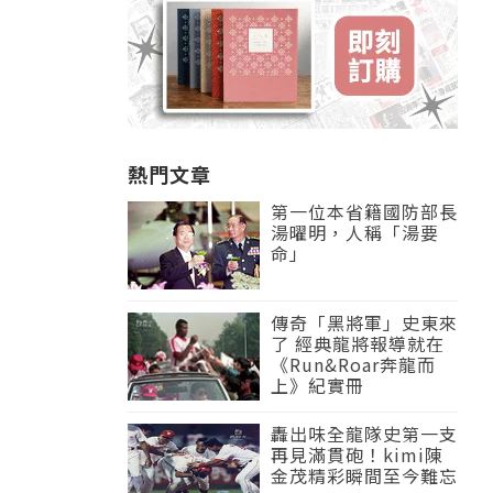
熱門文章
第一位本省籍國防部長
湯曜明，人稱「湯要
命」
傳奇「黑將軍」史東來
了 經典龍將報導就在
《Run&Roar奔龍而
上》紀實冊
轟出味全龍隊史第一支
再見滿貫砲！kimi陳
金茂精彩瞬間至今難忘