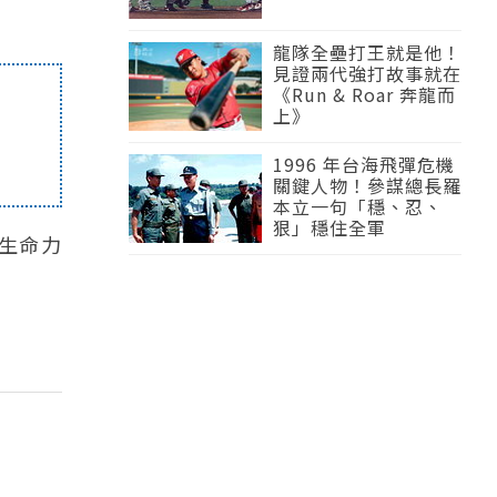
龍隊全壘打王就是他！
見證兩代強打故事就在
《Run & Roar 奔龍而
上》
1996 年台海飛彈危機
關鍵人物！參謀總長羅
本立一句「穩、忍、
狠」穩住全軍
生命力