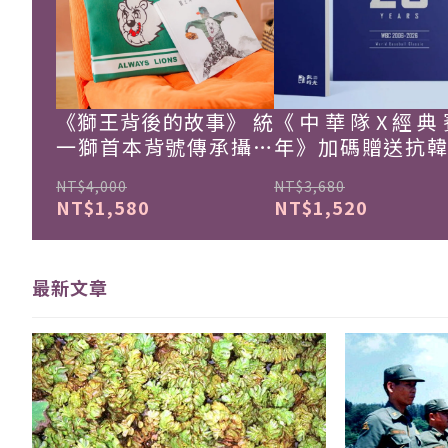
《獅王背後的故事》 統
《中華隊X經典
一獅首本背號傳承攝影
年》加碼贈送抗
集
珍藏戰報！
NT$4,000
NT$3,680
NT$1,580
NT$1,520
最新文章